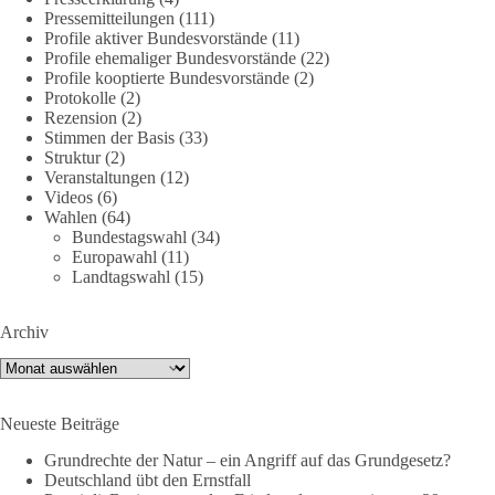
nte-strategische-ausrichtung
#section
-6092974
Pressemitteilungen
(111)
Profile aktiver Bundesvorstände
(11)
Profile ehemaliger Bundesvorstände
(22)
#dieBasis
#Umfrage
#Verteidigung
#Bundeswehr
#NATO
Profile kooptierte Bundesvorstände
(2)
Protokolle
(2)
Rezension
(2)
Stimmen der Basis
(33)
659
669
26
Auf Facebook ansehen
Struktur
(2)
Veranstaltungen
(12)
DieBasis
Videos
(6)
Wahlen
(64)
2 Tage(n) zuvor
Bundestagswahl
(34)
Europawahl
(11)
💧 Wasser ist kein globales Experiment
Landtagswahl
(15)
Robert Habecks (Bündnis 90/Die Grünen) Lieblingsökonomin
Archiv
Mariana Mazzucato ist Beraterin und Rednerin des World
Economic Forum (WEF). In ihrer Rede zu globalen
Archiv
Herausforderungen sprach sie sich 2022 dafür aus, bestimmte
Ressourcen als globale Güter zu betrachten. Da es bei den
Neueste Beiträge
Covid-19-„Impfungen“ nicht gelungen ist, die ganze Welt
„durchzuimpfen“, kritisiert sie dies als globales Versagen und
Grundrechte der Natur – ein Angriff auf das Grundgesetz?
betrachtet Wasser nun als „globales Gemeingut“.
Deutschland übt den Ernstfall