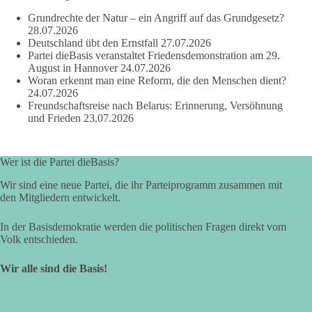
Grundrechte der Natur – ein Angriff auf das Grundgesetz?
28.07.2026
219
7
55
Auf Facebook ansehen
Deutschland übt den Ernstfall
27.07.2026
Partei dieBasis veranstaltet Friedensdemonstration am 29.
DieBasis
August in Hannover
24.07.2026
2 Tage(n) zuvor
Woran erkennt man eine Reform, die den Menschen dient?
24.07.2026
Freundschaftsreise nach Belarus: Erinnerung, Versöhnung
Wusstest du, dass Kooperation in Sachfragen etwas anderes ist
und Frieden
23.07.2026
als eine feste Koalition?
Eine Koalition bedeutet in der Regel gemeinsame
Wer ist die Partei dieBasis?
Regierungsverantwortung, feste Vereinbarungen und
dauerhafte Bindungen. Kooperation in Sachfragen bedeutet
Wir sind eine neue Partei, die ihr Parteiprogramm zusammen mit
dagegen: Ein Vorschlag wird einzeln geprüft.
den Mitgliedern entwickelt.
🟩🟩🟦🟦🟥🟥🟧🟧
In der Basisdemokratie werden die politischen Fragen direkt vom
Volk entschieden.
dieBasis Sachsen-Anhalt will eigenständig bleiben. Gute
Wir alle sind die Basis!
Vorschläge können Zustimmung erhalten. Schlechte
Vorschläge werden abgelehnt. Entscheidend ist nicht, wer
einen Antrag einbringt, sondern ob er Sachsen-Anhalt konkret