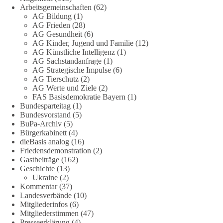
Arbeitsgemeinschaften
(62)
Jetzt abstimmen: Welche Rolle soll Deutschland in Sachen
AG Bildung
(1)
Verteidung übernehmen❓
AG Frieden
(28)
AG Gesundheit
(6)
Das Bundesministerium der Verteidigung schreibt im
AG Kinder, Jugend und Familie
(12)
AG Künstliche Intelligenz
(1)
Strategiepapier, dass die Bundeswehr zum Schutz des Landes
AG Sachstandanfrage
(1)
und der Verbündeten abschreckungs- und verteidigungsfähig
AG Strategische Impulse
(6)
sein muss. Die strategische Ausrichtung sieht vor, dass
AG Tierschutz
(2)
Deutschland in der NATO eine Führungsrolle übernimmt, zur
AG Werte und Ziele
(2)
stärksten konventionellen Armee Europas werden soll und
FAS Basisdemokratie Bayern
(1)
über die Verteidigungsbereitschaft hinaus aufrüstet.
Bundesparteitag
(1)
Bundesvorstand
(5)
BuPa-Archiv
(5)
Wie siehst du das? Mach jetzt bei unserer Umfrage mit und sag
Bürgerkabinett
(4)
uns deine Meinung:
dieBasis analog
(16)
Friedensdemonstration
(2)
point_right
https://diebasis-he.de/umfrage-des-monats-august-
Gastbeiträge
(162)
2026/
point_left
Geschichte
(13)
Ukraine
(2)
Kommentar
(37)
🟩🟩🟦🟦🟥🟥🟧🟧
Landesverbände
(10)
Mitgliederinfos
(6)
Quelle:
#section
-6092974" target="_blank"
Mitgliederstimmen
(47)
rel="noreferrer">https://www.bmvg.de/de/grundlagendokume
Presseerklärung
(4)