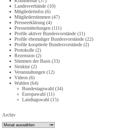
Kommentar
(37)
partei.de/2026/07/grundrechte-der-natur-ein-
Landesverbände
(10)
Mitgliederinfos
(6)
angriff-auf-das-grundgesetz/
Mitgliederstimmen
(47)
Presseerklärung
(4)
🟩🟩🟦🟦🟥🟥🟧🟧
Pressemitteilungen
(111)
Profile aktiver Bundesvorstände
(11)
Es ging weniger um fertige Antworten als um eine
Profile ehemaliger Bundesvorstände
(22)
Debatte darüber, wie Freiheit, Verantwortung,
Profile kooptierte Bundesvorstände
(2)
Protokolle
(2)
Naturschutz und Grundrechte in einer
Rezension
(2)
demokratischen Gesellschaft künftig miteinander
Stimmen der Basis
(33)
in Einklang gebracht werden können.
Struktur
(2)
Veranstaltungen
(12)
#dieBasis
#natur
#grundrechte
#grundgesetz
Videos
(6)
#demokratie
Wahlen
(64)
Bundestagswahl
(34)
Europawahl
(11)
Landtagswahl
(15)
38
7
8
Auf Facebook ansehen
Archiv
DieBasis
Archiv
2 Tage(n) zuvor