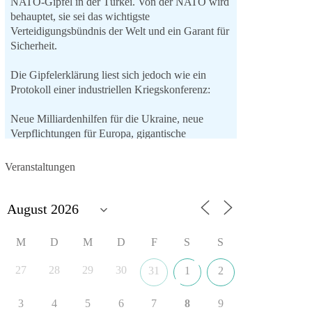
NATO-Gipfel in der Türkei. Von der NATO wird
behauptet, sie sei das wichtigste
Verteidigungsbündnis der Welt und ein Garant für
Sicherheit.
Die Gipfelerklärung liest sich jedoch wie ein
Protokoll einer industriellen Kriegskonferenz:
Neue Milliardenhilfen für die Ukraine, neue
Verpflichtungen für Europa, gigantische
Rüstungsdeals, Ausbau der
Verteidigungsindustrie, Modernisierung der
Veranstaltungen
Streitkräfte, ein klares Bekenntnis zur
militärischen Abschreckung und dazu die
Forderung, der Iran dürfe keine Kernwaffe
besitzen.
M
D
M
D
F
S
S
Und wo war der Austausch über eine
friedensorientierte Politik?
27
28
29
30
31
1
2
🟩🟩🟦🟦🟥🟥🟧🟧
3
4
5
6
7
8
9