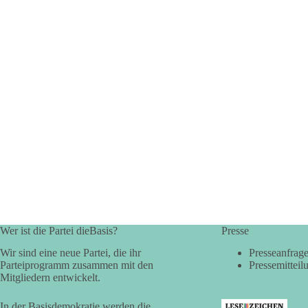
Wer ist die Partei dieBasis?
Presse
Wir sind eine neue Partei, die ihr
Presseanfrag
Parteiprogramm zusammen mit den
Pressemitteil
Mitgliedern entwickelt.
In der Basisdemokratie werden die