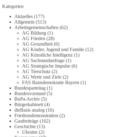
Grundgesetz?
Kategorien
Im Politischen Frühschoppen diskutieren die
Aktuelles
(177)
Teilnehmer das Verhältnis von Mensch, Natur und
Allgemein
(513)
Grundgesetz.
Arbeitsgemeinschaften
(62)
AG Bildung
(1)
AG Frieden
(28)
Beitrag der AG Strategische Impulse
AG Gesundheit
(6)
AG Kinder, Jugend und Familie
(12)
Kann die Natur Träger eigener Grundrechte sein?
AG Künstliche Intelligenz
(1)
Oder würde eine solche Entwicklung das
AG Sachstandanfrage
(1)
Fundament unseres Grundgesetzes sprengen? Mit
AG Strategische Impulse
(6)
AG Tierschutz
(2)
dieser grundsätzlichen Frage beschäftigte sich die
AG Werte und Ziele
(2)
Teilnehmer des Politischen Frühschoppens der
FAS Basisdemokratie Bayern
(1)
AG Strategische Impulse am 19. Juli 2026.
Bundesparteitag
(1)
Referent Frank Bothmann stellte die These auf,
Bundesvorstand
(5)
dass die derzeit in Teilen der Umweltbewegung
BuPa-Archiv
(5)
diskutierten „Grundrechte der Natur“ weit über
Bürgerkabinett
(4)
dieBasis analog
(16)
klassischen Naturschutz hinausreichen und
Friedensdemonstration
(2)
grundlegende Fragen zum Menschenbild, zum
Gastbeiträge
(162)
Rechtsstaat und zur Demokratie aufwerfen. [...]
Geschichte
(13)
Ukraine
(2)
👉 Hier weiterlesen:
https://diebasis-