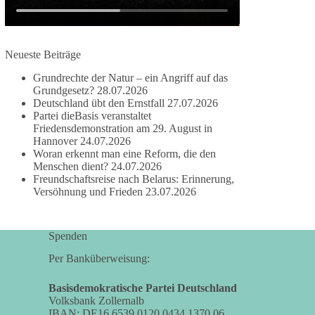
damit noch mehr Menschen mitbekommen, wofür
wir stehen und warum es sich lohnt, dieBasis zu
wählen.
Neueste Beiträge
Mehr Infos:
https://diebasis-st.de/wahlprogramm/
Grundrechte der Natur – ein Angriff auf das
#dieBasis
#Landtagswahl
#SachsenAnhalt
Grundgesetz?
28.07.2026
#DeineStimmezählt
#jetztunterstützen
Deutschland übt den Ernstfall
27.07.2026
Partei dieBasis veranstaltet
Friedensdemonstration am 29. August in
Hannover
24.07.2026
58
6
14
Woran erkennt man eine Reform, die den
Auf Facebook ansehen
Menschen dient?
24.07.2026
Freundschaftsreise nach Belarus: Erinnerung,
DieBasis
Versöhnung und Frieden
23.07.2026
2 Tage(n) zuvor
🔎 Über 100-mal keine Antwort.
Spenden
Anthony Fauci, Immunologe und Berater des
Per Banküberweisung:
ehemaligen US-Präsidenten, hat bei einer
Anhörung des US-Senats auf mehr als 100
Basisdemokratische Partei Deutschland
Volksbank Zollernalb
Fragen die Aussage verweigert. Die juristische
IBAN: DE16 6539 0120 0434 1370 06