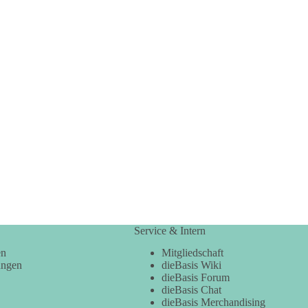
Service & Intern
en
Mitgliedschaft
ungen
dieBasis Wiki
dieBasis Forum
dieBasis Chat
dieBasis Merchandising