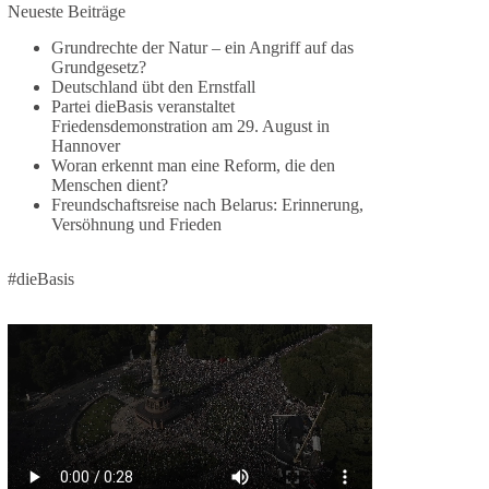
Jetzt dieBasis Sachsen-Anhalt unterstützen!
Neueste Beiträge
Grundrechte der Natur – ein Angriff auf das
Die Landtagswahl 2026 in Sachsen-Anhalt findet
Grundgesetz?
am 6. September statt. Die Inhalte stehen – jetzt
Deutschland übt den Ernstfall
müssen sie gesehen, geteilt und diskutiert werden.
Partei dieBasis veranstaltet
Friedensdemonstration am 29. August in
Folge unseren Kanälen:
Hannover
Facebook:
Woran erkennt man eine Reform, die den
Menschen dient?
https://www.facebook.com/groups/diebasissachse
Freundschaftsreise nach Belarus: Erinnerung,
nanhalt/
Versöhnung und Frieden
Instragram:
https://www.instagram.com/die_basis_sachsen_an
halt/
#dieBasis
Tiktok:
https://www.tiktok.com/@diebasis_sachsenanhalt
X:
https://x.com/DieBasisLSA
Youtube:
https://www.youtube.com/dieBasisSachsenAnhalt
🟩🟩🟦🟦🟥🟥🟧🟧
Like, teile und kommentiere unsere Beiträge,