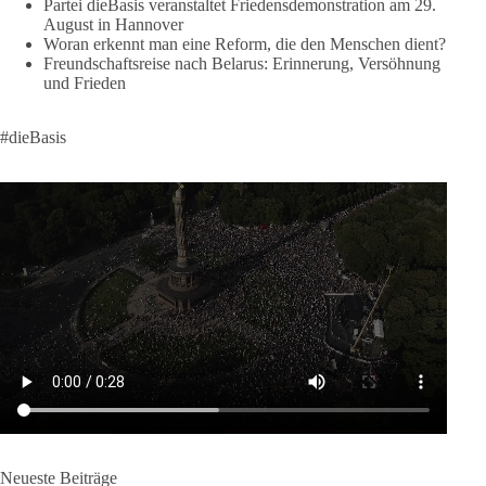
Partei dieBasis veranstaltet Friedensdemonstration am 29.
klares Bekenntnis zur militärischen Abschreckung und dazu
August in Hannover
die Forderung, der Iran dürfe keine Kernwaffe besitzen.
Woran erkennt man eine Reform, die den Menschen dient?
Freundschaftsreise nach Belarus: Erinnerung, Versöhnung
Und wo war der Austausch über eine friedensorientierte
und Frieden
Politik?
#dieBasis
🟩🟩🟦🟦🟥🟥🟧🟧
dieBasis fordert als einzige Partei in Deutschland den Austritt
aus der NATO. Ein Gipfel, der mehr nach Rüstungsdeal als
nach Friedenspolitik klingt, wird niemals Sicherheit schaffen,
ob nun in Deutschland oder weltweit.
Quelle:
https://www.tagesschau.de/ausland/asien/nato-
erklaerung-ankara-100.html
#dieBasis
#NATO
#Gipfeltreffen
#Frieden
#Sicherheit
664
137
66
Auf Facebook ansehen
Neueste Beiträge