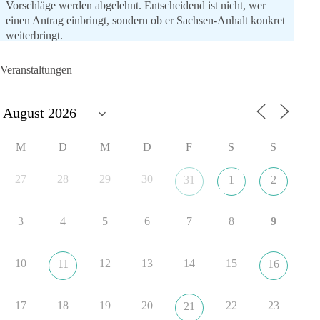
Vorschläge werden abgelehnt. Entscheidend ist nicht, wer
einen Antrag einbringt, sondern ob er Sachsen-Anhalt konkret
weiterbringt.
Keine automatische Zustimmung. Keine automatische
Ablehnung. Keine politische Verschmelzung.
Veranstaltungen
💬 Was ist dir wichtiger: feste Lager oder unabhängige
Entscheidungen? 👇
#dieBasis
#SachsenAnhalt
#Landtagswahl2026
#Kooperation
M
D
M
D
F
S
S
#Sachpolitik
27
28
29
30
31
1
2
6
2
Auf Facebook ansehen
3
4
5
6
7
8
9
DieBasis
1 Tag zuvor
10
12
13
14
15
11
16
„Plandemie-Logik Reloaded“
17
18
19
20
22
23
21
Sie sagten immer und immer wieder: „Nur die Impfung rettet