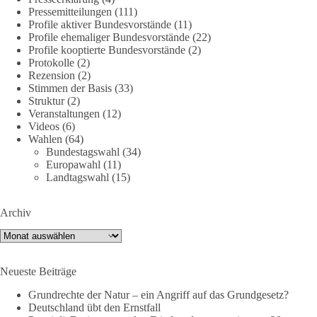
Pressemitteilungen
(111)
Profile aktiver Bundesvorstände
(11)
Profile ehemaliger Bundesvorstände
(22)
40
7
Auf Facebook ansehen
Profile kooptierte Bundesvorstände
(2)
Protokolle
(2)
DieBasis
Rezension
(2)
Stimmen der Basis
(33)
2 Tage(n) zuvor
Struktur
(2)
Veranstaltungen
(12)
⚡️ NATO-Gipfel in Ankara: Kriegskonferenz statt
Videos
(6)
Friedensgipfel!?
Wahlen
(64)
Bundestagswahl
(34)
Anfang Juli 2026 trafen sich 32 Bündnisstaaten sowie deren
Europawahl
(11)
Staats- und Regierungschefs zum NATO-Gipfel in der Türkei.
Landtagswahl
(15)
Von der NATO wird behauptet, sie sei das wichtigste
Verteidigungsbündnis der Welt und ein Garant für Sicherheit.
Archiv
Archiv
Die Gipfelerklärung liest sich jedoch wie ein Protokoll einer
industriellen Kriegskonferenz:
Neueste Beiträge
Neue Milliardenhilfen für die Ukraine, neue Verpflichtungen
Grundrechte der Natur – ein Angriff auf das Grundgesetz?
für Europa, gigantische Rüstungsdeals, Ausbau der
Deutschland übt den Ernstfall
Verteidigungsindustrie, Modernisierung der Streitkräfte, ein