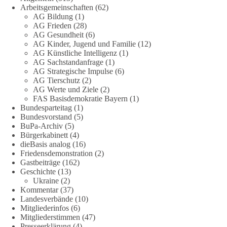
Arbeitsgemeinschaften
(62)
Die Energiewende ist bisher kein Erfolg, sondern ein teures,
AG Bildung
(1)
ineffizientes Unterfangen. Dies belegt eine Auswertung der
AG Frieden
(28)
NZZ, wonach die Energiewende den Strom nicht billiger,
AG Gesundheit
(6)
sondern teurer gemacht hat.
AG Kinder, Jugend und Familie
(12)
AG Künstliche Intelligenz
(1)
Quelle:
https://www.nzz.ch/der-andere-blick/fehlschlag-
AG Sachstandanfrage
(1)
AG Strategische Impulse
(6)
energiewende-warum-deutschland-trotz-rekordausbau-von-
AG Tierschutz
(2)
wind-und-sonnenkraft-weniger-strom-erzeugt-ld.10006607
AG Werte und Ziele
(2)
FAS Basisdemokratie Bayern
(1)
🟩🟩🟦🟦🟥🟥🟧🟧
Bundesparteitag
(1)
Bundesvorstand
(5)
„Wir brauchen dringend wettbewerbsfähige Energiepreise und
BuPa-Archiv
(5)
Bürgerkabinett
(4)
eine ideologiefreie Diskussion“, meint der Demokratie-
dieBasis analog
(16)
Bestatter.
Friedensdemonstration
(2)
Gastbeiträge
(162)
Wie siehst du das?
Geschichte
(13)
Ukraine
(2)
🤝 Jetzt Politik für die Menschen mitgestalten:
Kommentar
(37)
Landesverbände
(10)
https://diebasis.de/mitgliedschaft/
Mitgliederinfos
(6)
Mitgliederstimmen
(47)
#dieBasis
#energiewende
#strompreise
#wettbewerb
Presseerklärung
(4)