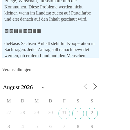
Pflege, Wirtschaft, Infrastruktur und die
Kommunen. Diese Probleme werden nicht
kleiner, wenn im Landtag zuerst auf Parteifarbe
und erst danach auf den Inhalt geschaut wird.
🟩🟩🟦🟦🟥🟥🟧🟧
dieBasis Sachsen-Anhalt steht für Kooperation in
Sachfragen. Jeder Antrag soll danach bewertet
werden, ob er dem Land und den Menschen
wirklich nützt.
Zustimmung, wenn ein Vorschlag sinnvoll ist.
Veranstaltungen
Ablehnung, wenn er Sachsen-Anhalt nicht
weiterbringt.
💬 Was ist dir wichtiger: der Absender eines
Antrags oder das Ergebnis für Sachsen-Anhalt?
M
D
M
D
F
S
S
#dieBasis
#sachsenanhalt
#ltw2026
27
28
29
30
31
1
2
#landtagswahl
3
4
5
6
7
8
9
👉 Folgen: