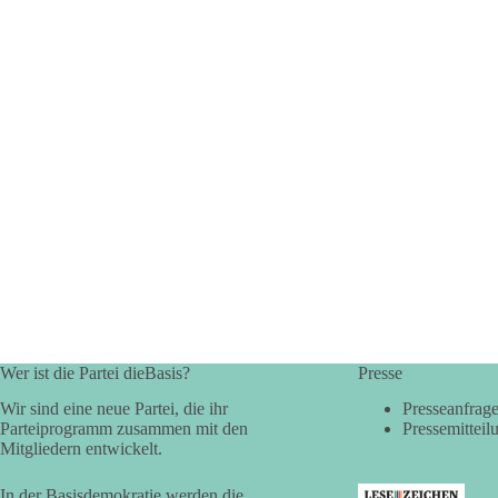
Wer ist die Partei dieBasis?
Presse
Wir sind eine neue Partei, die ihr
Presseanfrag
Parteiprogramm zusammen mit den
Pressemitteil
Mitgliedern entwickelt.
In der Basisdemokratie werden die