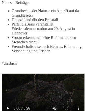
Neueste Beiträge
Die Ereignisse in Ceuta zeigen, wie schnell
Menschen zwischen geopolitische Interessen
Grundrechte der Natur – ein Angriff auf das
geraten können. Unabhängig davon, welche
Grundgesetz?
Deutschland übt den Ernstfall
politischen oder diplomatischen Ursachen diese
Partei dieBasis veranstaltet
Krise im Einzelnen hatte, eines wird deutlich:
Friedensdemonstration am 29. August in
Wenn Migration als Druckmittel eingesetzt oder
Hannover
von Schleusernetzwerken ausgenutzt werden
Woran erkennt man eine Reform, die den
kann, verlieren am Ende immer die Menschen.
Menschen dient?
Freundschaftsreise nach Belarus: Erinnerung,
Versöhnung und Frieden
🟩🟩🟦🟦🟥🟥🟧🟧
dieBasis meint:
#dieBasis
Wer Menschen für politische Interessen
instrumentalisiert, verliert den Menschen aus dem
Blick.
Europa braucht eine Migrationspolitik, die auf
drei Grundpfeilern beruht:
✅ Achtung der Menschenwürde