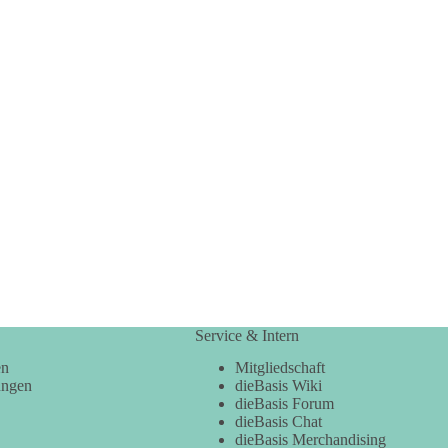
Service & Intern
en
Mitgliedschaft
ungen
dieBasis Wiki
dieBasis Forum
dieBasis Chat
dieBasis Merchandising