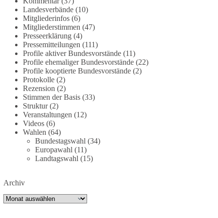
Kommentar
(37)
bundesnetzagentur-zr-94423201.html?
Landesverbände
(10)
utm_source=chatgpt.com
Mitgliederinfos
(6)
Mitgliederstimmen
(47)
Presseerklärung
(4)
🟩🟩🟦🟦🟥🟥🟧🟧
Pressemitteilungen
(111)
Profile aktiver Bundesvorstände
(11)
Wieder ein Beispiel dafür, warum wir 1 Milliarde
Profile ehemaliger Bundesvorstände
(22)
für freie Medien fordern sollten: 👉 Jetzt Petition
Profile kooptierte Bundesvorstände
(2)
unterzeichnen
Protokolle
(2)
Rezension
(2)
Stimmen der Basis
(33)
#dieBasis
#Energie
#Versorgungssicherheit
Struktur
(2)
#Infrastruktur
#Technologieoffen
#Resilienz
Veranstaltungen
(12)
Videos
(6)
Wahlen
(64)
Bundestagswahl
(34)
158
26
69
Auf Facebook ansehen
Europawahl
(11)
Landtagswahl
(15)
DieBasis
2 Tage(n) zuvor
Archiv
🌍 Migration darf niemals zum politischen
Archiv
Druckmittel werden.