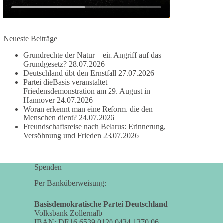
✅ Wahrung rechtsstaatlicher Verfahren
✅ Verantwortung statt Symbolpolitik
Krisen dürfen nicht verwaltet werden, sie müssen
Neueste Beiträge
verhindert werden. Das gelingt nur durch eine
Grundrechte der Natur – ein Angriff auf das
Politik, die Fluchtursachen bekämpft,
Grundgesetz?
28.07.2026
Schleuserkriminalität entschlossen entgegentritt
Deutschland übt den Ernstfall
27.07.2026
und Migration nicht zum Gegenstand
Partei dieBasis veranstaltet
geopolitischer Machtspiele werden lässt.
Friedensdemonstration am 29. August in
Hannover
24.07.2026
Woran erkennt man eine Reform, die den
Der Mensch darf niemals zum Spielball
Menschen dient?
24.07.2026
politischer Interessen werden.
Freundschaftsreise nach Belarus: Erinnerung,
Versöhnung und Frieden
23.07.2026
#dieBasis
#Migration
#Europa
#Menschenwürde
#Rechtsstaat
#Frieden
#Subsidiarität
Spenden
Per Banküberweisung:
41
15
5
Auf Facebook ansehen
Basisdemokratische Partei Deutschland
DieBasis
Volksbank Zollernalb
IBAN: DE16 6539 0120 0434 1370 06
2 Tage(n) zuvor