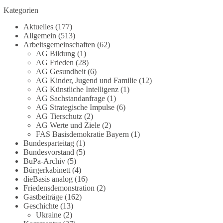
Vorhaben war bis zur Veröffentlichung von
Kategorien
Apollo kaum bekannt.
Aktuelles
(177)
Allgemein
(513)
🟩🟩🟦🟦🟥🟥🟧🟧
Arbeitsgemeinschaften
(62)
AG Bildung
(1)
Versorgungssicherheit ist keine Nebensache. Sie
AG Frieden
(28)
AG Gesundheit
(6)
ist Voraussetzung für Freiheit, Wirtschaft und den
AG Kinder, Jugend und Familie
(12)
Alltag der Menschen.
AG Künstliche Intelligenz
(1)
AG Sachstandanfrage
(1)
dieBasis steht für eine bezahlbare, sichere und
AG Strategische Impulse
(6)
unabhängige Energieversorgung.
AG Tierschutz
(2)
AG Werte und Ziele
(2)
FAS Basisdemokratie Bayern
(1)
Eine resiliente Gesellschaft erkennt man nicht
Bundesparteitag
(1)
daran, wie sie Strommangel verwaltet, sondern
Bundesvorstand
(5)
daran, wie sie ihn verhindert!
BuPa-Archiv
(5)
Bürgerkabinett
(4)
Quellen:
https://apollo-news.net/geheimplan-
dieBasis analog
(16)
energiekrise-bundesnetzagentur-bereitet-sich-auf-
Friedensdemonstration
(2)
Gastbeiträge
(162)
strommangel-ueber-mehrere-tage-bis-wochen-vor/
Geschichte
(13)
und
https://www.merkur.de/deutschland/der-
Ukraine
(2)
geheimplan-gegen-stromausfalle-der-