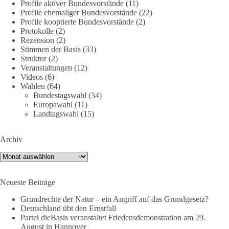
Profile aktiver Bundesvorstände
(11)
Profile ehemaliger Bundesvorstände
(22)
Am 20. Juni 2026 fand in Berlin am Brandenburger Tor die
Profile kooptierte Bundesvorstände
(2)
Demonstration mit dem Motto „Russland ist nicht unser
Protokolle
(2)
Feind“ statt.
Rezension
(2)
Stimmen der Basis
(33)
Hier ein Auszug aus der Rede von der
Struktur
(2)
Veranstaltungen
(12)
Bundestagsabgeordneten Sevim Dağdelen (BSW).
Videos
(6)
Wahlen
(64)
„Wir müssen Nein sagen zu diesem stinkenden
Bundestagswahl
(34)
Revanchismus!“
Europawahl
(11)
Landtagswahl
(15)
👉 Hier geht es zum vollständigen Video:
https://www.youtube.com/live/a9hOswSNg4I?
Archiv
si=2b_C6GgNY9EB-rXw
Archiv
🟩🟩🟦🟦🟥🟥🟧🟧
Neueste Beiträge
❤️ Wir freuen uns über deine Unterstützung:
https://diebasis.de/spenden/
Grundrechte der Natur – ein Angriff auf das Grundgesetz?
Deutschland übt den Ernstfall
Partei dieBasis veranstaltet Friedensdemonstration am 29.
#dieBasis
#frieden
#russandistnichtunserFeind
#friedenspartei
August in Hannover