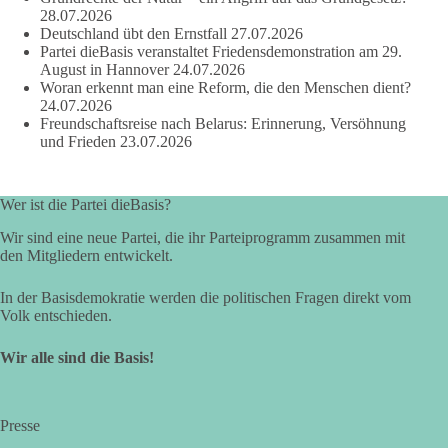
wenn er Sachsen-Anhalt nicht weiterbringt.
28.07.2026
Deutschland übt den Ernstfall
27.07.2026
💬 Was ist dir wichtiger: der Absender eines Antrags oder das
Partei dieBasis veranstaltet Friedensdemonstration am 29.
Ergebnis für Sachsen-Anhalt?
August in Hannover
24.07.2026
Woran erkennt man eine Reform, die den Menschen dient?
24.07.2026
#dieBasis
#sachsenanhalt
#ltw2026
#landtagswahl
Freundschaftsreise nach Belarus: Erinnerung, Versöhnung
und Frieden
23.07.2026
👉 Folgen:
https://www.facebook.com/groups/diebasissachsenanhalt/
Wer ist die Partei dieBasis?
Wir sind eine neue Partei, die ihr Parteiprogramm zusammen mit
24
6
2
Auf Facebook ansehen
den Mitgliedern entwickelt.
DieBasis
In der Basisdemokratie werden die politischen Fragen direkt vom
2 Tage(n) zuvor
Volk entschieden.
⚡ Vorsorge ist richtig. Aber Vorsorge ersetzt keine verlässliche
Wir alle sind die Basis!
Energiepolitik!
Nach Recherchen von Apollo News bereitet die
Presse
Bundesnetzagentur mit einer „Sicherheitsplattform Strom“