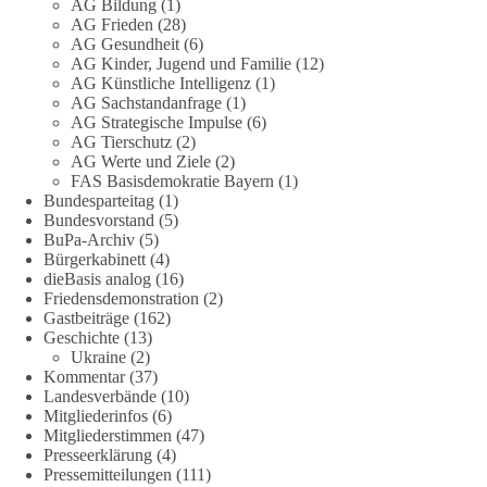
und transparent zu beantworten.
AG Bildung
(1)
AG Frieden
(28)
AG Gesundheit
(6)
dieBasis fordert deshalb weiterhin eine unabhängige,
AG Kinder, Jugend und Familie
(12)
vollständige und transparente Aufarbeitung der Corona-Politik.
AG Künstliche Intelligenz
(1)
Ohne Denkverbote, ohne Vorverurteilungen und ohne Tabus.
AG Sachstandanfrage
(1)
AG Strategische Impulse
(6)
Quellen:
https://apnews.com/article/fauci-diaries-covid-origins-
AG Tierschutz
(2)
rand-paul-6b25da9f75a0becbaf2886ab22643e67
und
AG Werte und Ziele
(2)
FAS Basisdemokratie Bayern
(1)
https://www.tichyseinblick.de/kolumnen/aus-aller-welt/usa-
Bundesparteitag
(1)
tagebuch-fauci-corona-impfung/
Bundesvorstand
(5)
BuPa-Archiv
(5)
#dieBasis
#Corona
#Aufarbeitung
#Transparenz
#Demokratie
Bürgerkabinett
(4)
#Vertrauen
dieBasis analog
(16)
Friedensdemonstration
(2)
Gastbeiträge
(162)
Geschichte
(13)
239
36
60
Ukraine
(2)
Auf Facebook ansehen
Kommentar
(37)
Landesverbände
(10)
DieBasis
Mitgliederinfos
(6)
1 Tag zuvor
Mitgliederstimmen
(47)
Presseerklärung
(4)
🕊 Wir wollen den Krieg mit Russland nicht!
Pressemitteilungen
(111)