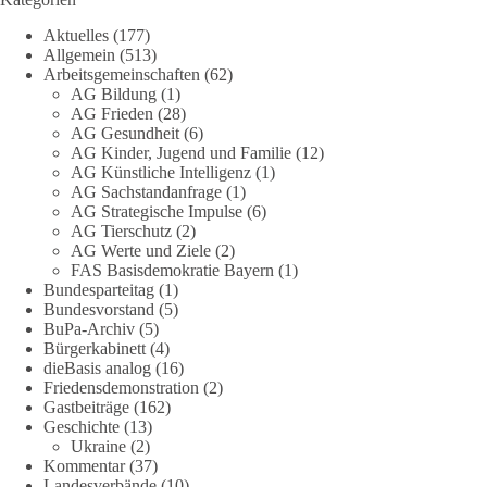
Aktuelles
(177)
Eine demokratische Gesellschaft lebt nicht davon, unbequeme
Allgemein
(513)
Fragen zu vermeiden. Sie lebt davon, Fragen offen zu stellen
Arbeitsgemeinschaften
(62)
und transparent zu beantworten.
AG Bildung
(1)
AG Frieden
(28)
AG Gesundheit
(6)
dieBasis fordert deshalb weiterhin eine unabhängige,
AG Kinder, Jugend und Familie
(12)
vollständige und transparente Aufarbeitung der Corona-Politik.
AG Künstliche Intelligenz
(1)
Ohne Denkverbote, ohne Vorverurteilungen und ohne Tabus.
AG Sachstandanfrage
(1)
AG Strategische Impulse
(6)
Quellen:
https://apnews.com/article/fauci-diaries-covid-origins-
AG Tierschutz
(2)
rand-paul-6b25da9f75a0becbaf2886ab22643e67
und
AG Werte und Ziele
(2)
FAS Basisdemokratie Bayern
(1)
https://www.tichyseinblick.de/kolumnen/aus-aller-welt/usa-
Bundesparteitag
(1)
tagebuch-fauci-corona-impfung/
Bundesvorstand
(5)
BuPa-Archiv
(5)
#dieBasis
#Corona
#Aufarbeitung
#Transparenz
#Demokratie
Bürgerkabinett
(4)
#Vertrauen
dieBasis analog
(16)
Friedensdemonstration
(2)
Gastbeiträge
(162)
Geschichte
(13)
239
36
60
Ukraine
(2)
Auf Facebook ansehen
Kommentar
(37)
Landesverbände
(10)