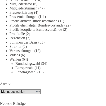
DieBasis
Mitgliederinfos
(6)
2 Tage(n) zuvor
Mitgliederstimmen
(47)
Presseerklärung
(4)
🕊 Wir wollen den Krieg mit Russland nicht!
Pressemitteilungen
(111)
Profile aktiver Bundesvorstände
(11)
Profile ehemaliger Bundesvorstände
(22)
Am 20. Juni 2026 fand in Berlin am Brandenburger Tor die
Profile kooptierte Bundesvorstände
(2)
Demonstration mit dem Motto „Russland ist nicht unser
Protokolle
(2)
Feind“ statt.
Rezension
(2)
Stimmen der Basis
(33)
Hier ein Auszug aus der Rede von der
Struktur
(2)
Veranstaltungen
(12)
Bundestagsabgeordneten Sevim Dağdelen (BSW).
Videos
(6)
Wahlen
(64)
„Wir müssen Nein sagen zu diesem stinkenden
Bundestagswahl
(34)
Revanchismus!“
Europawahl
(11)
Landtagswahl
(15)
👉 Hier geht es zum vollständigen Video:
https://www.youtube.com/live/a9hOswSNg4I?
Archiv
si=2b_C6GgNY9EB-rXw
Archiv
🟩🟩🟦🟦🟥🟥🟧🟧
Neueste Beiträge
❤️ Wir freuen uns über deine Unterstützung: