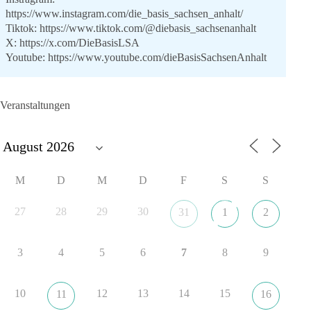
https://www.instagram.com/die_basis_sachsen_anhalt/
Tiktok:
https://www.tiktok.com/@diebasis_sachsenanhalt
X:
https://x.com/DieBasisLSA
Youtube:
https://www.youtube.com/dieBasisSachsenAnhalt
🟩🟩🟦🟦🟥🟥🟧🟧
Veranstaltungen
Like, teile und kommentiere unsere Beiträge, damit noch mehr
Menschen mitbekommen, wofür wir stehen und warum es sich
lohnt, dieBasis zu wählen.
Mehr Infos:
https://diebasis-st.de/wahlprogramm/
M
D
M
D
F
S
S
#dieBasis
#Landtagswahl
#SachsenAnhalt
#DeineStimmezählt
#jetztunterstützen
27
28
29
30
31
1
2
3
4
5
6
7
8
9
22
3
5
Auf Facebook ansehen
DieBasis
10
12
13
14
15
11
16
1 Tag zuvor