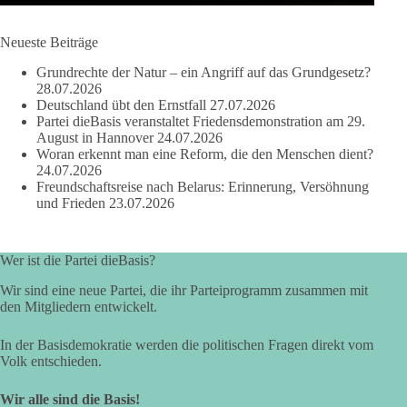
dieBasis Sachsen-Anhalt steht für Kooperation in Sachfragen.
Jeder Antrag soll danach bewertet werden, ob er dem Land
und den Menschen wirklich nützt.
Neueste Beiträge
Zustimmung, wenn ein Vorschlag sinnvoll ist. Ablehnung,
Grundrechte der Natur – ein Angriff auf das Grundgesetz?
wenn er Sachsen-Anhalt nicht weiterbringt.
28.07.2026
Deutschland übt den Ernstfall
27.07.2026
💬 Was ist dir wichtiger: der Absender eines Antrags oder das
Partei dieBasis veranstaltet Friedensdemonstration am 29.
Ergebnis für Sachsen-Anhalt?
August in Hannover
24.07.2026
Woran erkennt man eine Reform, die den Menschen dient?
24.07.2026
#dieBasis
#sachsenanhalt
#ltw2026
#landtagswahl
Freundschaftsreise nach Belarus: Erinnerung, Versöhnung
und Frieden
23.07.2026
👉 Folgen:
https://www.facebook.com/groups/diebasissachsenanhalt/
Wer ist die Partei dieBasis?
Wir sind eine neue Partei, die ihr Parteiprogramm zusammen mit
24
6
2
Auf Facebook ansehen
den Mitgliedern entwickelt.
DieBasis
In der Basisdemokratie werden die politischen Fragen direkt vom
2 Tage(n) zuvor
Volk entschieden.
⚡ Vorsorge ist richtig. Aber Vorsorge ersetzt keine verlässliche
Wir alle sind die Basis!