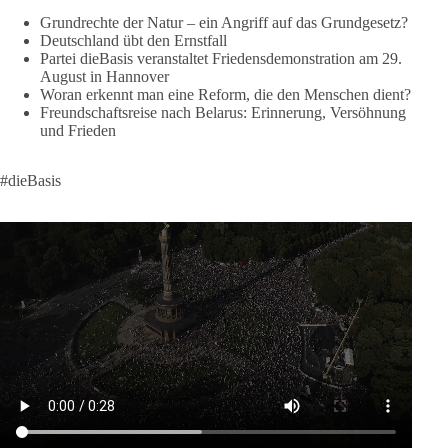
https://diebasis.de/spenden/
Grundrechte der Natur – ein Angriff auf das Grundgesetz?
Deutschland übt den Ernstfall
Partei dieBasis veranstaltet Friedensdemonstration am 29.
#dieBasis
#frieden
#russandistnichtunserFeind
#friedenspartei
August in Hannover
Woran erkennt man eine Reform, die den Menschen dient?
Freundschaftsreise nach Belarus: Erinnerung, Versöhnung
und Frieden
377
168
37
Auf Facebook ansehen
DieBasis
#dieBasis
2 Tage(n) zuvor
Wusstest du, dass ein guter Antrag nicht besser oder schlechter
wird, nur weil er von einer bestimmten Partei kommt?
Sachsen-Anhalt braucht Lösungen für Schule, Pflege,
Wirtschaft, Infrastruktur und die Kommunen. Diese Probleme
werden nicht kleiner, wenn im Landtag zuerst auf Parteifarbe
und erst danach auf den Inhalt geschaut wird.
🟩🟩🟦🟦🟥🟥🟧🟧