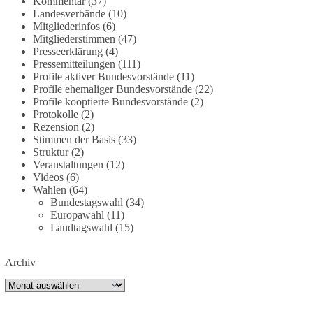
Kommentar
(37)
partei.de/2026/07/grundrechte-der-natur-ein-
Landesverbände
(10)
Mitgliederinfos
(6)
angriff-auf-das-grundgesetz/
Mitgliederstimmen
(47)
Presseerklärung
(4)
🟩🟩🟦🟦🟥🟥🟧🟧
Pressemitteilungen
(111)
Profile aktiver Bundesvorstände
(11)
Es ging weniger um fertige Antworten als um eine
Profile ehemaliger Bundesvorstände
(22)
Debatte darüber, wie Freiheit, Verantwortung,
Profile kooptierte Bundesvorstände
(2)
Protokolle
(2)
Naturschutz und Grundrechte in einer
Rezension
(2)
demokratischen Gesellschaft künftig miteinander
Stimmen der Basis
(33)
in Einklang gebracht werden können.
Struktur
(2)
Veranstaltungen
(12)
#dieBasis
#natur
#grundrechte
#grundgesetz
Videos
(6)
#demokratie
Wahlen
(64)
Bundestagswahl
(34)
Europawahl
(11)
Landtagswahl
(15)
38
7
8
Auf Facebook ansehen
Archiv
DieBasis
Archiv
1 Tag zuvor