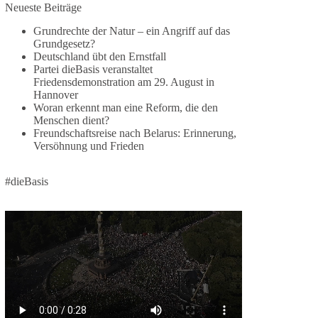
Jetzt dieBasis Sachsen-Anhalt unterstützen!
Neueste Beiträge
Grundrechte der Natur – ein Angriff auf das
Die Landtagswahl 2026 in Sachsen-Anhalt findet
Grundgesetz?
am 6. September statt. Die Inhalte stehen – jetzt
Deutschland übt den Ernstfall
müssen sie gesehen, geteilt und diskutiert werden.
Partei dieBasis veranstaltet
Friedensdemonstration am 29. August in
Folge unseren Kanälen:
Hannover
Facebook:
Woran erkennt man eine Reform, die den
Menschen dient?
https://www.facebook.com/groups/diebasissachse
Freundschaftsreise nach Belarus: Erinnerung,
nanhalt/
Versöhnung und Frieden
Instragram:
https://www.instagram.com/die_basis_sachsen_an
halt/
#dieBasis
Tiktok:
https://www.tiktok.com/@diebasis_sachsenanhalt
X:
https://x.com/DieBasisLSA
Youtube:
https://www.youtube.com/dieBasisSachsenAnhalt
🟩🟩🟦🟦🟥🟥🟧🟧
Like, teile und kommentiere unsere Beiträge,