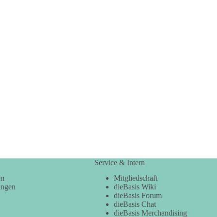
Service & Intern
en
Mitgliedschaft
ungen
dieBasis Wiki
dieBasis Forum
dieBasis Chat
dieBasis Merchandising