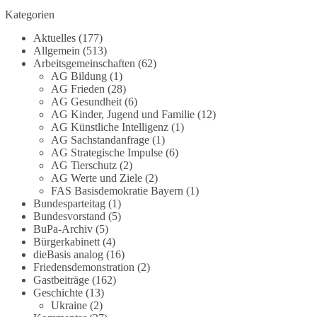
Grundgesetz?
Kategorien
Im Politischen Frühschoppen diskutieren die
Aktuelles
(177)
Teilnehmer das Verhältnis von Mensch, Natur und
Allgemein
(513)
Grundgesetz.
Arbeitsgemeinschaften
(62)
AG Bildung
(1)
AG Frieden
(28)
Beitrag der AG Strategische Impulse
AG Gesundheit
(6)
AG Kinder, Jugend und Familie
(12)
Kann die Natur Träger eigener Grundrechte sein?
AG Künstliche Intelligenz
(1)
Oder würde eine solche Entwicklung das
AG Sachstandanfrage
(1)
Fundament unseres Grundgesetzes sprengen? Mit
AG Strategische Impulse
(6)
AG Tierschutz
(2)
dieser grundsätzlichen Frage beschäftigte sich die
AG Werte und Ziele
(2)
Teilnehmer des Politischen Frühschoppens der
FAS Basisdemokratie Bayern
(1)
AG Strategische Impulse am 19. Juli 2026.
Bundesparteitag
(1)
Referent Frank Bothmann stellte die These auf,
Bundesvorstand
(5)
dass die derzeit in Teilen der Umweltbewegung
BuPa-Archiv
(5)
diskutierten „Grundrechte der Natur“ weit über
Bürgerkabinett
(4)
dieBasis analog
(16)
klassischen Naturschutz hinausreichen und
Friedensdemonstration
(2)
grundlegende Fragen zum Menschenbild, zum
Gastbeiträge
(162)
Rechtsstaat und zur Demokratie aufwerfen. [...]
Geschichte
(13)
Ukraine
(2)
👉 Hier weiterlesen:
https://diebasis-