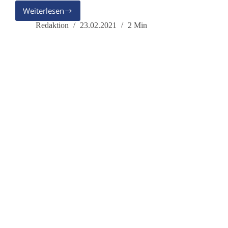
Weiterlesen
Herzlich
Willkommen
Redaktion
23.02.2021
2 Min
Dr.
Franz
Ruppert,