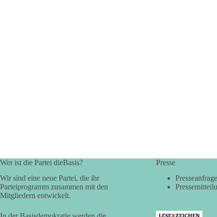
Wer ist die Partei dieBasis?
Presse
Wir sind eine neue Partei, die ihr
Presseanfrag
Parteiprogramm zusammen mit den
Pressemitteil
Mitgliedern entwickelt.
In der Basisdemokratie werden die