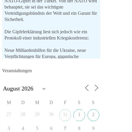
NATO-Gipfel in der Türkei. Von der NATO wird
behauptet, sie sei das wichtigste
Verteidigungsbündnis der Welt und ein Garant für
Sicherheit.
Die Gipfelerklärung liest sich jedoch wie ein
Protokoll einer industriellen Kriegskonferenz:
Neue Milliardenhilfen für die Ukraine, neue
Verpflichtungen für Europa, gigantische
Rüstungsdeals, Ausbau der
Verteidigungsindustrie, Modernisierung der
Veranstaltungen
Streitkräfte, ein klares Bekenntnis zur
militärischen Abschreckung und dazu die
Forderung, der Iran dürfe keine Kernwaffe
besitzen.
M
D
M
D
F
S
S
Und wo war der Austausch über eine
friedensorientierte Politik?
27
28
29
30
31
1
2
🟩🟩🟦🟦🟥🟥🟧🟧
3
4
5
6
7
8
9