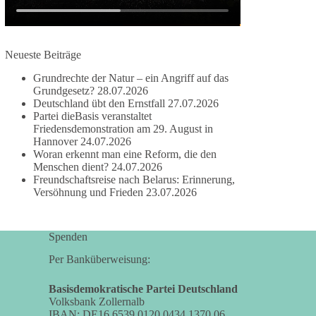
damit noch mehr Menschen mitbekommen, wofür
wir stehen und warum es sich lohnt, dieBasis zu
wählen.
Neueste Beiträge
Mehr Infos:
https://diebasis-st.de/wahlprogramm/
Grundrechte der Natur – ein Angriff auf das
#dieBasis
#Landtagswahl
#SachsenAnhalt
Grundgesetz?
28.07.2026
#DeineStimmezählt
#jetztunterstützen
Deutschland übt den Ernstfall
27.07.2026
Partei dieBasis veranstaltet
Friedensdemonstration am 29. August in
Hannover
24.07.2026
58
6
14
Woran erkennt man eine Reform, die den
Auf Facebook ansehen
Menschen dient?
24.07.2026
Freundschaftsreise nach Belarus: Erinnerung,
DieBasis
Versöhnung und Frieden
23.07.2026
1 Tag zuvor
🔎 Über 100-mal keine Antwort.
Spenden
Anthony Fauci, Immunologe und Berater des
Per Banküberweisung:
ehemaligen US-Präsidenten, hat bei einer
Anhörung des US-Senats auf mehr als 100
Basisdemokratische Partei Deutschland
Volksbank Zollernalb
Fragen die Aussage verweigert. Die juristische
IBAN: DE16 6539 0120 0434 1370 06