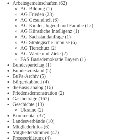
Arbeitsgemeinschaften
(62)
DieBasis
AG Bildung
(1)
10 Stunden zuvor
AG Frieden
(28)
AG Gesundheit
(6)
Jetzt abstimmen: Welche Rolle soll Deutschland in Sachen
AG Kinder, Jugend und Familie
(12)
Verteidung übernehmen❓
AG Künstliche Intelligenz
(1)
AG Sachstandanfrage
(1)
AG Strategische Impulse
(6)
Das Bundesministerium der Verteidigung schreibt im
AG Tierschutz
(2)
Strategiepapier, dass die Bundeswehr zum Schutz des Landes
AG Werte und Ziele
(2)
und der Verbündeten abschreckungs- und verteidigungsfähig
FAS Basisdemokratie Bayern
(1)
sein muss. Die strategische Ausrichtung sieht vor, dass
Bundesparteitag
(1)
Deutschland in der NATO eine Führungsrolle übernimmt, zur
Bundesvorstand
(5)
stärksten konventionellen Armee Europas werden soll und
BuPa-Archiv
(5)
Bürgerkabinett
(4)
über die Verteidigungsbereitschaft hinaus aufrüstet.
dieBasis analog
(16)
Friedensdemonstration
(2)
Wie siehst du das? Mach jetzt bei unserer Umfrage mit und sag
Gastbeiträge
(162)
uns deine Meinung:
Geschichte
(13)
Ukraine
(2)
point_right
https://diebasis-he.de/umfrage-des-monats-august-
Kommentar
(37)
Landesverbände
(10)
2026/
point_left
Mitgliederinfos
(6)
Mitgliederstimmen
(47)
🟩🟩🟦🟦🟥🟥🟧🟧
Presseerklärung
(4)