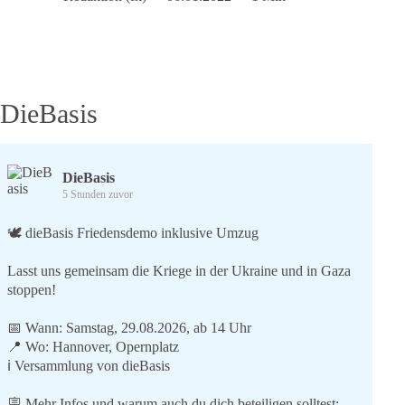
Heiligen
Drei
Könige
DieBasis
DieBasis
5 Stunden zuvor
🕊 dieBasis Friedensdemo inklusive Umzug
Lasst uns gemeinsam die Kriege in der Ukraine und in Gaza
stoppen!
📅 Wann: Samstag, 29.08.2026, ab 14 Uhr
📍 Wo: Hannover, Opernplatz
ℹ️ Versammlung von dieBasis
🪧 Mehr Infos und warum auch du dich beteiligen solltest: