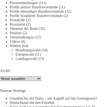
Pressemitteilungen
(111)
Quelle:
#section
-6092974" target="_blank"
Profile aktiver Bundesvorstände
(11)
rel="noreferrer">https://www.bmvg.de/de/grundlagendokume
Profile ehemaliger Bundesvorstände
(22)
Profile kooptierte Bundesvorstände
(2)
nte-strategische-ausrichtung
#section
-6092974
Protokolle
(2)
Rezension
(2)
#dieBasis
#Umfrage
#Verteidigung
#Bundeswehr
#NATO
Stimmen der Basis
(33)
Struktur
(2)
Veranstaltungen
(12)
Videos
(6)
659
669
26
Auf Facebook ansehen
Wahlen
(64)
Bundestagswahl
(34)
Europawahl
(11)
DieBasis
Landtagswahl
(15)
24 Stunden zuvor
💧 Wasser ist kein globales Experiment
Archiv
Archiv
Robert Habecks (Bündnis 90/Die Grünen) Lieblingsökonomin
Mariana Mazzucato ist Beraterin und Rednerin des World
Economic Forum (WEF). In ihrer Rede zu globalen
Neueste Beiträge
Herausforderungen sprach sie sich 2022 dafür aus, bestimmte
Grundrechte der Natur – ein Angriff auf das Grundgesetz?
Ressourcen als globale Güter zu betrachten. Da es bei den
Deutschland übt den Ernstfall
Covid-19-„Impfungen“ nicht gelungen ist, die ganze Welt
Partei dieBasis veranstaltet Friedensdemonstration am 29.