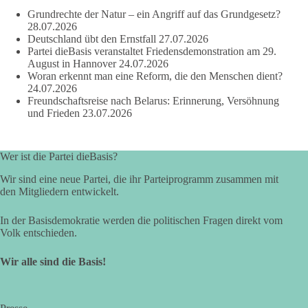
#dieBasis
#Wasserverbot
#Propaganda
#WEF
Grundrechte der Natur – ein Angriff auf das Grundgesetz?
#Bürgerbeteiligung
28.07.2026
Deutschland übt den Ernstfall
27.07.2026
Partei dieBasis veranstaltet Friedensdemonstration am 29.
August in Hannover
24.07.2026
219
7
55
Auf Facebook ansehen
Woran erkennt man eine Reform, die den Menschen dient?
24.07.2026
Freundschaftsreise nach Belarus: Erinnerung, Versöhnung
DieBasis
und Frieden
23.07.2026
1 Tag zuvor
Wusstest du, dass Kooperation in Sachfragen etwas anderes ist
Wer ist die Partei dieBasis?
als eine feste Koalition?
Wir sind eine neue Partei, die ihr Parteiprogramm zusammen mit
Eine Koalition bedeutet in der Regel gemeinsame
den Mitgliedern entwickelt.
Regierungsverantwortung, feste Vereinbarungen und
dauerhafte Bindungen. Kooperation in Sachfragen bedeutet
In der Basisdemokratie werden die politischen Fragen direkt vom
dagegen: Ein Vorschlag wird einzeln geprüft.
Volk entschieden.
🟩🟩🟦🟦🟥🟥🟧🟧
Wir alle sind die Basis!
dieBasis Sachsen-Anhalt will eigenständig bleiben. Gute
Vorschläge können Zustimmung erhalten. Schlechte