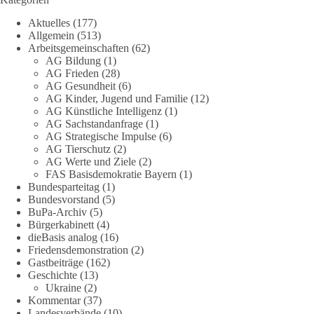
DieBasis
Aktuelles
(177)
1 Tag zuvor
Allgemein
(513)
Arbeitsgemeinschaften
(62)
Jetzt abstimmen: Welche Rolle soll Deutschland in Sachen
AG Bildung
(1)
Verteidung übernehmen❓
AG Frieden
(28)
AG Gesundheit
(6)
Das Bundesministerium der Verteidigung schreibt im
AG Kinder, Jugend und Familie
(12)
AG Künstliche Intelligenz
(1)
Strategiepapier, dass die Bundeswehr zum Schutz des Landes
AG Sachstandanfrage
(1)
und der Verbündeten abschreckungs- und verteidigungsfähig
AG Strategische Impulse
(6)
sein muss. Die strategische Ausrichtung sieht vor, dass
AG Tierschutz
(2)
Deutschland in der NATO eine Führungsrolle übernimmt, zur
AG Werte und Ziele
(2)
stärksten konventionellen Armee Europas werden soll und
FAS Basisdemokratie Bayern
(1)
über die Verteidigungsbereitschaft hinaus aufrüstet.
Bundesparteitag
(1)
Bundesvorstand
(5)
BuPa-Archiv
(5)
Wie siehst du das? Mach jetzt bei unserer Umfrage mit und sag
Bürgerkabinett
(4)
uns deine Meinung:
dieBasis analog
(16)
Friedensdemonstration
(2)
point_right
https://diebasis-he.de/umfrage-des-monats-august-
Gastbeiträge
(162)
2026/
point_left
Geschichte
(13)
Ukraine
(2)
Kommentar
(37)
🟩🟩🟦🟦🟥🟥🟧🟧
Landesverbände
(10)