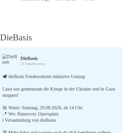
Geschichte
aus
Linksextremisten,
Rechtsextreme
machte
und
DieBasis
die
Grünen
davon
profitieren.
DieBasis
23 Stunden zuvor
🕊 dieBasis Friedensdemo inklusive Umzug
Lasst uns gemeinsam die Kriege in der Ukraine und in Gaza
stoppen!
📅 Wann: Samstag, 29.08.2026, ab 14 Uhr
📍 Wo: Hannover, Opernplatz
ℹ️ Versammlung von dieBasis
🪧 Mehr Infos und warum auch du dich beteiligen solltest: