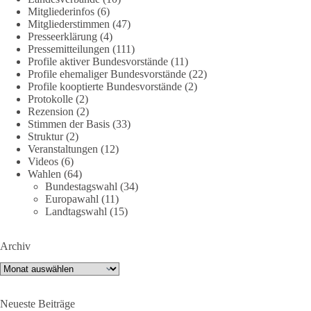
Mitgliederinfos
(6)
Quelle:
#section
-6092974" target="_blank"
Mitgliederstimmen
(47)
rel="noreferrer">https://www.bmvg.de/de/grundlagendokume
Presseerklärung
(4)
nte-strategische-ausrichtung
#section
-6092974
Pressemitteilungen
(111)
Profile aktiver Bundesvorstände
(11)
Profile ehemaliger Bundesvorstände
(22)
#dieBasis
#Umfrage
#Verteidigung
#Bundeswehr
#NATO
Profile kooptierte Bundesvorstände
(2)
Protokolle
(2)
Rezension
(2)
Stimmen der Basis
(33)
659
669
26
Auf Facebook ansehen
Struktur
(2)
Veranstaltungen
(12)
DieBasis
Videos
(6)
Wahlen
(64)
2 Tage(n) zuvor
Bundestagswahl
(34)
Europawahl
(11)
💧 Wasser ist kein globales Experiment
Landtagswahl
(15)
Robert Habecks (Bündnis 90/Die Grünen) Lieblingsökonomin
Archiv
Mariana Mazzucato ist Beraterin und Rednerin des World
Economic Forum (WEF). In ihrer Rede zu globalen
Archiv
Herausforderungen sprach sie sich 2022 dafür aus, bestimmte
Ressourcen als globale Güter zu betrachten. Da es bei den
Neueste Beiträge
Covid-19-„Impfungen“ nicht gelungen ist, die ganze Welt