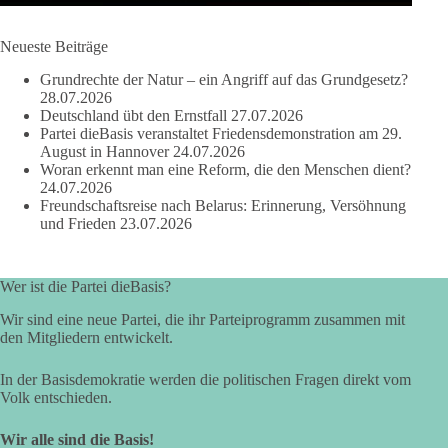
#dieBasis
#Wasserverbot
#Propaganda
#WEF
#Bürgerbeteiligung
Neueste Beiträge
Grundrechte der Natur – ein Angriff auf das Grundgesetz?
28.07.2026
219
7
55
Auf Facebook ansehen
Deutschland übt den Ernstfall
27.07.2026
Partei dieBasis veranstaltet Friedensdemonstration am 29.
DieBasis
August in Hannover
24.07.2026
2 Tage(n) zuvor
Woran erkennt man eine Reform, die den Menschen dient?
24.07.2026
Freundschaftsreise nach Belarus: Erinnerung, Versöhnung
Wusstest du, dass Kooperation in Sachfragen etwas anderes ist
und Frieden
23.07.2026
als eine feste Koalition?
Eine Koalition bedeutet in der Regel gemeinsame
Wer ist die Partei dieBasis?
Regierungsverantwortung, feste Vereinbarungen und
dauerhafte Bindungen. Kooperation in Sachfragen bedeutet
Wir sind eine neue Partei, die ihr Parteiprogramm zusammen mit
dagegen: Ein Vorschlag wird einzeln geprüft.
den Mitgliedern entwickelt.
🟩🟩🟦🟦🟥🟥🟧🟧
In der Basisdemokratie werden die politischen Fragen direkt vom
Volk entschieden.
dieBasis Sachsen-Anhalt will eigenständig bleiben. Gute
Wir alle sind die Basis!
Vorschläge können Zustimmung erhalten. Schlechte