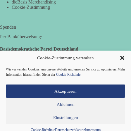
dieBasis Merchandising
uns!“
Cookie-Zustimmung
Wir sagen heute: Die politischen Ansagen hätten fast mehr
Menschen umgebracht als das Virus selbst.
Spenden
🟩🟩🟦🟦🟥🟥🟧🟧
Per Banküberweisung:
👉 Teile diesen Beitrag, bevor die nächste Staffel wieder so
absurd wird.
Basisdemokratische Partei Deutschland
Volksbank Zollernalb
Cookie-Zustimmung verwalten
🤝 Jetzt Mitglied werden:
https://diebasis.de/mitgliedschaft/
IBAN: DE16 6539 0120 0434 1370 06
Wir verwenden Cookies, um unsere Website und unseren Service zu optimieren. Mehr
#dieBasis
#Meme
#Plandemie
#Corona
#Impfung
BIC: GENODES1EBI
Information hierzu finden Sie in der
Cookie-Richtlinie
.
Akzeptieren
633
65
86
Auf Facebook ansehen
Ablehnen
Einstellungen
Mitglied werden
Kontakt
Cookie-Richtlinie (EU)
Datenschutzerklärung
Impressum
Copyright © 2026 Basisdemokratische Partei Deutschland ·
Cookie-Richtlinie
Datenschutzerklärung
Impressum