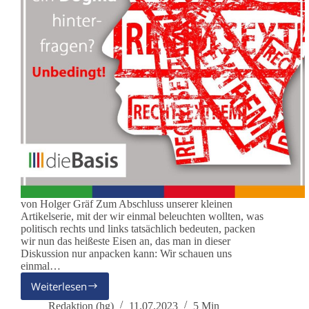
von Holger Gräf Zum Abschluss unserer kleinen
Artikelserie, mit der wir einmal beleuchten wollten, was
politisch rechts und links tatsächlich bedeuten, packen
wir nun das heißeste Eisen an, das man in dieser
Diskussion nur anpacken kann: Wir schauen uns
einmal…
Weiterlesen
Wie
die
Redaktion (hg)
11.07.2023
5 Min