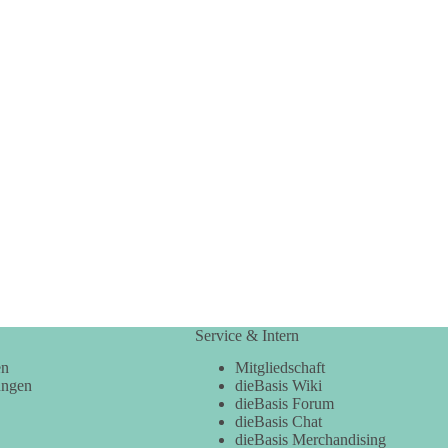
Service & Intern
en
Mitgliedschaft
ungen
dieBasis Wiki
dieBasis Forum
dieBasis Chat
dieBasis Merchandising