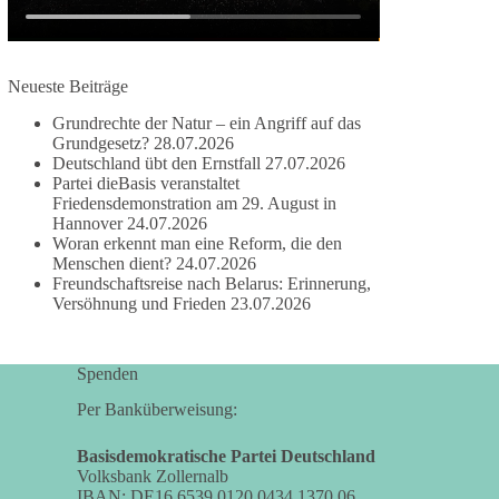
damit noch mehr Menschen mitbekommen, wofür
wir stehen und warum es sich lohnt, dieBasis zu
wählen.
Neueste Beiträge
Mehr Infos:
https://diebasis-st.de/wahlprogramm/
Grundrechte der Natur – ein Angriff auf das
#dieBasis
#Landtagswahl
#SachsenAnhalt
Grundgesetz?
28.07.2026
#DeineStimmezählt
#jetztunterstützen
Deutschland übt den Ernstfall
27.07.2026
Partei dieBasis veranstaltet
Friedensdemonstration am 29. August in
Hannover
24.07.2026
58
6
14
Woran erkennt man eine Reform, die den
Auf Facebook ansehen
Menschen dient?
24.07.2026
Freundschaftsreise nach Belarus: Erinnerung,
DieBasis
Versöhnung und Frieden
23.07.2026
1 Tag zuvor
🔎 Über 100-mal keine Antwort.
Spenden
Anthony Fauci, Immunologe und Berater des
Per Banküberweisung:
ehemaligen US-Präsidenten, hat bei einer
Anhörung des US-Senats auf mehr als 100
Basisdemokratische Partei Deutschland
Volksbank Zollernalb
Fragen die Aussage verweigert. Die juristische
IBAN: DE16 6539 0120 0434 1370 06