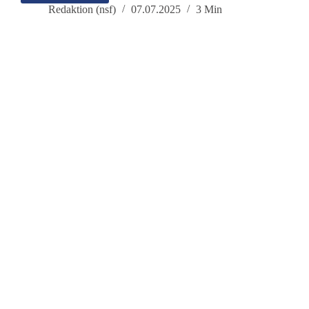
World
Redaktion (nsf)
07.07.2025
3 Min
Climate
Declaration
(WCD)
–
„Es
gibt
keinen
Klimanotstand!“