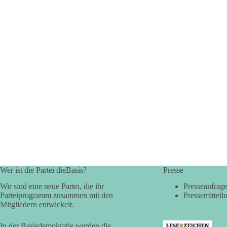
Wer ist die Partei dieBasis?
Presse
Wir sind eine neue Partei, die ihr
Presseanfrag
Parteiprogramm zusammen mit den
Pressemitteil
Mitgliedern entwickelt.
In der Basisdemokratie werden die