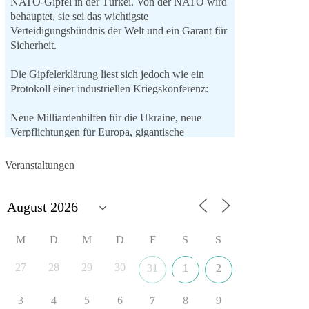
NATO-Gipfel in der Türkei. Von der NATO wird
behauptet, sie sei das wichtigste
Verteidigungsbündnis der Welt und ein Garant für
Sicherheit.
Die Gipfelerklärung liest sich jedoch wie ein
Protokoll einer industriellen Kriegskonferenz:
Neue Milliardenhilfen für die Ukraine, neue
Verpflichtungen für Europa, gigantische
Rüstungsdeals, Ausbau der
Verteidigungsindustrie, Modernisierung der
Veranstaltungen
Streitkräfte, ein klares Bekenntnis zur
militärischen Abschreckung und dazu die
Forderung, der Iran dürfe keine Kernwaffe
besitzen.
M
D
M
D
F
S
S
Und wo war der Austausch über eine
friedensorientierte Politik?
27
28
29
30
31
1
2
🟩🟩🟦🟦🟥🟥🟧🟧
3
4
5
6
7
8
9