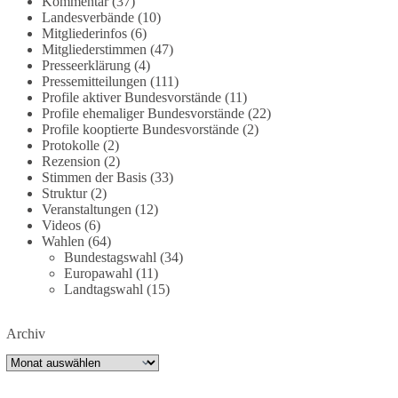
Kommentar
(37)
partei.de/2026/07/grundrechte-der-natur-ein-
Landesverbände
(10)
Mitgliederinfos
(6)
angriff-auf-das-grundgesetz/
Mitgliederstimmen
(47)
Presseerklärung
(4)
🟩🟩🟦🟦🟥🟥🟧🟧
Pressemitteilungen
(111)
Profile aktiver Bundesvorstände
(11)
Es ging weniger um fertige Antworten als um eine
Profile ehemaliger Bundesvorstände
(22)
Debatte darüber, wie Freiheit, Verantwortung,
Profile kooptierte Bundesvorstände
(2)
Protokolle
(2)
Naturschutz und Grundrechte in einer
Rezension
(2)
demokratischen Gesellschaft künftig miteinander
Stimmen der Basis
(33)
in Einklang gebracht werden können.
Struktur
(2)
Veranstaltungen
(12)
#dieBasis
#natur
#grundrechte
#grundgesetz
Videos
(6)
#demokratie
Wahlen
(64)
Bundestagswahl
(34)
Europawahl
(11)
Landtagswahl
(15)
38
7
8
Auf Facebook ansehen
Archiv
DieBasis
Archiv
1 Tag zuvor