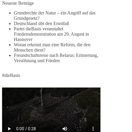
Jetzt dieBasis Sachsen-Anhalt unterstützen!
Neueste Beiträge
Grundrechte der Natur – ein Angriff auf das
Die Landtagswahl 2026 in Sachsen-Anhalt findet
Grundgesetz?
am 6. September statt. Die Inhalte stehen – jetzt
Deutschland übt den Ernstfall
müssen sie gesehen, geteilt und diskutiert werden.
Partei dieBasis veranstaltet
Friedensdemonstration am 29. August in
Folge unseren Kanälen:
Hannover
Facebook:
Woran erkennt man eine Reform, die den
Menschen dient?
https://www.facebook.com/groups/diebasissachse
Freundschaftsreise nach Belarus: Erinnerung,
nanhalt/
Versöhnung und Frieden
Instragram:
https://www.instagram.com/die_basis_sachsen_an
halt/
#dieBasis
Tiktok:
https://www.tiktok.com/@diebasis_sachsenanhalt
X:
https://x.com/DieBasisLSA
Youtube:
https://www.youtube.com/dieBasisSachsenAnhalt
🟩🟩🟦🟦🟥🟥🟧🟧
Like, teile und kommentiere unsere Beiträge,