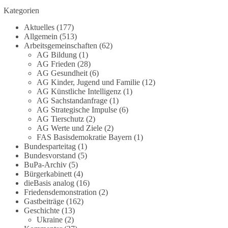
Grundgesetz?
Kategorien
Im Politischen Frühschoppen diskutieren die
Aktuelles
(177)
Teilnehmer das Verhältnis von Mensch, Natur und
Allgemein
(513)
Grundgesetz.
Arbeitsgemeinschaften
(62)
AG Bildung
(1)
AG Frieden
(28)
Beitrag der AG Strategische Impulse
AG Gesundheit
(6)
AG Kinder, Jugend und Familie
(12)
Kann die Natur Träger eigener Grundrechte sein?
AG Künstliche Intelligenz
(1)
Oder würde eine solche Entwicklung das
AG Sachstandanfrage
(1)
Fundament unseres Grundgesetzes sprengen? Mit
AG Strategische Impulse
(6)
AG Tierschutz
(2)
dieser grundsätzlichen Frage beschäftigte sich die
AG Werte und Ziele
(2)
Teilnehmer des Politischen Frühschoppens der
FAS Basisdemokratie Bayern
(1)
AG Strategische Impulse am 19. Juli 2026.
Bundesparteitag
(1)
Referent Frank Bothmann stellte die These auf,
Bundesvorstand
(5)
dass die derzeit in Teilen der Umweltbewegung
BuPa-Archiv
(5)
diskutierten „Grundrechte der Natur“ weit über
Bürgerkabinett
(4)
dieBasis analog
(16)
klassischen Naturschutz hinausreichen und
Friedensdemonstration
(2)
grundlegende Fragen zum Menschenbild, zum
Gastbeiträge
(162)
Rechtsstaat und zur Demokratie aufwerfen. [...]
Geschichte
(13)
Ukraine
(2)
👉 Hier weiterlesen:
https://diebasis-