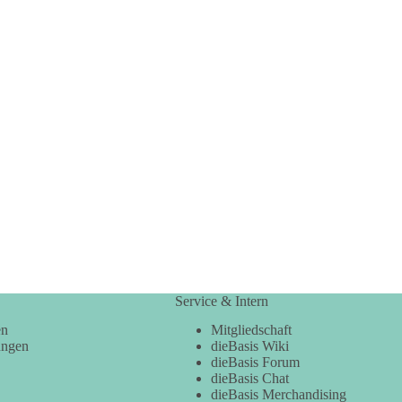
Service & Intern
en
Mitgliedschaft
ungen
dieBasis Wiki
dieBasis Forum
dieBasis Chat
dieBasis Merchandising