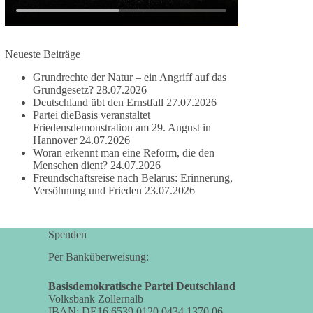
damit noch mehr Menschen mitbekommen, wofür
wir stehen und warum es sich lohnt, dieBasis zu
wählen.
Neueste Beiträge
Mehr Infos:
https://diebasis-st.de/wahlprogramm/
Grundrechte der Natur – ein Angriff auf das
#dieBasis
#Landtagswahl
#SachsenAnhalt
Grundgesetz?
28.07.2026
#DeineStimmezählt
#jetztunterstützen
Deutschland übt den Ernstfall
27.07.2026
Partei dieBasis veranstaltet
Friedensdemonstration am 29. August in
Hannover
24.07.2026
58
6
14
Woran erkennt man eine Reform, die den
Auf Facebook ansehen
Menschen dient?
24.07.2026
Freundschaftsreise nach Belarus: Erinnerung,
DieBasis
Versöhnung und Frieden
23.07.2026
2 Tage(n) zuvor
🔎 Über 100-mal keine Antwort.
Spenden
Anthony Fauci, Immunologe und Berater des
Per Banküberweisung:
ehemaligen US-Präsidenten, hat bei einer
Anhörung des US-Senats auf mehr als 100
Basisdemokratische Partei Deutschland
Volksbank Zollernalb
Fragen die Aussage verweigert. Die juristische
IBAN: DE16 6539 0120 0434 1370 06