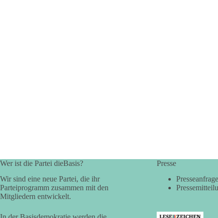
Wer ist die Partei dieBasis?
Presse
Wir sind eine neue Partei, die ihr
Presseanfrag
Parteiprogramm zusammen mit den
Pressemitteil
Mitgliedern entwickelt.
In der Basisdemokratie werden die