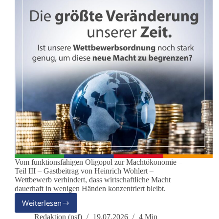
Vom funktionsfähigen Oligopol zur Machtökonomie –
Teil III – Gastbeitrag von Heinrich Wohlert –
Wettbewerb verhindert, dass wirtschaftliche Macht
dauerhaft in wenigen Händen konzentriert bleibt.
Weiterlesen
Wenn
wirtschaftliche
Redaktion (nsf)
19.07.2026
4 Min