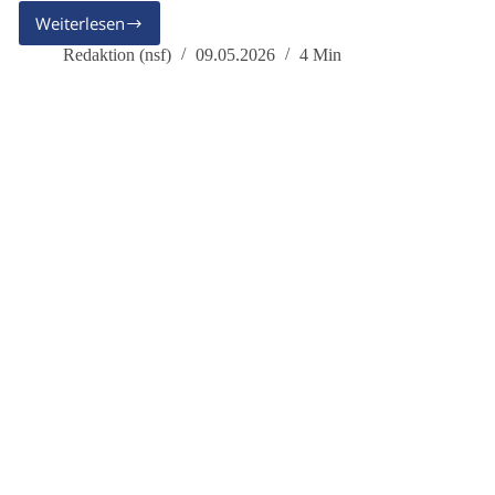
Weiterlesen
Dauerkrise
und
Redaktion (nsf)
09.05.2026
4 Min
Oligopole