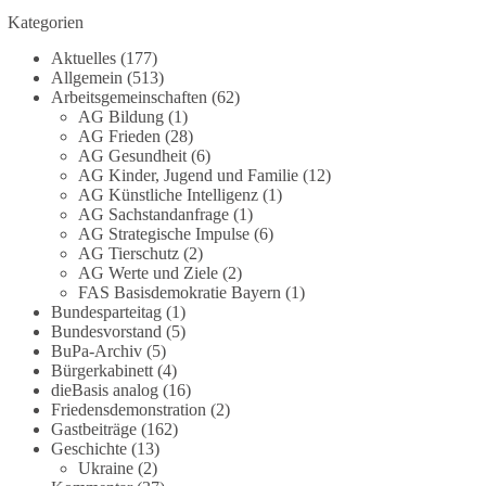
Grundgesetz?
Kategorien
Im Politischen Frühschoppen diskutieren die
Aktuelles
(177)
Teilnehmer das Verhältnis von Mensch, Natur und
Allgemein
(513)
Grundgesetz.
Arbeitsgemeinschaften
(62)
AG Bildung
(1)
AG Frieden
(28)
Beitrag der AG Strategische Impulse
AG Gesundheit
(6)
AG Kinder, Jugend und Familie
(12)
Kann die Natur Träger eigener Grundrechte sein?
AG Künstliche Intelligenz
(1)
Oder würde eine solche Entwicklung das
AG Sachstandanfrage
(1)
Fundament unseres Grundgesetzes sprengen? Mit
AG Strategische Impulse
(6)
AG Tierschutz
(2)
dieser grundsätzlichen Frage beschäftigte sich die
AG Werte und Ziele
(2)
Teilnehmer des Politischen Frühschoppens der
FAS Basisdemokratie Bayern
(1)
AG Strategische Impulse am 19. Juli 2026.
Bundesparteitag
(1)
Referent Frank Bothmann stellte die These auf,
Bundesvorstand
(5)
dass die derzeit in Teilen der Umweltbewegung
BuPa-Archiv
(5)
diskutierten „Grundrechte der Natur“ weit über
Bürgerkabinett
(4)
dieBasis analog
(16)
klassischen Naturschutz hinausreichen und
Friedensdemonstration
(2)
grundlegende Fragen zum Menschenbild, zum
Gastbeiträge
(162)
Rechtsstaat und zur Demokratie aufwerfen. [...]
Geschichte
(13)
Ukraine
(2)
👉 Hier weiterlesen:
https://diebasis-