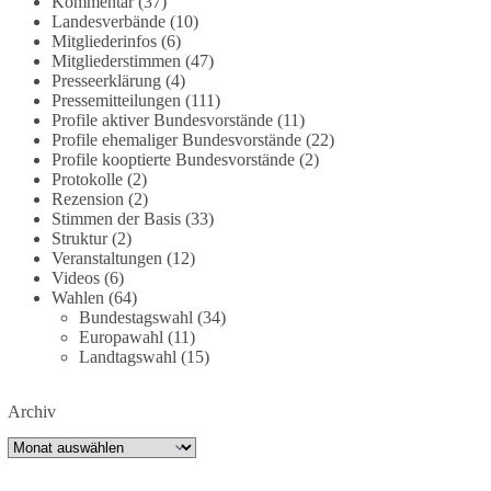
Kommentar
(37)
partei.de/2026/07/grundrechte-der-natur-ein-
Landesverbände
(10)
Mitgliederinfos
(6)
angriff-auf-das-grundgesetz/
Mitgliederstimmen
(47)
Presseerklärung
(4)
🟩🟩🟦🟦🟥🟥🟧🟧
Pressemitteilungen
(111)
Profile aktiver Bundesvorstände
(11)
Es ging weniger um fertige Antworten als um eine
Profile ehemaliger Bundesvorstände
(22)
Debatte darüber, wie Freiheit, Verantwortung,
Profile kooptierte Bundesvorstände
(2)
Protokolle
(2)
Naturschutz und Grundrechte in einer
Rezension
(2)
demokratischen Gesellschaft künftig miteinander
Stimmen der Basis
(33)
in Einklang gebracht werden können.
Struktur
(2)
Veranstaltungen
(12)
#dieBasis
#natur
#grundrechte
#grundgesetz
Videos
(6)
#demokratie
Wahlen
(64)
Bundestagswahl
(34)
Europawahl
(11)
Landtagswahl
(15)
38
7
8
Auf Facebook ansehen
Archiv
DieBasis
Archiv
2 Tage(n) zuvor