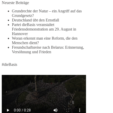
Jetzt dieBasis Sachsen-Anhalt unterstützen!
Neueste Beiträge
Grundrechte der Natur – ein Angriff auf das
Die Landtagswahl 2026 in Sachsen-Anhalt findet
Grundgesetz?
am 6. September statt. Die Inhalte stehen – jetzt
Deutschland übt den Ernstfall
müssen sie gesehen, geteilt und diskutiert werden.
Partei dieBasis veranstaltet
Friedensdemonstration am 29. August in
Folge unseren Kanälen:
Hannover
Facebook:
Woran erkennt man eine Reform, die den
Menschen dient?
https://www.facebook.com/groups/diebasissachse
Freundschaftsreise nach Belarus: Erinnerung,
nanhalt/
Versöhnung und Frieden
Instragram:
https://www.instagram.com/die_basis_sachsen_an
halt/
#dieBasis
Tiktok:
https://www.tiktok.com/@diebasis_sachsenanhalt
X:
https://x.com/DieBasisLSA
Youtube:
https://www.youtube.com/dieBasisSachsenAnhalt
🟩🟩🟦🟦🟥🟥🟧🟧
Like, teile und kommentiere unsere Beiträge,