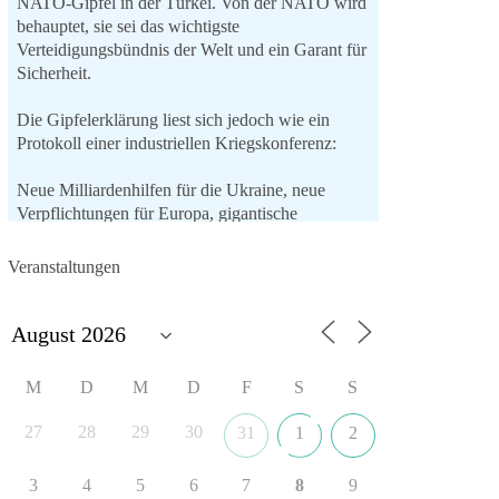
NATO-Gipfel in der Türkei. Von der NATO wird
behauptet, sie sei das wichtigste
Verteidigungsbündnis der Welt und ein Garant für
Sicherheit.
Die Gipfelerklärung liest sich jedoch wie ein
Protokoll einer industriellen Kriegskonferenz:
Neue Milliardenhilfen für die Ukraine, neue
Verpflichtungen für Europa, gigantische
Rüstungsdeals, Ausbau der
Verteidigungsindustrie, Modernisierung der
Veranstaltungen
Streitkräfte, ein klares Bekenntnis zur
militärischen Abschreckung und dazu die
Forderung, der Iran dürfe keine Kernwaffe
besitzen.
M
D
M
D
F
S
S
Und wo war der Austausch über eine
friedensorientierte Politik?
27
28
29
30
31
1
2
🟩🟩🟦🟦🟥🟥🟧🟧
3
4
5
6
7
8
9