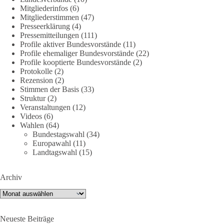
DieBasis
Mitgliederinfos
(6)
2 Tage(n) zuvor
Mitgliederstimmen
(47)
Presseerklärung
(4)
🕊 Wir wollen den Krieg mit Russland nicht!
Pressemitteilungen
(111)
Profile aktiver Bundesvorstände
(11)
Profile ehemaliger Bundesvorstände
(22)
Am 20. Juni 2026 fand in Berlin am Brandenburger Tor die
Profile kooptierte Bundesvorstände
(2)
Demonstration mit dem Motto „Russland ist nicht unser
Protokolle
(2)
Feind“ statt.
Rezension
(2)
Stimmen der Basis
(33)
Hier ein Auszug aus der Rede von der
Struktur
(2)
Veranstaltungen
(12)
Bundestagsabgeordneten Sevim Dağdelen (BSW).
Videos
(6)
Wahlen
(64)
„Wir müssen Nein sagen zu diesem stinkenden
Bundestagswahl
(34)
Revanchismus!“
Europawahl
(11)
Landtagswahl
(15)
👉 Hier geht es zum vollständigen Video:
https://www.youtube.com/live/a9hOswSNg4I?
Archiv
si=2b_C6GgNY9EB-rXw
Archiv
🟩🟩🟦🟦🟥🟥🟧🟧
Neueste Beiträge
❤️ Wir freuen uns über deine Unterstützung: