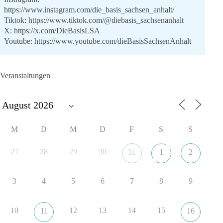
https://www.instagram.com/die_basis_sachsen_anhalt/
Tiktok:
https://www.tiktok.com/@diebasis_sachsenanhalt
X:
https://x.com/DieBasisLSA
Youtube:
https://www.youtube.com/dieBasisSachsenAnhalt
🟩🟩🟦🟦🟥🟥🟧🟧
Veranstaltungen
Like, teile und kommentiere unsere Beiträge, damit noch mehr
Menschen mitbekommen, wofür wir stehen und warum es sich
lohnt, dieBasis zu wählen.
Mehr Infos:
https://diebasis-st.de/wahlprogramm/
M
D
M
D
F
S
S
#dieBasis
#Landtagswahl
#SachsenAnhalt
#DeineStimmezählt
#jetztunterstützen
27
28
29
30
31
1
2
3
4
5
6
7
8
9
22
3
5
Auf Facebook ansehen
DieBasis
10
12
13
14
15
11
16
1 Tag zuvor