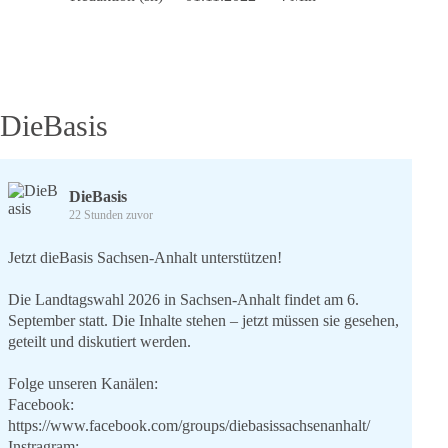
sucht
Reiter
für
Ritt
in
die
DieBasis
freiheitliche
Demokratie:
der
Medien-
DieBasis
Mahn-
22 Stunden zuvor
Marathon
Jetzt dieBasis Sachsen-Anhalt unterstützen!
Die Landtagswahl 2026 in Sachsen-Anhalt findet am 6.
September statt. Die Inhalte stehen – jetzt müssen sie gesehen,
geteilt und diskutiert werden.
Folge unseren Kanälen:
Facebook:
https://www.facebook.com/groups/diebasissachsenanhalt/
Instragram: