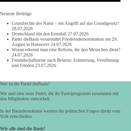
dieBasis Sachsen-Anhalt steht für Kooperation in Sachfragen.
Jeder Antrag soll danach bewertet werden, ob er dem Land
und den Menschen wirklich nützt.
Neueste Beiträge
Zustimmung, wenn ein Vorschlag sinnvoll ist. Ablehnung,
Grundrechte der Natur – ein Angriff auf das Grundgesetz?
wenn er Sachsen-Anhalt nicht weiterbringt.
28.07.2026
Deutschland übt den Ernstfall
27.07.2026
💬 Was ist dir wichtiger: der Absender eines Antrags oder das
Partei dieBasis veranstaltet Friedensdemonstration am 29.
Ergebnis für Sachsen-Anhalt?
August in Hannover
24.07.2026
Woran erkennt man eine Reform, die den Menschen dient?
24.07.2026
#dieBasis
#sachsenanhalt
#ltw2026
#landtagswahl
Freundschaftsreise nach Belarus: Erinnerung, Versöhnung
und Frieden
23.07.2026
👉 Folgen:
https://www.facebook.com/groups/diebasissachsenanhalt/
Wer ist die Partei dieBasis?
Wir sind eine neue Partei, die ihr Parteiprogramm zusammen mit
24
6
2
Auf Facebook ansehen
den Mitgliedern entwickelt.
DieBasis
In der Basisdemokratie werden die politischen Fragen direkt vom
2 Tage(n) zuvor
Volk entschieden.
⚡ Vorsorge ist richtig. Aber Vorsorge ersetzt keine verlässliche
Wir alle sind die Basis!