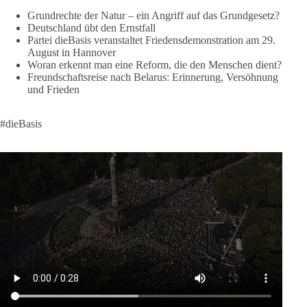
https://diebasis.de/spenden/
Grundrechte der Natur – ein Angriff auf das Grundgesetz?
Deutschland übt den Ernstfall
Partei dieBasis veranstaltet Friedensdemonstration am 29.
#dieBasis
#frieden
#russandistnichtunserFeind
#friedenspartei
August in Hannover
Woran erkennt man eine Reform, die den Menschen dient?
Freundschaftsreise nach Belarus: Erinnerung, Versöhnung
und Frieden
377
168
37
Auf Facebook ansehen
DieBasis
#dieBasis
2 Tage(n) zuvor
Wusstest du, dass ein guter Antrag nicht besser oder schlechter
wird, nur weil er von einer bestimmten Partei kommt?
Sachsen-Anhalt braucht Lösungen für Schule, Pflege,
Wirtschaft, Infrastruktur und die Kommunen. Diese Probleme
werden nicht kleiner, wenn im Landtag zuerst auf Parteifarbe
und erst danach auf den Inhalt geschaut wird.
🟩🟩🟦🟦🟥🟥🟧🟧