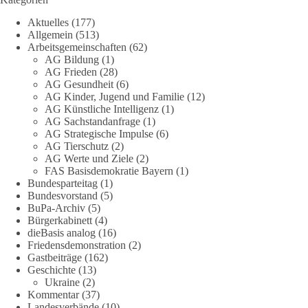
Aktuelles
(177)
Eine demokratische Gesellschaft lebt nicht davon, unbequeme
Allgemein
(513)
Fragen zu vermeiden. Sie lebt davon, Fragen offen zu stellen
Arbeitsgemeinschaften
(62)
und transparent zu beantworten.
AG Bildung
(1)
AG Frieden
(28)
AG Gesundheit
(6)
dieBasis fordert deshalb weiterhin eine unabhängige,
AG Kinder, Jugend und Familie
(12)
vollständige und transparente Aufarbeitung der Corona-Politik.
AG Künstliche Intelligenz
(1)
Ohne Denkverbote, ohne Vorverurteilungen und ohne Tabus.
AG Sachstandanfrage
(1)
AG Strategische Impulse
(6)
Quellen:
https://apnews.com/article/fauci-diaries-covid-origins-
AG Tierschutz
(2)
rand-paul-6b25da9f75a0becbaf2886ab22643e67
und
AG Werte und Ziele
(2)
FAS Basisdemokratie Bayern
(1)
https://www.tichyseinblick.de/kolumnen/aus-aller-welt/usa-
Bundesparteitag
(1)
tagebuch-fauci-corona-impfung/
Bundesvorstand
(5)
BuPa-Archiv
(5)
#dieBasis
#Corona
#Aufarbeitung
#Transparenz
#Demokratie
Bürgerkabinett
(4)
#Vertrauen
dieBasis analog
(16)
Friedensdemonstration
(2)
Gastbeiträge
(162)
Geschichte
(13)
239
36
60
Ukraine
(2)
Auf Facebook ansehen
Kommentar
(37)
Landesverbände
(10)