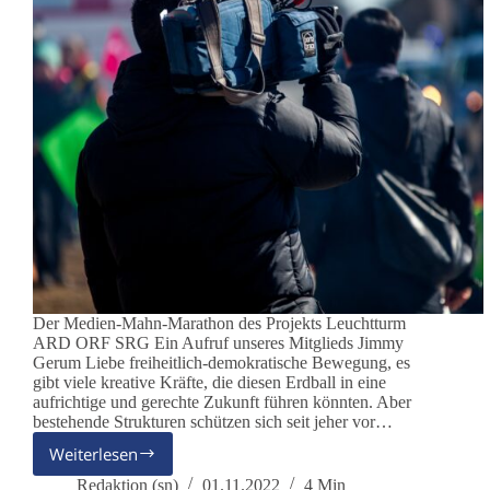
Der Medien-Mahn-Marathon des Projekts Leuchtturm
ARD ORF SRG Ein Aufruf unseres Mitglieds Jimmy
Gerum Liebe freiheitlich-demokratische Bewegung, es
gibt viele kreative Kräfte, die diesen Erdball in eine
aufrichtige und gerechte Zukunft führen könnten. Aber
bestehende Strukturen schützen sich seit jeher vor…
Weiterlesen
Gesatteltes
Pferd
Redaktion (sn)
01.11.2022
4 Min