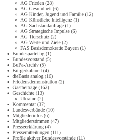
AG Frieden
(28)
AG Gesundheit
(6)
Jetzt abstimmen: Welche Rolle soll Deutschland in Sachen
AG Kinder, Jugend und Familie
(12)
Verteidung übernehmen❓
AG Künstliche Intelligenz
(1)
AG Sachstandanfrage
(1)
AG Strategische Impulse
(6)
Das Bundesministerium der Verteidigung schreibt im
AG Tierschutz
(2)
Strategiepapier, dass die Bundeswehr zum Schutz des Landes
AG Werte und Ziele
(2)
und der Verbündeten abschreckungs- und verteidigungsfähig
FAS Basisdemokratie Bayern
(1)
sein muss. Die strategische Ausrichtung sieht vor, dass
Bundesparteitag
(1)
Deutschland in der NATO eine Führungsrolle übernimmt, zur
Bundesvorstand
(5)
stärksten konventionellen Armee Europas werden soll und
BuPa-Archiv
(5)
Bürgerkabinett
(4)
über die Verteidigungsbereitschaft hinaus aufrüstet.
dieBasis analog
(16)
Friedensdemonstration
(2)
Wie siehst du das? Mach jetzt bei unserer Umfrage mit und sag
Gastbeiträge
(162)
uns deine Meinung:
Geschichte
(13)
Ukraine
(2)
point_right
https://diebasis-he.de/umfrage-des-monats-august-
Kommentar
(37)
Landesverbände
(10)
2026/
point_left
Mitgliederinfos
(6)
Mitgliederstimmen
(47)
🟩🟩🟦🟦🟥🟥🟧🟧
Presseerklärung
(4)
Pressemitteilungen
(111)
Quelle:
#section
-6092974" target="_blank"
Profile aktiver Bundesvorstände
(11)