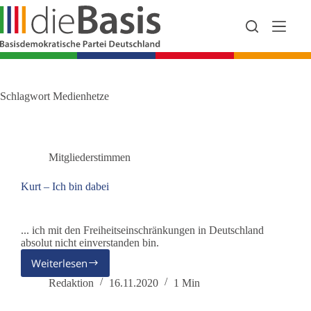
Zum
Inhalt
springen
Schlagwort
Medienhetze
Mitgliederstimmen
Kurt – Ich bin dabei
... ich mit den Freiheitseinschränkungen in Deutschland
absolut nicht einverstanden bin.
Weiterlesen
Kurt
–
Redaktion
16.11.2020
1 Min
Ich
bin