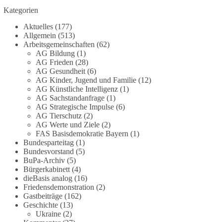
Die Corona-Zeit ist noch lange nicht
Kategorien
aufgearbeitet.
Aktuelles
(177)
Auch in Deutschland warten viele Menschen bis
Allgemein
(513)
heute auf Antworten:
Arbeitsgemeinschaften
(62)
AG Bildung
(1)
AG Frieden
(28)
❓ Wie wurden politische Entscheidungen
AG Gesundheit
(6)
getroffen?
AG Kinder, Jugend und Familie
(12)
❓ Welche Maßnahmen waren notwendig und
AG Künstliche Intelligenz
(1)
welche nicht?
AG Sachstandanfrage
(1)
❓Und wer übernimmt die Verantwortung für die
AG Strategische Impulse
(6)
AG Tierschutz
(2)
massiven Folgen für Kinder, Familien,
AG Werte und Ziele
(2)
Unternehmen und das Vertrauen in unseren
FAS Basisdemokratie Bayern
(1)
Rechtsstaat?
Bundesparteitag
(1)
Bundesvorstand
(5)
🟩🟩🟦🟦🟥🟥🟧🟧
BuPa-Archiv
(5)
Bürgerkabinett
(4)
dieBasis analog
(16)
Eine demokratische Gesellschaft lebt nicht davon,
Friedensdemonstration
(2)
unbequeme Fragen zu vermeiden. Sie lebt davon,
Gastbeiträge
(162)
Fragen offen zu stellen und transparent zu
Geschichte
(13)
beantworten.
Ukraine
(2)