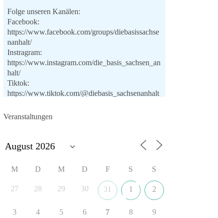
Folge unseren Kanälen:
Facebook:
https://www.facebook.com/groups/diebasissachse
nanhalt/
Instragram:
https://www.instagram.com/die_basis_sachsen_an
halt/
Tiktok:
https://www.tiktok.com/@diebasis_sachsenanhalt
X:
https://x.com/DieBasisLSA
Youtube:
Veranstaltungen
https://www.youtube.com/dieBasisSachsenAnhalt
🟩🟩🟦🟦🟥🟥🟧🟧
Like, teile und kommentiere unsere Beiträge,
M
D
M
D
F
S
S
damit noch mehr Menschen mitbekommen, wofür
wir stehen und warum es sich lohnt, dieBasis zu
27
28
29
30
31
1
2
wählen.
Mehr Infos:
https://diebasis-st.de/wahlprogramm/
3
4
5
6
7
8
9