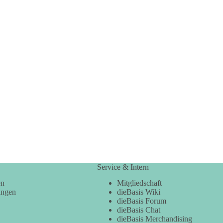
Service & Intern
en
Mitgliedschaft
ungen
dieBasis Wiki
dieBasis Forum
dieBasis Chat
dieBasis Merchandising