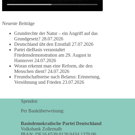
#dieBasis
#frieden
#russandistnichtunserFeind
#friedenspartei
Neueste Beiträge
Grundrechte der Natur – ein Angriff auf das
Grundgesetz?
28.07.2026
377
168
37
Auf Facebook ansehen
Deutschland übt den Ernstfall
27.07.2026
Partei dieBasis veranstaltet
DieBasis
Friedensdemonstration am 29. August in
2 Tage(n) zuvor
Hannover
24.07.2026
Woran erkennt man eine Reform, die den
Wusstest du, dass ein guter Antrag nicht besser
Menschen dient?
24.07.2026
Freundschaftsreise nach Belarus: Erinnerung,
oder schlechter wird, nur weil er von einer
Versöhnung und Frieden
23.07.2026
bestimmten Partei kommt?
Sachsen-Anhalt braucht Lösungen für Schule,
Spenden
Pflege, Wirtschaft, Infrastruktur und die
Kommunen. Diese Probleme werden nicht
Per Banküberweisung:
kleiner, wenn im Landtag zuerst auf Parteifarbe
und erst danach auf den Inhalt geschaut wird.
Basisdemokratische Partei Deutschland
Volksbank Zollernalb
IBAN: DE16 6539 0120 0434 1370 06
🟩🟩🟦🟦🟥🟥🟧🟧