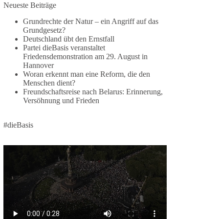
Neueste Beiträge
🕊 Wir wollen den Krieg mit Russland nicht!
Grundrechte der Natur – ein Angriff auf das
Grundgesetz?
Am 20. Juni 2026 fand in Berlin am
Deutschland übt den Ernstfall
Brandenburger Tor die Demonstration mit dem
Partei dieBasis veranstaltet
Motto „Russland ist nicht unser Feind“ statt.
Friedensdemonstration am 29. August in
Hannover
Hier ein Auszug aus der Rede von der
Woran erkennt man eine Reform, die den
Menschen dient?
Bundestagsabgeordneten Sevim Dağdelen
Freundschaftsreise nach Belarus: Erinnerung,
(BSW).
Versöhnung und Frieden
„Wir müssen Nein sagen zu diesem stinkenden
Revanchismus!“
#dieBasis
👉 Hier geht es zum vollständigen Video:
https://www.youtube.com/live/a9hOswSNg4I?
si=2b_C6GgNY9EB-rXw
🟩🟩🟦🟦🟥🟥🟧🟧
❤️ Wir freuen uns über deine Unterstützung:
https://diebasis.de/spenden/