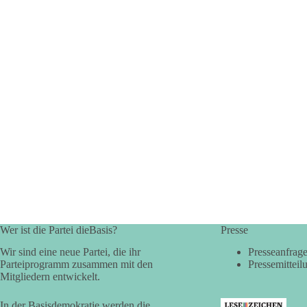
Wer ist die Partei dieBasis?
Presse
Wir sind eine neue Partei, die ihr
Presseanfrag
Parteiprogramm zusammen mit den
Pressemitteil
Mitgliedern entwickelt.
In der Basisdemokratie werden die