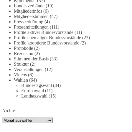
Kommentar
(37)
dieBasis fordert deshalb weiterhin eine
Landesverbände
(10)
Mitgliederinfos
(6)
unabhängige, vollständige und transparente
Mitgliederstimmen
(47)
Aufarbeitung der Corona-Politik. Ohne
Presseerklärung
(4)
Denkverbote, ohne Vorverurteilungen und ohne
Pressemitteilungen
(111)
Tabus.
Profile aktiver Bundesvorstände
(11)
Profile ehemaliger Bundesvorstände
(22)
Quellen:
https://apnews.com/article/fauci-diaries-
Profile kooptierte Bundesvorstände
(2)
Protokolle
(2)
covid-origins-rand-paul-
Rezension
(2)
6b25da9f75a0becbaf2886ab22643e67
und
Stimmen der Basis
(33)
https://www.tichyseinblick.de/kolumnen/aus-aller-
Struktur
(2)
welt/usa-tagebuch-fauci-corona-impfung/
Veranstaltungen
(12)
Videos
(6)
#dieBasis
#Corona
#Aufarbeitung
#Transparenz
Wahlen
(64)
Bundestagswahl
(34)
#Demokratie
#Vertrauen
Europawahl
(11)
Landtagswahl
(15)
239
36
60
Auf Facebook ansehen
Archiv
Archiv
DieBasis
2 Tage(n) zuvor