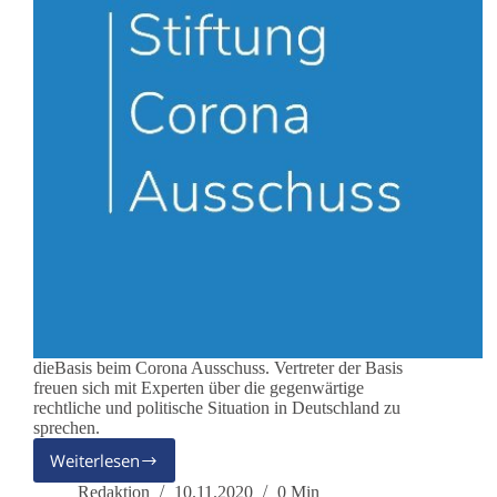
dieBasis beim Corona Ausschuss. Vertreter der Basis
freuen sich mit Experten über die gegenwärtige
rechtliche und politische Situation in Deutschland zu
sprechen.
Weiterlesen
DieBasis
analog
Redaktion
10.11.2020
0 Min