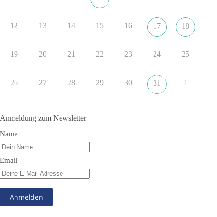
DieBasis
12
13
14
15
16
17
18
17 Stunden zuvor
🔎 Über 100-mal keine Antwort.
19
20
21
22
23
24
25
Anthony Fauci, Immunologe und Berater des ehemaligen US-
Präsidenten, hat bei einer Anhörung des US-Senats auf mehr
26
27
28
29
30
1
31
als 100 Fragen die Aussage verweigert. Die juristische
Bewertung werden Gerichte und Ermittlungen klären – auch
auf Basis seines Tagebuches. Doch unabhängig davon zeigt
Anmeldung zum Newsletter
der Vorgang eines deutlich:
Name
Die Corona-Zeit ist noch lange nicht aufgearbeitet.
Email
Auch in Deutschland warten viele Menschen bis heute auf
Antworten:
❓ Wie wurden politische Entscheidungen getroffen?
❓ Welche Maßnahmen waren notwendig und welche nicht?
❓Und wer übernimmt die Verantwortung für die massiven