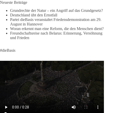
Neueste Beiträge
🟩🟩🟦🟦🟥🟥🟧🟧
Grundrechte der Natur – ein Angriff auf das Grundgesetz?
Deutschland übt den Ernstfall
❤️ Wir freuen uns über deine Unterstützung:
Partei dieBasis veranstaltet Friedensdemonstration am 29.
August in Hannover
https://diebasis.de/spenden/
Woran erkennt man eine Reform, die den Menschen dient?
Freundschaftsreise nach Belarus: Erinnerung, Versöhnung
#dieBasis
#frieden
#russandistnichtunserFeind
#friedenspartei
und Frieden
#dieBasis
377
168
37
Auf Facebook ansehen
DieBasis
2 Tage(n) zuvor
Wusstest du, dass ein guter Antrag nicht besser oder schlechter
wird, nur weil er von einer bestimmten Partei kommt?
Sachsen-Anhalt braucht Lösungen für Schule, Pflege,
Wirtschaft, Infrastruktur und die Kommunen. Diese Probleme
werden nicht kleiner, wenn im Landtag zuerst auf Parteifarbe
und erst danach auf den Inhalt geschaut wird.