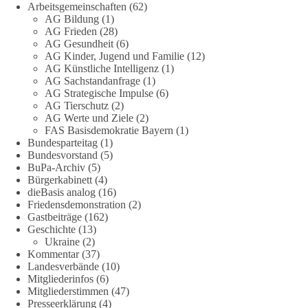
Arbeitsgemeinschaften
(62)
„Grundrechte der Natur“ weit über klassischen Naturschutz
AG Bildung
(1)
hinausreichen und grundlegende Fragen zum Menschenbild,
AG Frieden
(28)
zum Rechtsstaat und zur Demokratie aufwerfen. [...]
AG Gesundheit
(6)
AG Kinder, Jugend und Familie
(12)
AG Künstliche Intelligenz
(1)
👉 Hier weiterlesen:
https://diebasis-
AG Sachstandanfrage
(1)
partei.de/2026/07/grundrechte-der-natur-ein-angriff-auf-das-
AG Strategische Impulse
(6)
grundgesetz/
AG Tierschutz
(2)
AG Werte und Ziele
(2)
🟩🟩🟦🟦🟥🟥🟧🟧
FAS Basisdemokratie Bayern
(1)
Bundesparteitag
(1)
Bundesvorstand
(5)
Es ging weniger um fertige Antworten als um eine Debatte
BuPa-Archiv
(5)
darüber, wie Freiheit, Verantwortung, Naturschutz und
Bürgerkabinett
(4)
Grundrechte in einer demokratischen Gesellschaft künftig
dieBasis analog
(16)
miteinander in Einklang gebracht werden können.
Friedensdemonstration
(2)
Gastbeiträge
(162)
Geschichte
(13)
#dieBasis
#natur
#grundrechte
#grundgesetz
#demokratie
Ukraine
(2)
Kommentar
(37)
Landesverbände
(10)
Mitgliederinfos
(6)
38
7
8
Auf Facebook ansehen
Mitgliederstimmen
(47)
Presseerklärung
(4)