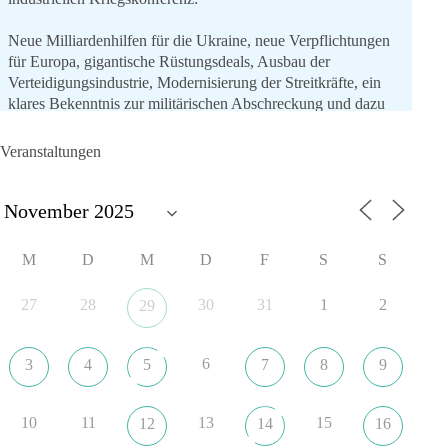
Neue Milliardenhilfen für die Ukraine, neue Verpflichtungen
für Europa, gigantische Rüstungsdeals, Ausbau der
Verteidigungsindustrie, Modernisierung der Streitkräfte, ein
klares Bekenntnis zur militärischen Abschreckung und dazu
die Forderung, der Iran dürfe keine Kernwaffe besitzen.
Veranstaltungen
Und wo war der Austausch über eine friedensorientierte
Politik?
🟩🟩🟦🟦🟥🟥🟧🟧
M
D
M
D
F
S
S
dieBasis fordert als einzige Partei in Deutschland den Austritt
aus der NATO. Ein Gipfel, der mehr nach Rüstungsdeal als
27
28
30
31
1
2
29
nach Friedenspolitik klingt, wird niemals Sicherheit schaffen,
ob nun in Deutschland oder weltweit.
6
3
4
5
7
8
9
Quelle:
https://www.tagesschau.de/ausland/asien/nato-
erklaerung-ankara-100.html
10
11
13
15
12
14
16
#dieBasis
#NATO
#Gipfeltreffen
#Frieden
#Sicherheit