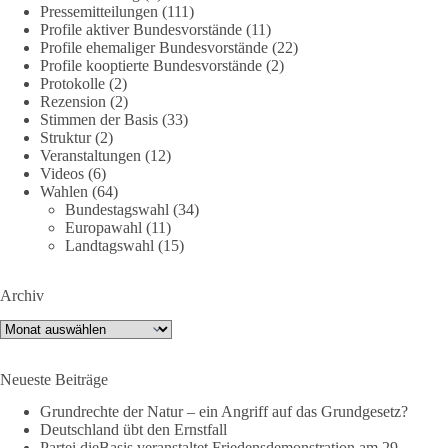
DieBasis
Pressemitteilungen
(111)
1 Tag zuvor
Profile aktiver Bundesvorstände
(11)
Profile ehemaliger Bundesvorstände
(22)
Profile kooptierte Bundesvorstände
(2)
Jetzt dieBasis Sachsen-Anhalt unterstützen!
Protokolle
(2)
Rezension
(2)
Die Landtagswahl 2026 in Sachsen-Anhalt findet am 6.
Stimmen der Basis
(33)
September statt. Die Inhalte stehen – jetzt müssen sie gesehen,
Struktur
(2)
geteilt und diskutiert werden.
Veranstaltungen
(12)
Videos
(6)
Wahlen
(64)
Folge unseren Kanälen:
Bundestagswahl
(34)
Facebook:
Europawahl
(11)
https://www.facebook.com/groups/diebasissachsenanhalt/
Landtagswahl
(15)
Instragram:
https://www.instagram.com/die_basis_sachsen_anhalt/
Archiv
Tiktok:
https://www.tiktok.com/@diebasis_sachsenanhalt
X:
https://x.com/DieBasisLSA
Archiv
Youtube:
https://www.youtube.com/dieBasisSachsenAnhalt
Neueste Beiträge
🟩🟩🟦🟦🟥🟥🟧🟧
Grundrechte der Natur – ein Angriff auf das Grundgesetz?
Like, teile und kommentiere unsere Beiträge, damit noch mehr
Deutschland übt den Ernstfall
Menschen mitbekommen, wofür wir stehen und warum es sich
Partei dieBasis veranstaltet Friedensdemonstration am 29.