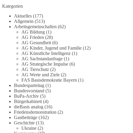
Kategorien
#dieBasis
#Meme
#Plandemie
#Corona
#Impfung
Aktuelles
(177)
Allgemein
(513)
Arbeitsgemeinschaften
(62)
AG Bildung
(1)
348
28
53
Auf Facebook ansehen
AG Frieden
(28)
AG Gesundheit
(6)
DieBasis
AG Kinder, Jugend und Familie
(12)
AG Künstliche Intelligenz
(1)
24 Stunden zuvor
AG Sachstandanfrage
(1)
AG Strategische Impulse
(6)
Stimmen der dieBasis – heute mit dem
AG Tierschutz
(2)
„Demokratie-Bestatter“
AG Werte und Ziele
(2)
FAS Basisdemokratie Bayern
(1)
Die Energiewende ist bisher kein Erfolg, sondern
Bundesparteitag
(1)
Bundesvorstand
(5)
ein teures, ineffizientes Unterfangen. Dies belegt
BuPa-Archiv
(5)
eine Auswertung der NZZ, wonach die
Bürgerkabinett
(4)
Energiewende den Strom nicht billiger, sondern
dieBasis analog
(16)
teurer gemacht hat.
Friedensdemonstration
(2)
Gastbeiträge
(162)
Quelle:
https://www.nzz.ch/der-andere-
Geschichte
(13)
Ukraine
(2)
blick/fehlschlag-energiewende-warum-