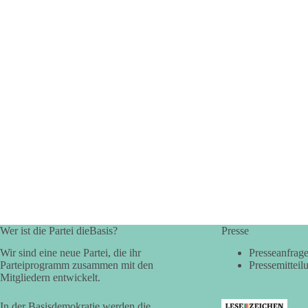
Wer ist die Partei dieBasis?
Presse
Wir sind eine neue Partei, die ihr
Presseanfrag
Parteiprogramm zusammen mit den
Pressemitteil
Mitgliedern entwickelt.
In der Basisdemokratie werden die