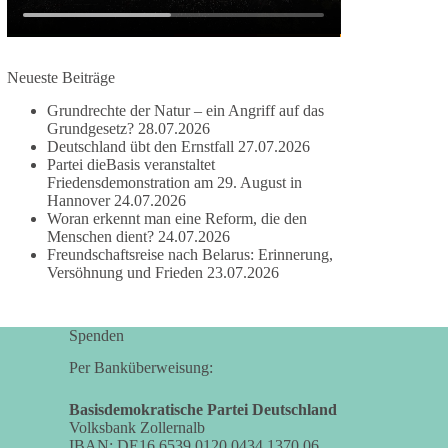
besitzen.
Und wo war der Austausch über eine
Neueste Beiträge
friedensorientierte Politik?
Grundrechte der Natur – ein Angriff auf das
🟩🟩🟦🟦🟥🟥🟧🟧
Grundgesetz?
28.07.2026
Deutschland übt den Ernstfall
27.07.2026
Partei dieBasis veranstaltet
dieBasis fordert als einzige Partei in Deutschland
Friedensdemonstration am 29. August in
den Austritt aus der NATO. Ein Gipfel, der mehr
Hannover
24.07.2026
nach Rüstungsdeal als nach Friedenspolitik klingt,
Woran erkennt man eine Reform, die den
wird niemals Sicherheit schaffen, ob nun in
Menschen dient?
24.07.2026
Deutschland oder weltweit.
Freundschaftsreise nach Belarus: Erinnerung,
Versöhnung und Frieden
23.07.2026
Quelle:
https://www.tagesschau.de/ausland/asien/nato-
Spenden
erklaerung-ankara-100.html
Per Banküberweisung:
#dieBasis
#NATO
#Gipfeltreffen
#Frieden
#Sicherheit
Basisdemokratische Partei Deutschland
Volksbank Zollernalb
IBAN: DE16 6539 0120 0434 1370 06