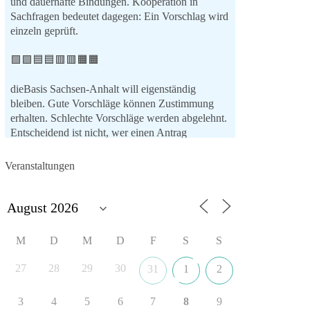
und dauerhafte Bindungen. Kooperation in
Sachfragen bedeutet dagegen: Ein Vorschlag wird
einzeln geprüft.
🟩🟩🟦🟦🟥🟥🟧🟧
dieBasis Sachsen-Anhalt will eigenständig
bleiben. Gute Vorschläge können Zustimmung
erhalten. Schlechte Vorschläge werden abgelehnt.
Entscheidend ist nicht, wer einen Antrag
einbringt, sondern ob er Sachsen-Anhalt konkret
weiterbringt.
Veranstaltungen
Keine automatische Zustimmung. Keine
automatische Ablehnung. Keine politische
Verschmelzung.
💬 Was ist dir wichtiger: feste Lager oder
M
D
M
D
F
S
S
unabhängige Entscheidungen? 👇
27
28
29
30
31
1
2
#dieBasis
#SachsenAnhalt
#Landtagswahl2026
#Kooperation
#Sachpolitik
3
4
5
6
7
8
9