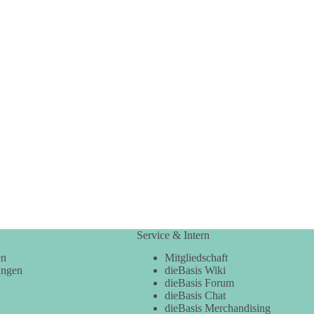
Service & Intern
en
Mitgliedschaft
ungen
dieBasis Wiki
dieBasis Forum
dieBasis Chat
dieBasis Merchandising