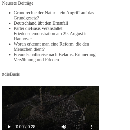
1 Tag zuvor
Neueste Beiträge
Grundrechte der Natur – ein Angriff auf das
⚡️ NATO-Gipfel in Ankara: Kriegskonferenz statt
Grundgesetz?
Friedensgipfel!?
Deutschland übt den Ernstfall
Partei dieBasis veranstaltet
Anfang Juli 2026 trafen sich 32 Bündnisstaaten
Friedensdemonstration am 29. August in
sowie deren Staats- und Regierungschefs zum
Hannover
Woran erkennt man eine Reform, die den
NATO-Gipfel in der Türkei. Von der NATO wird
Menschen dient?
behauptet, sie sei das wichtigste
Freundschaftsreise nach Belarus: Erinnerung,
Verteidigungsbündnis der Welt und ein Garant für
Versöhnung und Frieden
Sicherheit.
#dieBasis
Die Gipfelerklärung liest sich jedoch wie ein
Protokoll einer industriellen Kriegskonferenz:
Neue Milliardenhilfen für die Ukraine, neue
Verpflichtungen für Europa, gigantische
Rüstungsdeals, Ausbau der
Verteidigungsindustrie, Modernisierung der
Streitkräfte, ein klares Bekenntnis zur
militärischen Abschreckung und dazu die
Forderung, der Iran dürfe keine Kernwaffe