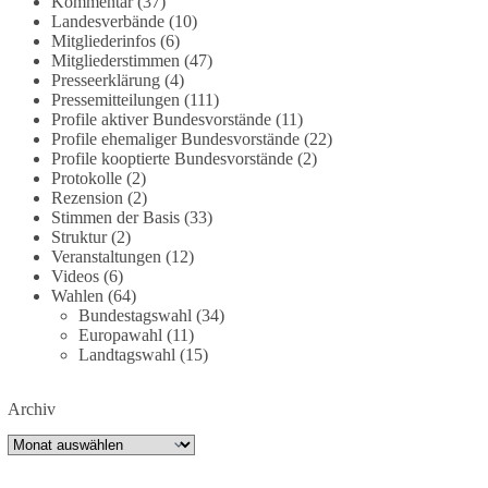
Kommentar
(37)
deutschland-trotz-rekordausbau-von-wind-und-
Landesverbände
(10)
sonnenkraft-weniger-strom-erzeugt-ld.10006607
Mitgliederinfos
(6)
Mitgliederstimmen
(47)
🟩🟩🟦🟦🟥🟥🟧🟧
Presseerklärung
(4)
Pressemitteilungen
(111)
Profile aktiver Bundesvorstände
(11)
„Wir brauchen dringend wettbewerbsfähige
Profile ehemaliger Bundesvorstände
(22)
Energiepreise und eine ideologiefreie
Profile kooptierte Bundesvorstände
(2)
Diskussion“, meint der Demokratie-Bestatter.
Protokolle
(2)
Rezension
(2)
Wie siehst du das?
Stimmen der Basis
(33)
Struktur
(2)
Veranstaltungen
(12)
🤝 Jetzt Politik für die Menschen mitgestalten:
Videos
(6)
https://diebasis.de/mitgliedschaft/
Wahlen
(64)
Bundestagswahl
(34)
#dieBasis
#energiewende
#strompreise
Europawahl
(11)
#wettbewerb
Landtagswahl
(15)
Archiv
40
7
Auf Facebook ansehen
Archiv
DieBasis