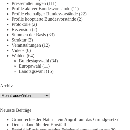
https://diebasis.de/mitgliedschaft/
Pressemitteilungen
(111)
Profile aktiver Bundesvorstände
(11)
#dieBasis
#energiewende
#strompreise
#wettbewerb
Profile ehemaliger Bundesvorstände
(22)
Profile kooptierte Bundesvorstände
(2)
Protokolle
(2)
Rezension
(2)
40
7
Auf Facebook ansehen
Stimmen der Basis
(33)
Struktur
(2)
Veranstaltungen
(12)
DieBasis
Videos
(6)
2 Tage(n) zuvor
Wahlen
(64)
Bundestagswahl
(34)
⚡️ NATO-Gipfel in Ankara: Kriegskonferenz statt
Europawahl
(11)
Friedensgipfel!?
Landtagswahl
(15)
Anfang Juli 2026 trafen sich 32 Bündnisstaaten sowie deren
Archiv
Staats- und Regierungschefs zum NATO-Gipfel in der Türkei.
Von der NATO wird behauptet, sie sei das wichtigste
Archiv
Verteidigungsbündnis der Welt und ein Garant für Sicherheit.
Neueste Beiträge
Die Gipfelerklärung liest sich jedoch wie ein Protokoll einer
industriellen Kriegskonferenz:
Grundrechte der Natur – ein Angriff auf das Grundgesetz?
Deutschland übt den Ernstfall
Partei dieBasis veranstaltet Friedensdemonstration am 29.