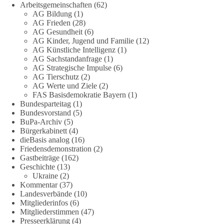
Arbeitsgemeinschaften
(62)
AG Bildung
(1)
Stimmen der dieBasis – heute mit dem „Demokratie-Bestatter“
AG Frieden
(28)
AG Gesundheit
(6)
Die Energiewende ist bisher kein Erfolg, sondern ein teures,
AG Kinder, Jugend und Familie
(12)
ineffizientes Unterfangen. Dies belegt eine Auswertung der
AG Künstliche Intelligenz
(1)
NZZ, wonach die Energiewende den Strom nicht billiger,
AG Sachstandanfrage
(1)
sondern teurer gemacht hat.
AG Strategische Impulse
(6)
AG Tierschutz
(2)
AG Werte und Ziele
(2)
Quelle:
https://www.nzz.ch/der-andere-blick/fehlschlag-
FAS Basisdemokratie Bayern
(1)
energiewende-warum-deutschland-trotz-rekordausbau-von-
Bundesparteitag
(1)
wind-und-sonnenkraft-weniger-strom-erzeugt-ld.10006607
Bundesvorstand
(5)
BuPa-Archiv
(5)
🟩🟩🟦🟦🟥🟥🟧🟧
Bürgerkabinett
(4)
dieBasis analog
(16)
Friedensdemonstration
(2)
„Wir brauchen dringend wettbewerbsfähige Energiepreise und
Gastbeiträge
(162)
eine ideologiefreie Diskussion“, meint der Demokratie-
Geschichte
(13)
Bestatter.
Ukraine
(2)
Kommentar
(37)
Wie siehst du das?
Landesverbände
(10)
Mitgliederinfos
(6)
Mitgliederstimmen
(47)
🤝 Jetzt Politik für die Menschen mitgestalten:
Presseerklärung
(4)