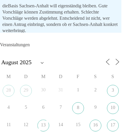
dieBasis Sachsen-Anhalt will eigenständig bleiben. Gute
Vorschläge können Zustimmung erhalten. Schlechte
Vorschläge werden abgelehnt. Entscheidend ist nicht, wer
einen Antrag einbringt, sondern ob er Sachsen-Anhalt konkret
weiterbringt.
Keine automatische Zustimmung. Keine automatische
Ablehnung. Keine politische Verschmelzung.
Veranstaltungen
💬 Was ist dir wichtiger: feste Lager oder unabhängige
Entscheidungen? 👇
#dieBasis
#SachsenAnhalt
#Landtagswahl2026
#Kooperation
M
D
M
D
F
S
S
#Sachpolitik
30
31
1
2
28
29
3
6
2
Auf Facebook ansehen
4
5
6
7
9
8
10
DieBasis
1 Tag zuvor
11
12
14
15
13
16
17