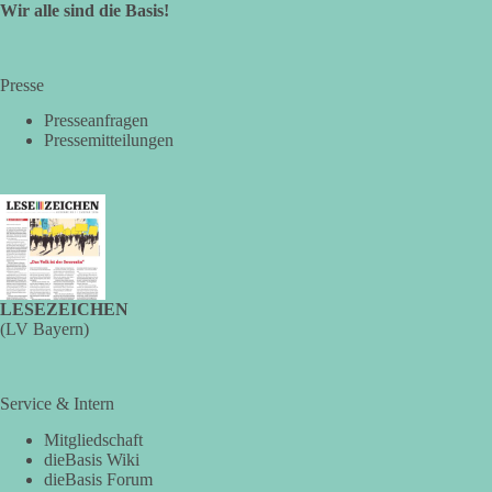
Wir alle sind die Basis!
🤝 Jetzt Mitglied werden:
https://diebasis.de/mitgliedschaft/
🟩🟩🟦🟦🟥🟥🟧🟧
Presse
🔗 Quelle:
https://www.epochtimes.de/politik/deutschland/linke-
fuer-abschaffung-der-fuenf-prozent-huerde-bei-bundestagswahlen-
Presseanfragen
union-dagegen-a5567640.html
Pressemitteilungen
#Bundestag
#Wählerwillen
#5ProzentHürde
#HansJürgenPapier
#AFD
#dieLinke
#Wahlrecht
#Demokratie
#Machtbegrenzung
24
3
3
Auf Facebook ansehen
DieBasis
2 Tage(n) zuvor
LESEZEICHEN
(LV Bayern)
❗️ Es ist keine Zensur. Es wurden lediglich überflüssige
Informationen entfernt.
Service & Intern
Wer den schwarzen Balken kontrolliert, kontrolliert die
Geschichte.
Mitgliedschaft
dieBasis Wiki
dieBasis Forum
🟩🟩🟦🟦🟥🟥🟧🟧