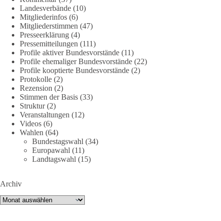
Landesverbände
(10)
Mitgliederinfos
(6)
DieBasis
Mitgliederstimmen
(47)
2 Tage(n) zuvor
Presseerklärung
(4)
Pressemitteilungen
(111)
🌍 Migration darf niemals zum politischen Druckmittel
Profile aktiver Bundesvorstände
(11)
werden.
Profile ehemaliger Bundesvorstände
(22)
Profile kooptierte Bundesvorstände
(2)
Protokolle
(2)
Die Ereignisse in Ceuta zeigen, wie schnell Menschen
Rezension
(2)
zwischen geopolitische Interessen geraten können.
Stimmen der Basis
(33)
Unabhängig davon, welche politischen oder diplomatischen
Struktur
(2)
Ursachen diese Krise im Einzelnen hatte, eines wird deutlich:
Veranstaltungen
(12)
Wenn Migration als Druckmittel eingesetzt oder von
Videos
(6)
Wahlen
(64)
Schleusernetzwerken ausgenutzt werden kann, verlieren am
Bundestagswahl
(34)
Ende immer die Menschen.
Europawahl
(11)
Landtagswahl
(15)
🟩🟩🟦🟦🟥🟥🟧🟧
Archiv
dieBasis meint:
Archiv
Wer Menschen für politische Interessen instrumentalisiert,
verliert den Menschen aus dem Blick.