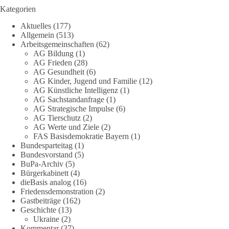
Kategorien
Eine resiliente Gesellschaft erkennt man nicht daran, wie sie
Aktuelles
(177)
Strommangel verwaltet, sondern daran, wie sie ihn verhindert!
Allgemein
(513)
Arbeitsgemeinschaften
(62)
Quellen:
https://apollo-news.net/geheimplan-energiekrise-
AG Bildung
(1)
bundesnetzagentur-bereitet-sich-auf-strommangel-ueber-
AG Frieden
(28)
mehrere-tage-bis-wochen-vor/
und
AG Gesundheit
(6)
AG Kinder, Jugend und Familie
(12)
https://www.merkur.de/deutschland/der-geheimplan-gegen-
AG Künstliche Intelligenz
(1)
stromausfalle-der-bundesnetzagentur-zr-94423201.html?
AG Sachstandanfrage
(1)
utm_source=chatgpt.com
AG Strategische Impulse
(6)
AG Tierschutz
(2)
🟩🟩🟦🟦🟥🟥🟧🟧
AG Werte und Ziele
(2)
FAS Basisdemokratie Bayern
(1)
Bundesparteitag
(1)
Wieder ein Beispiel dafür, warum wir 1 Milliarde für freie
Bundesvorstand
(5)
Medien fordern sollten: 👉 Jetzt Petition unterzeichnen
BuPa-Archiv
(5)
Bürgerkabinett
(4)
#dieBasis
#Energie
#Versorgungssicherheit
#Infrastruktur
dieBasis analog
(16)
#Technologieoffen
#Resilienz
Friedensdemonstration
(2)
Gastbeiträge
(162)
Geschichte
(13)
Ukraine
(2)
158
26
69
Auf Facebook ansehen
Kommentar
(37)