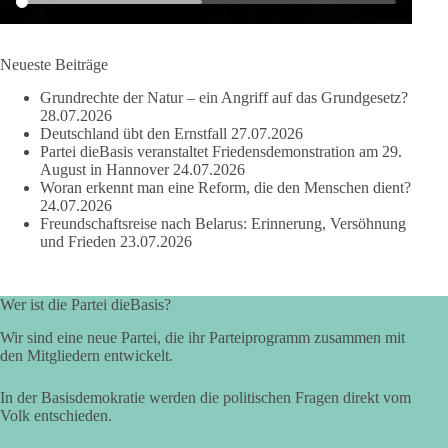
41
15
5
Auf Facebook ansehen
DieBasis
Neueste Beiträge
2 Tage(n) zuvor
Grundrechte der Natur – ein Angriff auf das Grundgesetz?
28.07.2026
Deutschland übt den Ernstfall
27.07.2026
Partei dieBasis veranstaltet Friedensdemonstration am 29.
August in Hannover
24.07.2026
❌ Kleine Parteien ausgesperrt: Schützt die Hürde nur die Großen?
Woran erkennt man eine Reform, die den Menschen dient?
24.07.2026
🗳 Bei der Bundestagswahl 2025 blieben rund 6,8 Millionen
gültige Zweitstimmen bei der Sitzverteilung außen vor – fast jede
Freundschaftsreise nach Belarus: Erinnerung, Versöhnung
siebte.
und Frieden
23.07.2026
🔎 Ex-Verfassungsgerichtspräsident Hans-Jürgen Papier schlägt drei
Prozent vor. Die AfD will die Klausel streichen, die Linke
Wer ist die Partei dieBasis?
unterstützt drei Prozent, die Union lehnt ab.
Wir sind eine neue Partei, die ihr Parteiprogramm zusammen mit
✅ dieBasis NRW steht für gleiche Chancen, Machtbegrenzung,
den Mitgliedern entwickelt.
Schwarmintelligenz und einen Bundestag, der den Wählerwillen
besser abbildet. Politische Vielfalt ist kein Störfall. Sperrklauseln
dürfen etablierte Macht nicht schützen.
In der Basisdemokratie werden die politischen Fragen direkt vom
Volk entschieden.
🟩🟩🟦🟦🟥🟥🟧🟧