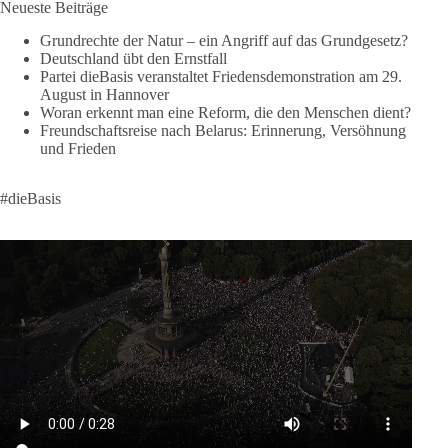
Neueste Beiträge
Europa braucht eine Migrationspolitik, die auf drei
Grundrechte der Natur – ein Angriff auf das Grundgesetz?
Grundpfeilern beruht:
Deutschland übt den Ernstfall
Partei dieBasis veranstaltet Friedensdemonstration am 29.
August in Hannover
✅ Achtung der Menschenwürde
Woran erkennt man eine Reform, die den Menschen dient?
✅ Wahrung rechtsstaatlicher Verfahren
Freundschaftsreise nach Belarus: Erinnerung, Versöhnung
✅ Verantwortung statt Symbolpolitik
und Frieden
Krisen dürfen nicht verwaltet werden, sie müssen verhindert
#dieBasis
werden. Das gelingt nur durch eine Politik, die Fluchtursachen
bekämpft, Schleuserkriminalität entschlossen entgegentritt und
Migration nicht zum Gegenstand geopolitischer Machtspiele
werden lässt.
Der Mensch darf niemals zum Spielball politischer Interessen
werden.
#dieBasis
#Migration
#Europa
#Menschenwürde
#Rechtsstaat
#Frieden
#Subsidiarität