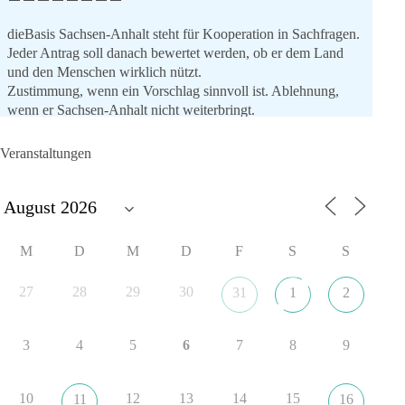
dieBasis Sachsen-Anhalt steht für Kooperation in Sachfragen.
Jeder Antrag soll danach bewertet werden, ob er dem Land
und den Menschen wirklich nützt.
Zustimmung, wenn ein Vorschlag sinnvoll ist. Ablehnung,
wenn er Sachsen-Anhalt nicht weiterbringt.
💬 Was ist dir wichtiger: der Absender eines Antrags oder das
Veranstaltungen
Ergebnis für Sachsen-Anhalt?
#dieBasis
#sachsenanhalt
#ltw2026
#landtagswahl
👉 Folgen:
M
D
M
D
F
S
S
https://www.facebook.com/groups/diebasissachsenanhalt/
27
28
29
30
31
1
2
8
4
1
Auf Facebook ansehen
3
4
5
6
7
8
9
DieBasis
1 Tag zuvor
10
12
13
14
15
11
16