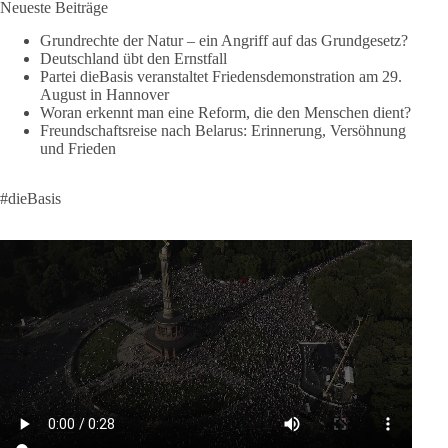
Neueste Beiträge
Menschen mitbekommen, wofür wir stehen und warum es sich
lohnt, dieBasis zu wählen.
Grundrechte der Natur – ein Angriff auf das Grundgesetz?
Deutschland übt den Ernstfall
Mehr Infos:
https://diebasis-st.de/wahlprogramm/
Partei dieBasis veranstaltet Friedensdemonstration am 29.
August in Hannover
#dieBasis
#Landtagswahl
#SachsenAnhalt
Woran erkennt man eine Reform, die den Menschen dient?
#DeineStimmezählt
#jetztunterstützen
Freundschaftsreise nach Belarus: Erinnerung, Versöhnung
und Frieden
58
6
14
Auf Facebook ansehen
#dieBasis
DieBasis
2 Tage(n) zuvor
🔎 Über 100-mal keine Antwort.
Anthony Fauci, Immunologe und Berater des ehemaligen US-
Präsidenten, hat bei einer Anhörung des US-Senats auf mehr
als 100 Fragen die Aussage verweigert. Die juristische
Bewertung werden Gerichte und Ermittlungen klären – auch
auf Basis seines Tagebuches. Doch unabhängig davon zeigt