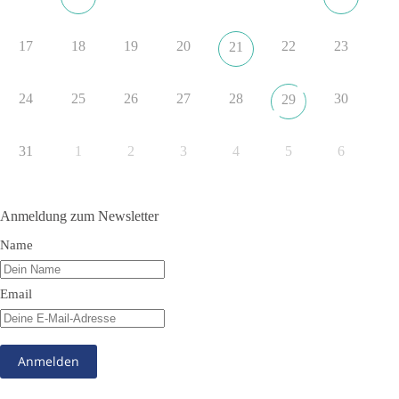
#dieBasis
#NATO
#Gipfeltreffen
#Frieden
#Sicherheit
17
18
19
20
22
23
21
352
57
36
Auf Facebook ansehen
24
25
26
27
28
30
29
DieBasis
2 Tage(n) zuvor
31
1
2
3
4
5
6
Grundrechte der Natur – ein Angriff auf das Grundgesetz?
Im Politischen Frühschoppen diskutieren die Teilnehmer das
Anmeldung zum Newsletter
Verhältnis von Mensch, Natur und Grundgesetz.
Name
Beitrag der AG Strategische Impulse
Email
Kann die Natur Träger eigener Grundrechte sein? Oder würde
eine solche Entwicklung das Fundament unseres
Grundgesetzes sprengen? Mit dieser grundsätzlichen Frage
beschäftigte sich die Teilnehmer des Politischen
Frühschoppens der AG Strategische Impulse am 19. Juli 2026.
Referent Frank Bothmann stellte die These auf, dass die