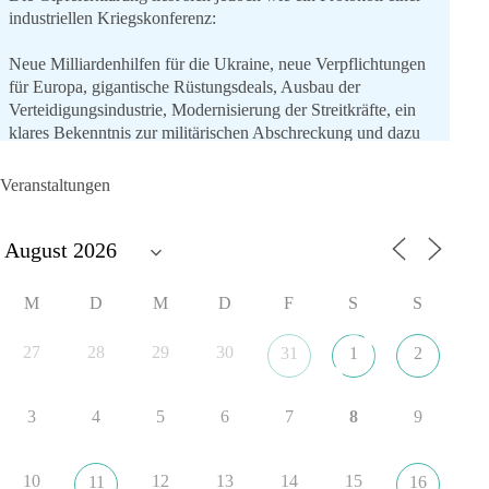
industriellen Kriegskonferenz:
Neue Milliardenhilfen für die Ukraine, neue Verpflichtungen
für Europa, gigantische Rüstungsdeals, Ausbau der
Verteidigungsindustrie, Modernisierung der Streitkräfte, ein
klares Bekenntnis zur militärischen Abschreckung und dazu
die Forderung, der Iran dürfe keine Kernwaffe besitzen.
Veranstaltungen
Und wo war der Austausch über eine friedensorientierte
Politik?
🟩🟩🟦🟦🟥🟥🟧🟧
M
D
M
D
F
S
S
dieBasis fordert als einzige Partei in Deutschland den Austritt
aus der NATO. Ein Gipfel, der mehr nach Rüstungsdeal als
27
28
29
30
31
1
2
nach Friedenspolitik klingt, wird niemals Sicherheit schaffen,
ob nun in Deutschland oder weltweit.
3
4
5
6
7
8
9
Quelle:
https://www.tagesschau.de/ausland/asien/nato-
erklaerung-ankara-100.html
10
12
13
14
15
11
16