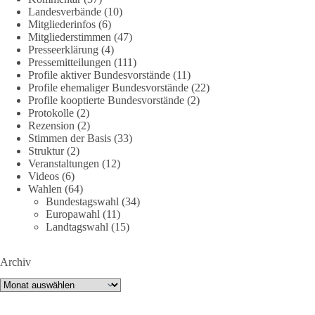
Landesverbände
(10)
DieBasis
Mitgliederinfos
(6)
2 Tage(n) zuvor
Mitgliederstimmen
(47)
Presseerklärung
(4)
Jetzt dieBasis Sachsen-Anhalt unterstützen!
Pressemitteilungen
(111)
Profile aktiver Bundesvorstände
(11)
Profile ehemaliger Bundesvorstände
(22)
Die Landtagswahl 2026 in Sachsen-Anhalt findet am 6.
Profile kooptierte Bundesvorstände
(2)
September statt. Die Inhalte stehen – jetzt müssen sie gesehen,
Protokolle
(2)
geteilt und diskutiert werden.
Rezension
(2)
Stimmen der Basis
(33)
Folge unseren Kanälen:
Struktur
(2)
Veranstaltungen
(12)
Facebook:
Videos
(6)
https://www.facebook.com/groups/diebasissachsenanhalt/
Wahlen
(64)
Instragram:
Bundestagswahl
(34)
https://www.instagram.com/die_basis_sachsen_anhalt/
Europawahl
(11)
Tiktok:
https://www.tiktok.com/@diebasis_sachsenanhalt
Landtagswahl
(15)
X:
https://x.com/DieBasisLSA
Youtube:
https://www.youtube.com/dieBasisSachsenAnhalt
Archiv
🟩🟩🟦🟦🟥🟥🟧🟧
Archiv
Like, teile und kommentiere unsere Beiträge, damit noch mehr