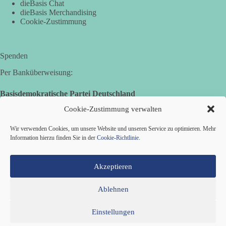
dieBasis Chat
dieBasis Merchandising
Hier ein Auszug aus der Rede von der
Cookie-Zustimmung
Bundestagsabgeordneten Sevim Dağdelen (BSW).
„Wir müssen Nein sagen zu diesem stinkenden
Revanchismus!“
Spenden
Per Banküberweisung:
👉 Hier geht es zum vollständigen Video:
https://www.youtube.com/live/a9hOswSNg4I?
Basisdemokratische Partei Deutschland
si=2b_C6GgNY9EB-rXw
Volksbank Zollernalb
Cookie-Zustimmung verwalten
IBAN: DE16 6539 0120 0434 1370 06
🟩🟩🟦🟦🟥🟥🟧🟧
Wir verwenden Cookies, um unsere Website und unseren Service zu optimieren. Mehr
BIC: GENODES1EBI
Information hierzu finden Sie in der
Cookie-Richtlinie
.
❤️ Wir freuen uns über deine Unterstützung:
https://diebasis.de/spenden/
Akzeptieren
#dieBasis
#frieden
#russandistnichtunserFeind
#friedenspartei
Ablehnen
527
233
48
Auf Facebook ansehen
Einstellungen
Mitglied werden
Kontakt
Cookie-Richtlinie (EU)
Datenschutzerklärung
Impressum