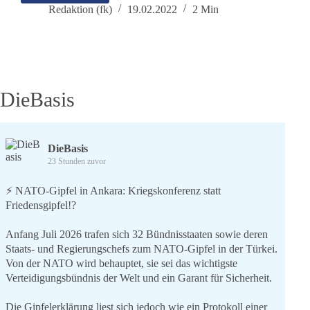
von
Redaktion (fk)
19.02.2022
2 Min
Aswegen
–
ehemaliger
dieBasis
Bundesvorstand
(Säule
DieBasis
Schwarmintelligenz)
DieBasis
23 Stunden zuvor
⚡️ NATO-Gipfel in Ankara: Kriegskonferenz statt
Friedensgipfel!?
Anfang Juli 2026 trafen sich 32 Bündnisstaaten sowie deren
Staats- und Regierungschefs zum NATO-Gipfel in der Türkei.
Von der NATO wird behauptet, sie sei das wichtigste
Verteidigungsbündnis der Welt und ein Garant für Sicherheit.
Die Gipfelerklärung liest sich jedoch wie ein Protokoll einer