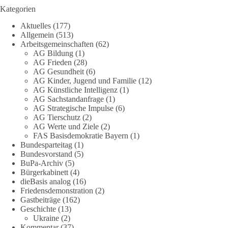
derzeit in Teilen der Umweltbewegung diskutierten
Kategorien
„Grundrechte der Natur“ weit über klassischen Naturschutz
Aktuelles
(177)
hinausreichen und grundlegende Fragen zum Menschenbild,
Allgemein
(513)
zum Rechtsstaat und zur Demokratie aufwerfen. [...]
Arbeitsgemeinschaften
(62)
AG Bildung
(1)
👉 Hier weiterlesen:
https://diebasis-
AG Frieden
(28)
AG Gesundheit
(6)
partei.de/2026/07/grundrechte-der-natur-ein-angriff-auf-das-
AG Kinder, Jugend und Familie
(12)
grundgesetz/
AG Künstliche Intelligenz
(1)
AG Sachstandanfrage
(1)
🟩🟩🟦🟦🟥🟥🟧🟧
AG Strategische Impulse
(6)
AG Tierschutz
(2)
Es ging weniger um fertige Antworten als um eine Debatte
AG Werte und Ziele
(2)
FAS Basisdemokratie Bayern
(1)
darüber, wie Freiheit, Verantwortung, Naturschutz und
Bundesparteitag
(1)
Grundrechte in einer demokratischen Gesellschaft künftig
Bundesvorstand
(5)
miteinander in Einklang gebracht werden können.
BuPa-Archiv
(5)
Bürgerkabinett
(4)
#dieBasis
#natur
#grundrechte
#grundgesetz
#demokratie
dieBasis analog
(16)
Friedensdemonstration
(2)
Gastbeiträge
(162)
Geschichte
(13)
38
7
8
Ukraine
(2)
Auf Facebook ansehen
Kommentar
(37)