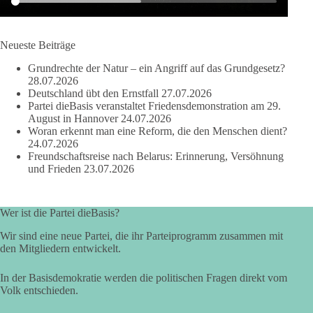
der Vorgang eines deutlich:
Die Corona-Zeit ist noch lange nicht aufgearbeitet.
Neueste Beiträge
Auch in Deutschland warten viele Menschen bis heute auf
Grundrechte der Natur – ein Angriff auf das Grundgesetz?
Antworten:
28.07.2026
Deutschland übt den Ernstfall
27.07.2026
❓ Wie wurden politische Entscheidungen getroffen?
Partei dieBasis veranstaltet Friedensdemonstration am 29.
August in Hannover
24.07.2026
❓ Welche Maßnahmen waren notwendig und welche nicht?
Woran erkennt man eine Reform, die den Menschen dient?
❓Und wer übernimmt die Verantwortung für die massiven
24.07.2026
Folgen für Kinder, Familien, Unternehmen und das Vertrauen
Freundschaftsreise nach Belarus: Erinnerung, Versöhnung
in unseren Rechtsstaat?
und Frieden
23.07.2026
🟩🟩🟦🟦🟥🟥🟧🟧
Wer ist die Partei dieBasis?
Eine demokratische Gesellschaft lebt nicht davon, unbequeme
Wir sind eine neue Partei, die ihr Parteiprogramm zusammen mit
Fragen zu vermeiden. Sie lebt davon, Fragen offen zu stellen
den Mitgliedern entwickelt.
und transparent zu beantworten.
In der Basisdemokratie werden die politischen Fragen direkt vom
dieBasis fordert deshalb weiterhin eine unabhängige,
Volk entschieden.
vollständige und transparente Aufarbeitung der Corona-Politik.
Ohne Denkverbote, ohne Vorverurteilungen und ohne Tabus.