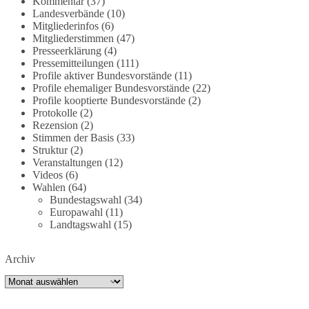
Kommentar
(37)
bundesnetzagentur-zr-94423201.html?
Landesverbände
(10)
utm_source=chatgpt.com
Mitgliederinfos
(6)
Mitgliederstimmen
(47)
Presseerklärung
(4)
🟩🟩🟦🟦🟥🟥🟧🟧
Pressemitteilungen
(111)
Profile aktiver Bundesvorstände
(11)
Wieder ein Beispiel dafür, warum wir 1 Milliarde
Profile ehemaliger Bundesvorstände
(22)
für freie Medien fordern sollten: 👉 Jetzt Petition
Profile kooptierte Bundesvorstände
(2)
unterzeichnen
Protokolle
(2)
Rezension
(2)
Stimmen der Basis
(33)
#dieBasis
#Energie
#Versorgungssicherheit
Struktur
(2)
#Infrastruktur
#Technologieoffen
#Resilienz
Veranstaltungen
(12)
Videos
(6)
Wahlen
(64)
Bundestagswahl
(34)
158
26
69
Auf Facebook ansehen
Europawahl
(11)
Landtagswahl
(15)
DieBasis
2 Tage(n) zuvor
Archiv
🌍 Migration darf niemals zum politischen
Archiv
Druckmittel werden.