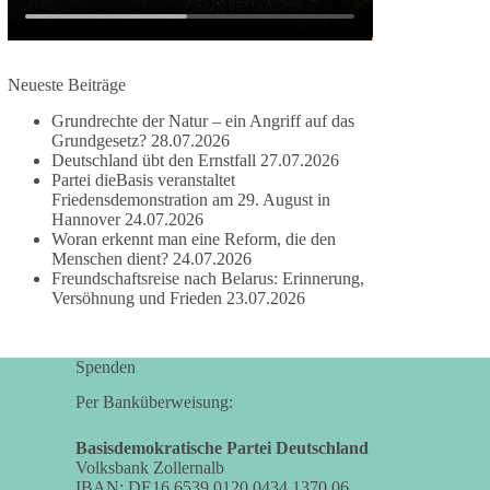
✅ Wahrung rechtsstaatlicher Verfahren
✅ Verantwortung statt Symbolpolitik
Krisen dürfen nicht verwaltet werden, sie müssen
Neueste Beiträge
verhindert werden. Das gelingt nur durch eine
Grundrechte der Natur – ein Angriff auf das
Politik, die Fluchtursachen bekämpft,
Grundgesetz?
28.07.2026
Schleuserkriminalität entschlossen entgegentritt
Deutschland übt den Ernstfall
27.07.2026
und Migration nicht zum Gegenstand
Partei dieBasis veranstaltet
geopolitischer Machtspiele werden lässt.
Friedensdemonstration am 29. August in
Hannover
24.07.2026
Woran erkennt man eine Reform, die den
Der Mensch darf niemals zum Spielball
Menschen dient?
24.07.2026
politischer Interessen werden.
Freundschaftsreise nach Belarus: Erinnerung,
Versöhnung und Frieden
23.07.2026
#dieBasis
#Migration
#Europa
#Menschenwürde
#Rechtsstaat
#Frieden
#Subsidiarität
Spenden
Per Banküberweisung:
41
15
5
Auf Facebook ansehen
Basisdemokratische Partei Deutschland
DieBasis
Volksbank Zollernalb
IBAN: DE16 6539 0120 0434 1370 06
2 Tage(n) zuvor