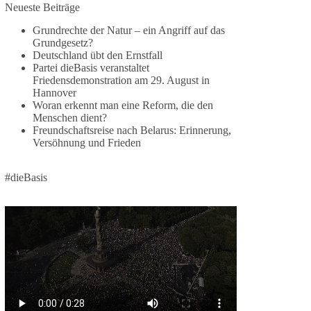
Neueste Beiträge
Die Ereignisse in Ceuta zeigen, wie schnell
Menschen zwischen geopolitische Interessen
Grundrechte der Natur – ein Angriff auf das
geraten können. Unabhängig davon, welche
Grundgesetz?
Deutschland übt den Ernstfall
politischen oder diplomatischen Ursachen diese
Partei dieBasis veranstaltet
Krise im Einzelnen hatte, eines wird deutlich:
Friedensdemonstration am 29. August in
Wenn Migration als Druckmittel eingesetzt oder
Hannover
von Schleusernetzwerken ausgenutzt werden
Woran erkennt man eine Reform, die den
kann, verlieren am Ende immer die Menschen.
Menschen dient?
Freundschaftsreise nach Belarus: Erinnerung,
Versöhnung und Frieden
🟩🟩🟦🟦🟥🟥🟧🟧
dieBasis meint:
#dieBasis
Wer Menschen für politische Interessen
instrumentalisiert, verliert den Menschen aus dem
Blick.
Europa braucht eine Migrationspolitik, die auf
drei Grundpfeilern beruht:
✅ Achtung der Menschenwürde