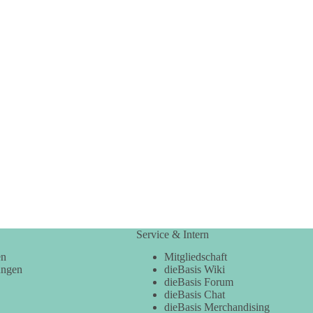
Service & Intern
en
Mitgliedschaft
ungen
dieBasis Wiki
dieBasis Forum
dieBasis Chat
dieBasis Merchandising