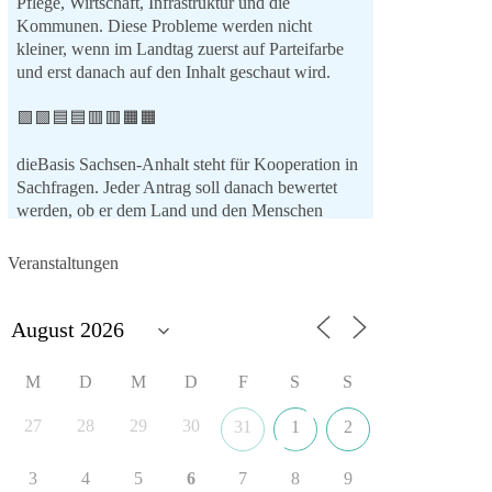
Pflege, Wirtschaft, Infrastruktur und die
Kommunen. Diese Probleme werden nicht
kleiner, wenn im Landtag zuerst auf Parteifarbe
und erst danach auf den Inhalt geschaut wird.
🟩🟩🟦🟦🟥🟥🟧🟧
dieBasis Sachsen-Anhalt steht für Kooperation in
Sachfragen. Jeder Antrag soll danach bewertet
werden, ob er dem Land und den Menschen
wirklich nützt.
Zustimmung, wenn ein Vorschlag sinnvoll ist.
Veranstaltungen
Ablehnung, wenn er Sachsen-Anhalt nicht
weiterbringt.
💬 Was ist dir wichtiger: der Absender eines
Antrags oder das Ergebnis für Sachsen-Anhalt?
M
D
M
D
F
S
S
#dieBasis
#sachsenanhalt
#ltw2026
27
28
29
30
31
1
2
#landtagswahl
3
4
5
6
7
8
9
👉 Folgen: