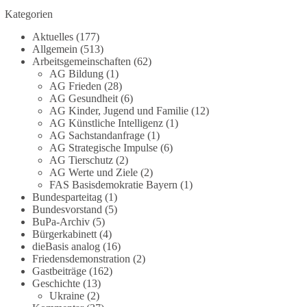
Vorhaben war bis zur Veröffentlichung von
Kategorien
Apollo kaum bekannt.
Aktuelles
(177)
Allgemein
(513)
🟩🟩🟦🟦🟥🟥🟧🟧
Arbeitsgemeinschaften
(62)
AG Bildung
(1)
Versorgungssicherheit ist keine Nebensache. Sie
AG Frieden
(28)
AG Gesundheit
(6)
ist Voraussetzung für Freiheit, Wirtschaft und den
AG Kinder, Jugend und Familie
(12)
Alltag der Menschen.
AG Künstliche Intelligenz
(1)
AG Sachstandanfrage
(1)
dieBasis steht für eine bezahlbare, sichere und
AG Strategische Impulse
(6)
unabhängige Energieversorgung.
AG Tierschutz
(2)
AG Werte und Ziele
(2)
FAS Basisdemokratie Bayern
(1)
Eine resiliente Gesellschaft erkennt man nicht
Bundesparteitag
(1)
daran, wie sie Strommangel verwaltet, sondern
Bundesvorstand
(5)
daran, wie sie ihn verhindert!
BuPa-Archiv
(5)
Bürgerkabinett
(4)
Quellen:
https://apollo-news.net/geheimplan-
dieBasis analog
(16)
energiekrise-bundesnetzagentur-bereitet-sich-auf-
Friedensdemonstration
(2)
Gastbeiträge
(162)
strommangel-ueber-mehrere-tage-bis-wochen-vor/
Geschichte
(13)
und
https://www.merkur.de/deutschland/der-
Ukraine
(2)
geheimplan-gegen-stromausfalle-der-