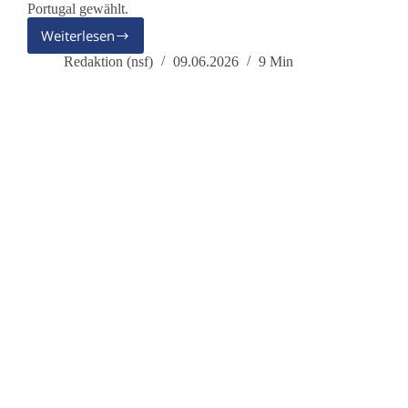
Portugal gewählt.
Weiterlesen
Deutschland
fällt
Redaktion (nsf)
09.06.2026
9 Min
bei
der
UN‑Wahl
durch:
Was
steckt
dahinter?