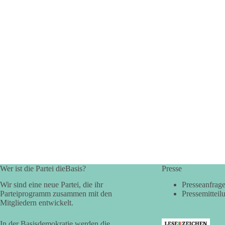
Wer ist die Partei dieBasis?
Presse
Wir sind eine neue Partei, die ihr
Presseanfrag
Parteiprogramm zusammen mit den
Pressemitteil
Mitgliedern entwickelt.
In der Basisdemokratie werden die