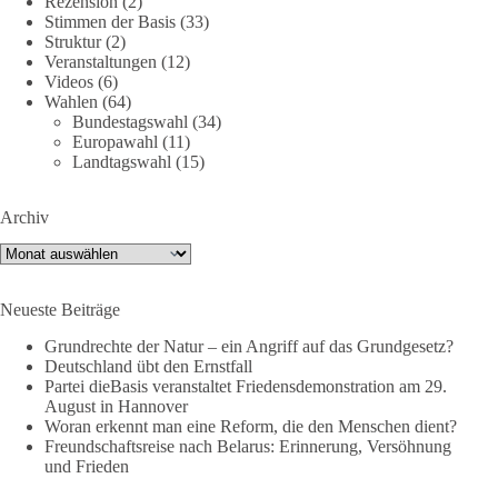
Rezension
(2)
zwischen geopolitische Interessen geraten können.
Stimmen der Basis
(33)
Unabhängig davon, welche politischen oder diplomatischen
Struktur
(2)
Ursachen diese Krise im Einzelnen hatte, eines wird deutlich:
Veranstaltungen
(12)
Wenn Migration als Druckmittel eingesetzt oder von
Videos
(6)
Wahlen
(64)
Schleusernetzwerken ausgenutzt werden kann, verlieren am
Bundestagswahl
(34)
Ende immer die Menschen.
Europawahl
(11)
Landtagswahl
(15)
🟩🟩🟦🟦🟥🟥🟧🟧
Archiv
dieBasis meint:
Archiv
Wer Menschen für politische Interessen instrumentalisiert,
verliert den Menschen aus dem Blick.
Neueste Beiträge
Europa braucht eine Migrationspolitik, die auf drei
Grundrechte der Natur – ein Angriff auf das Grundgesetz?
Grundpfeilern beruht:
Deutschland übt den Ernstfall
Partei dieBasis veranstaltet Friedensdemonstration am 29.
August in Hannover
✅ Achtung der Menschenwürde
Woran erkennt man eine Reform, die den Menschen dient?
✅ Wahrung rechtsstaatlicher Verfahren
Freundschaftsreise nach Belarus: Erinnerung, Versöhnung
✅ Verantwortung statt Symbolpolitik
und Frieden