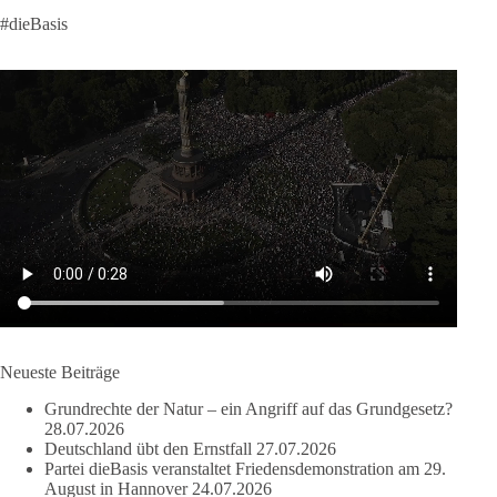
Krisen dürfen nicht verwaltet werden, sie müssen verhindert
#dieBasis
werden. Das gelingt nur durch eine Politik, die Fluchtursachen
bekämpft, Schleuserkriminalität entschlossen entgegentritt und
Migration nicht zum Gegenstand geopolitischer Machtspiele
werden lässt.
Der Mensch darf niemals zum Spielball politischer Interessen
werden.
#dieBasis
#Migration
#Europa
#Menschenwürde
#Rechtsstaat
#Frieden
#Subsidiarität
41
15
5
Auf Facebook ansehen
DieBasis
Neueste Beiträge
2 Tage(n) zuvor
Grundrechte der Natur – ein Angriff auf das Grundgesetz?
28.07.2026
Deutschland übt den Ernstfall
27.07.2026
Partei dieBasis veranstaltet Friedensdemonstration am 29.
August in Hannover
24.07.2026
❌ Kleine Parteien ausgesperrt: Schützt die Hürde nur die Großen?