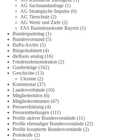
stromausfalle-der-bundesnetzagentur-zr-94423201.html?
AG Sachstandanfrage
(1)
utm_source=chatgpt.com
AG Strategische Impulse
(6)
AG Tierschutz
(2)
🟩🟩🟦🟦🟥🟥🟧🟧
AG Werte und Ziele
(2)
FAS Basisdemokratie Bayern
(1)
Bundesparteitag
(1)
Wieder ein Beispiel dafür, warum wir 1 Milliarde für freie
Bundesvorstand
(5)
Medien fordern sollten: 👉 Jetzt Petition unterzeichnen
BuPa-Archiv
(5)
Bürgerkabinett
(4)
#dieBasis
#Energie
#Versorgungssicherheit
#Infrastruktur
dieBasis analog
(16)
#Technologieoffen
#Resilienz
Friedensdemonstration
(2)
Gastbeiträge
(162)
Geschichte
(13)
Ukraine
(2)
158
26
69
Auf Facebook ansehen
Kommentar
(37)
Landesverbände
(10)
Mitgliederinfos
(6)
DieBasis
Mitgliederstimmen
(47)
2 Tage(n) zuvor
Presseerklärung
(4)
Pressemitteilungen
(111)
🌍 Migration darf niemals zum politischen Druckmittel
Profile aktiver Bundesvorstände
(11)
werden.
Profile ehemaliger Bundesvorstände
(22)
Profile kooptierte Bundesvorstände
(2)
Protokolle
(2)
Die Ereignisse in Ceuta zeigen, wie schnell Menschen