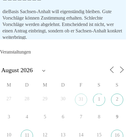
dieBasis Sachsen-Anhalt will eigenständig bleiben. Gute
Vorschläge können Zustimmung erhalten. Schlechte
Vorschläge werden abgelehnt. Entscheidend ist nicht, wer
einen Antrag einbringt, sondern ob er Sachsen-Anhalt konkret
weiterbringt.
Keine automatische Zustimmung. Keine automatische
Ablehnung. Keine politische Verschmelzung.
Veranstaltungen
💬 Was ist dir wichtiger: feste Lager oder unabhängige
Entscheidungen? 👇
#dieBasis
#SachsenAnhalt
#Landtagswahl2026
#Kooperation
M
D
M
D
F
S
S
#Sachpolitik
27
28
29
30
31
1
2
6
2
Auf Facebook ansehen
3
4
5
6
7
8
9
DieBasis
21 Stunden zuvor
10
12
13
14
15
11
16