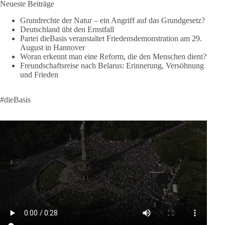
Neueste Beiträge
Neue Milliardenhilfen für die Ukraine, neue Verpflichtungen
Grundrechte der Natur – ein Angriff auf das Grundgesetz?
für Europa, gigantische Rüstungsdeals, Ausbau der
Deutschland übt den Ernstfall
Verteidigungsindustrie, Modernisierung der Streitkräfte, ein
Partei dieBasis veranstaltet Friedensdemonstration am 29.
klares Bekenntnis zur militärischen Abschreckung und dazu
August in Hannover
die Forderung, der Iran dürfe keine Kernwaffe besitzen.
Woran erkennt man eine Reform, die den Menschen dient?
Freundschaftsreise nach Belarus: Erinnerung, Versöhnung
Und wo war der Austausch über eine friedensorientierte
und Frieden
Politik?
#dieBasis
🟩🟩🟦🟦🟥🟥🟧🟧
dieBasis fordert als einzige Partei in Deutschland den Austritt
aus der NATO. Ein Gipfel, der mehr nach Rüstungsdeal als
nach Friedenspolitik klingt, wird niemals Sicherheit schaffen,
ob nun in Deutschland oder weltweit.
Quelle:
https://www.tagesschau.de/ausland/asien/nato-
erklaerung-ankara-100.html
#dieBasis
#NATO
#Gipfeltreffen
#Frieden
#Sicherheit