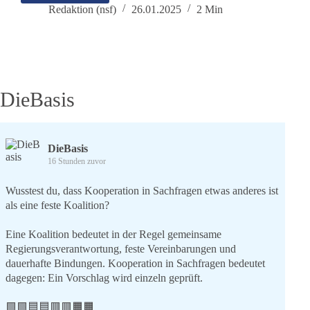
ist
Redaktion (nsf)
26.01.2025
2 Min
in
vier
Bundesländern
zur
Bundestagswahl
zugelassen
DieBasis
DieBasis
16 Stunden zuvor
Wusstest du, dass Kooperation in Sachfragen etwas anderes ist
als eine feste Koalition?
Eine Koalition bedeutet in der Regel gemeinsame
Regierungsverantwortung, feste Vereinbarungen und
dauerhafte Bindungen. Kooperation in Sachfragen bedeutet
dagegen: Ein Vorschlag wird einzeln geprüft.
🟩🟩🟦🟦🟥🟥🟧🟧