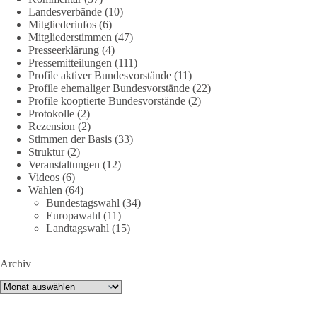
Landesverbände
(10)
https://diebasis.de/mitgliedschaft/
Mitgliederinfos
(6)
Mitgliederstimmen
(47)
#dieBasis
#energiewende
#strompreise
#wettbewerb
Presseerklärung
(4)
Pressemitteilungen
(111)
Profile aktiver Bundesvorstände
(11)
Profile ehemaliger Bundesvorstände
(22)
40
7
Auf Facebook ansehen
Profile kooptierte Bundesvorstände
(2)
Protokolle
(2)
DieBasis
Rezension
(2)
Stimmen der Basis
(33)
2 Tage(n) zuvor
Struktur
(2)
Veranstaltungen
(12)
⚡️ NATO-Gipfel in Ankara: Kriegskonferenz statt
Videos
(6)
Friedensgipfel!?
Wahlen
(64)
Bundestagswahl
(34)
Anfang Juli 2026 trafen sich 32 Bündnisstaaten sowie deren
Europawahl
(11)
Staats- und Regierungschefs zum NATO-Gipfel in der Türkei.
Landtagswahl
(15)
Von der NATO wird behauptet, sie sei das wichtigste
Verteidigungsbündnis der Welt und ein Garant für Sicherheit.
Archiv
Archiv
Die Gipfelerklärung liest sich jedoch wie ein Protokoll einer
industriellen Kriegskonferenz: