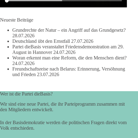
664
137
66
Auf Facebook ansehen
Neueste Beiträge
DieBasis
Grundrechte der Natur – ein Angriff auf das Grundgesetz?
2 Tage(n) zuvor
28.07.2026
Deutschland übt den Ernstfall
27.07.2026
Partei dieBasis veranstaltet Friedensdemonstration am 29.
Grundrechte der Natur – ein Angriff auf das Grundgesetz?
August in Hannover
24.07.2026
Woran erkennt man eine Reform, die den Menschen dient?
Im Politischen Frühschoppen diskutieren die Teilnehmer das
24.07.2026
Verhältnis von Mensch, Natur und Grundgesetz.
Freundschaftsreise nach Belarus: Erinnerung, Versöhnung
und Frieden
23.07.2026
Beitrag der AG Strategische Impulse
Kann die Natur Träger eigener Grundrechte sein? Oder würde
Wer ist die Partei dieBasis?
eine solche Entwicklung das Fundament unseres
Wir sind eine neue Partei, die ihr Parteiprogramm zusammen mit
Grundgesetzes sprengen? Mit dieser grundsätzlichen Frage
den Mitgliedern entwickelt.
beschäftigte sich die Teilnehmer des Politischen
Frühschoppens der AG Strategische Impulse am 19. Juli 2026.
In der Basisdemokratie werden die politischen Fragen direkt vom
Referent Frank Bothmann stellte die These auf, dass die
Volk entschieden.
derzeit in Teilen der Umweltbewegung diskutierten