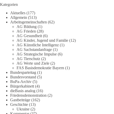
1 Tag zuvor
Kategorien
Stimmen der dieBasis – heute mit dem „Demokratie-Bestatter“
Aktuelles
(177)
Allgemein
(513)
Arbeitsgemeinschaften
(62)
Die Energiewende ist bisher kein Erfolg, sondern ein teures,
AG Bildung
(1)
ineffizientes Unterfangen. Dies belegt eine Auswertung der
AG Frieden
(28)
NZZ, wonach die Energiewende den Strom nicht billiger,
AG Gesundheit
(6)
sondern teurer gemacht hat.
AG Kinder, Jugend und Familie
(12)
AG Künstliche Intelligenz
(1)
Quelle:
https://www.nzz.ch/der-andere-blick/fehlschlag-
AG Sachstandanfrage
(1)
AG Strategische Impulse
(6)
energiewende-warum-deutschland-trotz-rekordausbau-von-
AG Tierschutz
(2)
wind-und-sonnenkraft-weniger-strom-erzeugt-ld.10006607
AG Werte und Ziele
(2)
FAS Basisdemokratie Bayern
(1)
🟩🟩🟦🟦🟥🟥🟧🟧
Bundesparteitag
(1)
Bundesvorstand
(5)
„Wir brauchen dringend wettbewerbsfähige Energiepreise und
BuPa-Archiv
(5)
Bürgerkabinett
(4)
eine ideologiefreie Diskussion“, meint der Demokratie-
dieBasis analog
(16)
Bestatter.
Friedensdemonstration
(2)
Gastbeiträge
(162)
Wie siehst du das?
Geschichte
(13)
Ukraine
(2)
🤝 Jetzt Politik für die Menschen mitgestalten:
Kommentar
(37)