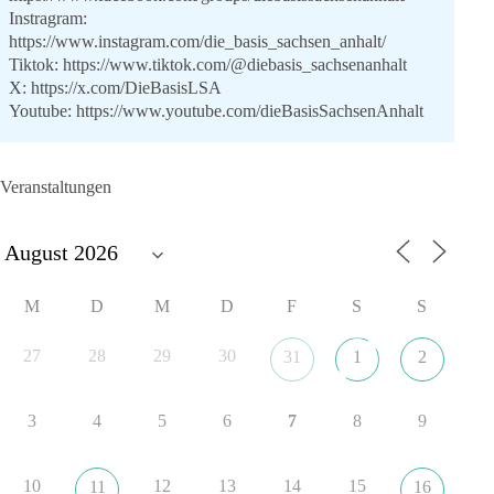
Instragram:
https://www.instagram.com/die_basis_sachsen_anhalt/
Tiktok:
https://www.tiktok.com/@diebasis_sachsenanhalt
X:
https://x.com/DieBasisLSA
Youtube:
https://www.youtube.com/dieBasisSachsenAnhalt
🟩🟩🟦🟦🟥🟥🟧🟧
Veranstaltungen
Like, teile und kommentiere unsere Beiträge, damit noch mehr
Menschen mitbekommen, wofür wir stehen und warum es sich
lohnt, dieBasis zu wählen.
Mehr Infos:
https://diebasis-st.de/wahlprogramm/
M
D
M
D
F
S
S
#dieBasis
#Landtagswahl
#SachsenAnhalt
#DeineStimmezählt
#jetztunterstützen
27
28
29
30
31
1
2
3
4
5
6
7
8
9
22
3
5
Auf Facebook ansehen
DieBasis
10
12
13
14
15
11
16