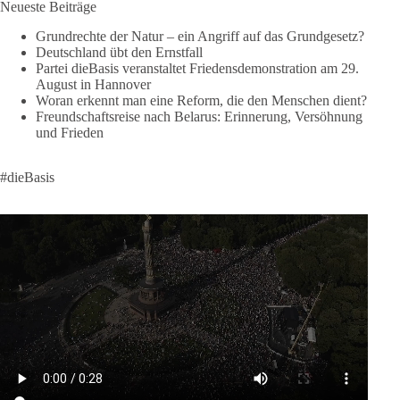
Neueste Beiträge
❤️ Wir freuen uns über deine Unterstützung:
https://diebasis.de/spenden/
Grundrechte der Natur – ein Angriff auf das Grundgesetz?
Deutschland übt den Ernstfall
Partei dieBasis veranstaltet Friedensdemonstration am 29.
#dieBasis
#frieden
#russandistnichtunserFeind
#friedenspartei
August in Hannover
Woran erkennt man eine Reform, die den Menschen dient?
Freundschaftsreise nach Belarus: Erinnerung, Versöhnung
und Frieden
377
168
37
Auf Facebook ansehen
DieBasis
#dieBasis
2 Tage(n) zuvor
Wusstest du, dass ein guter Antrag nicht besser oder schlechter
wird, nur weil er von einer bestimmten Partei kommt?
Sachsen-Anhalt braucht Lösungen für Schule, Pflege,
Wirtschaft, Infrastruktur und die Kommunen. Diese Probleme
werden nicht kleiner, wenn im Landtag zuerst auf Parteifarbe
und erst danach auf den Inhalt geschaut wird.
🟩🟩🟦🟦🟥🟥🟧🟧