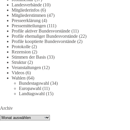
Landesverbände
(10)
DieBasis
Mitgliederinfos
(6)
1 Tag zuvor
Mitgliederstimmen
(47)
Presseerklärung
(4)
🕊 Wir wollen den Krieg mit Russland nicht!
Pressemitteilungen
(111)
Profile aktiver Bundesvorstände
(11)
Profile ehemaliger Bundesvorstände
(22)
Am 20. Juni 2026 fand in Berlin am Brandenburger Tor die
Profile kooptierte Bundesvorstände
(2)
Demonstration mit dem Motto „Russland ist nicht unser
Protokolle
(2)
Feind“ statt.
Rezension
(2)
Stimmen der Basis
(33)
Hier ein Auszug aus der Rede von der
Struktur
(2)
Veranstaltungen
(12)
Bundestagsabgeordneten Sevim Dağdelen (BSW).
Videos
(6)
Wahlen
(64)
„Wir müssen Nein sagen zu diesem stinkenden
Bundestagswahl
(34)
Revanchismus!“
Europawahl
(11)
Landtagswahl
(15)
👉 Hier geht es zum vollständigen Video:
https://www.youtube.com/live/a9hOswSNg4I?
Archiv
si=2b_C6GgNY9EB-rXw
Archiv
🟩🟩🟦🟦🟥🟥🟧🟧