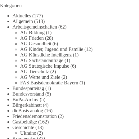
🟩🟩🟦🟦🟥🟥🟧🟧
Kategorien
Aktuelles
(177)
Eine demokratische Gesellschaft lebt nicht davon, unbequeme
Allgemein
(513)
Fragen zu vermeiden. Sie lebt davon, Fragen offen zu stellen
Arbeitsgemeinschaften
(62)
und transparent zu beantworten.
AG Bildung
(1)
AG Frieden
(28)
AG Gesundheit
(6)
dieBasis fordert deshalb weiterhin eine unabhängige,
AG Kinder, Jugend und Familie
(12)
vollständige und transparente Aufarbeitung der Corona-Politik.
AG Künstliche Intelligenz
(1)
Ohne Denkverbote, ohne Vorverurteilungen und ohne Tabus.
AG Sachstandanfrage
(1)
AG Strategische Impulse
(6)
Quellen:
https://apnews.com/article/fauci-diaries-covid-origins-
AG Tierschutz
(2)
rand-paul-6b25da9f75a0becbaf2886ab22643e67
und
AG Werte und Ziele
(2)
FAS Basisdemokratie Bayern
(1)
https://www.tichyseinblick.de/kolumnen/aus-aller-welt/usa-
Bundesparteitag
(1)
tagebuch-fauci-corona-impfung/
Bundesvorstand
(5)
BuPa-Archiv
(5)
#dieBasis
#Corona
#Aufarbeitung
#Transparenz
#Demokratie
Bürgerkabinett
(4)
#Vertrauen
dieBasis analog
(16)
Friedensdemonstration
(2)
Gastbeiträge
(162)
Geschichte
(13)
239
36
60
Ukraine
(2)
Auf Facebook ansehen
Kommentar
(37)