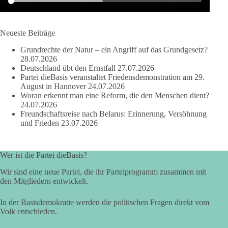
dieBasis Sachsen-Anhalt steht für Kooperation in Sachfragen.
Jeder Antrag soll danach bewertet werden, ob er dem Land
und den Menschen wirklich nützt.
Neueste Beiträge
Zustimmung, wenn ein Vorschlag sinnvoll ist. Ablehnung,
Grundrechte der Natur – ein Angriff auf das Grundgesetz?
wenn er Sachsen-Anhalt nicht weiterbringt.
28.07.2026
Deutschland übt den Ernstfall
27.07.2026
💬 Was ist dir wichtiger: der Absender eines Antrags oder das
Partei dieBasis veranstaltet Friedensdemonstration am 29.
Ergebnis für Sachsen-Anhalt?
August in Hannover
24.07.2026
Woran erkennt man eine Reform, die den Menschen dient?
24.07.2026
#dieBasis
#sachsenanhalt
#ltw2026
#landtagswahl
Freundschaftsreise nach Belarus: Erinnerung, Versöhnung
und Frieden
23.07.2026
👉 Folgen:
https://www.facebook.com/groups/diebasissachsenanhalt/
Wer ist die Partei dieBasis?
Wir sind eine neue Partei, die ihr Parteiprogramm zusammen mit
24
6
2
Auf Facebook ansehen
den Mitgliedern entwickelt.
DieBasis
In der Basisdemokratie werden die politischen Fragen direkt vom
2 Tage(n) zuvor
Volk entschieden.