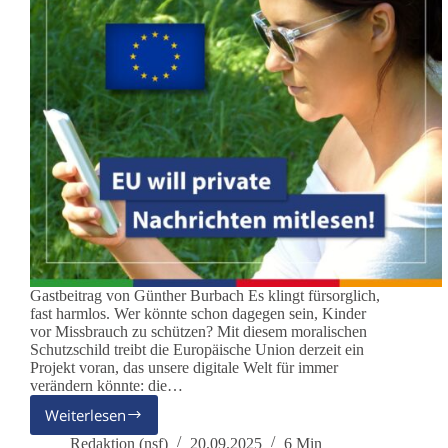
Gastbeitrag von Günther Burbach Es klingt fürsorglich,
fast harmlos. Wer könnte schon dagegen sein, Kinder
vor Missbrauch zu schützen? Mit diesem moralischen
Schutzschild treibt die Europäische Union derzeit ein
Projekt voran, das unsere digitale Welt für immer
verändern könnte: die…
Weiterlesen
Chatkontrolle:
Der
Redaktion (nsf)
20.09.2025
6 Min