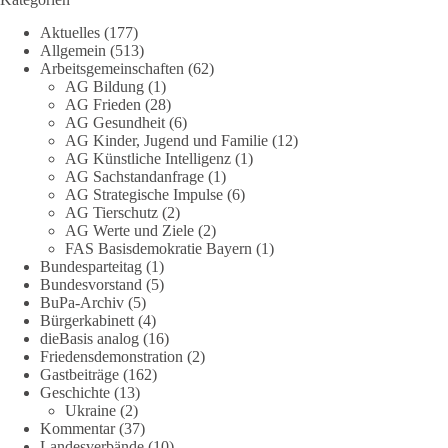
Aktuelles
(177)
Eine demokratische Gesellschaft lebt nicht davon, unbequeme
Allgemein
(513)
Fragen zu vermeiden. Sie lebt davon, Fragen offen zu stellen
Arbeitsgemeinschaften
(62)
und transparent zu beantworten.
AG Bildung
(1)
AG Frieden
(28)
AG Gesundheit
(6)
dieBasis fordert deshalb weiterhin eine unabhängige,
AG Kinder, Jugend und Familie
(12)
vollständige und transparente Aufarbeitung der Corona-Politik.
AG Künstliche Intelligenz
(1)
Ohne Denkverbote, ohne Vorverurteilungen und ohne Tabus.
AG Sachstandanfrage
(1)
AG Strategische Impulse
(6)
Quellen:
https://apnews.com/article/fauci-diaries-covid-origins-
AG Tierschutz
(2)
rand-paul-6b25da9f75a0becbaf2886ab22643e67
und
AG Werte und Ziele
(2)
FAS Basisdemokratie Bayern
(1)
https://www.tichyseinblick.de/kolumnen/aus-aller-welt/usa-
Bundesparteitag
(1)
tagebuch-fauci-corona-impfung/
Bundesvorstand
(5)
BuPa-Archiv
(5)
#dieBasis
#Corona
#Aufarbeitung
#Transparenz
#Demokratie
Bürgerkabinett
(4)
#Vertrauen
dieBasis analog
(16)
Friedensdemonstration
(2)
Gastbeiträge
(162)
Geschichte
(13)
239
36
60
Ukraine
(2)
Auf Facebook ansehen
Kommentar
(37)
Landesverbände
(10)