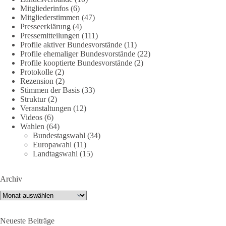
DieBasis
Mitgliederinfos
(6)
1 Tag zuvor
Mitgliederstimmen
(47)
Presseerklärung
(4)
🕊 Wir wollen den Krieg mit Russland nicht!
Pressemitteilungen
(111)
Profile aktiver Bundesvorstände
(11)
Profile ehemaliger Bundesvorstände
(22)
Am 20. Juni 2026 fand in Berlin am Brandenburger Tor die
Profile kooptierte Bundesvorstände
(2)
Demonstration mit dem Motto „Russland ist nicht unser
Protokolle
(2)
Feind“ statt.
Rezension
(2)
Stimmen der Basis
(33)
Hier ein Auszug aus der Rede von der
Struktur
(2)
Veranstaltungen
(12)
Bundestagsabgeordneten Sevim Dağdelen (BSW).
Videos
(6)
Wahlen
(64)
„Wir müssen Nein sagen zu diesem stinkenden
Bundestagswahl
(34)
Revanchismus!“
Europawahl
(11)
Landtagswahl
(15)
👉 Hier geht es zum vollständigen Video:
https://www.youtube.com/live/a9hOswSNg4I?
Archiv
si=2b_C6GgNY9EB-rXw
Archiv
🟩🟩🟦🟦🟥🟥🟧🟧
Neueste Beiträge
❤️ Wir freuen uns über deine Unterstützung: