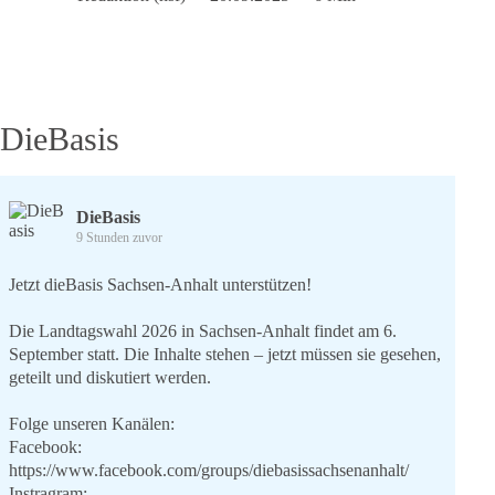
größte
Angriff
auf
unsere
Privatsphäre
seit
DieBasis
der
Vorratsdatenspeicherung
DieBasis
9 Stunden zuvor
Jetzt dieBasis Sachsen-Anhalt unterstützen!
Die Landtagswahl 2026 in Sachsen-Anhalt findet am 6.
September statt. Die Inhalte stehen – jetzt müssen sie gesehen,
geteilt und diskutiert werden.
Folge unseren Kanälen:
Facebook:
https://www.facebook.com/groups/diebasissachsenanhalt/
Instragram: