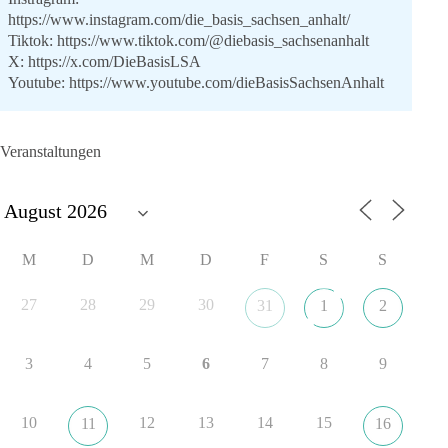
https://www.instagram.com/die_basis_sachsen_anhalt/
Tiktok:
https://www.tiktok.com/@diebasis_sachsenanhalt
X:
https://x.com/DieBasisLSA
Youtube:
https://www.youtube.com/dieBasisSachsenAnhalt
🟩🟩🟦🟦🟥🟥🟧🟧
Veranstaltungen
Like, teile und kommentiere unsere Beiträge, damit noch mehr
Menschen mitbekommen, wofür wir stehen und warum es sich
lohnt, dieBasis zu wählen.
Mehr Infos:
https://diebasis-st.de/wahlprogramm/
M
D
M
D
F
S
S
#dieBasis
#Landtagswahl
#SachsenAnhalt
#DeineStimmezählt
#jetztunterstützen
27
28
29
30
31
1
2
3
4
5
6
7
8
9
22
3
5
Auf Facebook ansehen
DieBasis
10
12
13
14
15
11
16
14 Stunden zuvor