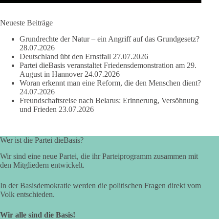
dieBasis Sachsen-Anhalt steht für Kooperation in Sachfragen.
Jeder Antrag soll danach bewertet werden, ob er dem Land
und den Menschen wirklich nützt.
Neueste Beiträge
Zustimmung, wenn ein Vorschlag sinnvoll ist. Ablehnung,
Grundrechte der Natur – ein Angriff auf das Grundgesetz?
wenn er Sachsen-Anhalt nicht weiterbringt.
28.07.2026
Deutschland übt den Ernstfall
27.07.2026
💬 Was ist dir wichtiger: der Absender eines Antrags oder das
Partei dieBasis veranstaltet Friedensdemonstration am 29.
Ergebnis für Sachsen-Anhalt?
August in Hannover
24.07.2026
Woran erkennt man eine Reform, die den Menschen dient?
24.07.2026
#dieBasis
#sachsenanhalt
#ltw2026
#landtagswahl
Freundschaftsreise nach Belarus: Erinnerung, Versöhnung
und Frieden
23.07.2026
👉 Folgen:
https://www.facebook.com/groups/diebasissachsenanhalt/
Wer ist die Partei dieBasis?
Wir sind eine neue Partei, die ihr Parteiprogramm zusammen mit
24
6
2
Auf Facebook ansehen
den Mitgliedern entwickelt.
DieBasis
In der Basisdemokratie werden die politischen Fragen direkt vom
2 Tage(n) zuvor
Volk entschieden.
⚡ Vorsorge ist richtig. Aber Vorsorge ersetzt keine verlässliche
Wir alle sind die Basis!