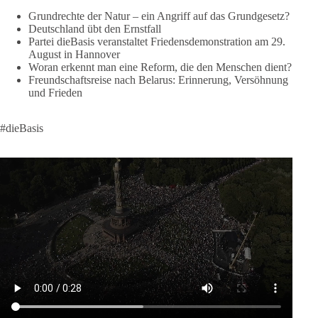
https://diebasis.de/spenden/
Grundrechte der Natur – ein Angriff auf das Grundgesetz?
Deutschland übt den Ernstfall
Partei dieBasis veranstaltet Friedensdemonstration am 29.
#dieBasis
#frieden
#russandistnichtunserFeind
#friedenspartei
August in Hannover
Woran erkennt man eine Reform, die den Menschen dient?
Freundschaftsreise nach Belarus: Erinnerung, Versöhnung
und Frieden
377
168
37
Auf Facebook ansehen
DieBasis
#dieBasis
1 Tag zuvor
Wusstest du, dass ein guter Antrag nicht besser oder schlechter
wird, nur weil er von einer bestimmten Partei kommt?
Sachsen-Anhalt braucht Lösungen für Schule, Pflege,
Wirtschaft, Infrastruktur und die Kommunen. Diese Probleme
werden nicht kleiner, wenn im Landtag zuerst auf Parteifarbe
und erst danach auf den Inhalt geschaut wird.
🟩🟩🟦🟦🟥🟥🟧🟧