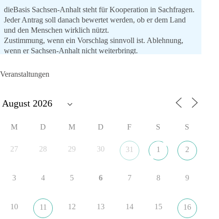
dieBasis Sachsen-Anhalt steht für Kooperation in Sachfragen.
Jeder Antrag soll danach bewertet werden, ob er dem Land
und den Menschen wirklich nützt.
Zustimmung, wenn ein Vorschlag sinnvoll ist. Ablehnung,
wenn er Sachsen-Anhalt nicht weiterbringt.
💬 Was ist dir wichtiger: der Absender eines Antrags oder das
Veranstaltungen
Ergebnis für Sachsen-Anhalt?
#dieBasis
#sachsenanhalt
#ltw2026
#landtagswahl
👉 Folgen:
M
D
M
D
F
S
S
https://www.facebook.com/groups/diebasissachsenanhalt/
27
28
29
30
31
1
2
8
4
1
Auf Facebook ansehen
3
4
5
6
7
8
9
DieBasis
1 Tag zuvor
10
12
13
14
15
11
16