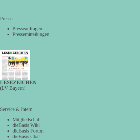
🟩🟩🟦🟦🟥🟥🟧🟧
Presse
🔗 Quelle:
https://www.epochtimes.de/politik/deutschland/linke-
fuer-abschaffung-der-fuenf-prozent-huerde-bei-bundestagswahlen-
Presseanfragen
union-dagegen-a5567640.html
Pressemitteilungen
#Bundestag
#Wählerwillen
#5ProzentHürde
#HansJürgenPapier
#AFD
#dieLinke
#Wahlrecht
#Demokratie
#Machtbegrenzung
24
3
3
Auf Facebook ansehen
DieBasis
2 Tage(n) zuvor
LESEZEICHEN
(LV Bayern)
❗️ Es ist keine Zensur. Es wurden lediglich überflüssige
Informationen entfernt.
Service & Intern
Wer den schwarzen Balken kontrolliert, kontrolliert die
Geschichte.
Mitgliedschaft
dieBasis Wiki
dieBasis Forum
🟩🟩🟦🟦🟥🟥🟧🟧
dieBasis Chat