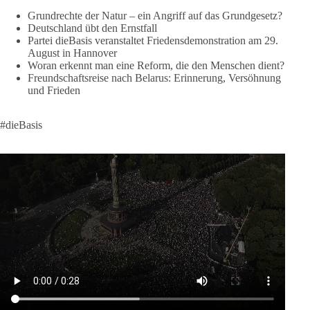
Europa braucht eine Migrationspolitik, die auf drei
Grundrechte der Natur – ein Angriff auf das Grundgesetz?
Grundpfeilern beruht:
Deutschland übt den Ernstfall
Partei dieBasis veranstaltet Friedensdemonstration am 29.
August in Hannover
✅ Achtung der Menschenwürde
Woran erkennt man eine Reform, die den Menschen dient?
✅ Wahrung rechtsstaatlicher Verfahren
Freundschaftsreise nach Belarus: Erinnerung, Versöhnung
✅ Verantwortung statt Symbolpolitik
und Frieden
Krisen dürfen nicht verwaltet werden, sie müssen verhindert
#dieBasis
werden. Das gelingt nur durch eine Politik, die Fluchtursachen
bekämpft, Schleuserkriminalität entschlossen entgegentritt und
Migration nicht zum Gegenstand geopolitischer Machtspiele
werden lässt.
Der Mensch darf niemals zum Spielball politischer Interessen
werden.
#dieBasis
#Migration
#Europa
#Menschenwürde
#Rechtsstaat
#Frieden
#Subsidiarität
41
15
5
Auf Facebook ansehen