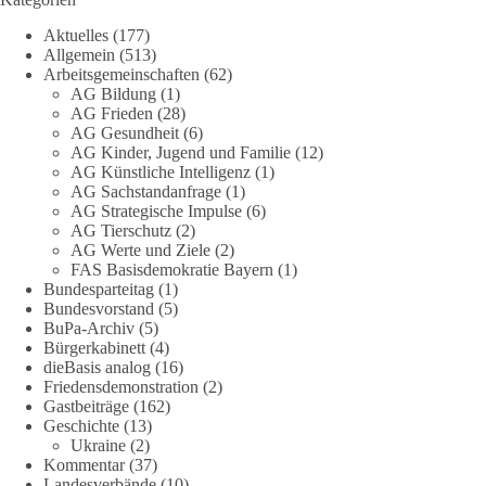
Eine resiliente Gesellschaft erkennt man nicht daran, wie sie
Aktuelles
(177)
Strommangel verwaltet, sondern daran, wie sie ihn verhindert!
Allgemein
(513)
Arbeitsgemeinschaften
(62)
Quellen:
https://apollo-news.net/geheimplan-energiekrise-
AG Bildung
(1)
bundesnetzagentur-bereitet-sich-auf-strommangel-ueber-
AG Frieden
(28)
mehrere-tage-bis-wochen-vor/
und
AG Gesundheit
(6)
AG Kinder, Jugend und Familie
(12)
https://www.merkur.de/deutschland/der-geheimplan-gegen-
AG Künstliche Intelligenz
(1)
stromausfalle-der-bundesnetzagentur-zr-94423201.html?
AG Sachstandanfrage
(1)
utm_source=chatgpt.com
AG Strategische Impulse
(6)
AG Tierschutz
(2)
🟩🟩🟦🟦🟥🟥🟧🟧
AG Werte und Ziele
(2)
FAS Basisdemokratie Bayern
(1)
Bundesparteitag
(1)
Wieder ein Beispiel dafür, warum wir 1 Milliarde für freie
Bundesvorstand
(5)
Medien fordern sollten: 👉 Jetzt Petition unterzeichnen
BuPa-Archiv
(5)
Bürgerkabinett
(4)
#dieBasis
#Energie
#Versorgungssicherheit
#Infrastruktur
dieBasis analog
(16)
#Technologieoffen
#Resilienz
Friedensdemonstration
(2)
Gastbeiträge
(162)
Geschichte
(13)
Ukraine
(2)
158
26
69
Auf Facebook ansehen
Kommentar
(37)
Landesverbände
(10)