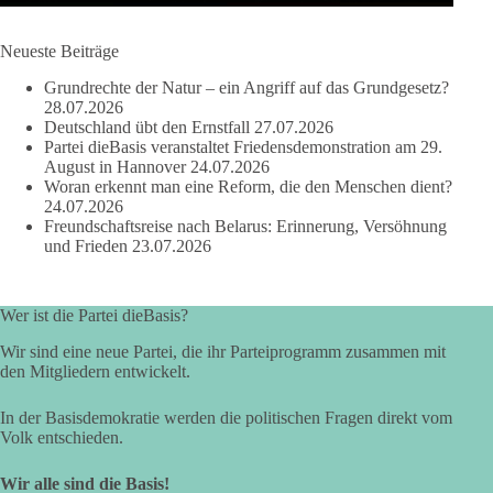
DieBasis
Neueste Beiträge
2 Tage(n) zuvor
Grundrechte der Natur – ein Angriff auf das Grundgesetz?
28.07.2026
Deutschland übt den Ernstfall
27.07.2026
Partei dieBasis veranstaltet Friedensdemonstration am 29.
August in Hannover
24.07.2026
❌ Kleine Parteien ausgesperrt: Schützt die Hürde nur die Großen?
Woran erkennt man eine Reform, die den Menschen dient?
24.07.2026
🗳 Bei der Bundestagswahl 2025 blieben rund 6,8 Millionen
gültige Zweitstimmen bei der Sitzverteilung außen vor – fast jede
Freundschaftsreise nach Belarus: Erinnerung, Versöhnung
siebte.
und Frieden
23.07.2026
🔎 Ex-Verfassungsgerichtspräsident Hans-Jürgen Papier schlägt drei
Prozent vor. Die AfD will die Klausel streichen, die Linke
Wer ist die Partei dieBasis?
unterstützt drei Prozent, die Union lehnt ab.
Wir sind eine neue Partei, die ihr Parteiprogramm zusammen mit
✅ dieBasis NRW steht für gleiche Chancen, Machtbegrenzung,
den Mitgliedern entwickelt.
Schwarmintelligenz und einen Bundestag, der den Wählerwillen
besser abbildet. Politische Vielfalt ist kein Störfall. Sperrklauseln
dürfen etablierte Macht nicht schützen.
In der Basisdemokratie werden die politischen Fragen direkt vom
Volk entschieden.
🟩🟩🟦🟦🟥🟥🟧🟧
Wir alle sind die Basis!
🤝 Jetzt Mitglied werden:
https://diebasis.de/mitgliedschaft/