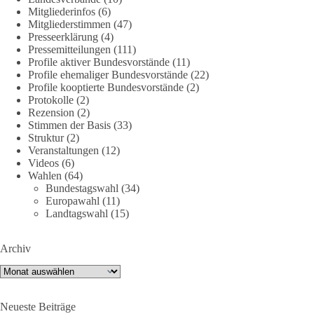
Mitgliederinfos
(6)
DieBasis
Mitgliederstimmen
(47)
2 Tage(n) zuvor
Presseerklärung
(4)
Pressemitteilungen
(111)
🌍 Migration darf niemals zum politischen Druckmittel
Profile aktiver Bundesvorstände
(11)
werden.
Profile ehemaliger Bundesvorstände
(22)
Profile kooptierte Bundesvorstände
(2)
Protokolle
(2)
Die Ereignisse in Ceuta zeigen, wie schnell Menschen
Rezension
(2)
zwischen geopolitische Interessen geraten können.
Stimmen der Basis
(33)
Unabhängig davon, welche politischen oder diplomatischen
Struktur
(2)
Ursachen diese Krise im Einzelnen hatte, eines wird deutlich:
Veranstaltungen
(12)
Wenn Migration als Druckmittel eingesetzt oder von
Videos
(6)
Wahlen
(64)
Schleusernetzwerken ausgenutzt werden kann, verlieren am
Bundestagswahl
(34)
Ende immer die Menschen.
Europawahl
(11)
Landtagswahl
(15)
🟩🟩🟦🟦🟥🟥🟧🟧
Archiv
dieBasis meint:
Archiv
Wer Menschen für politische Interessen instrumentalisiert,
verliert den Menschen aus dem Blick.
Neueste Beiträge