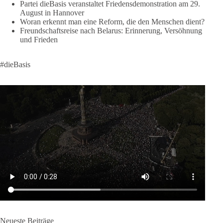
Partei dieBasis veranstaltet Friedensdemonstration am 29.
klares Bekenntnis zur militärischen Abschreckung und dazu
August in Hannover
die Forderung, der Iran dürfe keine Kernwaffe besitzen.
Woran erkennt man eine Reform, die den Menschen dient?
Freundschaftsreise nach Belarus: Erinnerung, Versöhnung
Und wo war der Austausch über eine friedensorientierte
und Frieden
Politik?
#dieBasis
🟩🟩🟦🟦🟥🟥🟧🟧
dieBasis fordert als einzige Partei in Deutschland den Austritt
aus der NATO. Ein Gipfel, der mehr nach Rüstungsdeal als
nach Friedenspolitik klingt, wird niemals Sicherheit schaffen,
ob nun in Deutschland oder weltweit.
Quelle:
https://www.tagesschau.de/ausland/asien/nato-
erklaerung-ankara-100.html
#dieBasis
#NATO
#Gipfeltreffen
#Frieden
#Sicherheit
664
137
66
Auf Facebook ansehen
Neueste Beiträge