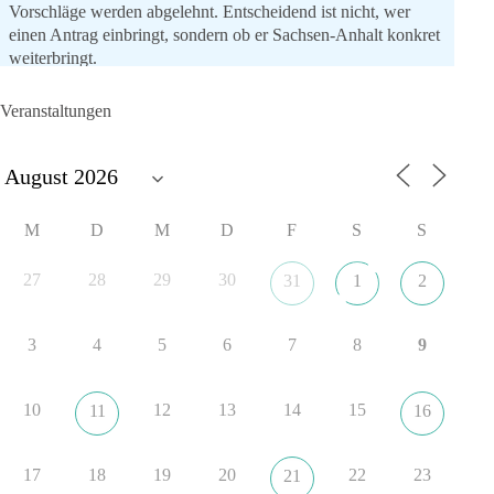
Vorschläge werden abgelehnt. Entscheidend ist nicht, wer
einen Antrag einbringt, sondern ob er Sachsen-Anhalt konkret
weiterbringt.
Keine automatische Zustimmung. Keine automatische
Ablehnung. Keine politische Verschmelzung.
Veranstaltungen
💬 Was ist dir wichtiger: feste Lager oder unabhängige
Entscheidungen? 👇
#dieBasis
#SachsenAnhalt
#Landtagswahl2026
#Kooperation
M
D
M
D
F
S
S
#Sachpolitik
27
28
29
30
31
1
2
6
2
Auf Facebook ansehen
3
4
5
6
7
8
9
DieBasis
1 Tag zuvor
10
12
13
14
15
11
16
„Plandemie-Logik Reloaded“
17
18
19
20
22
23
21
Sie sagten immer und immer wieder: „Nur die Impfung rettet