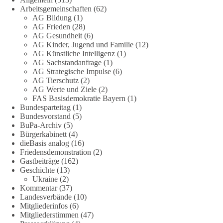
Arbeitsgemeinschaften
(62)
Die Energiewende ist bisher kein Erfolg, sondern ein teures,
AG Bildung
(1)
ineffizientes Unterfangen. Dies belegt eine Auswertung der
AG Frieden
(28)
NZZ, wonach die Energiewende den Strom nicht billiger,
AG Gesundheit
(6)
sondern teurer gemacht hat.
AG Kinder, Jugend und Familie
(12)
AG Künstliche Intelligenz
(1)
Quelle:
https://www.nzz.ch/der-andere-blick/fehlschlag-
AG Sachstandanfrage
(1)
AG Strategische Impulse
(6)
energiewende-warum-deutschland-trotz-rekordausbau-von-
AG Tierschutz
(2)
wind-und-sonnenkraft-weniger-strom-erzeugt-ld.10006607
AG Werte und Ziele
(2)
FAS Basisdemokratie Bayern
(1)
🟩🟩🟦🟦🟥🟥🟧🟧
Bundesparteitag
(1)
Bundesvorstand
(5)
„Wir brauchen dringend wettbewerbsfähige Energiepreise und
BuPa-Archiv
(5)
Bürgerkabinett
(4)
eine ideologiefreie Diskussion“, meint der Demokratie-
dieBasis analog
(16)
Bestatter.
Friedensdemonstration
(2)
Gastbeiträge
(162)
Wie siehst du das?
Geschichte
(13)
Ukraine
(2)
🤝 Jetzt Politik für die Menschen mitgestalten:
Kommentar
(37)
Landesverbände
(10)
https://diebasis.de/mitgliedschaft/
Mitgliederinfos
(6)
Mitgliederstimmen
(47)
#dieBasis
#energiewende
#strompreise
#wettbewerb