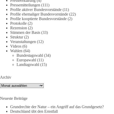
Presseerklärung
(4)
Pressemitteilungen
(111)
Profile aktiver Bundesvorstände
(11)
Profile ehemaliger Bundesvorstände
(22)
40
7
Auf Facebook ansehen
Profile kooptierte Bundesvorstände
(2)
Protokolle
(2)
DieBasis
Rezension
(2)
Stimmen der Basis
(33)
2 Tage(n) zuvor
Struktur
(2)
Veranstaltungen
(12)
⚡️ NATO-Gipfel in Ankara: Kriegskonferenz statt
Videos
(6)
Friedensgipfel!?
Wahlen
(64)
Bundestagswahl
(34)
Anfang Juli 2026 trafen sich 32 Bündnisstaaten sowie deren
Europawahl
(11)
Staats- und Regierungschefs zum NATO-Gipfel in der Türkei.
Landtagswahl
(15)
Von der NATO wird behauptet, sie sei das wichtigste
Verteidigungsbündnis der Welt und ein Garant für Sicherheit.
Archiv
Archiv
Die Gipfelerklärung liest sich jedoch wie ein Protokoll einer
industriellen Kriegskonferenz:
Neueste Beiträge
Neue Milliardenhilfen für die Ukraine, neue Verpflichtungen
Grundrechte der Natur – ein Angriff auf das Grundgesetz?
für Europa, gigantische Rüstungsdeals, Ausbau der
Deutschland übt den Ernstfall
Verteidigungsindustrie, Modernisierung der Streitkräfte, ein