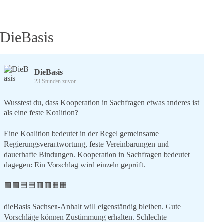
Erinnerns:
Gedenktag
an
die
DieBasis
Coronazeit
DieBasis
23 Stunden zuvor
Wusstest du, dass Kooperation in Sachfragen etwas anderes ist
als eine feste Koalition?
Eine Koalition bedeutet in der Regel gemeinsame
Regierungsverantwortung, feste Vereinbarungen und
dauerhafte Bindungen. Kooperation in Sachfragen bedeutet
dagegen: Ein Vorschlag wird einzeln geprüft.
🟩🟩🟦🟦🟥🟥🟧🟧
dieBasis Sachsen-Anhalt will eigenständig bleiben. Gute
Vorschläge können Zustimmung erhalten. Schlechte