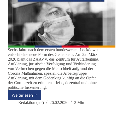
Sechs Jahre nach dem ersten bundesweiten Lockdown
entsteht eine neue Form des Gedenkens: Am 22. März
2026 plant das ZAAVV, das Zentrum für Aufarbeitung,
Aufklärung, juristische Verfolgung und Verhinderung
von Verbrechen gegen die Menschheit aufgrund der
Corona-Maßnahmen, speziell die Arbeitsgruppe
Aufklärung, mit dem Gedenktag künftig an die Opfer
der Coronazeit zu erinnern – leise, dezentral und ohne
politische Inszenierung.
Weiterlesen
Ein
neuer
Redaktion (nsf)
26.02.2026
2 Min
Tag
des