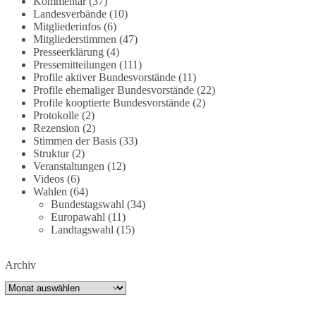
Kommentar
(37)
partei.de/2026/07/grundrechte-der-natur-ein-
Landesverbände
(10)
Mitgliederinfos
(6)
angriff-auf-das-grundgesetz/
Mitgliederstimmen
(47)
Presseerklärung
(4)
🟩🟩🟦🟦🟥🟥🟧🟧
Pressemitteilungen
(111)
Profile aktiver Bundesvorstände
(11)
Es ging weniger um fertige Antworten als um eine
Profile ehemaliger Bundesvorstände
(22)
Debatte darüber, wie Freiheit, Verantwortung,
Profile kooptierte Bundesvorstände
(2)
Protokolle
(2)
Naturschutz und Grundrechte in einer
Rezension
(2)
demokratischen Gesellschaft künftig miteinander
Stimmen der Basis
(33)
in Einklang gebracht werden können.
Struktur
(2)
Veranstaltungen
(12)
#dieBasis
#natur
#grundrechte
#grundgesetz
Videos
(6)
#demokratie
Wahlen
(64)
Bundestagswahl
(34)
Europawahl
(11)
Landtagswahl
(15)
38
7
8
Auf Facebook ansehen
Archiv
DieBasis
Archiv
1 Tag zuvor