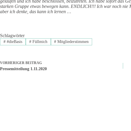
gelaufen und ich habe beschlossen, beizutreten. Ich habe sofort das Ge
starken Gruppe etwas bewegen kann. ENDLICH!!! Ich war noch nie Mit
aber ich denke, das kann ich lernen …
Schlagwörter
#
#dieBasis
#
Füllmich
#
Mitgliederstimmen
VORHERIGER
BEITRAG
Pressemitteilung 1.11.2020