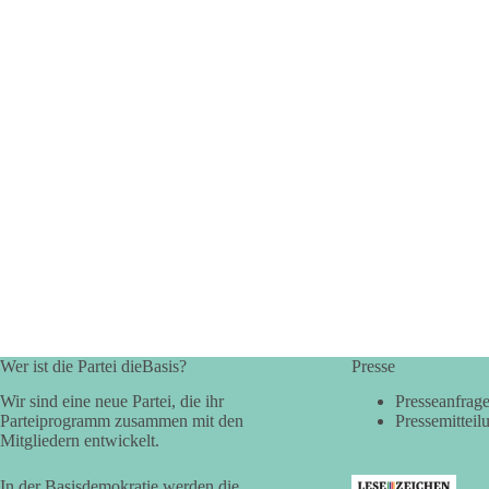
Wer ist die Partei dieBasis?
Presse
Wir sind eine neue Partei, die ihr
Presseanfrag
Parteiprogramm zusammen mit den
Pressemitteil
Mitgliedern entwickelt.
In der Basisdemokratie werden die