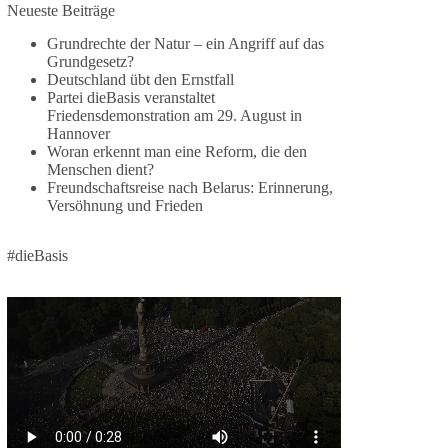
Jetzt dieBasis Sachsen-Anhalt unterstützen!
Neueste Beiträge
Grundrechte der Natur – ein Angriff auf das
Die Landtagswahl 2026 in Sachsen-Anhalt findet
Grundgesetz?
am 6. September statt. Die Inhalte stehen – jetzt
Deutschland übt den Ernstfall
müssen sie gesehen, geteilt und diskutiert werden.
Partei dieBasis veranstaltet
Friedensdemonstration am 29. August in
Folge unseren Kanälen:
Hannover
Facebook:
Woran erkennt man eine Reform, die den
Menschen dient?
https://www.facebook.com/groups/diebasissachse
Freundschaftsreise nach Belarus: Erinnerung,
nanhalt/
Versöhnung und Frieden
Instragram:
https://www.instagram.com/die_basis_sachsen_an
halt/
#dieBasis
Tiktok:
https://www.tiktok.com/@diebasis_sachsenanhalt
X:
https://x.com/DieBasisLSA
Youtube:
https://www.youtube.com/dieBasisSachsenAnhalt
🟩🟩🟦🟦🟥🟥🟧🟧
Like, teile und kommentiere unsere Beiträge,