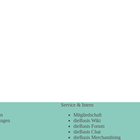
Service & Intern
en
Mitgliedschaft
ungen
dieBasis Wiki
dieBasis Forum
dieBasis Chat
dieBasis Merchandising