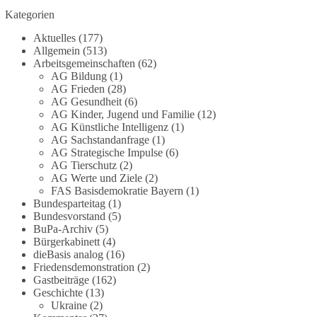
Grundgesetz?
Kategorien
Im Politischen Frühschoppen diskutieren die
Aktuelles
(177)
Teilnehmer das Verhältnis von Mensch, Natur und
Allgemein
(513)
Grundgesetz.
Arbeitsgemeinschaften
(62)
AG Bildung
(1)
AG Frieden
(28)
Beitrag der AG Strategische Impulse
AG Gesundheit
(6)
AG Kinder, Jugend und Familie
(12)
Kann die Natur Träger eigener Grundrechte sein?
AG Künstliche Intelligenz
(1)
Oder würde eine solche Entwicklung das
AG Sachstandanfrage
(1)
Fundament unseres Grundgesetzes sprengen? Mit
AG Strategische Impulse
(6)
AG Tierschutz
(2)
dieser grundsätzlichen Frage beschäftigte sich die
AG Werte und Ziele
(2)
Teilnehmer des Politischen Frühschoppens der
FAS Basisdemokratie Bayern
(1)
AG Strategische Impulse am 19. Juli 2026.
Bundesparteitag
(1)
Referent Frank Bothmann stellte die These auf,
Bundesvorstand
(5)
dass die derzeit in Teilen der Umweltbewegung
BuPa-Archiv
(5)
diskutierten „Grundrechte der Natur“ weit über
Bürgerkabinett
(4)
dieBasis analog
(16)
klassischen Naturschutz hinausreichen und
Friedensdemonstration
(2)
grundlegende Fragen zum Menschenbild, zum
Gastbeiträge
(162)
Rechtsstaat und zur Demokratie aufwerfen. [...]
Geschichte
(13)
Ukraine
(2)
👉 Hier weiterlesen:
https://diebasis-