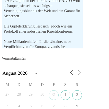
NATO-Gipfel in der Türkei. Von der NATO wird
behauptet, sie sei das wichtigste
Verteidigungsbündnis der Welt und ein Garant für
Sicherheit.
Die Gipfelerklärung liest sich jedoch wie ein
Protokoll einer industriellen Kriegskonferenz:
Neue Milliardenhilfen für die Ukraine, neue
Verpflichtungen für Europa, gigantische
Rüstungsdeals, Ausbau der
Verteidigungsindustrie, Modernisierung der
Veranstaltungen
Streitkräfte, ein klares Bekenntnis zur
militärischen Abschreckung und dazu die
Forderung, der Iran dürfe keine Kernwaffe
besitzen.
M
D
M
D
F
S
S
Und wo war der Austausch über eine
friedensorientierte Politik?
27
28
29
30
31
1
2
🟩🟩🟦🟦🟥🟥🟧🟧
3
4
5
6
7
8
9