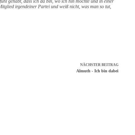
fühl gehabt, dass ich da bin, wo ich hin möchte und in einer
glied irgendeiner Partei und weiß nicht, was man so tut,
NÄCHSTER
BEITRAG
Almuth - Ich bin dabei