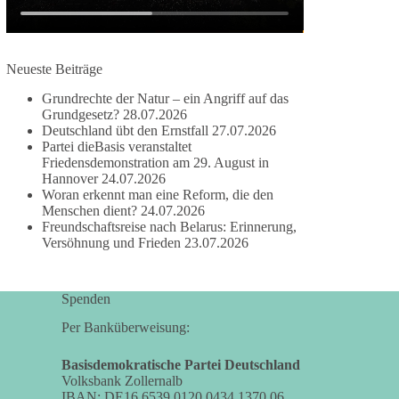
damit noch mehr Menschen mitbekommen, wofür
wir stehen und warum es sich lohnt, dieBasis zu
wählen.
Neueste Beiträge
Mehr Infos:
https://diebasis-st.de/wahlprogramm/
Grundrechte der Natur – ein Angriff auf das
#dieBasis
#Landtagswahl
#SachsenAnhalt
Grundgesetz?
28.07.2026
#DeineStimmezählt
#jetztunterstützen
Deutschland übt den Ernstfall
27.07.2026
Partei dieBasis veranstaltet
Friedensdemonstration am 29. August in
Hannover
24.07.2026
58
6
14
Woran erkennt man eine Reform, die den
Auf Facebook ansehen
Menschen dient?
24.07.2026
Freundschaftsreise nach Belarus: Erinnerung,
DieBasis
Versöhnung und Frieden
23.07.2026
1 Tag zuvor
🔎 Über 100-mal keine Antwort.
Spenden
Anthony Fauci, Immunologe und Berater des
Per Banküberweisung:
ehemaligen US-Präsidenten, hat bei einer
Anhörung des US-Senats auf mehr als 100
Basisdemokratische Partei Deutschland
Volksbank Zollernalb
Fragen die Aussage verweigert. Die juristische
IBAN: DE16 6539 0120 0434 1370 06