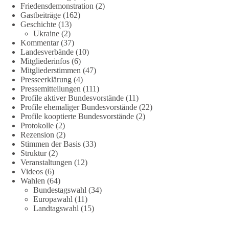
Friedensdemonstration
(2)
Gastbeiträge
(162)
Geschichte
(13)
239
36
60
Ukraine
(2)
Auf Facebook ansehen
Kommentar
(37)
Landesverbände
(10)
DieBasis
Mitgliederinfos
(6)
2 Tage(n) zuvor
Mitgliederstimmen
(47)
Presseerklärung
(4)
🕊 Wir wollen den Krieg mit Russland nicht!
Pressemitteilungen
(111)
Profile aktiver Bundesvorstände
(11)
Profile ehemaliger Bundesvorstände
(22)
Am 20. Juni 2026 fand in Berlin am Brandenburger Tor die
Profile kooptierte Bundesvorstände
(2)
Demonstration mit dem Motto „Russland ist nicht unser
Protokolle
(2)
Feind“ statt.
Rezension
(2)
Stimmen der Basis
(33)
Hier ein Auszug aus der Rede von der
Struktur
(2)
Veranstaltungen
(12)
Bundestagsabgeordneten Sevim Dağdelen (BSW).
Videos
(6)
Wahlen
(64)
„Wir müssen Nein sagen zu diesem stinkenden
Bundestagswahl
(34)
Revanchismus!“
Europawahl
(11)
Landtagswahl
(15)
👉 Hier geht es zum vollständigen Video:
https://www.youtube.com/live/a9hOswSNg4I?