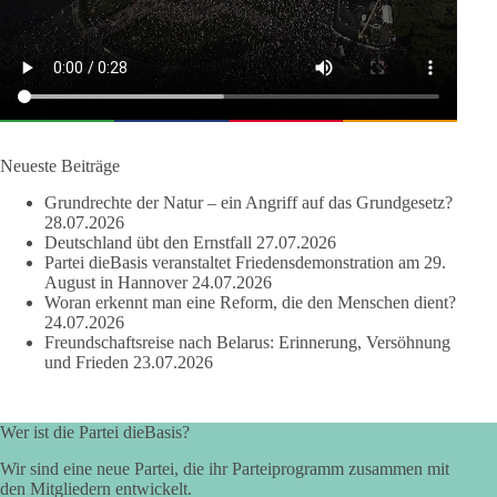
und erst danach auf den Inhalt geschaut wird.
🟩🟩🟦🟦🟥🟥🟧🟧
dieBasis Sachsen-Anhalt steht für Kooperation in Sachfragen.
Jeder Antrag soll danach bewertet werden, ob er dem Land
und den Menschen wirklich nützt.
Neueste Beiträge
Zustimmung, wenn ein Vorschlag sinnvoll ist. Ablehnung,
Grundrechte der Natur – ein Angriff auf das Grundgesetz?
wenn er Sachsen-Anhalt nicht weiterbringt.
28.07.2026
Deutschland übt den Ernstfall
27.07.2026
💬 Was ist dir wichtiger: der Absender eines Antrags oder das
Partei dieBasis veranstaltet Friedensdemonstration am 29.
Ergebnis für Sachsen-Anhalt?
August in Hannover
24.07.2026
Woran erkennt man eine Reform, die den Menschen dient?
24.07.2026
#dieBasis
#sachsenanhalt
#ltw2026
#landtagswahl
Freundschaftsreise nach Belarus: Erinnerung, Versöhnung
und Frieden
23.07.2026
👉 Folgen:
https://www.facebook.com/groups/diebasissachsenanhalt/
Wer ist die Partei dieBasis?
Wir sind eine neue Partei, die ihr Parteiprogramm zusammen mit
24
6
2
Auf Facebook ansehen
den Mitgliedern entwickelt.