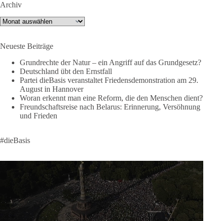
Archiv
si=2b_C6GgNY9EB-rXw
Archiv
🟩🟩🟦🟦🟥🟥🟧🟧
Neueste Beiträge
❤️ Wir freuen uns über deine Unterstützung:
https://diebasis.de/spenden/
Grundrechte der Natur – ein Angriff auf das Grundgesetz?
Deutschland übt den Ernstfall
Partei dieBasis veranstaltet Friedensdemonstration am 29.
#dieBasis
#frieden
#russandistnichtunserFeind
#friedenspartei
August in Hannover
Woran erkennt man eine Reform, die den Menschen dient?
Freundschaftsreise nach Belarus: Erinnerung, Versöhnung
und Frieden
377
168
37
Auf Facebook ansehen
DieBasis
#dieBasis
2 Tage(n) zuvor
Wusstest du, dass ein guter Antrag nicht besser oder schlechter
wird, nur weil er von einer bestimmten Partei kommt?
Sachsen-Anhalt braucht Lösungen für Schule, Pflege,
Wirtschaft, Infrastruktur und die Kommunen. Diese Probleme
werden nicht kleiner, wenn im Landtag zuerst auf Parteifarbe