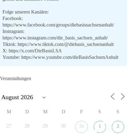
Folge unseren Kanälen:
Facebook:
https://www.facebook.com/groups/diebasissachsenanhalt/
Instragram:
https://www.instagram.com/die_basis_sachsen_anhalt/
Tiktok:
https://www.tiktok.com/@diebasis_sachsenanhalt
X:
https://x.com/DieBasisLSA
Youtube:
https://www.youtube.com/dieBasisSachsenAnhalt
🟩🟩🟦🟦🟥🟥🟧🟧
Veranstaltungen
Like, teile und kommentiere unsere Beiträge, damit noch mehr
Menschen mitbekommen, wofür wir stehen und warum es sich
lohnt, dieBasis zu wählen.
Mehr Infos:
https://diebasis-st.de/wahlprogramm/
M
D
M
D
F
S
S
#dieBasis
#Landtagswahl
#SachsenAnhalt
#DeineStimmezählt
#jetztunterstützen
27
28
29
30
31
1
2