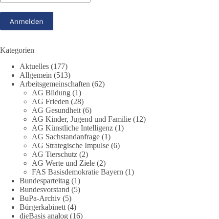
❓Und wer übernimmt die Verantwortung für die massiven
Folgen für Kinder, Familien, Unternehmen und das Vertrauen
in unseren Rechtsstaat?
🟩🟩🟦🟦🟥🟥🟧🟧
Kategorien
Aktuelles
(177)
Eine demokratische Gesellschaft lebt nicht davon, unbequeme
Allgemein
(513)
Fragen zu vermeiden. Sie lebt davon, Fragen offen zu stellen
Arbeitsgemeinschaften
(62)
und transparent zu beantworten.
AG Bildung
(1)
AG Frieden
(28)
AG Gesundheit
(6)
dieBasis fordert deshalb weiterhin eine unabhängige,
AG Kinder, Jugend und Familie
(12)
vollständige und transparente Aufarbeitung der Corona-Politik.
AG Künstliche Intelligenz
(1)
Ohne Denkverbote, ohne Vorverurteilungen und ohne Tabus.
AG Sachstandanfrage
(1)
AG Strategische Impulse
(6)
Quellen:
https://apnews.com/article/fauci-diaries-covid-origins-
AG Tierschutz
(2)
rand-paul-6b25da9f75a0becbaf2886ab22643e67
und
AG Werte und Ziele
(2)
FAS Basisdemokratie Bayern
(1)
https://www.tichyseinblick.de/kolumnen/aus-aller-welt/usa-
Bundesparteitag
(1)
tagebuch-fauci-corona-impfung/
Bundesvorstand
(5)
BuPa-Archiv
(5)
#dieBasis
#Corona
#Aufarbeitung
#Transparenz
#Demokratie
Bürgerkabinett
(4)
#Vertrauen
dieBasis analog
(16)