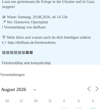
Lasst uns gemeinsam die Kriege in der Ukraine und in Gaza
stoppen!
📅 Wann: Samstag, 29.08.2026, ab 14 Uhr
📍 Wo: Hannover, Opernplatz
ℹ️ Versammlung von dieBasis
🪧 Mehr Infos und warum auch du dich beteiligen solltest:
👉
http://dieBasis.de/friedensdemo
🟩🟩🟦🟦🟥🟥🟧🟧
Friedensfähig statt kriegstüchtig
Wir stehen für
Veranstaltungen
⚠️ Sofortigen Stopp aller Waffenlieferungen ins Ausland,
zumindest in Kriegsgebiete
⚠️ Beteiligung an humanitärer Hilfe für alle Kriegsopfer
⚠️ Aufruf zum sofortigen Waffenstillstand bzw. zu
M
D
M
D
F
S
S
Friedensverhandlungen
⚠️ Einhaltung von Völkerrecht und UN-Charta