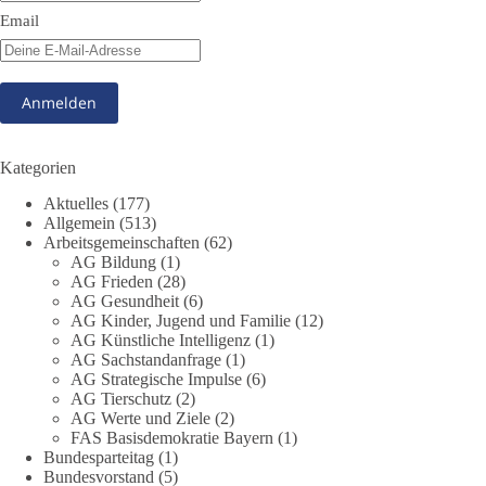
51
5
10
Auf Facebook ansehen
Email
DieBasis
6 Stunden zuvor
13
1
Auf Facebook ansehen
Kategorien
DieBasis
Aktuelles
(177)
11 Stunden zuvor
Allgemein
(513)
Arbeitsgemeinschaften
(62)
Jetzt abstimmen: Welche Rolle soll Deutschland in Sachen
AG Bildung
(1)
Verteidung übernehmen❓
AG Frieden
(28)
AG Gesundheit
(6)
Das Bundesministerium der Verteidigung schreibt im
AG Kinder, Jugend und Familie
(12)
AG Künstliche Intelligenz
(1)
Strategiepapier, dass die Bundeswehr zum Schutz des Landes
AG Sachstandanfrage
(1)
und der Verbündeten abschreckungs- und verteidigungsfähig
AG Strategische Impulse
(6)
sein muss. Die strategische Ausrichtung sieht vor, dass
AG Tierschutz
(2)
Deutschland in der NATO eine Führungsrolle übernimmt, zur
AG Werte und Ziele
(2)
stärksten konventionellen Armee Europas werden soll und
FAS Basisdemokratie Bayern
(1)
über die Verteidigungsbereitschaft hinaus aufrüstet.
Bundesparteitag
(1)
Bundesvorstand
(5)