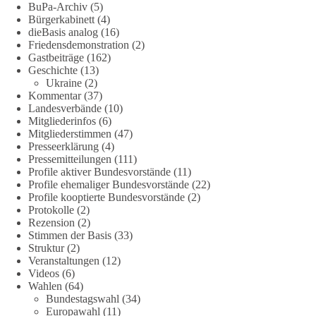
BuPa-Archiv
(5)
Wie siehst du das? Mach jetzt bei unserer Umfrage mit und sag
Bürgerkabinett
(4)
uns deine Meinung:
dieBasis analog
(16)
Friedensdemonstration
(2)
point_right
https://diebasis-he.de/umfrage-des-monats-august-
Gastbeiträge
(162)
2026/
point_left
Geschichte
(13)
Ukraine
(2)
Kommentar
(37)
🟩🟩🟦🟦🟥🟥🟧🟧
Landesverbände
(10)
Mitgliederinfos
(6)
Quelle:
#section
-6092974" target="_blank"
Mitgliederstimmen
(47)
rel="noreferrer">https://www.bmvg.de/de/grundlagendokume
Presseerklärung
(4)
nte-strategische-ausrichtung
#section
-6092974
Pressemitteilungen
(111)
Profile aktiver Bundesvorstände
(11)
Profile ehemaliger Bundesvorstände
(22)
#dieBasis
#Umfrage
#Verteidigung
#Bundeswehr
#NATO
Profile kooptierte Bundesvorstände
(2)
Protokolle
(2)
Rezension
(2)
Stimmen der Basis
(33)
659
669
26
Auf Facebook ansehen
Struktur
(2)
Veranstaltungen
(12)
DieBasis
Videos
(6)
Wahlen
(64)
1 Tag zuvor
Bundestagswahl
(34)
Europawahl
(11)
💧 Wasser ist kein globales Experiment