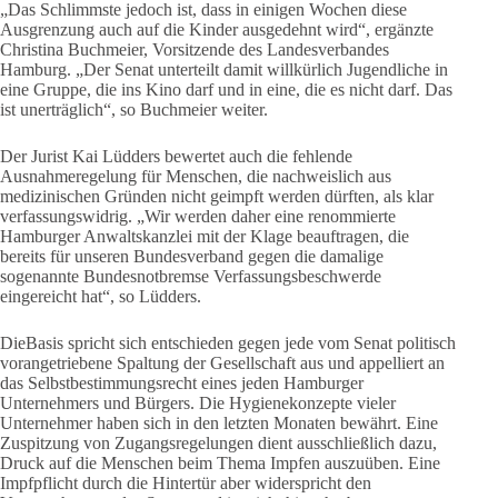
„Das Schlimmste jedoch ist, dass in einigen Wochen diese
Ausgrenzung auch auf die Kinder ausgedehnt wird“, ergänzte
Christina Buchmeier, Vorsitzende des Landesverbandes
Hamburg. „Der Senat unterteilt damit willkürlich Jugendliche in
eine Gruppe, die ins Kino darf und in eine, die es nicht darf. Das
ist unerträglich“, so Buchmeier weiter.
Der Jurist Kai Lüdders bewertet auch die fehlende
Ausnahmeregelung für Menschen, die nachweislich aus
medizinischen Gründen nicht geimpft werden dürften, als klar
verfassungswidrig. „Wir werden daher eine renommierte
Hamburger Anwaltskanzlei mit der Klage beauftragen, die
bereits für unseren Bundesverband gegen die damalige
sogenannte Bundesnotbremse Verfassungsbeschwerde
eingereicht hat“, so Lüdders.
DieBasis spricht sich entschieden gegen jede vom Senat politisch
vorangetriebene Spaltung der Gesellschaft aus und appelliert an
das Selbstbestimmungsrecht eines jeden Hamburger
Unternehmers und Bürgers. Die Hygienekonzepte vieler
Unternehmer haben sich in den letzten Monaten bewährt. Eine
Zuspitzung von Zugangsregelungen dient ausschließlich dazu,
Druck auf die Menschen beim Thema Impfen auszuüben. Eine
Impfpflicht durch die Hintertür aber widerspricht den