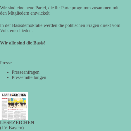
dauerhafte Bindungen. Kooperation in Sachfragen bedeutet
Wir sind eine neue Partei, die ihr Parteiprogramm zusammen mit
dagegen: Ein Vorschlag wird einzeln geprüft.
den Mitgliedern entwickelt.
🟩🟩🟦🟦🟥🟥🟧🟧
In der Basisdemokratie werden die politischen Fragen direkt vom
Volk entschieden.
dieBasis Sachsen-Anhalt will eigenständig bleiben. Gute
Wir alle sind die Basis!
Vorschläge können Zustimmung erhalten. Schlechte
Vorschläge werden abgelehnt. Entscheidend ist nicht, wer
einen Antrag einbringt, sondern ob er Sachsen-Anhalt konkret
weiterbringt.
Presse
Keine automatische Zustimmung. Keine automatische
Presseanfragen
Ablehnung. Keine politische Verschmelzung.
Pressemitteilungen
💬 Was ist dir wichtiger: feste Lager oder unabhängige
Entscheidungen? 👇
#dieBasis
#SachsenAnhalt
#Landtagswahl2026
#Kooperation
#Sachpolitik
LESEZEICHEN
(LV Bayern)
17
1
2
Auf Facebook ansehen