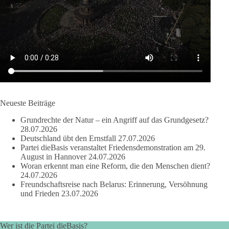
Boden, und Luft, in globale Kontrollsysteme zu überführen,
und fordert, dass Wasser und Nahrung demokratisch und lokal
bleiben, statt in die Kontrolle von Lobby-Organisationen oder
Investoren zu geraten.
Quelle:
https://www.youtube.com/watch?v=1bw0gjFxu_w
#dieBasis
#Wasserverbot
#Propaganda
#WEF
#Bürgerbeteiligung
Neueste Beiträge
Grundrechte der Natur – ein Angriff auf das Grundgesetz?
28.07.2026
219
7
55
Auf Facebook ansehen
Deutschland übt den Ernstfall
27.07.2026
Partei dieBasis veranstaltet Friedensdemonstration am 29.
DieBasis
August in Hannover
24.07.2026
1 Tag zuvor
Woran erkennt man eine Reform, die den Menschen dient?
24.07.2026
Freundschaftsreise nach Belarus: Erinnerung, Versöhnung
Wusstest du, dass Kooperation in Sachfragen etwas anderes ist
und Frieden
23.07.2026
als eine feste Koalition?
Eine Koalition bedeutet in der Regel gemeinsame
Wer ist die Partei dieBasis?
Regierungsverantwortung, feste Vereinbarungen und