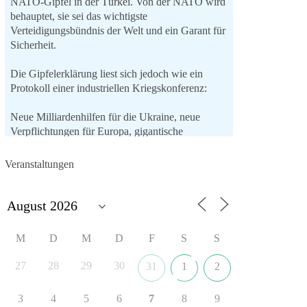
NATO-Gipfel in der Türkei. Von der NATO wird
behauptet, sie sei das wichtigste
Verteidigungsbündnis der Welt und ein Garant für
Sicherheit.
Die Gipfelerklärung liest sich jedoch wie ein
Protokoll einer industriellen Kriegskonferenz:
Neue Milliardenhilfen für die Ukraine, neue
Verpflichtungen für Europa, gigantische
Rüstungsdeals, Ausbau der
Verteidigungsindustrie, Modernisierung der
Veranstaltungen
Streitkräfte, ein klares Bekenntnis zur
militärischen Abschreckung und dazu die
Forderung, der Iran dürfe keine Kernwaffe
besitzen.
M
D
M
D
F
S
S
Und wo war der Austausch über eine
friedensorientierte Politik?
27
28
29
30
31
1
2
🟩🟩🟦🟦🟥🟥🟧🟧
3
4
5
6
7
8
9