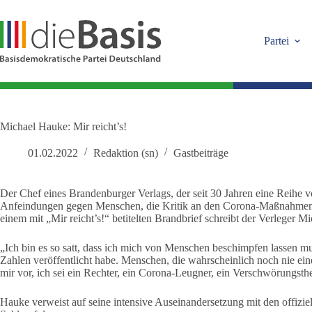
Zum
Inhalt
springen
Partei
Michael Hauke: Mir reicht’s!
01.02.2022
Redaktion (sn)
Gastbeiträge
Der Chef eines Brandenburger Verlags, der seit 30 Jahren eine Reihe v
Anfeindungen gegen Menschen, die Kritik an den Corona-Maßnahmen üb
einem mit „Mir reicht’s!“ betitelten Brandbrief schreibt der Verleger M
„Ich bin es so satt, dass ich mich von Menschen beschimpfen lassen mus
Zahlen veröffentlicht habe. Menschen, die wahrscheinlich noch nie e
mir vor, ich sei ein Rechter, ein Corona-Leugner, ein Verschwörungsth
Hauke verweist auf seine intensive Auseinandersetzung mit den offizi