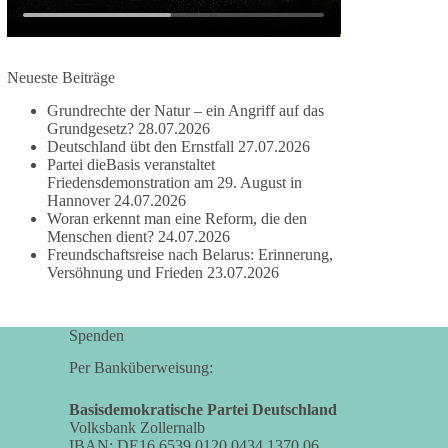
damit noch mehr Menschen mitbekommen, wofür
wir stehen und warum es sich lohnt, dieBasis zu
wählen.
Neueste Beiträge
Mehr Infos:
https://diebasis-st.de/wahlprogramm/
Grundrechte der Natur – ein Angriff auf das
#dieBasis
#Landtagswahl
#SachsenAnhalt
Grundgesetz?
28.07.2026
#DeineStimmezählt
#jetztunterstützen
Deutschland übt den Ernstfall
27.07.2026
Partei dieBasis veranstaltet
Friedensdemonstration am 29. August in
Hannover
24.07.2026
58
6
14
Woran erkennt man eine Reform, die den
Auf Facebook ansehen
Menschen dient?
24.07.2026
Freundschaftsreise nach Belarus: Erinnerung,
DieBasis
Versöhnung und Frieden
23.07.2026
1 Tag zuvor
🔎 Über 100-mal keine Antwort.
Spenden
Anthony Fauci, Immunologe und Berater des
Per Banküberweisung:
ehemaligen US-Präsidenten, hat bei einer
Anhörung des US-Senats auf mehr als 100
Basisdemokratische Partei Deutschland
Volksbank Zollernalb
Fragen die Aussage verweigert. Die juristische
IBAN: DE16 6539 0120 0434 1370 06