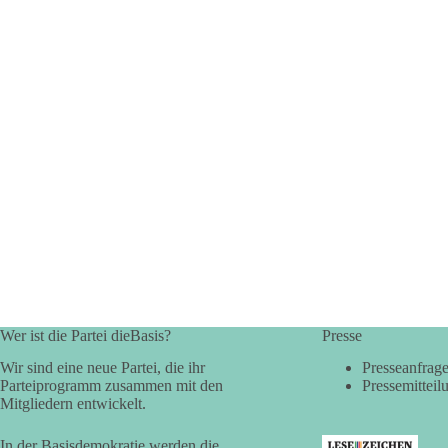
Wer ist die Partei dieBasis?
Presse
Wir sind eine neue Partei, die ihr
Presseanfrag
Parteiprogramm zusammen mit den
Pressemitteil
Mitgliedern entwickelt.
In der Basisdemokratie werden die