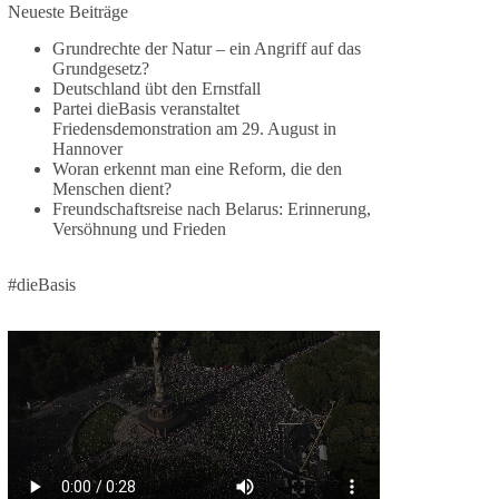
Jetzt dieBasis Sachsen-Anhalt unterstützen!
Neueste Beiträge
Grundrechte der Natur – ein Angriff auf das
Die Landtagswahl 2026 in Sachsen-Anhalt findet
Grundgesetz?
am 6. September statt. Die Inhalte stehen – jetzt
Deutschland übt den Ernstfall
müssen sie gesehen, geteilt und diskutiert werden.
Partei dieBasis veranstaltet
Friedensdemonstration am 29. August in
Folge unseren Kanälen:
Hannover
Facebook:
Woran erkennt man eine Reform, die den
Menschen dient?
https://www.facebook.com/groups/diebasissachse
Freundschaftsreise nach Belarus: Erinnerung,
nanhalt/
Versöhnung und Frieden
Instragram:
https://www.instagram.com/die_basis_sachsen_an
halt/
#dieBasis
Tiktok:
https://www.tiktok.com/@diebasis_sachsenanhalt
X:
https://x.com/DieBasisLSA
Youtube:
https://www.youtube.com/dieBasisSachsenAnhalt
🟩🟩🟦🟦🟥🟥🟧🟧
Like, teile und kommentiere unsere Beiträge,