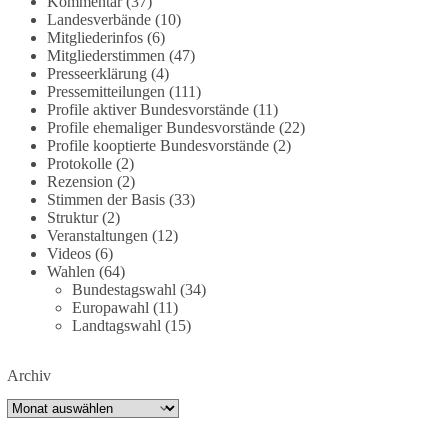
Kommentar
(37)
partei.de/2026/07/grundrechte-der-natur-ein-
Landesverbände
(10)
Mitgliederinfos
(6)
angriff-auf-das-grundgesetz/
Mitgliederstimmen
(47)
Presseerklärung
(4)
🟩🟩🟦🟦🟥🟥🟧🟧
Pressemitteilungen
(111)
Profile aktiver Bundesvorstände
(11)
Es ging weniger um fertige Antworten als um eine
Profile ehemaliger Bundesvorstände
(22)
Debatte darüber, wie Freiheit, Verantwortung,
Profile kooptierte Bundesvorstände
(2)
Protokolle
(2)
Naturschutz und Grundrechte in einer
Rezension
(2)
demokratischen Gesellschaft künftig miteinander
Stimmen der Basis
(33)
in Einklang gebracht werden können.
Struktur
(2)
Veranstaltungen
(12)
#dieBasis
#natur
#grundrechte
#grundgesetz
Videos
(6)
#demokratie
Wahlen
(64)
Bundestagswahl
(34)
Europawahl
(11)
Landtagswahl
(15)
38
7
8
Auf Facebook ansehen
Archiv
DieBasis
Archiv
1 Tag zuvor