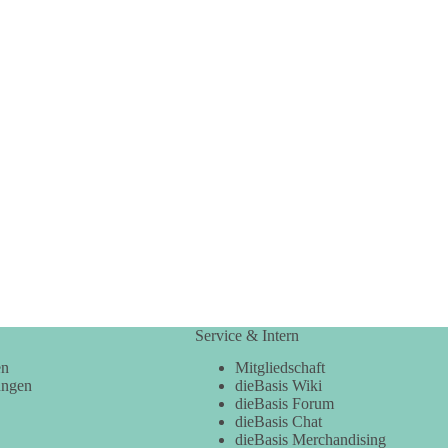
Service & Intern
en
Mitgliedschaft
ungen
dieBasis Wiki
dieBasis Forum
dieBasis Chat
dieBasis Merchandising