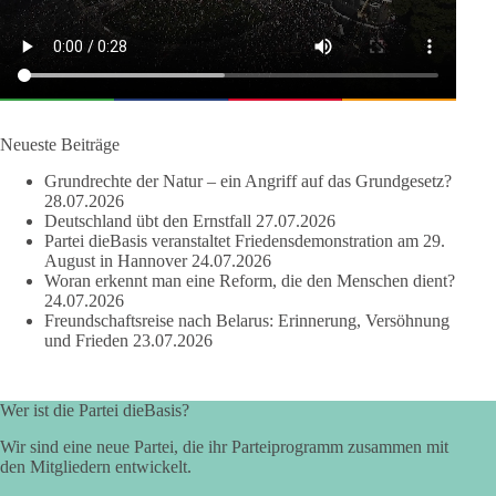
und erst danach auf den Inhalt geschaut wird.
🟩🟩🟦🟦🟥🟥🟧🟧
dieBasis Sachsen-Anhalt steht für Kooperation in Sachfragen.
Jeder Antrag soll danach bewertet werden, ob er dem Land
und den Menschen wirklich nützt.
Neueste Beiträge
Zustimmung, wenn ein Vorschlag sinnvoll ist. Ablehnung,
Grundrechte der Natur – ein Angriff auf das Grundgesetz?
wenn er Sachsen-Anhalt nicht weiterbringt.
28.07.2026
Deutschland übt den Ernstfall
27.07.2026
💬 Was ist dir wichtiger: der Absender eines Antrags oder das
Partei dieBasis veranstaltet Friedensdemonstration am 29.
Ergebnis für Sachsen-Anhalt?
August in Hannover
24.07.2026
Woran erkennt man eine Reform, die den Menschen dient?
24.07.2026
#dieBasis
#sachsenanhalt
#ltw2026
#landtagswahl
Freundschaftsreise nach Belarus: Erinnerung, Versöhnung
und Frieden
23.07.2026
👉 Folgen:
https://www.facebook.com/groups/diebasissachsenanhalt/
Wer ist die Partei dieBasis?
Wir sind eine neue Partei, die ihr Parteiprogramm zusammen mit
24
6
2
Auf Facebook ansehen
den Mitgliedern entwickelt.