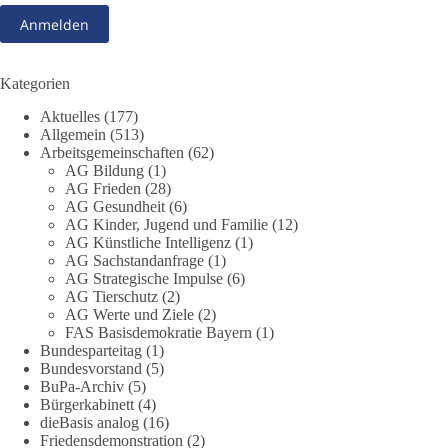
Folgen für Kinder, Familien, Unternehmen und das Vertrauen
in unseren Rechtsstaat?
🟩🟩🟦🟦🟥🟥🟧🟧
Kategorien
Aktuelles
(177)
Eine demokratische Gesellschaft lebt nicht davon, unbequeme
Allgemein
(513)
Fragen zu vermeiden. Sie lebt davon, Fragen offen zu stellen
Arbeitsgemeinschaften
(62)
und transparent zu beantworten.
AG Bildung
(1)
AG Frieden
(28)
AG Gesundheit
(6)
dieBasis fordert deshalb weiterhin eine unabhängige,
AG Kinder, Jugend und Familie
(12)
vollständige und transparente Aufarbeitung der Corona-Politik.
AG Künstliche Intelligenz
(1)
Ohne Denkverbote, ohne Vorverurteilungen und ohne Tabus.
AG Sachstandanfrage
(1)
AG Strategische Impulse
(6)
Quellen:
https://apnews.com/article/fauci-diaries-covid-origins-
AG Tierschutz
(2)
rand-paul-6b25da9f75a0becbaf2886ab22643e67
und
AG Werte und Ziele
(2)
FAS Basisdemokratie Bayern
(1)
https://www.tichyseinblick.de/kolumnen/aus-aller-welt/usa-
Bundesparteitag
(1)
tagebuch-fauci-corona-impfung/
Bundesvorstand
(5)
BuPa-Archiv
(5)
#dieBasis
#Corona
#Aufarbeitung
#Transparenz
#Demokratie
Bürgerkabinett
(4)
#Vertrauen
dieBasis analog
(16)
Friedensdemonstration
(2)