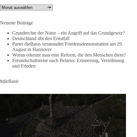
Archiv
🟩🟩🟦🟦🟥🟥🟧🟧
Neueste Beiträge
❤️ Wir freuen uns über deine Unterstützung:
https://diebasis.de/spenden/
Grundrechte der Natur – ein Angriff auf das Grundgesetz?
Deutschland übt den Ernstfall
Partei dieBasis veranstaltet Friedensdemonstration am 29.
#dieBasis
#frieden
#russandistnichtunserFeind
#friedenspartei
August in Hannover
Woran erkennt man eine Reform, die den Menschen dient?
Freundschaftsreise nach Belarus: Erinnerung, Versöhnung
und Frieden
377
168
37
Auf Facebook ansehen
DieBasis
#dieBasis
2 Tage(n) zuvor
Wusstest du, dass ein guter Antrag nicht besser oder schlechter
wird, nur weil er von einer bestimmten Partei kommt?
Sachsen-Anhalt braucht Lösungen für Schule, Pflege,
Wirtschaft, Infrastruktur und die Kommunen. Diese Probleme
werden nicht kleiner, wenn im Landtag zuerst auf Parteifarbe