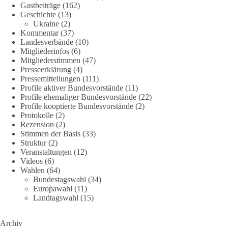
Gastbeiträge
(162)
Geschichte
(13)
239
36
60
Ukraine
(2)
Auf Facebook ansehen
Kommentar
(37)
Landesverbände
(10)
DieBasis
Mitgliederinfos
(6)
2 Tage(n) zuvor
Mitgliederstimmen
(47)
Presseerklärung
(4)
🕊 Wir wollen den Krieg mit Russland nicht!
Pressemitteilungen
(111)
Profile aktiver Bundesvorstände
(11)
Profile ehemaliger Bundesvorstände
(22)
Am 20. Juni 2026 fand in Berlin am Brandenburger Tor die
Profile kooptierte Bundesvorstände
(2)
Demonstration mit dem Motto „Russland ist nicht unser
Protokolle
(2)
Feind“ statt.
Rezension
(2)
Stimmen der Basis
(33)
Hier ein Auszug aus der Rede von der
Struktur
(2)
Veranstaltungen
(12)
Bundestagsabgeordneten Sevim Dağdelen (BSW).
Videos
(6)
Wahlen
(64)
„Wir müssen Nein sagen zu diesem stinkenden
Bundestagswahl
(34)
Revanchismus!“
Europawahl
(11)
Landtagswahl
(15)
👉 Hier geht es zum vollständigen Video:
https://www.youtube.com/live/a9hOswSNg4I?
Archiv
si=2b_C6GgNY9EB-rXw