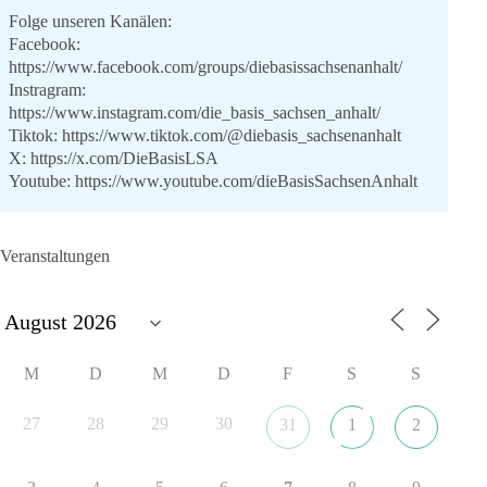
Folge unseren Kanälen:
Facebook:
https://www.facebook.com/groups/diebasissachsenanhalt/
Instragram:
https://www.instagram.com/die_basis_sachsen_anhalt/
Tiktok:
https://www.tiktok.com/@diebasis_sachsenanhalt
X:
https://x.com/DieBasisLSA
Youtube:
https://www.youtube.com/dieBasisSachsenAnhalt
🟩🟩🟦🟦🟥🟥🟧🟧
Veranstaltungen
Like, teile und kommentiere unsere Beiträge, damit noch mehr
Menschen mitbekommen, wofür wir stehen und warum es sich
lohnt, dieBasis zu wählen.
Mehr Infos:
https://diebasis-st.de/wahlprogramm/
M
D
M
D
F
S
S
#dieBasis
#Landtagswahl
#SachsenAnhalt
#DeineStimmezählt
#jetztunterstützen
27
28
29
30
31
1
2