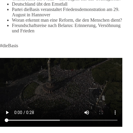
Deutschland übt den Ernstfall
Partei dieBasis veranstaltet Friedensdemonstration am 29.
#dieBasis
#frieden
#russandistnichtunserFeind
#friedenspartei
August in Hannover
Woran erkennt man eine Reform, die den Menschen dient?
Freundschaftsreise nach Belarus: Erinnerung, Versöhnung
und Frieden
377
168
37
Auf Facebook ansehen
DieBasis
#dieBasis
2 Tage(n) zuvor
Wusstest du, dass ein guter Antrag nicht besser oder schlechter
wird, nur weil er von einer bestimmten Partei kommt?
Sachsen-Anhalt braucht Lösungen für Schule, Pflege,
Wirtschaft, Infrastruktur und die Kommunen. Diese Probleme
werden nicht kleiner, wenn im Landtag zuerst auf Parteifarbe
und erst danach auf den Inhalt geschaut wird.
🟩🟩🟦🟦🟥🟥🟧🟧
dieBasis Sachsen-Anhalt steht für Kooperation in Sachfragen.
Jeder Antrag soll danach bewertet werden, ob er dem Land