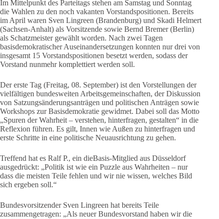
Im Mittelpunkt des Parteitags stehen am Samstag und Sonntag
die Wahlen zu den noch vakanten Vorstandspositionen. Bereits
im April waren Sven Lingreen (Brandenburg) und Skadi Helmert
(Sachsen-Anhalt) als Vorsitzende sowie Bernd Bremer (Berlin)
als Schatzmeister gewählt worden. Nach zwei Tagen
basisdemokratischer Auseinandersetzungen konnten nur drei von
insgesamt 15 Vorstandspositionen besetzt werden, sodass der
Vorstand nunmehr komplettiert werden soll.
Der erste Tag (Freitag, 08. September) ist den Vorstellungen der
vielfältigen bundesweiten Arbeitsgemeinschaften, der Diskussion
von Satzungsänderungsanträgen und politischen Anträgen sowie
Workshops zur Basisdemokratie gewidmet. Dabei soll das Motto
„Spuren der Wahrheit – verstehen, hinterfragen, gestalten“ in die
Reflexion führen. Es gilt, Innen wie Außen zu hinterfragen und
erste Schritte in eine politische Neuausrichtung zu gehen.
Treffend hat es Ralf P., ein dieBasis-Mitglied aus Düsseldorf
ausgedrückt: „Politik ist wie ein Puzzle aus Wahrheiten – nur
dass die meisten Teile fehlen und wir nie wissen, welches Bild
sich ergeben soll.“
Bundesvorsitzender Sven Lingreen hat bereits Teile
zusammengetragen: „Als neuer Bundesvorstand haben wir die