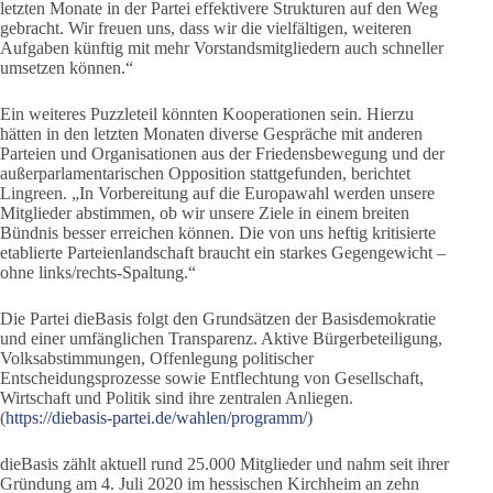
letzten Monate in der Partei effektivere Strukturen auf den Weg
gebracht. Wir freuen uns, dass wir die vielfältigen, weiteren
Aufgaben künftig mit mehr Vorstandsmitgliedern auch schneller
umsetzen können.“
Ein weiteres Puzzleteil könnten Kooperationen sein. Hierzu
hätten in den letzten Monaten diverse Gespräche mit anderen
Parteien und Organisationen aus der Friedensbewegung und der
außerparlamentarischen Opposition stattgefunden, berichtet
Lingreen. „In Vorbereitung auf die Europawahl werden unsere
Mitglieder abstimmen, ob wir unsere Ziele in einem breiten
Bündnis besser erreichen können. Die von uns heftig kritisierte
etablierte Parteienlandschaft braucht ein starkes Gegengewicht –
ohne links/rechts-Spaltung.“
Die Partei dieBasis folgt den Grundsätzen der Basisdemokratie
und einer umfänglichen Transparenz. Aktive Bürgerbeteiligung,
Volksabstimmungen, Offenlegung politischer
Entscheidungsprozesse sowie Entflechtung von Gesellschaft,
Wirtschaft und Politik sind ihre zentralen Anliegen.
(
https://diebasis-partei.de/wahlen/programm/
)
dieBasis zählt aktuell rund 25.000 Mitglieder und nahm seit ihrer
Gründung am 4. Juli 2020 im hessischen Kirchheim an zehn