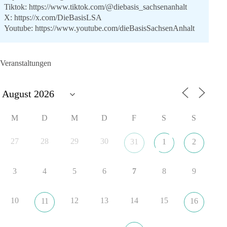
Tiktok:
https://www.tiktok.com/@diebasis_sachsenanhalt
X:
https://x.com/DieBasisLSA
Youtube:
https://www.youtube.com/dieBasisSachsenAnhalt
🟩🟩🟦🟦🟥🟥🟧🟧
Veranstaltungen
Like, teile und kommentiere unsere Beiträge, damit noch mehr
Menschen mitbekommen, wofür wir stehen und warum es sich
lohnt, dieBasis zu wählen.
Mehr Infos:
https://diebasis-st.de/wahlprogramm/
M
D
M
D
F
S
S
#dieBasis
#Landtagswahl
#SachsenAnhalt
#DeineStimmezählt
#jetztunterstützen
27
28
29
30
31
1
2
3
4
5
6
7
8
9
22
3
5
Auf Facebook ansehen
DieBasis
10
12
13
14
15
11
16
1 Tag zuvor