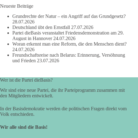
und den Menschen wirklich nützt.
Neueste Beiträge
Zustimmung, wenn ein Vorschlag sinnvoll ist. Ablehnung,
Grundrechte der Natur – ein Angriff auf das Grundgesetz?
wenn er Sachsen-Anhalt nicht weiterbringt.
28.07.2026
Deutschland übt den Ernstfall
27.07.2026
💬 Was ist dir wichtiger: der Absender eines Antrags oder das
Partei dieBasis veranstaltet Friedensdemonstration am 29.
Ergebnis für Sachsen-Anhalt?
August in Hannover
24.07.2026
Woran erkennt man eine Reform, die den Menschen dient?
24.07.2026
#dieBasis
#sachsenanhalt
#ltw2026
#landtagswahl
Freundschaftsreise nach Belarus: Erinnerung, Versöhnung
und Frieden
23.07.2026
👉 Folgen:
https://www.facebook.com/groups/diebasissachsenanhalt/
Wer ist die Partei dieBasis?
Wir sind eine neue Partei, die ihr Parteiprogramm zusammen mit
24
6
2
Auf Facebook ansehen
den Mitgliedern entwickelt.
DieBasis
In der Basisdemokratie werden die politischen Fragen direkt vom
2 Tage(n) zuvor
Volk entschieden.
⚡ Vorsorge ist richtig. Aber Vorsorge ersetzt keine verlässliche
Wir alle sind die Basis!
Energiepolitik!