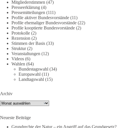
Mitgliederstimmen
(47)
Presseerklärung
(4)
🕊 Wir wollen den Krieg mit Russland nicht!
Pressemitteilungen
(111)
Profile aktiver Bundesvorstände
(11)
Profile ehemaliger Bundesvorstände
(22)
Am 20. Juni 2026 fand in Berlin am Brandenburger Tor die
Profile kooptierte Bundesvorstände
(2)
Demonstration mit dem Motto „Russland ist nicht unser
Protokolle
(2)
Feind“ statt.
Rezension
(2)
Stimmen der Basis
(33)
Hier ein Auszug aus der Rede von der
Struktur
(2)
Veranstaltungen
(12)
Bundestagsabgeordneten Sevim Dağdelen (BSW).
Videos
(6)
Wahlen
(64)
„Wir müssen Nein sagen zu diesem stinkenden
Bundestagswahl
(34)
Revanchismus!“
Europawahl
(11)
Landtagswahl
(15)
👉 Hier geht es zum vollständigen Video:
https://www.youtube.com/live/a9hOswSNg4I?
Archiv
si=2b_C6GgNY9EB-rXw
Archiv
🟩🟩🟦🟦🟥🟥🟧🟧
Neueste Beiträge
❤️ Wir freuen uns über deine Unterstützung:
https://diebasis.de/spenden/
Grundrechte der Natur – ein Angriff auf das Grundgesetz?