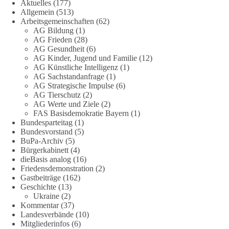
Aktuelles
(177)
Eine demokratische Gesellschaft lebt nicht davon, unbequeme
Allgemein
(513)
Fragen zu vermeiden. Sie lebt davon, Fragen offen zu stellen
Arbeitsgemeinschaften
(62)
und transparent zu beantworten.
AG Bildung
(1)
AG Frieden
(28)
AG Gesundheit
(6)
dieBasis fordert deshalb weiterhin eine unabhängige,
AG Kinder, Jugend und Familie
(12)
vollständige und transparente Aufarbeitung der Corona-Politik.
AG Künstliche Intelligenz
(1)
Ohne Denkverbote, ohne Vorverurteilungen und ohne Tabus.
AG Sachstandanfrage
(1)
AG Strategische Impulse
(6)
Quellen:
https://apnews.com/article/fauci-diaries-covid-origins-
AG Tierschutz
(2)
rand-paul-6b25da9f75a0becbaf2886ab22643e67
und
AG Werte und Ziele
(2)
FAS Basisdemokratie Bayern
(1)
https://www.tichyseinblick.de/kolumnen/aus-aller-welt/usa-
Bundesparteitag
(1)
tagebuch-fauci-corona-impfung/
Bundesvorstand
(5)
BuPa-Archiv
(5)
#dieBasis
#Corona
#Aufarbeitung
#Transparenz
#Demokratie
Bürgerkabinett
(4)
#Vertrauen
dieBasis analog
(16)
Friedensdemonstration
(2)
Gastbeiträge
(162)
Geschichte
(13)
239
36
60
Ukraine
(2)
Auf Facebook ansehen
Kommentar
(37)
Landesverbände
(10)
DieBasis
Mitgliederinfos
(6)
2 Tage(n) zuvor