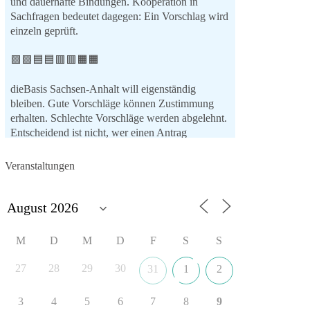
und dauerhafte Bindungen. Kooperation in
Sachfragen bedeutet dagegen: Ein Vorschlag wird
einzeln geprüft.
🟩🟩🟦🟦🟥🟥🟧🟧
dieBasis Sachsen-Anhalt will eigenständig
bleiben. Gute Vorschläge können Zustimmung
erhalten. Schlechte Vorschläge werden abgelehnt.
Entscheidend ist nicht, wer einen Antrag
einbringt, sondern ob er Sachsen-Anhalt konkret
weiterbringt.
Veranstaltungen
Keine automatische Zustimmung. Keine
automatische Ablehnung. Keine politische
Verschmelzung.
💬 Was ist dir wichtiger: feste Lager oder
M
D
M
D
F
S
S
unabhängige Entscheidungen? 👇
27
28
29
30
31
1
2
#dieBasis
#SachsenAnhalt
#Landtagswahl2026
#Kooperation
#Sachpolitik
3
4
5
6
7
8
9