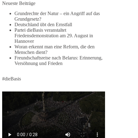
2 Tage(n) zuvor
Neueste Beiträge
Grundrechte der Natur – ein Angriff auf das
⚡️ NATO-Gipfel in Ankara: Kriegskonferenz statt
Grundgesetz?
Friedensgipfel!?
Deutschland übt den Ernstfall
Partei dieBasis veranstaltet
Anfang Juli 2026 trafen sich 32 Bündnisstaaten
Friedensdemonstration am 29. August in
sowie deren Staats- und Regierungschefs zum
Hannover
Woran erkennt man eine Reform, die den
NATO-Gipfel in der Türkei. Von der NATO wird
Menschen dient?
behauptet, sie sei das wichtigste
Freundschaftsreise nach Belarus: Erinnerung,
Verteidigungsbündnis der Welt und ein Garant für
Versöhnung und Frieden
Sicherheit.
#dieBasis
Die Gipfelerklärung liest sich jedoch wie ein
Protokoll einer industriellen Kriegskonferenz:
Neue Milliardenhilfen für die Ukraine, neue
Verpflichtungen für Europa, gigantische
Rüstungsdeals, Ausbau der
Verteidigungsindustrie, Modernisierung der
Streitkräfte, ein klares Bekenntnis zur
militärischen Abschreckung und dazu die
Forderung, der Iran dürfe keine Kernwaffe