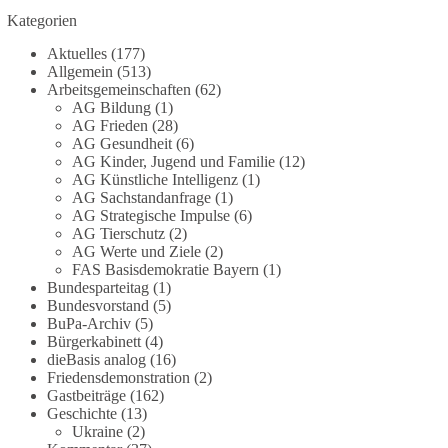
Kategorien
#dieBasis
#Meme
#Plandemie
#Corona
#Impfung
Aktuelles
(177)
Allgemein
(513)
Arbeitsgemeinschaften
(62)
AG Bildung
(1)
348
28
53
Auf Facebook ansehen
AG Frieden
(28)
AG Gesundheit
(6)
DieBasis
AG Kinder, Jugend und Familie
(12)
AG Künstliche Intelligenz
(1)
2 Tage(n) zuvor
AG Sachstandanfrage
(1)
AG Strategische Impulse
(6)
Stimmen der dieBasis – heute mit dem
AG Tierschutz
(2)
„Demokratie-Bestatter“
AG Werte und Ziele
(2)
FAS Basisdemokratie Bayern
(1)
Die Energiewende ist bisher kein Erfolg, sondern
Bundesparteitag
(1)
Bundesvorstand
(5)
ein teures, ineffizientes Unterfangen. Dies belegt
BuPa-Archiv
(5)
eine Auswertung der NZZ, wonach die
Bürgerkabinett
(4)
Energiewende den Strom nicht billiger, sondern
dieBasis analog
(16)
teurer gemacht hat.
Friedensdemonstration
(2)
Gastbeiträge
(162)
Quelle:
https://www.nzz.ch/der-andere-
Geschichte
(13)
Ukraine
(2)
blick/fehlschlag-energiewende-warum-