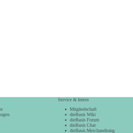
Service & Intern
en
Mitgliedschaft
ungen
dieBasis Wiki
dieBasis Forum
dieBasis Chat
dieBasis Merchandising