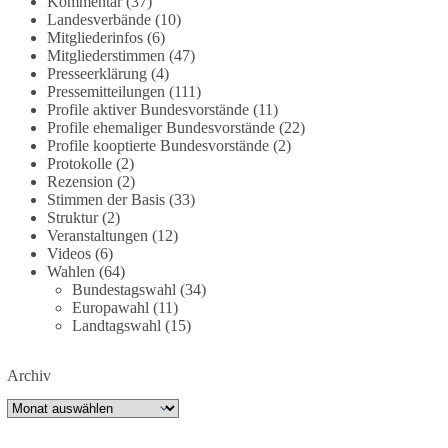
Kommentar
(37)
deutschland-trotz-rekordausbau-von-wind-und-
Landesverbände
(10)
sonnenkraft-weniger-strom-erzeugt-ld.10006607
Mitgliederinfos
(6)
Mitgliederstimmen
(47)
🟩🟩🟦🟦🟥🟥🟧🟧
Presseerklärung
(4)
Pressemitteilungen
(111)
Profile aktiver Bundesvorstände
(11)
„Wir brauchen dringend wettbewerbsfähige
Profile ehemaliger Bundesvorstände
(22)
Energiepreise und eine ideologiefreie
Profile kooptierte Bundesvorstände
(2)
Diskussion“, meint der Demokratie-Bestatter.
Protokolle
(2)
Rezension
(2)
Wie siehst du das?
Stimmen der Basis
(33)
Struktur
(2)
Veranstaltungen
(12)
🤝 Jetzt Politik für die Menschen mitgestalten:
Videos
(6)
https://diebasis.de/mitgliedschaft/
Wahlen
(64)
Bundestagswahl
(34)
#dieBasis
#energiewende
#strompreise
Europawahl
(11)
#wettbewerb
Landtagswahl
(15)
Archiv
40
7
Auf Facebook ansehen
Archiv
DieBasis