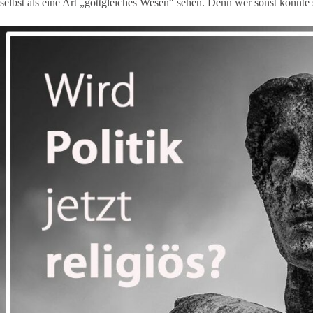
selbst als eine Art „gottgleiches Wesen“ sehen. Denn wer sonst könnte