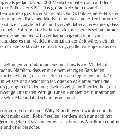
riger als gedacht. Ca. 3000 Menschen hatten sich auf dem
 der Politik der SPD. Das größte Reizthema war die
ben wurden geschwenkt und als Olaf Scholz seine Politik der
 rein imperialistischen Motiven, um das eigene Territorium zu
terstützen“, sagte Scholz und vergaß dabei zu erwähnen, dass
h mehr Buhrufe. Doch ein Kanzler, der bereits seit geraumer
in einem sogenannten „Bürgerdialog“ eigentlich nur von
ein, dass es nun vielleicht einmal an der Zeit wäre, sich mit
chen Friedensaktivisten einfach zu „gefallenen Engeln aus der
haustellungen von Inkompetenz und Unwissen. Vielleicht
achte. Nämlich, dass er mit einem einzigen Satz jeden
würde bedeuten, dass er sich zu dessen Opponenten erklärt
n wusste und absichtlich tat, oder ob es einmal mehr die
von geringerer Bedeutung. Beides zeigt nur überdeutlich, dass
weitige Qualitäten verfügt. Einen Kanzler, der nur autoritär
r seine Macht dabei schamlos ausnutzt.
iker vom Format eines Willy Brandt. Wenn wir ihn und die
nicht mehr dem „Pöbel“ stellen, sondern sich nur noch mit
gern umgeben. Das kennen wir ja schon aus Nordkorea und in
e und öfter besuchte.