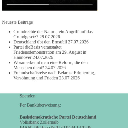
besitzen.
Und wo war der Austausch über eine
Neueste Beiträge
friedensorientierte Politik?
Grundrechte der Natur – ein Angriff auf das
🟩🟩🟦🟦🟥🟥🟧🟧
Grundgesetz?
28.07.2026
Deutschland übt den Ernstfall
27.07.2026
Partei dieBasis veranstaltet
dieBasis fordert als einzige Partei in Deutschland
Friedensdemonstration am 29. August in
den Austritt aus der NATO. Ein Gipfel, der mehr
Hannover
24.07.2026
nach Rüstungsdeal als nach Friedenspolitik klingt,
Woran erkennt man eine Reform, die den
wird niemals Sicherheit schaffen, ob nun in
Menschen dient?
24.07.2026
Deutschland oder weltweit.
Freundschaftsreise nach Belarus: Erinnerung,
Versöhnung und Frieden
23.07.2026
Quelle:
https://www.tagesschau.de/ausland/asien/nato-
Spenden
erklaerung-ankara-100.html
Per Banküberweisung:
#dieBasis
#NATO
#Gipfeltreffen
#Frieden
#Sicherheit
Basisdemokratische Partei Deutschland
Volksbank Zollernalb
IBAN: DE16 6539 0120 0434 1370 06