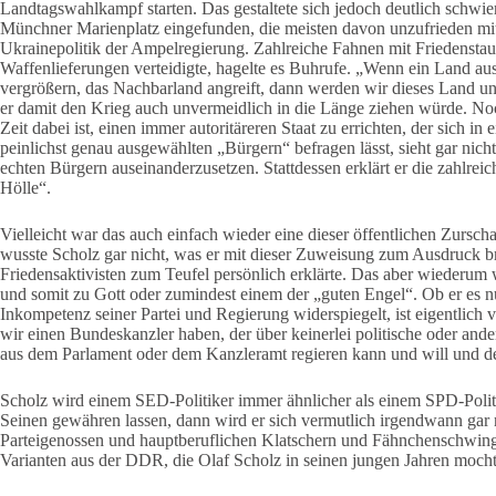
Landtagswahlkampf starten. Das gestaltete sich jedoch deutlich schwie
Münchner Marienplatz eingefunden, die meisten davon unzufrieden mit
Ukrainepolitik der Ampelregierung. Zahlreiche Fahnen mit Friedenstau
Waffenlieferungen verteidigte, hagelte es Buhrufe. „Wenn ein Land aus
vergrößern, das Nachbarland angreift, dann werden wir dieses Land un
er damit den Krieg auch unvermeidlich in die Länge ziehen würde. Noc
Zeit dabei ist, einen immer autoritäreren Staat zu errichten, der sich 
peinlichst genau ausgewählten „Bürgern“ befragen lässt, sieht gar nicht 
echten Bürgern auseinanderzusetzen. Stattdessen erklärt er die zahlrei
Hölle“.
Vielleicht war das auch einfach wieder eine dieser öffentlichen Zursc
wusste Scholz gar nicht, was er mit dieser Zuweisung zum Ausdruck br
Friedensaktivisten zum Teufel persönlich erklärte. Das aber wiederum 
und somit zu Gott oder zumindest einem der „guten Engel“. Ob er es nu
Inkompetenz seiner Partei und Regierung widerspiegelt, ist eigentlich 
wir einen Bundeskanzler haben, der über keinerlei politische oder ander
aus dem Parlament oder dem Kanzleramt regieren kann und will und de
Scholz wird einem SED-Politiker immer ähnlicher als einem SPD-Polit
Seinen gewähren lassen, dann wird er sich vermutlich irgendwann gar 
Parteigenossen und hauptberuflichen Klatschern und Fähnchenschwin
Varianten aus der DDR, die Olaf Scholz in seinen jungen Jahren mocht