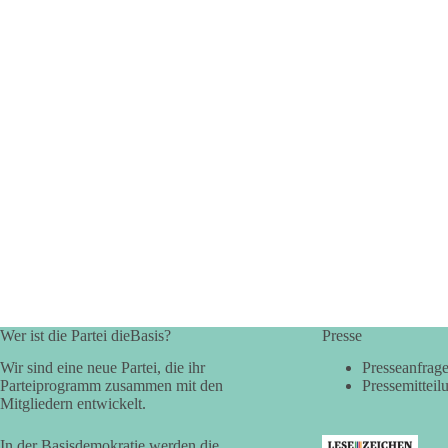
Wer ist die Partei dieBasis?
Presse
Wir sind eine neue Partei, die ihr
Presseanfrag
Parteiprogramm zusammen mit den
Pressemitteil
Mitgliedern entwickelt.
In der Basisdemokratie werden die