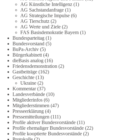
vollständige und transparente Aufarbeitung der Corona-Politik.
AG Künstliche Intelligenz
(1)
Ohne Denkverbote, ohne Vorverurteilungen und ohne Tabus.
AG Sachstandanfrage
(1)
AG Strategische Impulse
(6)
Quellen:
https://apnews.com/article/fauci-diaries-covid-origins-
AG Tierschutz
(2)
rand-paul-6b25da9f75a0becbaf2886ab22643e67
und
AG Werte und Ziele
(2)
FAS Basisdemokratie Bayern
(1)
https://www.tichyseinblick.de/kolumnen/aus-aller-welt/usa-
Bundesparteitag
(1)
tagebuch-fauci-corona-impfung/
Bundesvorstand
(5)
BuPa-Archiv
(5)
#dieBasis
#Corona
#Aufarbeitung
#Transparenz
#Demokratie
Bürgerkabinett
(4)
#Vertrauen
dieBasis analog
(16)
Friedensdemonstration
(2)
Gastbeiträge
(162)
Geschichte
(13)
239
36
60
Ukraine
(2)
Auf Facebook ansehen
Kommentar
(37)
Landesverbände
(10)
DieBasis
Mitgliederinfos
(6)
2 Tage(n) zuvor
Mitgliederstimmen
(47)
Presseerklärung
(4)
🕊 Wir wollen den Krieg mit Russland nicht!
Pressemitteilungen
(111)
Profile aktiver Bundesvorstände
(11)
Profile ehemaliger Bundesvorstände
(22)
Am 20. Juni 2026 fand in Berlin am Brandenburger Tor die
Profile kooptierte Bundesvorstände
(2)
Demonstration mit dem Motto „Russland ist nicht unser
Protokolle
(2)