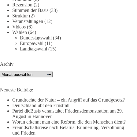
Feind“ statt.
Rezension
(2)
Stimmen der Basis
(33)
Hier ein Auszug aus der Rede von der
Struktur
(2)
Veranstaltungen
(12)
Bundestagsabgeordneten Sevim Dağdelen (BSW).
Videos
(6)
Wahlen
(64)
„Wir müssen Nein sagen zu diesem stinkenden
Bundestagswahl
(34)
Revanchismus!“
Europawahl
(11)
Landtagswahl
(15)
👉 Hier geht es zum vollständigen Video:
https://www.youtube.com/live/a9hOswSNg4I?
Archiv
si=2b_C6GgNY9EB-rXw
Archiv
🟩🟩🟦🟦🟥🟥🟧🟧
Neueste Beiträge
❤️ Wir freuen uns über deine Unterstützung:
https://diebasis.de/spenden/
Grundrechte der Natur – ein Angriff auf das Grundgesetz?
Deutschland übt den Ernstfall
Partei dieBasis veranstaltet Friedensdemonstration am 29.
#dieBasis
#frieden
#russandistnichtunserFeind
#friedenspartei
August in Hannover
Woran erkennt man eine Reform, die den Menschen dient?
Freundschaftsreise nach Belarus: Erinnerung, Versöhnung
und Frieden
377
168
37
Auf Facebook ansehen