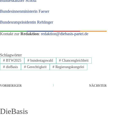
Bundeskanzler Scholz
Bundesinnenministerin Faeser
Bundesratspräsidentin
Rehlinger
Kontakt zur
Redaktion
:
redaktion@diebasis-partei.de
Schlagwörter
#
BTW2025
#
bundestagswahl
#
Chancengleichheit
#
dieBasis
#
Gerechtigkeit
#
Regierungskungelei
VORHERIGER
NÄCHSTER
DieBasis