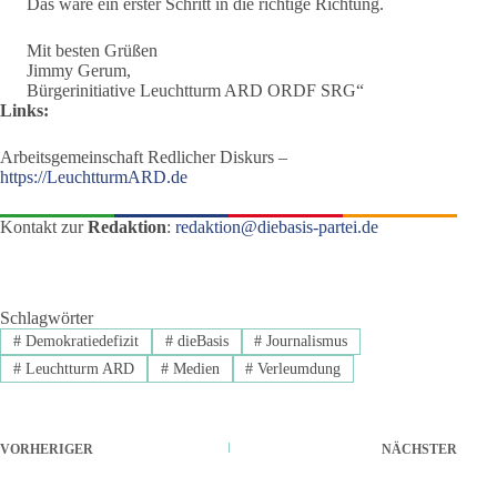
Das wäre ein erster Schritt in die richtige Richtung.
Mit besten Grüßen
Jimmy Gerum,
Bürgerinitiative Leuchtturm ARD ORDF SRG“
Links:
Arbeitsgemeinschaft Redlicher Diskurs –
https://LeuchtturmARD.de
Kontakt zur
Redaktion
:
redaktion@diebasis-partei.de
Schlagwörter
#
Demokratiedefizit
#
dieBasis
#
Journalismus
#
Leuchtturm ARD
#
Medien
#
Verleumdung
VORHERIGER
NÄCHSTER