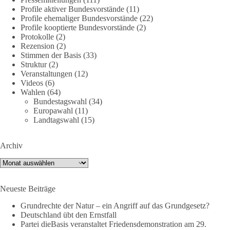
Profile aktiver Bundesvorstände
(11)
Profile ehemaliger Bundesvorstände
(22)
Am 20. Juni 2026 fand in Berlin am Brandenburger Tor die
Profile kooptierte Bundesvorstände
(2)
Demonstration mit dem Motto „Russland ist nicht unser
Protokolle
(2)
Feind“ statt.
Rezension
(2)
Stimmen der Basis
(33)
Hier ein Auszug aus der Rede von der
Struktur
(2)
Veranstaltungen
(12)
Bundestagsabgeordneten Sevim Dağdelen (BSW).
Videos
(6)
Wahlen
(64)
„Wir müssen Nein sagen zu diesem stinkenden
Bundestagswahl
(34)
Revanchismus!“
Europawahl
(11)
Landtagswahl
(15)
👉 Hier geht es zum vollständigen Video:
https://www.youtube.com/live/a9hOswSNg4I?
Archiv
si=2b_C6GgNY9EB-rXw
Archiv
🟩🟩🟦🟦🟥🟥🟧🟧
Neueste Beiträge
❤️ Wir freuen uns über deine Unterstützung:
https://diebasis.de/spenden/
Grundrechte der Natur – ein Angriff auf das Grundgesetz?
Deutschland übt den Ernstfall
Partei dieBasis veranstaltet Friedensdemonstration am 29.
#dieBasis
#frieden
#russandistnichtunserFeind
#friedenspartei