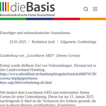
Zum
Inhalt
springen
Einseitiger und undemokratischer Journalismus
22.01.2025
Redaktion (nsf)
Allgemein
,
Gastbeiträge
Gastbeitrag von „Leuchtturm ARD“ (Jimmy Gerum)
Erneut wurde dieBasis Ziel von Verleumdungen. Diesmal traf es
den Landesverband Hamburg.
https://www.abendblatt.de/hamburg/bergedorf/article408070139/
corona-impfgegnerhansa-
kino-sagt-filmvorfuehrung-ab.html
Wir danken dem Leuchtturm ARD und insbesondere Jimmy
Gerum für seine Unterstützung. Dieser hat am 15. Januar 2025
nachfolgende E-Mail an die Verfasserin des Artikels gesandt, die
wir in diesem Beitrag veröffentlichen. (Empfänger: