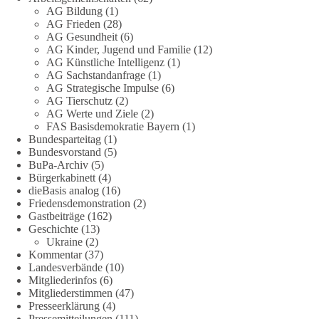
und transparent zu beantworten.
AG Bildung
(1)
AG Frieden
(28)
AG Gesundheit
(6)
dieBasis fordert deshalb weiterhin eine unabhängige,
AG Kinder, Jugend und Familie
(12)
vollständige und transparente Aufarbeitung der Corona-Politik.
AG Künstliche Intelligenz
(1)
Ohne Denkverbote, ohne Vorverurteilungen und ohne Tabus.
AG Sachstandanfrage
(1)
AG Strategische Impulse
(6)
Quellen:
https://apnews.com/article/fauci-diaries-covid-origins-
AG Tierschutz
(2)
rand-paul-6b25da9f75a0becbaf2886ab22643e67
und
AG Werte und Ziele
(2)
FAS Basisdemokratie Bayern
(1)
https://www.tichyseinblick.de/kolumnen/aus-aller-welt/usa-
Bundesparteitag
(1)
tagebuch-fauci-corona-impfung/
Bundesvorstand
(5)
BuPa-Archiv
(5)
#dieBasis
#Corona
#Aufarbeitung
#Transparenz
#Demokratie
Bürgerkabinett
(4)
#Vertrauen
dieBasis analog
(16)
Friedensdemonstration
(2)
Gastbeiträge
(162)
Geschichte
(13)
239
36
60
Ukraine
(2)
Auf Facebook ansehen
Kommentar
(37)
Landesverbände
(10)
DieBasis
Mitgliederinfos
(6)
2 Tage(n) zuvor
Mitgliederstimmen
(47)
Presseerklärung
(4)
🕊 Wir wollen den Krieg mit Russland nicht!
Pressemitteilungen
(111)