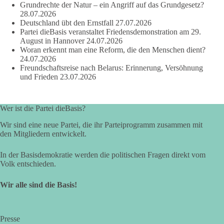
Grundrechte der Natur – ein Angriff auf das Grundgesetz?
wenn er Sachsen-Anhalt nicht weiterbringt.
28.07.2026
Deutschland übt den Ernstfall
27.07.2026
💬 Was ist dir wichtiger: der Absender eines Antrags oder das
Partei dieBasis veranstaltet Friedensdemonstration am 29.
Ergebnis für Sachsen-Anhalt?
August in Hannover
24.07.2026
Woran erkennt man eine Reform, die den Menschen dient?
24.07.2026
#dieBasis
#sachsenanhalt
#ltw2026
#landtagswahl
Freundschaftsreise nach Belarus: Erinnerung, Versöhnung
und Frieden
23.07.2026
👉 Folgen:
https://www.facebook.com/groups/diebasissachsenanhalt/
Wer ist die Partei dieBasis?
Wir sind eine neue Partei, die ihr Parteiprogramm zusammen mit
24
6
2
Auf Facebook ansehen
den Mitgliedern entwickelt.
DieBasis
In der Basisdemokratie werden die politischen Fragen direkt vom
2 Tage(n) zuvor
Volk entschieden.
⚡ Vorsorge ist richtig. Aber Vorsorge ersetzt keine verlässliche
Wir alle sind die Basis!
Energiepolitik!
Nach Recherchen von Apollo News bereitet die
Presse
Bundesnetzagentur mit einer „Sicherheitsplattform Strom“