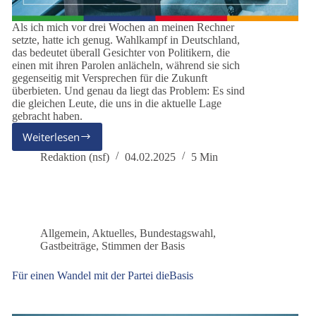
Als ich mich vor drei Wochen an meinen Rechner
setzte, hatte ich genug. Wahlkampf in Deutschland,
das bedeutet überall Gesichter von Politikern, die
einen mit ihren Parolen anlächeln, während sie sich
gegenseitig mit Versprechen für die Zukunft
überbieten. Und genau da liegt das Problem: Es sind
die gleichen Leute, die uns in die aktuelle Lage
gebracht haben.
Weiterlesen
Warum
ein
Redaktion (nsf)
04.02.2025
5 Min
Wahlprogramm
der
KI?
Allgemein
,
Aktuelles
,
Bundestagswahl
,
Gastbeiträge
,
Stimmen der Basis
Für einen Wandel mit der Partei dieBasis