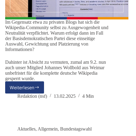
Im Gegensatz etwa zu privaten Blogs hat sich die
Wikipedia-Community selbst zu Ausgewogenheit und
Neutralität verpflichtet. Warum erfolgt dann im Fall
der Basisdemokratischen Partei diese einseitige
Auswahl, Gewichtung und Platzierung von
Informationen?
Dahinter ist Absicht zu vermuten, zumal am 9.2. nun
auch unser Mitglied Johannes Wollbold aus Weimar
unbefristet für die komplette deutsche Wikipedia
gesperrt wurde.
Weiterlesen
Wikipedia-
Admins
Redaktion (nsf)
13.02.2025
4 Min
verhindern
faire
Darstellung
der
Partei
Aktuelles
,
Allgemein
,
Bundestagswahl
dieBasis