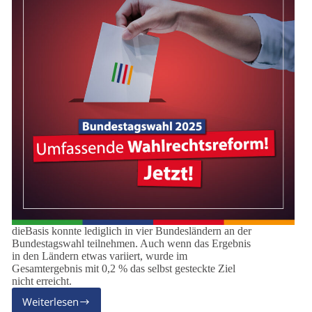
dieBasis konnte lediglich in vier Bundesländern an der
Bundestagswahl teilnehmen. Auch wenn das Ergebnis
in den Ländern etwas variiert, wurde im
Gesamtergebnis mit 0,2 % das selbst gesteckte Ziel
nicht erreicht.
Weiterlesen
Bundestagswahl