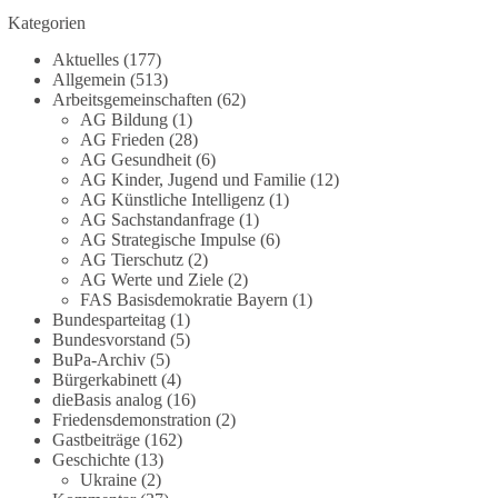
Die Corona-Zeit ist noch lange nicht
Kategorien
aufgearbeitet.
Aktuelles
(177)
Auch in Deutschland warten viele Menschen bis
Allgemein
(513)
heute auf Antworten:
Arbeitsgemeinschaften
(62)
AG Bildung
(1)
AG Frieden
(28)
❓ Wie wurden politische Entscheidungen
AG Gesundheit
(6)
getroffen?
AG Kinder, Jugend und Familie
(12)
❓ Welche Maßnahmen waren notwendig und
AG Künstliche Intelligenz
(1)
welche nicht?
AG Sachstandanfrage
(1)
❓Und wer übernimmt die Verantwortung für die
AG Strategische Impulse
(6)
AG Tierschutz
(2)
massiven Folgen für Kinder, Familien,
AG Werte und Ziele
(2)
Unternehmen und das Vertrauen in unseren
FAS Basisdemokratie Bayern
(1)
Rechtsstaat?
Bundesparteitag
(1)
Bundesvorstand
(5)
🟩🟩🟦🟦🟥🟥🟧🟧
BuPa-Archiv
(5)
Bürgerkabinett
(4)
dieBasis analog
(16)
Eine demokratische Gesellschaft lebt nicht davon,
Friedensdemonstration
(2)
unbequeme Fragen zu vermeiden. Sie lebt davon,
Gastbeiträge
(162)
Fragen offen zu stellen und transparent zu
Geschichte
(13)
beantworten.
Ukraine
(2)