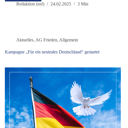
2025:
Redaktion (nsf)
24.02.2025
3 Min
dieBasis
fordert
umfassende
Wahlrechtsreform
Aktuelles
,
AG Frieden
,
Allgemein
Kampagne „Für ein neutrales Deutschland“ gestartet