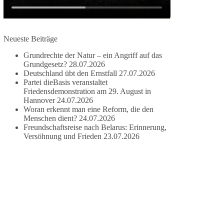
#dieBasis
#frieden
#russandistnichtunserFeind
#friedenspartei
Neueste Beiträge
Grundrechte der Natur – ein Angriff auf das
Grundgesetz?
28.07.2026
377
168
37
Auf Facebook ansehen
Deutschland übt den Ernstfall
27.07.2026
Partei dieBasis veranstaltet
DieBasis
Friedensdemonstration am 29. August in
2 Tage(n) zuvor
Hannover
24.07.2026
Woran erkennt man eine Reform, die den
Wusstest du, dass ein guter Antrag nicht besser
Menschen dient?
24.07.2026
Freundschaftsreise nach Belarus: Erinnerung,
oder schlechter wird, nur weil er von einer
Versöhnung und Frieden
23.07.2026
bestimmten Partei kommt?
Sachsen-Anhalt braucht Lösungen für Schule,
Pflege, Wirtschaft, Infrastruktur und die
Kommunen. Diese Probleme werden nicht
kleiner, wenn im Landtag zuerst auf Parteifarbe
und erst danach auf den Inhalt geschaut wird.
🟩🟩🟦🟦🟥🟥🟧🟧