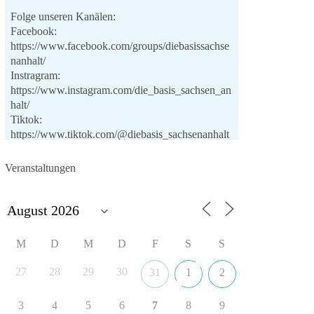
Folge unseren Kanälen:
Facebook:
https://www.facebook.com/groups/diebasissachse
nanhalt/
Instragram:
https://www.instagram.com/die_basis_sachsen_an
halt/
Tiktok:
https://www.tiktok.com/@diebasis_sachsenanhalt
X:
https://x.com/DieBasisLSA
Youtube:
Veranstaltungen
https://www.youtube.com/dieBasisSachsenAnhalt
🟩🟩🟦🟦🟥🟥🟧🟧
Like, teile und kommentiere unsere Beiträge,
M
D
M
D
F
S
S
damit noch mehr Menschen mitbekommen, wofür
wir stehen und warum es sich lohnt, dieBasis zu
27
28
29
30
31
1
2
wählen.
Mehr Infos:
https://diebasis-st.de/wahlprogramm/
3
4
5
6
7
8
9