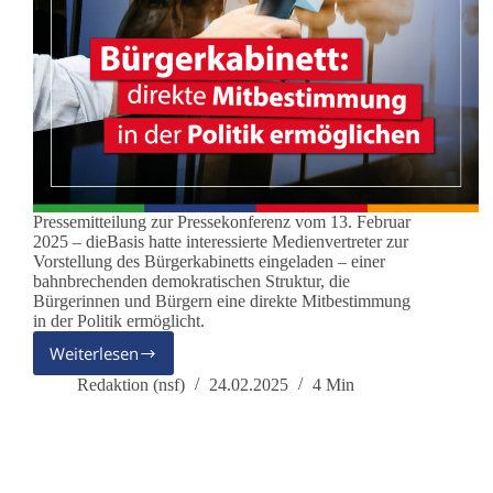
Pressemitteilung zur Pressekonferenz vom 13. Februar
2025 – dieBasis hatte interessierte Medienvertreter zur
Vorstellung des Bürgerkabinetts eingeladen – einer
bahnbrechenden demokratischen Struktur, die
Bürgerinnen und Bürgern eine direkte Mitbestimmung
in der Politik ermöglicht.
Weiterlesen
dieBasis
Bürgerkabinett:
Redaktion (nsf)
24.02.2025
4 Min
direkte
Mitbestimmung
in
der