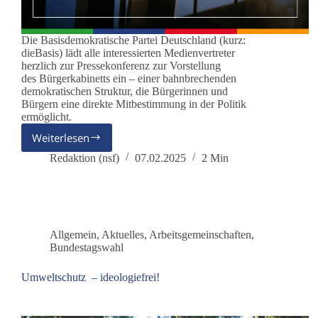
Die Basisdemokratische Partei Deutschland (kurz:
dieBasis) lädt alle interessierten Medienvertreter
herzlich zur Pressekonferenz zur Vorstellung
des Bürgerkabinetts ein – einer bahnbrechenden
demokratischen Struktur, die Bürgerinnen und
Bürgern eine direkte Mitbestimmung in der Politik
ermöglicht.
Weiterlesen
Bürgerkabinett
–
Redaktion (nsf)
07.02.2025
2 Min
Bürger
entscheiden
über
die
Politik
Allgemein
,
Aktuelles
,
Arbeitsgemeinschaften
,
von
Bundestagswahl
morgen
Umweltschutz – ideologiefrei!