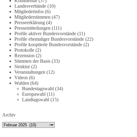
Kommentar
(37)
dieBasis fordert deshalb weiterhin eine
Landesverbände
(10)
Mitgliederinfos
(6)
unabhängige, vollständige und transparente
Mitgliederstimmen
(47)
Aufarbeitung der Corona-Politik. Ohne
Presseerklärung
(4)
Denkverbote, ohne Vorverurteilungen und ohne
Pressemitteilungen
(111)
Tabus.
Profile aktiver Bundesvorstände
(11)
Profile ehemaliger Bundesvorstände
(22)
Quellen:
https://apnews.com/article/fauci-diaries-
Profile kooptierte Bundesvorstände
(2)
Protokolle
(2)
covid-origins-rand-paul-
Rezension
(2)
6b25da9f75a0becbaf2886ab22643e67
und
Stimmen der Basis
(33)
https://www.tichyseinblick.de/kolumnen/aus-aller-
Struktur
(2)
welt/usa-tagebuch-fauci-corona-impfung/
Veranstaltungen
(12)
Videos
(6)
#dieBasis
#Corona
#Aufarbeitung
#Transparenz
Wahlen
(64)
Bundestagswahl
(34)
#Demokratie
#Vertrauen
Europawahl
(11)
Landtagswahl
(15)
239
36
60
Auf Facebook ansehen
Archiv
Archiv
DieBasis
1 Tag zuvor