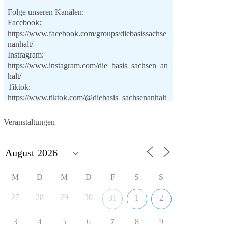
Folge unseren Kanälen:
Facebook:
https://www.facebook.com/groups/diebasissachse
nanhalt/
Instragram:
https://www.instagram.com/die_basis_sachsen_an
halt/
Tiktok:
https://www.tiktok.com/@diebasis_sachsenanhalt
X:
https://x.com/DieBasisLSA
Youtube:
Veranstaltungen
https://www.youtube.com/dieBasisSachsenAnhalt
🟩🟩🟦🟦🟥🟥🟧🟧
Like, teile und kommentiere unsere Beiträge,
M
D
M
D
F
S
S
damit noch mehr Menschen mitbekommen, wofür
wir stehen und warum es sich lohnt, dieBasis zu
27
28
29
30
31
1
2
wählen.
Mehr Infos:
https://diebasis-st.de/wahlprogramm/
3
4
5
6
7
8
9