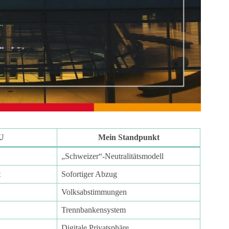
U
Mein Standpunkt
„Schweizer“-Neutralitätsmodell
t
Sofortiger Abzug
Volksabstimmungen
Trennbankensystem
Digitale Privatsphäre