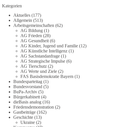
Die Corona-Zeit ist noch lange nicht
Kategorien
aufgearbeitet.
Aktuelles
(177)
Auch in Deutschland warten viele Menschen bis
Allgemein
(513)
heute auf Antworten:
Arbeitsgemeinschaften
(62)
AG Bildung
(1)
AG Frieden
(28)
❓ Wie wurden politische Entscheidungen
AG Gesundheit
(6)
getroffen?
AG Kinder, Jugend und Familie
(12)
❓ Welche Maßnahmen waren notwendig und
AG Künstliche Intelligenz
(1)
welche nicht?
AG Sachstandanfrage
(1)
❓Und wer übernimmt die Verantwortung für die
AG Strategische Impulse
(6)
AG Tierschutz
(2)
massiven Folgen für Kinder, Familien,
AG Werte und Ziele
(2)
Unternehmen und das Vertrauen in unseren
FAS Basisdemokratie Bayern
(1)
Rechtsstaat?
Bundesparteitag
(1)
Bundesvorstand
(5)
🟩🟩🟦🟦🟥🟥🟧🟧
BuPa-Archiv
(5)
Bürgerkabinett
(4)
dieBasis analog
(16)
Eine demokratische Gesellschaft lebt nicht davon,
Friedensdemonstration
(2)
unbequeme Fragen zu vermeiden. Sie lebt davon,
Gastbeiträge
(162)
Fragen offen zu stellen und transparent zu
Geschichte
(13)
beantworten.
Ukraine
(2)