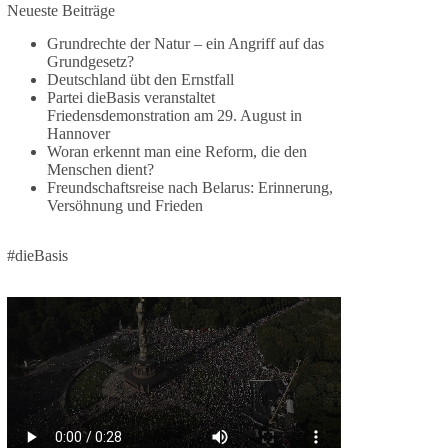
Neueste Beiträge
🕊 Wir wollen den Krieg mit Russland nicht!
Grundrechte der Natur – ein Angriff auf das
Grundgesetz?
Am 20. Juni 2026 fand in Berlin am
Deutschland übt den Ernstfall
Brandenburger Tor die Demonstration mit dem
Partei dieBasis veranstaltet
Motto „Russland ist nicht unser Feind“ statt.
Friedensdemonstration am 29. August in
Hannover
Hier ein Auszug aus der Rede von der
Woran erkennt man eine Reform, die den
Menschen dient?
Bundestagsabgeordneten Sevim Dağdelen
Freundschaftsreise nach Belarus: Erinnerung,
(BSW).
Versöhnung und Frieden
„Wir müssen Nein sagen zu diesem stinkenden
Revanchismus!“
#dieBasis
👉 Hier geht es zum vollständigen Video:
https://www.youtube.com/live/a9hOswSNg4I?
si=2b_C6GgNY9EB-rXw
🟩🟩🟦🟦🟥🟥🟧🟧
❤️ Wir freuen uns über deine Unterstützung:
https://diebasis.de/spenden/