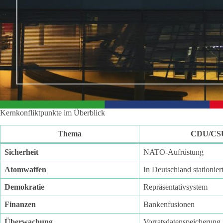
Kernkonfliktpunkte im Überblick
Thema
CDU/CS
Sicherheit
NATO-Aufrüstung
Atomwaffen
In Deutschland stationier
Demokratie
Repräsentativsystem
Finanzen
Bankenfusionen
Überwachung
Vorratsdatenspeicherung