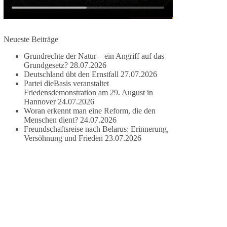
#dieBasis
#frieden
#russandistnichtunserFeind
#friedenspartei
Neueste Beiträge
Grundrechte der Natur – ein Angriff auf das
Grundgesetz?
28.07.2026
377
168
37
Auf Facebook ansehen
Deutschland übt den Ernstfall
27.07.2026
Partei dieBasis veranstaltet
DieBasis
Friedensdemonstration am 29. August in
2 Tage(n) zuvor
Hannover
24.07.2026
Woran erkennt man eine Reform, die den
Wusstest du, dass ein guter Antrag nicht besser
Menschen dient?
24.07.2026
Freundschaftsreise nach Belarus: Erinnerung,
oder schlechter wird, nur weil er von einer
Versöhnung und Frieden
23.07.2026
bestimmten Partei kommt?
Sachsen-Anhalt braucht Lösungen für Schule,
Pflege, Wirtschaft, Infrastruktur und die
Kommunen. Diese Probleme werden nicht
kleiner, wenn im Landtag zuerst auf Parteifarbe
und erst danach auf den Inhalt geschaut wird.
🟩🟩🟦🟦🟥🟥🟧🟧