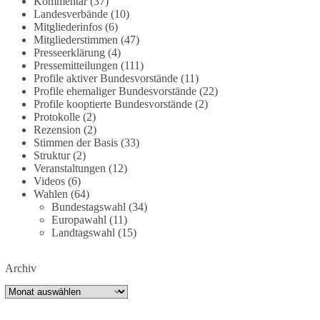
Kommentar
(37)
dieBasis fordert deshalb weiterhin eine
Landesverbände
(10)
Mitgliederinfos
(6)
unabhängige, vollständige und transparente
Mitgliederstimmen
(47)
Aufarbeitung der Corona-Politik. Ohne
Presseerklärung
(4)
Denkverbote, ohne Vorverurteilungen und ohne
Pressemitteilungen
(111)
Tabus.
Profile aktiver Bundesvorstände
(11)
Profile ehemaliger Bundesvorstände
(22)
Quellen:
https://apnews.com/article/fauci-diaries-
Profile kooptierte Bundesvorstände
(2)
Protokolle
(2)
covid-origins-rand-paul-
Rezension
(2)
6b25da9f75a0becbaf2886ab22643e67
und
Stimmen der Basis
(33)
https://www.tichyseinblick.de/kolumnen/aus-aller-
Struktur
(2)
welt/usa-tagebuch-fauci-corona-impfung/
Veranstaltungen
(12)
Videos
(6)
#dieBasis
#Corona
#Aufarbeitung
#Transparenz
Wahlen
(64)
Bundestagswahl
(34)
#Demokratie
#Vertrauen
Europawahl
(11)
Landtagswahl
(15)
239
36
60
Auf Facebook ansehen
Archiv
Archiv
DieBasis
1 Tag zuvor