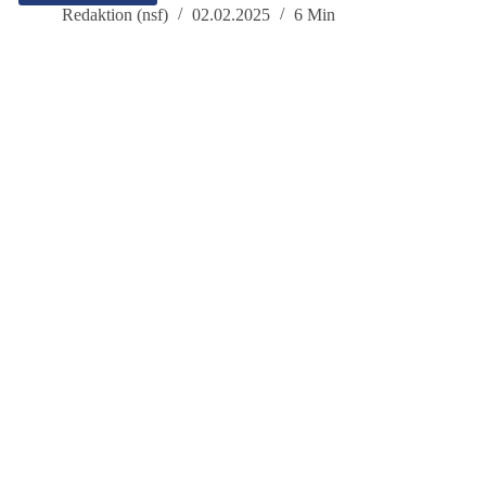
einen
Redaktion (nsf)
02.02.2025
6 Min
Wandel
mit
der
Partei
dieBasis