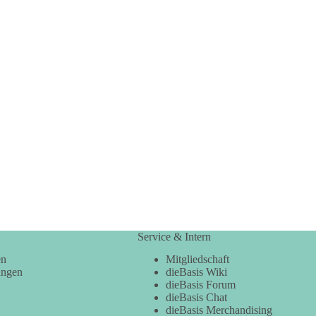
Service & Intern
en
Mitgliedschaft
ungen
dieBasis Wiki
dieBasis Forum
dieBasis Chat
dieBasis Merchandising