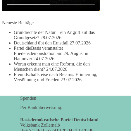
#dieBasis
#frieden
#russandistnichtunserFeind
#friedenspartei
Neueste Beiträge
Grundrechte der Natur – ein Angriff auf das
Grundgesetz?
28.07.2026
377
168
37
Auf Facebook ansehen
Deutschland übt den Ernstfall
27.07.2026
Partei dieBasis veranstaltet
DieBasis
Friedensdemonstration am 29. August in
2 Tage(n) zuvor
Hannover
24.07.2026
Woran erkennt man eine Reform, die den
Wusstest du, dass ein guter Antrag nicht besser
Menschen dient?
24.07.2026
Freundschaftsreise nach Belarus: Erinnerung,
oder schlechter wird, nur weil er von einer
Versöhnung und Frieden
23.07.2026
bestimmten Partei kommt?
Sachsen-Anhalt braucht Lösungen für Schule,
Spenden
Pflege, Wirtschaft, Infrastruktur und die
Kommunen. Diese Probleme werden nicht
Per Banküberweisung:
kleiner, wenn im Landtag zuerst auf Parteifarbe
und erst danach auf den Inhalt geschaut wird.
Basisdemokratische Partei Deutschland
Volksbank Zollernalb
IBAN: DE16 6539 0120 0434 1370 06
🟩🟩🟦🟦🟥🟥🟧🟧