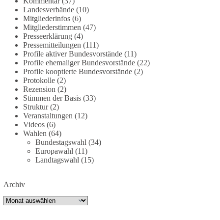
Kommentar
(37)
dieBasis fordert deshalb weiterhin eine
Landesverbände
(10)
Mitgliederinfos
(6)
unabhängige, vollständige und transparente
Mitgliederstimmen
(47)
Aufarbeitung der Corona-Politik. Ohne
Presseerklärung
(4)
Denkverbote, ohne Vorverurteilungen und ohne
Pressemitteilungen
(111)
Tabus.
Profile aktiver Bundesvorstände
(11)
Profile ehemaliger Bundesvorstände
(22)
Quellen:
https://apnews.com/article/fauci-diaries-
Profile kooptierte Bundesvorstände
(2)
Protokolle
(2)
covid-origins-rand-paul-
Rezension
(2)
6b25da9f75a0becbaf2886ab22643e67
und
Stimmen der Basis
(33)
https://www.tichyseinblick.de/kolumnen/aus-aller-
Struktur
(2)
welt/usa-tagebuch-fauci-corona-impfung/
Veranstaltungen
(12)
Videos
(6)
#dieBasis
#Corona
#Aufarbeitung
#Transparenz
Wahlen
(64)
Bundestagswahl
(34)
#Demokratie
#Vertrauen
Europawahl
(11)
Landtagswahl
(15)
239
36
60
Auf Facebook ansehen
Archiv
Archiv
DieBasis
2 Tage(n) zuvor