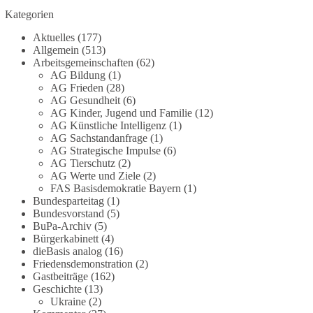
Die Corona-Zeit ist noch lange nicht
Kategorien
aufgearbeitet.
Aktuelles
(177)
Auch in Deutschland warten viele Menschen bis
Allgemein
(513)
heute auf Antworten:
Arbeitsgemeinschaften
(62)
AG Bildung
(1)
AG Frieden
(28)
❓ Wie wurden politische Entscheidungen
AG Gesundheit
(6)
getroffen?
AG Kinder, Jugend und Familie
(12)
❓ Welche Maßnahmen waren notwendig und
AG Künstliche Intelligenz
(1)
welche nicht?
AG Sachstandanfrage
(1)
❓Und wer übernimmt die Verantwortung für die
AG Strategische Impulse
(6)
AG Tierschutz
(2)
massiven Folgen für Kinder, Familien,
AG Werte und Ziele
(2)
Unternehmen und das Vertrauen in unseren
FAS Basisdemokratie Bayern
(1)
Rechtsstaat?
Bundesparteitag
(1)
Bundesvorstand
(5)
🟩🟩🟦🟦🟥🟥🟧🟧
BuPa-Archiv
(5)
Bürgerkabinett
(4)
dieBasis analog
(16)
Eine demokratische Gesellschaft lebt nicht davon,
Friedensdemonstration
(2)
unbequeme Fragen zu vermeiden. Sie lebt davon,
Gastbeiträge
(162)
Fragen offen zu stellen und transparent zu
Geschichte
(13)
beantworten.
Ukraine
(2)