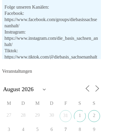
Folge unseren Kanälen:
Facebook:
https://www.facebook.com/groups/diebasissachse
nanhalt/
Instragram:
https://www.instagram.com/die_basis_sachsen_an
halt/
Tiktok:
https://www.tiktok.com/@diebasis_sachsenanhalt
X:
https://x.com/DieBasisLSA
Youtube:
Veranstaltungen
https://www.youtube.com/dieBasisSachsenAnhalt
🟩🟩🟦🟦🟥🟥🟧🟧
Like, teile und kommentiere unsere Beiträge,
M
D
M
D
F
S
S
damit noch mehr Menschen mitbekommen, wofür
wir stehen und warum es sich lohnt, dieBasis zu
27
28
29
30
31
1
2
wählen.
Mehr Infos:
https://diebasis-st.de/wahlprogramm/
3
4
5
6
7
8
9