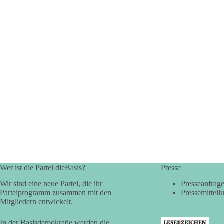
Wer ist die Partei dieBasis?
Presse
Wir sind eine neue Partei, die ihr
Presseanfrag
Parteiprogramm zusammen mit den
Pressemitteil
Mitgliedern entwickelt.
In der Basisdemokratie werden die