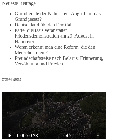
Neueste Beiträge
🕊 Wir wollen den Krieg mit Russland nicht!
Grundrechte der Natur – ein Angriff auf das
Grundgesetz?
Am 20. Juni 2026 fand in Berlin am
Deutschland übt den Ernstfall
Brandenburger Tor die Demonstration mit dem
Partei dieBasis veranstaltet
Motto „Russland ist nicht unser Feind“ statt.
Friedensdemonstration am 29. August in
Hannover
Hier ein Auszug aus der Rede von der
Woran erkennt man eine Reform, die den
Menschen dient?
Bundestagsabgeordneten Sevim Dağdelen
Freundschaftsreise nach Belarus: Erinnerung,
(BSW).
Versöhnung und Frieden
„Wir müssen Nein sagen zu diesem stinkenden
Revanchismus!“
#dieBasis
👉 Hier geht es zum vollständigen Video:
https://www.youtube.com/live/a9hOswSNg4I?
si=2b_C6GgNY9EB-rXw
🟩🟩🟦🟦🟥🟥🟧🟧
❤️ Wir freuen uns über deine Unterstützung:
https://diebasis.de/spenden/