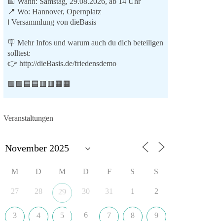
📅 Wann: Samstag, 29.08.2026, ab 14 Uhr
📍 Wo: Hannover, Opernplatz
ℹ️ Versammlung von dieBasis
🪧 Mehr Infos und warum auch du dich beteiligen
solltest:
👉
http://dieBasis.de/friedensdemo
🟩🟩🟦🟦🟥🟥🟧🟧
Friedensfähig statt kriegstüchtig
Veranstaltungen
Wir stehen für
⚠️ Sofortigen Stopp aller Waffenlieferungen ins
Ausland, zumindest in Kriegsgebiete
⚠️ Beteiligung an humanitärer Hilfe für alle
M
D
M
D
F
S
S
Kriegsopfer
⚠️ Aufruf zum sofortigen Waffenstillstand bzw. zu
27
28
30
31
1
2
29
Friedensverhandlungen
⚠️ Einhaltung von Völkerrecht und UN-Charta
6
3
4
5
7
8
9