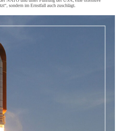
it der NATO und unter Führung der USA, eine offensive
tzt“, sondern im Ernstfall auch zuschlägt.