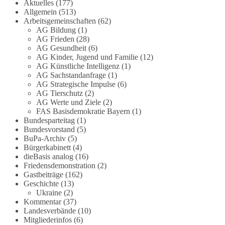
Aktuelles
(177)
Allgemein
(513)
Arbeitsgemeinschaften
(62)
51
5
10
Auf Facebook ansehen
AG Bildung
(1)
AG Frieden
(28)
DieBasis
AG Gesundheit
(6)
17 Stunden zuvor
AG Kinder, Jugend und Familie
(12)
AG Künstliche Intelligenz
(1)
AG Sachstandanfrage
(1)
13
1
Auf Facebook ansehen
AG Strategische Impulse
(6)
AG Tierschutz
(2)
AG Werte und Ziele
(2)
DieBasis
FAS Basisdemokratie Bayern
(1)
22 Stunden zuvor
Bundesparteitag
(1)
Bundesvorstand
(5)
Jetzt abstimmen: Welche Rolle soll Deutschland
BuPa-Archiv
(5)
in Sachen Verteidung übernehmen❓
Bürgerkabinett
(4)
dieBasis analog
(16)
Friedensdemonstration
(2)
Das Bundesministerium der Verteidigung schreibt
Gastbeiträge
(162)
im Strategiepapier, dass die Bundeswehr zum
Geschichte
(13)
Schutz des Landes und der Verbündeten
Ukraine
(2)
abschreckungs- und verteidigungsfähig sein muss.
Kommentar
(37)
Die strategische Ausrichtung sieht vor, dass
Landesverbände
(10)
Deutschland in der NATO eine Führungsrolle
Mitgliederinfos
(6)