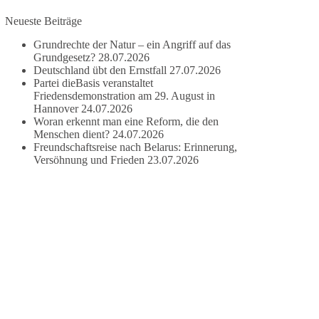
Ob das Waschen von Fahrzeugen, das Befüllen
Neueste Beiträge
von Pools oder das Bewässern von Rasenflächen
und Pflanzen. Bei Verstößen drohen Bußgelder
Grundrechte der Natur – ein Angriff auf das
von bis zu 50.000 Euro.
Grundgesetz?
28.07.2026
Deutschland übt den Ernstfall
27.07.2026
Wasser ist lebens- und überlebensnotwendig.
Partei dieBasis veranstaltet
Friedensdemonstration am 29. August in
Hannover
24.07.2026
🟩🟩🟦🟦🟥🟥🟧🟧
Woran erkennt man eine Reform, die den
Menschen dient?
24.07.2026
dieBasis warnt davor, lebenswichtige Ressourcen,
Freundschaftsreise nach Belarus: Erinnerung,
wie Wasser, Boden, und Luft, in globale
Versöhnung und Frieden
23.07.2026
Kontrollsysteme zu überführen, und fordert, dass
Wasser und Nahrung demokratisch und lokal
bleiben, statt in die Kontrolle von Lobby-
Organisationen oder Investoren zu geraten.
Quelle:
https://www.youtube.com/watch?
v=1bw0gjFxu_w
#dieBasis
#Wasserverbot
#Propaganda
#WEF
#Bürgerbeteiligung