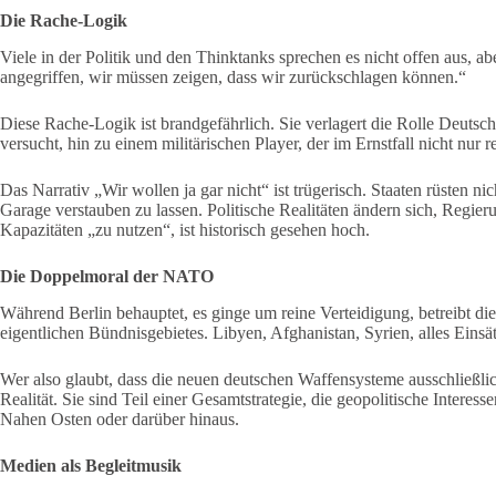
Die Rache-Logik
Viele in der Politik und den Thinktanks sprechen es nicht offen aus, a
angegriffen, wir müssen zeigen, dass wir zurückschlagen können.“
Diese Rache-Logik ist brandgefährlich. Sie verlagert die Rolle Deutsc
versucht, hin zu einem militärischen Player, der im Ernstfall nicht nur re
Das Narrativ „Wir wollen ja gar nicht“ ist trügerisch. Staaten rüsten n
Garage verstauben zu lassen. Politische Realitäten ändern sich, Regier
Kapazitäten „zu nutzen“, ist historisch gesehen hoch.
Die Doppelmoral der NATO
Während Berlin behauptet, es ginge um reine Verteidigung, betreibt di
eigentlichen Bündnisgebietes. Libyen, Afghanistan, Syrien, alles Einsät
Wer also glaubt, dass die neuen deutschen Waffensysteme ausschließlic
Realität. Sie sind Teil einer Gesamtstrategie, die geopolitische Interess
Nahen Osten oder darüber hinaus.
Medien als Begleitmusik