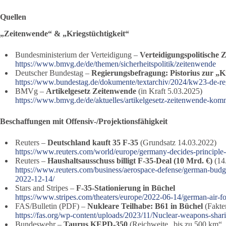
Quellen
„Zeitenwende“ & „Kriegstüchtigkeit“
Bundesministerium der Verteidigung –
Verteidigungspolitische 
https://www.bmvg.de/de/themen/sicherheitspolitik/zeitenwende
Deutscher Bundestag –
Regierungsbefragung: Pistorius zur „Kr
https://www.bundestag.de/dokumente/textarchiv/2024/kw23-de-r
BMVg –
Artikelgesetz Zeitenwende
(in Kraft 5.03.2025)
https://www.bmvg.de/de/aktuelles/artikelgesetz-zeitenwende-ko
Beschaffungen mit Offensiv-/Projektionsfähigkeit
Reuters –
Deutschland kauft 35 F-35
(Grundsatz 14.03.2022)
https://www.reuters.com/world/europe/germany-decides-principle-
Reuters –
Haushaltsausschuss billigt F-35-Deal (10 Mrd. €)
(14
https://www.reuters.com/business/aerospace-defense/german-budge
2022-12-14/
Stars and Stripes –
F-35-Stationierung in Büchel
https://www.stripes.com/theaters/europe/2022-06-14/german-air-
FAS/Bulletin (PDF) –
Nukleare Teilhabe: B61 in Büchel
(Fakte
https://fas.org/wp-content/uploads/2023/11/Nuclear-weapons-shar
Bundeswehr –
Taurus KEPD-350
(Reichweite „bis zu 500 km“,