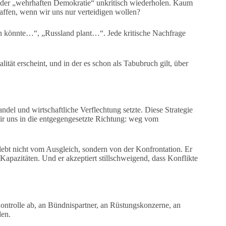
n der „wehrhaften Demokratie“ unkritisch wiederholen. Kaum
affen, wenn wir uns nur verteidigen wollen?
tin könnte…“, „Russland plant…“. Jede kritische Nachfrage
lität erscheint, und in der es schon als Tabubruch gilt, über
ndel und wirtschaftliche Verflechtung setzte. Diese Strategie
wir uns in die entgegengesetzte Richtung: weg vom
 lebt nicht vom Ausgleich, sondern von der Konfrontation. Er
 Kapazitäten. Und er akzeptiert stillschweigend, dass Konflikte
Kontrolle ab, an Bündnispartner, an Rüstungskonzerne, an
den.