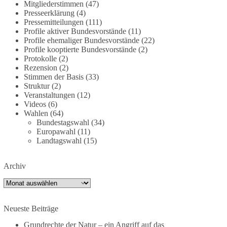
Mitgliederstimmen
(47)
übernimmt, zur stärksten konventionellen Armee
Presseerklärung
(4)
Europas werden soll und über die
Pressemitteilungen
(111)
Verteidigungsbereitschaft hinaus aufrüstet.
Profile aktiver Bundesvorstände
(11)
Profile ehemaliger Bundesvorstände
(22)
Wie siehst du das? Mach jetzt bei unserer
Profile kooptierte Bundesvorstände
(2)
Umfrage mit und sag uns deine Meinung:
Protokolle
(2)
Rezension
(2)
Stimmen der Basis
(33)
point_right
https://diebasis-he.de/umfrage-des-
Struktur
(2)
monats-august-2026/
point_left
Veranstaltungen
(12)
Videos
(6)
🟩🟩🟦🟦🟥🟥🟧🟧
Wahlen
(64)
Bundestagswahl
(34)
Europawahl
(11)
Quelle:
#section
-6092974" target="_blank"
Landtagswahl
(15)
rel="noreferrer">https://www.bmvg.de/de/grundla
gendokumente-strategische-ausrichtung
#section
-
6092974
Archiv
Archiv
#dieBasis
#Umfrage
#Verteidigung
#Bundeswehr
#NATO
Neueste Beiträge
Grundrechte der Natur – ein Angriff auf das