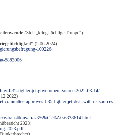
Zeitenwende
(Ziel: „kriegstüchtige Truppe“)
iegstüchtigkeit“
(5.06.2024)
egierungsbefragung-1002264
mmt-5883006
buy-f-35-fighter-jet-government-source-2022-03-14/
.12.2022)
t-committee-approves-f-35-fighter-jet-deal-with-us-sources-
force-transitions-to-f-35s%C2%A0-6338614.html
nübersicht 2023)
ing-2023.pdf
 Bunkerbrecher)