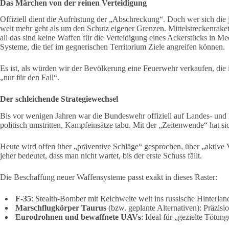
Das Märchen von der reinen Verteidigung
Offiziell dient die Aufrüstung der „Abschreckung“. Doch wer sich die 
weit mehr geht als um den Schutz eigener Grenzen. Mittelstreckenrake
all das sind keine Waffen für die Verteidigung eines Ackerstücks in 
Systeme, die tief im gegnerischen Territorium Ziele angreifen können.
Es ist, als würden wir der Bevölkerung eine Feuerwehr verkaufen, die
„nur für den Fall“.
Der schleichende Strategiewechsel
Bis vor wenigen Jahren war die Bundeswehr offiziell auf Landes- und
politisch umstritten, Kampfeinsätze tabu. Mit der „Zeitenwende“ hat sic
Heute wird offen über „präventive Schläge“ gesprochen, über „aktive V
jeher bedeutet, dass man nicht wartet, bis der erste Schuss fällt.
Die Beschaffung neuer Waffensysteme passt exakt in dieses Raster:
F-35
: Stealth-Bomber mit Reichweite weit ins russische Hinterlan
Marschflugkörper Taurus
(bzw. geplante Alternativen): Präzisi
Eurodrohnen und bewaffnete UAVs
: Ideal für „gezielte Tötu