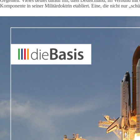
Gegenteil: Vieles deutet darauf hin, dass Deutschland, im Verbund m
Komponente in seiner Militärdoktrin etabliert. Eine, die nicht nur „schü