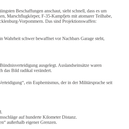
jüngsten Beschaffungen anschaut, sieht schnell, dass es um
ten, Marschflugkörper, F-35-Kampfjets mit atomarer Teilhabe,
Mecklenburg-Vorpommern. Das sind Projektionswaffen:
 in Wahrheit schwer bewaffnet vor Nachbars Garage steht,
 Bündnisverteidigung ausgelegt. Auslandseinsätze waren
h das Bild radikal verändert.
erteidigung“, ein Euphemismus, der in der Militärsprache seit
d.
onsschläge auf hunderte Kilometer Distanz.
ngen“ außerhalb eigener Grenzen.