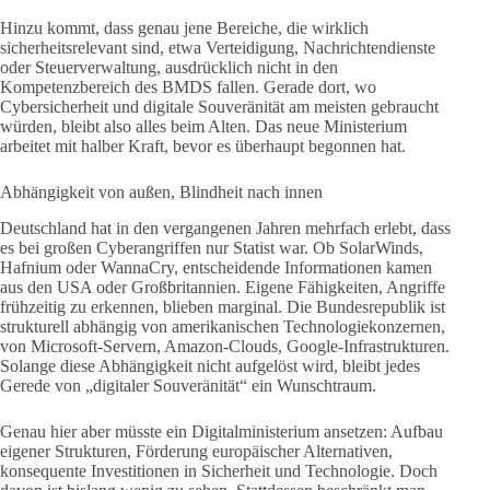
Hinzu kommt, dass genau jene Bereiche, die wirklich
sicherheitsrelevant sind, etwa Verteidigung, Nachrichtendienste
oder Steuerverwaltung, ausdrücklich nicht in den
Kompetenzbereich des BMDS fallen. Gerade dort, wo
Cybersicherheit und digitale Souveränität am meisten gebraucht
würden, bleibt also alles beim Alten. Das neue Ministerium
arbeitet mit halber Kraft, bevor es überhaupt begonnen hat.
Abhängigkeit von außen, Blindheit nach innen
Deutschland hat in den vergangenen Jahren mehrfach erlebt, dass
es bei großen Cyberangriffen nur Statist war. Ob SolarWinds,
Hafnium oder WannaCry, entscheidende Informationen kamen
aus den USA oder Großbritannien. Eigene Fähigkeiten, Angriffe
frühzeitig zu erkennen, blieben marginal. Die Bundesrepublik ist
strukturell abhängig von amerikanischen Technologiekonzernen,
von Microsoft-Servern, Amazon-Clouds, Google-Infrastrukturen.
Solange diese Abhängigkeit nicht aufgelöst wird, bleibt jedes
Gerede von „digitaler Souveränität“ ein Wunschtraum.
Genau hier aber müsste ein Digitalministerium ansetzen: Aufbau
eigener Strukturen, Förderung europäischer Alternativen,
konsequente Investitionen in Sicherheit und Technologie. Doch