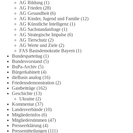
AG Bildung
(1)
Verteidung übernehmen❓
AG Frieden
(28)
AG Gesundheit
(6)
Das Bundesministerium der Verteidigung schreibt im
AG Kinder, Jugend und Familie
(12)
AG Künstliche Intelligenz
(1)
Strategiepapier, dass die Bundeswehr zum Schutz des Landes
AG Sachstandanfrage
(1)
und der Verbündeten abschreckungs- und verteidigungsfähig
AG Strategische Impulse
(6)
sein muss. Die strategische Ausrichtung sieht vor, dass
AG Tierschutz
(2)
Deutschland in der NATO eine Führungsrolle übernimmt, zur
AG Werte und Ziele
(2)
stärksten konventionellen Armee Europas werden soll und
FAS Basisdemokratie Bayern
(1)
über die Verteidigungsbereitschaft hinaus aufrüstet.
Bundesparteitag
(1)
Bundesvorstand
(5)
BuPa-Archiv
(5)
Wie siehst du das? Mach jetzt bei unserer Umfrage mit und sag
Bürgerkabinett
(4)
uns deine Meinung:
dieBasis analog
(16)
Friedensdemonstration
(2)
point_right
https://diebasis-he.de/umfrage-des-monats-august-
Gastbeiträge
(162)
2026/
point_left
Geschichte
(13)
Ukraine
(2)
Kommentar
(37)
🟩🟩🟦🟦🟥🟥🟧🟧
Landesverbände
(10)
Mitgliederinfos
(6)
Quelle:
#section
-6092974" target="_blank"
Mitgliederstimmen
(47)
rel="noreferrer">https://www.bmvg.de/de/grundlagendokume
Presseerklärung
(4)
nte-strategische-ausrichtung
#section
-6092974
Pressemitteilungen
(111)