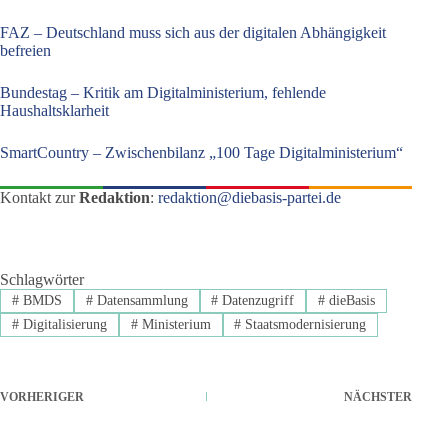
FAZ – Deutschland muss sich aus der digitalen Abhängigkeit
befreien
Bundestag – Kritik am Digitalministerium, fehlende
Haushaltsklarheit
SmartCountry – Zwischenbilanz „100 Tage Digitalministerium“
Kontakt zur
Redaktion
:
redaktion@diebasis-partei.de
Schlagwörter
#
BMDS
#
Datensammlung
#
Datenzugriff
#
dieBasis
#
Digitalisierung
#
Ministerium
#
Staatsmodernisierung
VORHERIGER
NÄCHSTER