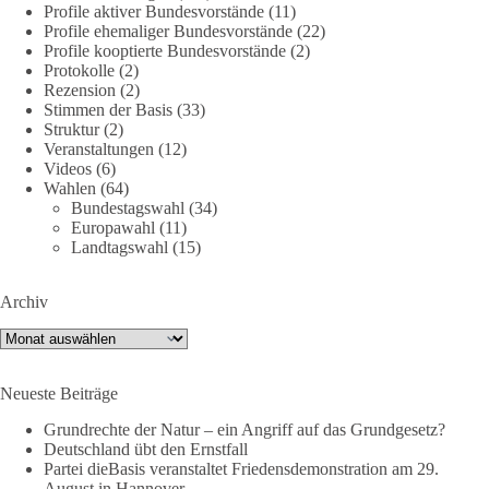
Profile aktiver Bundesvorstände
(11)
Profile ehemaliger Bundesvorstände
(22)
#dieBasis
#Umfrage
#Verteidigung
#Bundeswehr
#NATO
Profile kooptierte Bundesvorstände
(2)
Protokolle
(2)
Rezension
(2)
Stimmen der Basis
(33)
659
669
26
Auf Facebook ansehen
Struktur
(2)
Veranstaltungen
(12)
DieBasis
Videos
(6)
Wahlen
(64)
24 Stunden zuvor
Bundestagswahl
(34)
Europawahl
(11)
💧 Wasser ist kein globales Experiment
Landtagswahl
(15)
Robert Habecks (Bündnis 90/Die Grünen) Lieblingsökonomin
Archiv
Mariana Mazzucato ist Beraterin und Rednerin des World
Economic Forum (WEF). In ihrer Rede zu globalen
Archiv
Herausforderungen sprach sie sich 2022 dafür aus, bestimmte
Ressourcen als globale Güter zu betrachten. Da es bei den
Neueste Beiträge
Covid-19-„Impfungen“ nicht gelungen ist, die ganze Welt
„durchzuimpfen“, kritisiert sie dies als globales Versagen und
Grundrechte der Natur – ein Angriff auf das Grundgesetz?
betrachtet Wasser nun als „globales Gemeingut“.
Deutschland übt den Ernstfall
Partei dieBasis veranstaltet Friedensdemonstration am 29.
In München erleben Bürger vor Ort erste Einschränkungen
August in Hannover