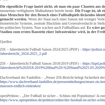
Die eigentliche Frage lautet nicht, ob man ein paar Chaoten aus 
momentan verfügbaren Maßnahmen bereits heute.
Die Frage ist, ob 
dass Menschen für den Besuch eines Fußballspiels lückenlos ident
gemacht werden.
Wenn der Staat nach einer Saison mit weniger Verlet
biometrische Systeme, zentrale Blacklists und Generalverdacht in Stell
im politischen System. Nun wachen auch Fußballfans auf.
Es wäre gu
Stadion zum ersten Baustein einer Infrastruktur wird, in der Fre
Quellen
ZIS – Jahresbericht Fußball Saison 2024/2025 (PDF) –
https://polizei
Jahresbericht_2024-2025_2.pdf
ZIS – Jahresbericht Fußball Saison 2018/2019 (PDF) –
https://lzpd.po
Jahresbericht%202018-2019%20final%20-%20Stand%2025.05.2020%
Dachverband der Fanhilfen – „Neuer ZIS-Bericht belegt Sicherheit der
https://www.dachverband-fanhilfen.de/pressemitteilungen/neuer-zis-beri
muessen-endlich-einlenken/
openPetition – „Der Fußball ist sicher – Schluss mit Populismus! Ja zu
https://www.openpetition.de/petition/online/der-fussball-ist-sicher-schl