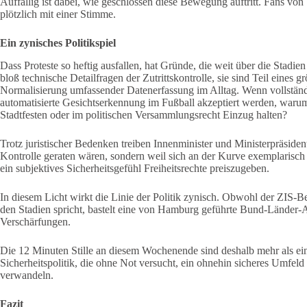
Auffällig ist dabei, wie geschlossen diese Bewegung auftritt. Fans von 
plötzlich mit einer Stimme.
Ein zynisches Politikspiel
Dass Proteste so heftig ausfallen, hat Gründe, die weit über die Stad
bloß technische Detailfragen der Zutrittskontrolle, sie sind Teil eines g
Normalisierung umfassender Datenerfassung im Alltag. Wenn vollständig
automatisierte Gesichtserkennung im Fußball akzeptiert werden, warum 
Stadtfesten oder im politischen Versammlungsrecht Einzug halten?
Trotz juristischer Bedenken treiben Innenminister und Ministerpräsiden
Kontrolle geraten wären, sondern weil sich an der Kurve exemplarisch de
ein subjektives Sicherheitsgefühl Freiheitsrechte preiszugeben.
In diesem Licht wirkt die Linie der Politik zynisch. Obwohl der ZIS-Be
den Stadien spricht, bastelt eine von Hamburg geführte Bund-Länder
Verschärfungen.
Die 12 Minuten Stille an diesem Wochenende sind deshalb mehr als ei
Sicherheitspolitik, die ohne Not versucht, ein ohnehin sicheres Umfel
verwandeln.
Fazit