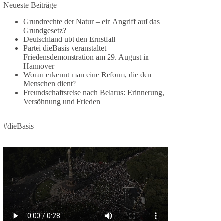
Jetzt dieBasis Sachsen-Anhalt unterstützen!
Neueste Beiträge
Grundrechte der Natur – ein Angriff auf das
Die Landtagswahl 2026 in Sachsen-Anhalt findet
Grundgesetz?
am 6. September statt. Die Inhalte stehen – jetzt
Deutschland übt den Ernstfall
müssen sie gesehen, geteilt und diskutiert werden.
Partei dieBasis veranstaltet
Friedensdemonstration am 29. August in
Folge unseren Kanälen:
Hannover
Facebook:
Woran erkennt man eine Reform, die den
Menschen dient?
https://www.facebook.com/groups/diebasissachse
Freundschaftsreise nach Belarus: Erinnerung,
nanhalt/
Versöhnung und Frieden
Instragram:
https://www.instagram.com/die_basis_sachsen_an
halt/
#dieBasis
Tiktok:
https://www.tiktok.com/@diebasis_sachsenanhalt
X:
https://x.com/DieBasisLSA
Youtube:
https://www.youtube.com/dieBasisSachsenAnhalt
🟩🟩🟦🟦🟥🟥🟧🟧
Like, teile und kommentiere unsere Beiträge,