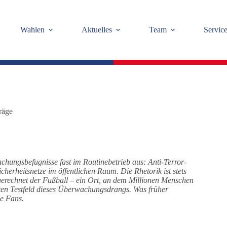
Wahlen
Aktuelles
Team
Servic
räge
hungsbefugnisse fast im Routinebetrieb aus: Anti-Terror-
herheitsnetze im öffentlichen Raum. Die Rhetorik ist stets
sgerechnet der Fußball – ein Ort, an dem Millionen Menschen
en Testfeld dieses Überwachungsdrangs. Was früher
ie Fans.