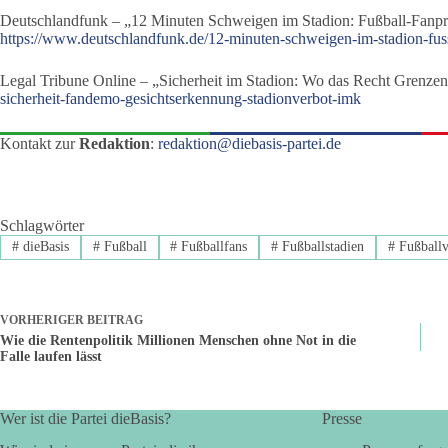
Deutschlandfunk – „12 Minuten Schweigen im Stadion: Fußball-Fanp
https://www.deutschlandfunk.de/12-minuten-schweigen-im-stadion-fus
Legal Tribune Online – „Sicherheit im Stadion: Wo das Recht Grenzen
sicherheit-fandemo-gesichtserkennung-stadionverbot-imk
Kontakt zur
Redaktion
:
redaktion@diebasis-partei.de
Schlagwörter
#
dieBasis
#
Fußball
#
Fußballfans
#
Fußballstadien
#
Fußballv
VORHERIGER
BEITRAG
Wie die Rentenpolitik Millionen Menschen ohne Not in die
Falle laufen lässt
Wer ist die Partei dieBasis?
Presse