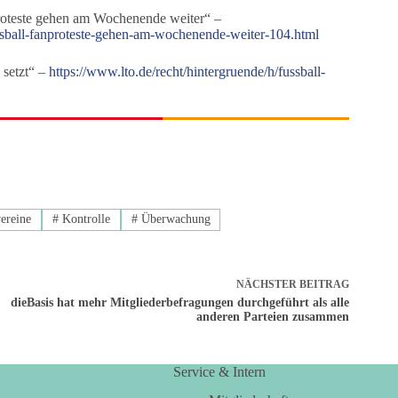
roteste gehen am Wochenende weiter“ –
sball-fanproteste-gehen-am-wochenende-weiter-104.html
 setzt“ –
https://www.lto.de/recht/hintergruende/h/fussball-
ereine
#
Kontrolle
#
Überwachung
NÄCHSTER
BEITRAG
dieBasis hat mehr Mitgliederbefragungen durchgeführt als alle
anderen Parteien zusammen
Service & Intern