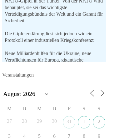
NATO-Gipfel in der Türkei. Von der NATO wird
behauptet, sie sei das wichtigste
Verteidigungsbündnis der Welt und ein Garant für
Sicherheit.
Die Gipfelerklärung liest sich jedoch wie ein
Protokoll einer industriellen Kriegskonferenz:
Neue Milliardenhilfen für die Ukraine, neue
Verpflichtungen für Europa, gigantische
Rüstungsdeals, Ausbau der
Verteidigungsindustrie, Modernisierung der
Veranstaltungen
Streitkräfte, ein klares Bekenntnis zur
militärischen Abschreckung und dazu die
Forderung, der Iran dürfe keine Kernwaffe
besitzen.
M
D
M
D
F
S
S
Und wo war der Austausch über eine
friedensorientierte Politik?
27
28
29
30
31
1
2
🟩🟩🟦🟦🟥🟥🟧🟧
3
4
5
6
7
8
9