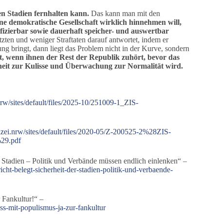
den Stadien fernhalten kann.
Das kann man mit den
eine demokratische Gesellschaft wirklich hinnehmen will,
ifizierbar sowie dauerhaft speicher- und auswertbar
zten und weniger Straftaten darauf antwortet, indem er
ung bringt, dann liegt das Problem nicht in der Kurve, sondern
t, wenn ihnen der Rest der Republik zuhört, bevor das
iheit zur Kulisse und Überwachung zur Normalität wird.
.nrw/sites/default/files/2025-10/251009-1_ZIS-
lizei.nrw/sites/default/files/2020-05/Z-200525-2%28ZIS-
29.pdf
 Stadien – Politik und Verbände müssen endlich einlenken“ –
cht-belegt-sicherheit-der-stadien-politik-und-verbaende-
r Fankultur!“ –
uss-mit-populismus-ja-zur-fankultur