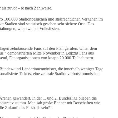
r als zuvor – je nach Zählweise.
 pro 100.000 Stadionbesuchen und strafrechtlichen Vergehen im
: Stadien sind statistisch gesehen sehr sichere Orte. Das
altungen, wie etwa bei Volksfesten.
 Tagen zehntausende Fans auf den Plan gerufen. Unter dem
tur!“ demonstrierten Mitte November in Leipzig Fans aus
send, Fanorganisationen von knapp 20.000 Teilnehmern.
an Bundes- und Länderinnenminister, die innerhalb weniger Tage
sonalisierte Tickets, eine zentrale Stadionverbotskommission
.
renen gewandert. In der 1. und 2. Bundesliga blieben die
monstrativ stumm. Man sah große Banner mit Botschaften wie
ie Zukunft des Fußballs sein?“.