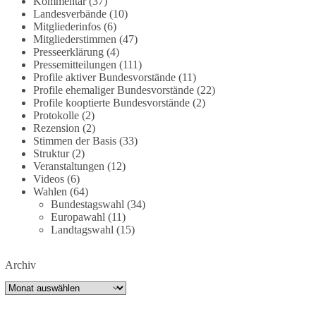
Kommentar
(37)
partei.de/2026/07/grundrechte-der-natur-ein-
Landesverbände
(10)
Mitgliederinfos
(6)
angriff-auf-das-grundgesetz/
Mitgliederstimmen
(47)
Presseerklärung
(4)
🟩🟩🟦🟦🟥🟥🟧🟧
Pressemitteilungen
(111)
Profile aktiver Bundesvorstände
(11)
Es ging weniger um fertige Antworten als um eine
Profile ehemaliger Bundesvorstände
(22)
Debatte darüber, wie Freiheit, Verantwortung,
Profile kooptierte Bundesvorstände
(2)
Protokolle
(2)
Naturschutz und Grundrechte in einer
Rezension
(2)
demokratischen Gesellschaft künftig miteinander
Stimmen der Basis
(33)
in Einklang gebracht werden können.
Struktur
(2)
Veranstaltungen
(12)
#dieBasis
#natur
#grundrechte
#grundgesetz
Videos
(6)
#demokratie
Wahlen
(64)
Bundestagswahl
(34)
Europawahl
(11)
Landtagswahl
(15)
38
7
8
Auf Facebook ansehen
Archiv
DieBasis
Archiv
1 Tag zuvor