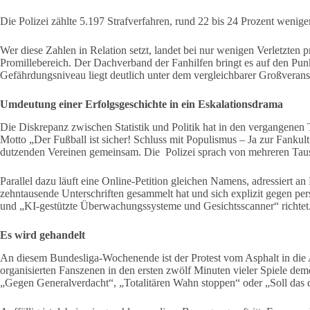
Die Polizei zählte 5.197 Strafverfahren, rund 22 bis 24 Prozent wenige
Wer diese Zahlen in Relation setzt, landet bei nur wenigen Verletzten
Promillebereich. Der Dachverband der Fanhilfen bringt es auf den Punkt
Gefährdungsniveau liegt deutlich unter dem vergleichbarer Großveranst
Umdeutung einer Erfolgsgeschichte in ein Eskalationsdrama
Die Diskrepanz zwischen Statistik und Politik hat in den vergangenen
Motto „Der Fußball ist sicher! Schluss mit Populismus – Ja zur Fankul
dutzenden Vereinen gemeinsam. Die Polizei sprach von mehreren Tau
Parallel dazu läuft eine Online-Petition gleichen Namens, adressiert 
zehntausende Unterschriften gesammelt hat und sich explizit gegen per
und „KI-gestützte Überwachungssysteme und Gesichtsscanner“ richtet
Es wird gehandelt
An diesem Bundesliga-Wochenende ist der Protest vom Asphalt in die A
organisierten Fanszenen in den ersten zwölf Minuten vieler Spiele de
„Gegen Generalverdacht“, „Totalitären Wahn stoppen“ oder „Soll das d