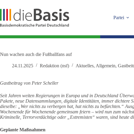
Zum
Inhalt
springen
Partei
Nun wachen auch die Fußballfans auf
24.11.2025
Redaktion (nsf)
Aktuelles
,
Allgemein
,
Gastbeit
Gastbeitrag von Peter Scheller
Seit Jahren weiten Regierungen in Europa und in Deutschland Überwac
Pakete, neue Datensammlungen, digitale Identitäten, immer dichtere Sic
dieselbe: „Wer nichts zu verbergen hat, hat nichts zu befürchten.“ Au
Wochenende für Wochenende gemeinsam feiern – wird nun zum nächst
Kriminelle, Terrorverdächtige oder „Extremisten“ waren, sind heute d
Geplante Maßnahmen