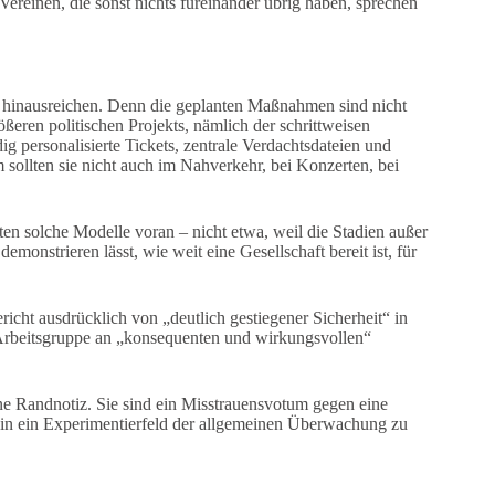
Vereinen, die sonst nichts füreinander übrig haben, sprechen
ien hinausreichen. Denn die geplanten Maßnahmen sind nicht
rößeren politischen Projekts, nämlich der schrittweisen
 personalisierte Tickets, zentrale Verdachtsdateien und
sollten sie nicht auch im Nahverkehr, bei Konzerten, bei
ten solche Modelle voran – nicht etwa, weil die Stadien außer
monstrieren lässt, wie weit eine Gesellschaft bereit ist, für
richt ausdrücklich von „deutlich gestiegener Sicherheit“ in
-Arbeitsgruppe an „konsequenten und wirkungsvollen“
ne Randnotiz. Sie sind ein Misstrauensvotum gegen eine
d in ein Experimentierfeld der allgemeinen Überwachung zu