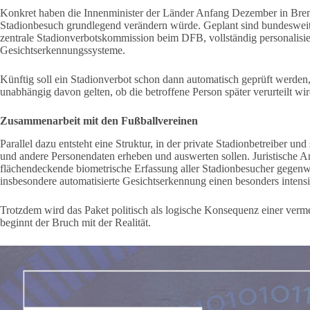
Konkret haben die Innenminister der Länder Anfang Dezember in Bre
Stadionbesuch grundlegend verändern würde. Geplant sind bundesweit ei
zentrale Stadionverbotskommission beim DFB, vollständig personalisiert
Gesichtserkennungssysteme.
Künftig soll ein Stadionverbot schon dann automatisch geprüft werden,
unabhängig davon gelten, ob die betroffene Person später verurteilt wir
Zusammenarbeit mit den Fußballvereinen
Parallel dazu entsteht eine Struktur, in der private Stadionbetreiber un
und andere Personendaten erheben und auswerten sollen. Juristische Ana
flächendeckende biometrische Erfassung aller Stadionbesucher gegenwär
insbesondere automatisierte Gesichtserkennung einen besonders intensiv
Trotzdem wird das Paket politisch als logische Konsequenz einer verme
beginnt der Bruch mit der Realität.