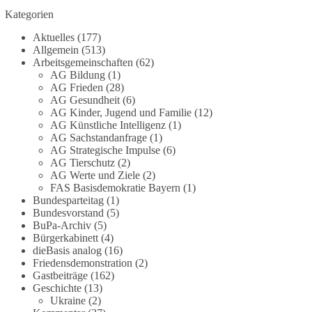
Grundgesetz?
Kategorien
Im Politischen Frühschoppen diskutieren die
Aktuelles
(177)
Teilnehmer das Verhältnis von Mensch, Natur und
Allgemein
(513)
Grundgesetz.
Arbeitsgemeinschaften
(62)
AG Bildung
(1)
AG Frieden
(28)
Beitrag der AG Strategische Impulse
AG Gesundheit
(6)
AG Kinder, Jugend und Familie
(12)
Kann die Natur Träger eigener Grundrechte sein?
AG Künstliche Intelligenz
(1)
Oder würde eine solche Entwicklung das
AG Sachstandanfrage
(1)
Fundament unseres Grundgesetzes sprengen? Mit
AG Strategische Impulse
(6)
AG Tierschutz
(2)
dieser grundsätzlichen Frage beschäftigte sich die
AG Werte und Ziele
(2)
Teilnehmer des Politischen Frühschoppens der
FAS Basisdemokratie Bayern
(1)
AG Strategische Impulse am 19. Juli 2026.
Bundesparteitag
(1)
Referent Frank Bothmann stellte die These auf,
Bundesvorstand
(5)
dass die derzeit in Teilen der Umweltbewegung
BuPa-Archiv
(5)
diskutierten „Grundrechte der Natur“ weit über
Bürgerkabinett
(4)
dieBasis analog
(16)
klassischen Naturschutz hinausreichen und
Friedensdemonstration
(2)
grundlegende Fragen zum Menschenbild, zum
Gastbeiträge
(162)
Rechtsstaat und zur Demokratie aufwerfen. [...]
Geschichte
(13)
Ukraine
(2)
👉 Hier weiterlesen:
https://diebasis-