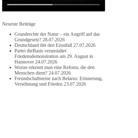
damit noch mehr Menschen mitbekommen, wofür
wir stehen und warum es sich lohnt, dieBasis zu
wählen.
Neueste Beiträge
Mehr Infos:
https://diebasis-st.de/wahlprogramm/
Grundrechte der Natur – ein Angriff auf das
#dieBasis
#Landtagswahl
#SachsenAnhalt
Grundgesetz?
28.07.2026
#DeineStimmezählt
#jetztunterstützen
Deutschland übt den Ernstfall
27.07.2026
Partei dieBasis veranstaltet
Friedensdemonstration am 29. August in
Hannover
24.07.2026
58
6
14
Woran erkennt man eine Reform, die den
Auf Facebook ansehen
Menschen dient?
24.07.2026
Freundschaftsreise nach Belarus: Erinnerung,
DieBasis
Versöhnung und Frieden
23.07.2026
2 Tage(n) zuvor
🔎 Über 100-mal keine Antwort.
Anthony Fauci, Immunologe und Berater des
ehemaligen US-Präsidenten, hat bei einer
Anhörung des US-Senats auf mehr als 100
Fragen die Aussage verweigert. Die juristische