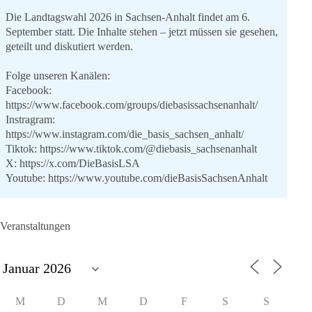
Die Landtagswahl 2026 in Sachsen-Anhalt findet am 6.
September statt. Die Inhalte stehen – jetzt müssen sie gesehen,
geteilt und diskutiert werden.
Folge unseren Kanälen:
Facebook:
https://www.facebook.com/groups/diebasissachsenanhalt/
Instragram:
https://www.instagram.com/die_basis_sachsen_anhalt/
Tiktok:
https://www.tiktok.com/@diebasis_sachsenanhalt
X:
https://x.com/DieBasisLSA
Youtube:
https://www.youtube.com/dieBasisSachsenAnhalt
🟩🟩🟦🟦🟥🟥🟧🟧
Veranstaltungen
Like, teile und kommentiere unsere Beiträge, damit noch mehr
Menschen mitbekommen, wofür wir stehen und warum es sich
lohnt, dieBasis zu wählen.
Mehr Infos:
https://diebasis-st.de/wahlprogramm/
M
D
M
D
F
S
S
#dieBasis
#Landtagswahl
#SachsenAnhalt