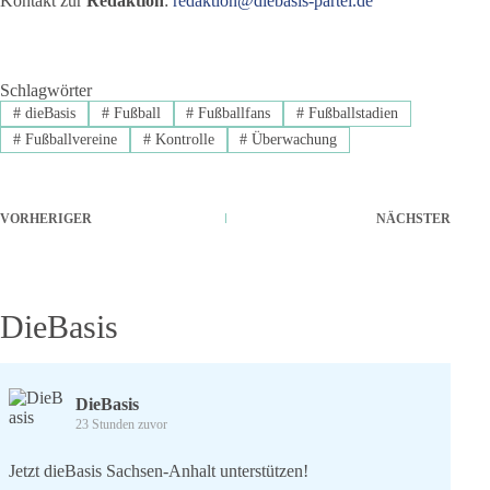
Kontakt zur
Redaktion
:
redaktion@diebasis-partei.de
Schlagwörter
#
dieBasis
#
Fußball
#
Fußballfans
#
Fußballstadien
#
Fußballvereine
#
Kontrolle
#
Überwachung
VORHERIGER
NÄCHSTER
DieBasis
DieBasis
23 Stunden zuvor
Jetzt dieBasis Sachsen-Anhalt unterstützen!