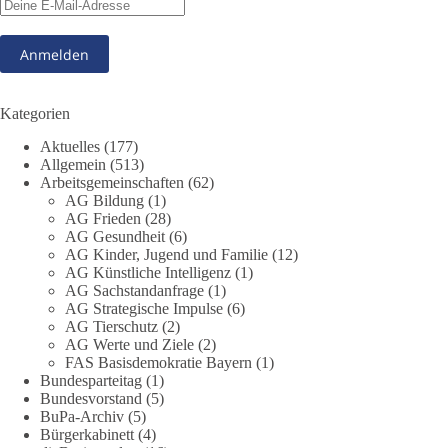
Antworten:
❓ Wie wurden politische Entscheidungen getroffen?
❓ Welche Maßnahmen waren notwendig und welche nicht?
❓Und wer übernimmt die Verantwortung für die massiven
Folgen für Kinder, Familien, Unternehmen und das Vertrauen
Kategorien
in unseren Rechtsstaat?
Aktuelles
(177)
Allgemein
(513)
🟩🟩🟦🟦🟥🟥🟧🟧
Arbeitsgemeinschaften
(62)
AG Bildung
(1)
Eine demokratische Gesellschaft lebt nicht davon, unbequeme
AG Frieden
(28)
Fragen zu vermeiden. Sie lebt davon, Fragen offen zu stellen
AG Gesundheit
(6)
AG Kinder, Jugend und Familie
(12)
und transparent zu beantworten.
AG Künstliche Intelligenz
(1)
AG Sachstandanfrage
(1)
dieBasis fordert deshalb weiterhin eine unabhängige,
AG Strategische Impulse
(6)
vollständige und transparente Aufarbeitung der Corona-Politik.
AG Tierschutz
(2)
Ohne Denkverbote, ohne Vorverurteilungen und ohne Tabus.
AG Werte und Ziele
(2)
FAS Basisdemokratie Bayern
(1)
Bundesparteitag
(1)
Quellen:
https://apnews.com/article/fauci-diaries-covid-origins-
Bundesvorstand
(5)
rand-paul-6b25da9f75a0becbaf2886ab22643e67
und
BuPa-Archiv
(5)
https://www.tichyseinblick.de/kolumnen/aus-aller-welt/usa-
Bürgerkabinett
(4)
tagebuch-fauci-corona-impfung/