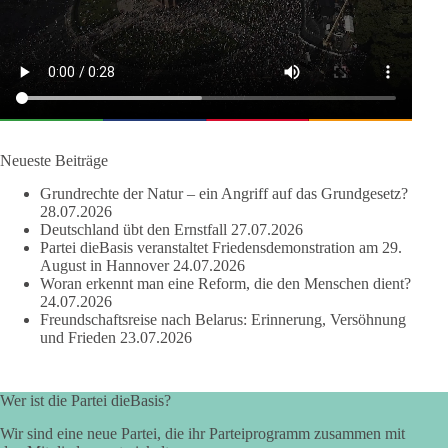
Sachsen-Anhalt braucht Lösungen für Schule, Pflege,
Wirtschaft, Infrastruktur und die Kommunen. Diese Probleme
werden nicht kleiner, wenn im Landtag zuerst auf Parteifarbe
und erst danach auf den Inhalt geschaut wird.
🟩🟩🟦🟦🟥🟥🟧🟧
Neueste Beiträge
dieBasis Sachsen-Anhalt steht für Kooperation in Sachfragen.
Grundrechte der Natur – ein Angriff auf das Grundgesetz?
Jeder Antrag soll danach bewertet werden, ob er dem Land
28.07.2026
und den Menschen wirklich nützt.
Deutschland übt den Ernstfall
27.07.2026
Zustimmung, wenn ein Vorschlag sinnvoll ist. Ablehnung,
Partei dieBasis veranstaltet Friedensdemonstration am 29.
wenn er Sachsen-Anhalt nicht weiterbringt.
August in Hannover
24.07.2026
Woran erkennt man eine Reform, die den Menschen dient?
💬 Was ist dir wichtiger: der Absender eines Antrags oder das
24.07.2026
Freundschaftsreise nach Belarus: Erinnerung, Versöhnung
Ergebnis für Sachsen-Anhalt?
und Frieden
23.07.2026
#dieBasis
#sachsenanhalt
#ltw2026
#landtagswahl
Wer ist die Partei dieBasis?
👉 Folgen:
https://www.facebook.com/groups/diebasissachsenanhalt/
Wir sind eine neue Partei, die ihr Parteiprogramm zusammen mit