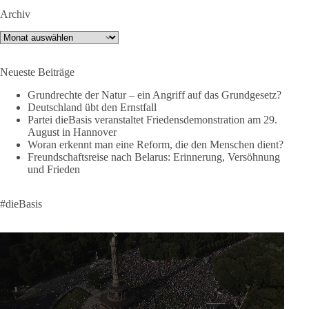
Revanchismus!“
Archiv
👉 Hier geht es zum vollständigen Video:
Archiv
https://www.youtube.com/live/a9hOswSNg4I?
si=2b_C6GgNY9EB-rXw
Neueste Beiträge
🟩🟩🟦🟦🟥🟥🟧🟧
Grundrechte der Natur – ein Angriff auf das Grundgesetz?
Deutschland übt den Ernstfall
❤️ Wir freuen uns über deine Unterstützung:
Partei dieBasis veranstaltet Friedensdemonstration am 29.
August in Hannover
https://diebasis.de/spenden/
Woran erkennt man eine Reform, die den Menschen dient?
Freundschaftsreise nach Belarus: Erinnerung, Versöhnung
#dieBasis
#frieden
#russandistnichtunserFeind
#friedenspartei
und Frieden
#dieBasis
377
168
37
Auf Facebook ansehen
DieBasis
2 Tage(n) zuvor
Wusstest du, dass ein guter Antrag nicht besser oder schlechter
wird, nur weil er von einer bestimmten Partei kommt?