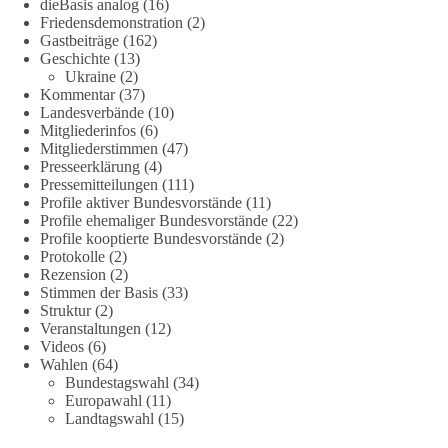
dieBasis analog
(16)
Friedensdemonstration
(2)
#dieBasis
#Corona
#Aufarbeitung
#Transparenz
#Demokratie
Gastbeiträge
(162)
Geschichte
(13)
#Vertrauen
Ukraine
(2)
Kommentar
(37)
Landesverbände
(10)
Mitgliederinfos
(6)
239
36
60
Auf Facebook ansehen
Mitgliederstimmen
(47)
Presseerklärung
(4)
DieBasis
Pressemitteilungen
(111)
2 Tage(n) zuvor
Profile aktiver Bundesvorstände
(11)
Profile ehemaliger Bundesvorstände
(22)
Profile kooptierte Bundesvorstände
(2)
🕊 Wir wollen den Krieg mit Russland nicht!
Protokolle
(2)
Rezension
(2)
Am 20. Juni 2026 fand in Berlin am Brandenburger Tor die
Stimmen der Basis
(33)
Demonstration mit dem Motto „Russland ist nicht unser
Struktur
(2)
Feind“ statt.
Veranstaltungen
(12)
Videos
(6)
Wahlen
(64)
Hier ein Auszug aus der Rede von der
Bundestagswahl
(34)
Bundestagsabgeordneten Sevim Dağdelen (BSW).
Europawahl
(11)
Landtagswahl
(15)
„Wir müssen Nein sagen zu diesem stinkenden