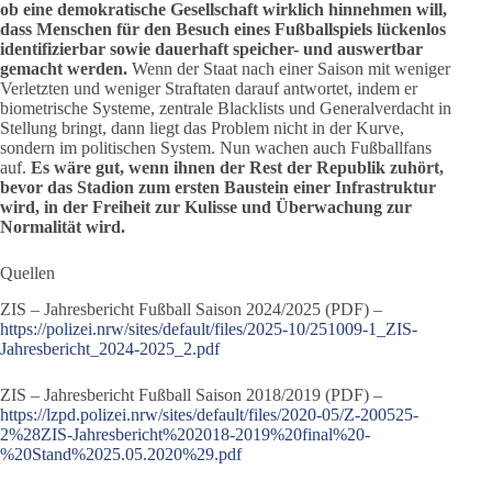
ob eine demokratische Gesellschaft wirklich hinnehmen will,
dass Menschen für den Besuch eines Fußballspiels lückenlos
identifizierbar sowie dauerhaft speicher- und auswertbar
gemacht werden.
Wenn der Staat nach einer Saison mit weniger
Verletzten und weniger Straftaten darauf antwortet, indem er
biometrische Systeme, zentrale Blacklists und Generalverdacht in
Stellung bringt, dann liegt das Problem nicht in der Kurve,
sondern im politischen System. Nun wachen auch Fußballfans
auf.
Es wäre gut, wenn ihnen der Rest der Republik zuhört,
bevor das Stadion zum ersten Baustein einer Infrastruktur
wird, in der Freiheit zur Kulisse und Überwachung zur
Normalität wird.
Quellen
ZIS – Jahresbericht Fußball Saison 2024/2025 (PDF) –
https://polizei.nrw/sites/default/files/2025-10/251009-1_ZIS-
Jahresbericht_2024-2025_2.pdf
ZIS – Jahresbericht Fußball Saison 2018/2019 (PDF) –
https://lzpd.polizei.nrw/sites/default/files/2020-05/Z-200525-
2%28ZIS-Jahresbericht%202018-2019%20final%20-
%20Stand%2025.05.2020%29.pdf