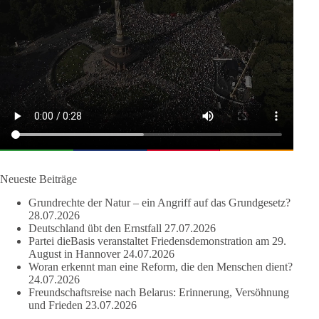
wird, nur weil er von einer bestimmten Partei kommt?
Sachsen-Anhalt braucht Lösungen für Schule, Pflege,
Wirtschaft, Infrastruktur und die Kommunen. Diese Probleme
werden nicht kleiner, wenn im Landtag zuerst auf Parteifarbe
und erst danach auf den Inhalt geschaut wird.
🟩🟩🟦🟦🟥🟥🟧🟧
dieBasis Sachsen-Anhalt steht für Kooperation in Sachfragen.
Jeder Antrag soll danach bewertet werden, ob er dem Land
und den Menschen wirklich nützt.
Neueste Beiträge
Zustimmung, wenn ein Vorschlag sinnvoll ist. Ablehnung,
Grundrechte der Natur – ein Angriff auf das Grundgesetz?
wenn er Sachsen-Anhalt nicht weiterbringt.
28.07.2026
Deutschland übt den Ernstfall
27.07.2026
💬 Was ist dir wichtiger: der Absender eines Antrags oder das
Partei dieBasis veranstaltet Friedensdemonstration am 29.
Ergebnis für Sachsen-Anhalt?
August in Hannover
24.07.2026
Woran erkennt man eine Reform, die den Menschen dient?
24.07.2026
#dieBasis
#sachsenanhalt
#ltw2026
#landtagswahl
Freundschaftsreise nach Belarus: Erinnerung, Versöhnung
und Frieden
23.07.2026
👉 Folgen: