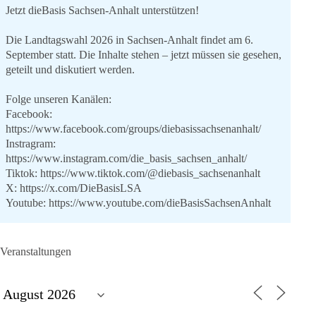
Jetzt dieBasis Sachsen-Anhalt unterstützen!
Die Landtagswahl 2026 in Sachsen-Anhalt findet am 6.
September statt. Die Inhalte stehen – jetzt müssen sie gesehen,
geteilt und diskutiert werden.
Folge unseren Kanälen:
Facebook:
https://www.facebook.com/groups/diebasissachsenanhalt/
Instragram:
https://www.instagram.com/die_basis_sachsen_anhalt/
Tiktok:
https://www.tiktok.com/@diebasis_sachsenanhalt
X:
https://x.com/DieBasisLSA
Youtube:
https://www.youtube.com/dieBasisSachsenAnhalt
🟩🟩🟦🟦🟥🟥🟧🟧
Veranstaltungen
Like, teile und kommentiere unsere Beiträge, damit noch mehr
Menschen mitbekommen, wofür wir stehen und warum es sich
lohnt, dieBasis zu wählen.
Mehr Infos:
https://diebasis-st.de/wahlprogramm/