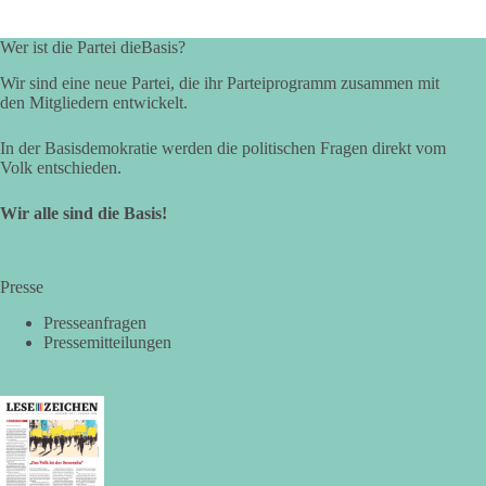
https://www.facebook.com/groups/diebasissachsenanhalt/
Wer ist die Partei dieBasis?
Wir sind eine neue Partei, die ihr Parteiprogramm zusammen mit
24
6
2
Auf Facebook ansehen
den Mitgliedern entwickelt.
DieBasis
In der Basisdemokratie werden die politischen Fragen direkt vom
2 Tage(n) zuvor
Volk entschieden.
⚡ Vorsorge ist richtig. Aber Vorsorge ersetzt keine verlässliche
Wir alle sind die Basis!
Energiepolitik!
Nach Recherchen von Apollo News bereitet die
Presse
Bundesnetzagentur mit einer „Sicherheitsplattform Strom“
Maßnahmen für den Fall einer länger anhaltenden
Presseanfragen
Strommangellage vor. Große Industrieunternehmen sollen im
Pressemitteilungen
Ernstfall ihren Stromverbrauch reduzieren oder ihre
Produktion zeitweise einstellen müssen. Die Behörde
bezeichnet dies als Vorsorge für außergewöhnliche
Krisensituationen. Das Vorhaben war bis zur Veröffentlichung
von Apollo kaum bekannt.