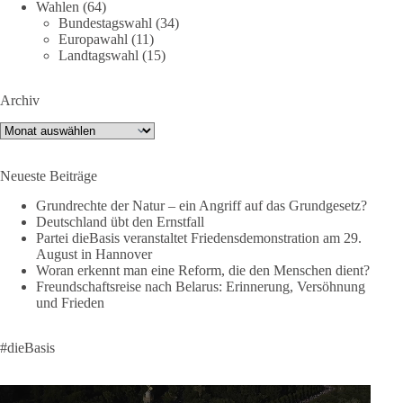
Wahlen
(64)
„Wir müssen Nein sagen zu diesem stinkenden
Bundestagswahl
(34)
Revanchismus!“
Europawahl
(11)
Landtagswahl
(15)
👉 Hier geht es zum vollständigen Video:
https://www.youtube.com/live/a9hOswSNg4I?
Archiv
si=2b_C6GgNY9EB-rXw
Archiv
🟩🟩🟦🟦🟥🟥🟧🟧
Neueste Beiträge
❤️ Wir freuen uns über deine Unterstützung:
https://diebasis.de/spenden/
Grundrechte der Natur – ein Angriff auf das Grundgesetz?
Deutschland übt den Ernstfall
Partei dieBasis veranstaltet Friedensdemonstration am 29.
#dieBasis
#frieden
#russandistnichtunserFeind
#friedenspartei
August in Hannover
Woran erkennt man eine Reform, die den Menschen dient?
Freundschaftsreise nach Belarus: Erinnerung, Versöhnung
und Frieden
377
168
37
Auf Facebook ansehen
DieBasis
#dieBasis
1 Tag zuvor
Wusstest du, dass ein guter Antrag nicht besser oder schlechter