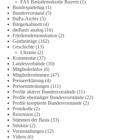
FAS Basisdemokratie Bayern
(1)
https://www.tichyseinblick.de/kolumnen/aus-aller-welt/usa-
Bundesparteitag
(1)
tagebuch-fauci-corona-impfung/
Bundesvorstand
(5)
BuPa-Archiv
(5)
#dieBasis
#Corona
#Aufarbeitung
#Transparenz
#Demokratie
Bürgerkabinett
(4)
#Vertrauen
dieBasis analog
(16)
Friedensdemonstration
(2)
Gastbeiträge
(162)
Geschichte
(13)
239
36
60
Ukraine
(2)
Auf Facebook ansehen
Kommentar
(37)
Landesverbände
(10)
DieBasis
Mitgliederinfos
(6)
1 Tag zuvor
Mitgliederstimmen
(47)
Presseerklärung
(4)
🕊 Wir wollen den Krieg mit Russland nicht!
Pressemitteilungen
(111)
Profile aktiver Bundesvorstände
(11)
Profile ehemaliger Bundesvorstände
(22)
Am 20. Juni 2026 fand in Berlin am Brandenburger Tor die
Profile kooptierte Bundesvorstände
(2)
Demonstration mit dem Motto „Russland ist nicht unser
Protokolle
(2)
Feind“ statt.
Rezension
(2)
Stimmen der Basis
(33)
Hier ein Auszug aus der Rede von der
Struktur
(2)
Veranstaltungen
(12)
Bundestagsabgeordneten Sevim Dağdelen (BSW).
Videos
(6)