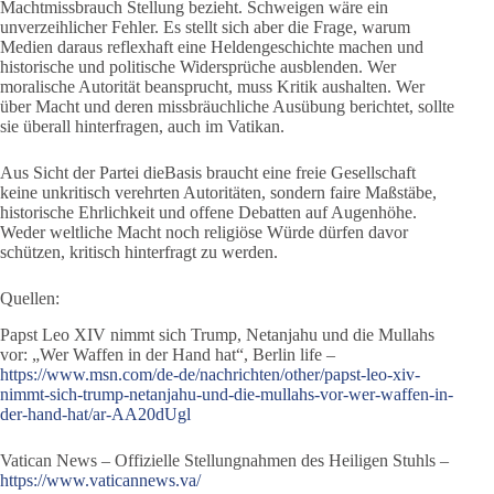
Machtmissbrauch Stellung bezieht. Schweigen wäre ein
unverzeihlicher Fehler. Es stellt sich aber die Frage, warum
Medien daraus reflexhaft eine Heldengeschichte machen und
historische und politische Widersprüche ausblenden. Wer
moralische Autorität beansprucht, muss Kritik aushalten. Wer
über Macht und deren missbräuchliche Ausübung berichtet, sollte
sie überall hinterfragen, auch im Vatikan.
Aus Sicht der Partei dieBasis braucht eine freie Gesellschaft
keine unkritisch verehrten Autoritäten, sondern faire Maßstäbe,
historische Ehrlichkeit und offene Debatten auf Augenhöhe.
Weder weltliche Macht noch religiöse Würde dürfen davor
schützen, kritisch hinterfragt zu werden.
Quellen:
Papst Leo XIV nimmt sich Trump, Netanjahu und die Mullahs
vor: „Wer Waffen in der Hand hat“, Berlin life –
https://www.msn.com/de-de/nachrichten/other/papst-leo-xiv-
nimmt-sich-trump-netanjahu-und-die-mullahs-vor-wer-waffen-in-
der-hand-hat/ar-AA20dUgl
Vatican News – Offizielle Stellungnahmen des Heiligen Stuhls –
https://www.vaticannews.va/