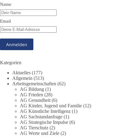
Name
Auch in Deutschland warten viele Menschen bis heute auf
Antworten:
Email
❓ Wie wurden politische Entscheidungen getroffen?
❓ Welche Maßnahmen waren notwendig und welche nicht?
❓Und wer übernimmt die Verantwortung für die massiven
Folgen für Kinder, Familien, Unternehmen und das Vertrauen
in unseren Rechtsstaat?
🟩🟩🟦🟦🟥🟥🟧🟧
Kategorien
Aktuelles
(177)
Eine demokratische Gesellschaft lebt nicht davon, unbequeme
Allgemein
(513)
Fragen zu vermeiden. Sie lebt davon, Fragen offen zu stellen
Arbeitsgemeinschaften
(62)
und transparent zu beantworten.
AG Bildung
(1)
AG Frieden
(28)
AG Gesundheit
(6)
dieBasis fordert deshalb weiterhin eine unabhängige,
AG Kinder, Jugend und Familie
(12)
vollständige und transparente Aufarbeitung der Corona-Politik.
AG Künstliche Intelligenz
(1)
Ohne Denkverbote, ohne Vorverurteilungen und ohne Tabus.
AG Sachstandanfrage
(1)
AG Strategische Impulse
(6)
Quellen:
https://apnews.com/article/fauci-diaries-covid-origins-
AG Tierschutz
(2)
rand-paul-6b25da9f75a0becbaf2886ab22643e67
und
AG Werte und Ziele
(2)