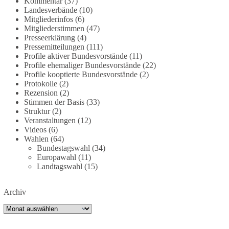
Kommentar
(37)
bundesnetzagentur-zr-94423201.html?
Landesverbände
(10)
utm_source=chatgpt.com
Mitgliederinfos
(6)
Mitgliederstimmen
(47)
Presseerklärung
(4)
🟩🟩🟦🟦🟥🟥🟧🟧
Pressemitteilungen
(111)
Profile aktiver Bundesvorstände
(11)
Wieder ein Beispiel dafür, warum wir 1 Milliarde
Profile ehemaliger Bundesvorstände
(22)
für freie Medien fordern sollten: 👉 Jetzt Petition
Profile kooptierte Bundesvorstände
(2)
unterzeichnen
Protokolle
(2)
Rezension
(2)
Stimmen der Basis
(33)
#dieBasis
#Energie
#Versorgungssicherheit
Struktur
(2)
#Infrastruktur
#Technologieoffen
#Resilienz
Veranstaltungen
(12)
Videos
(6)
Wahlen
(64)
Bundestagswahl
(34)
158
26
69
Auf Facebook ansehen
Europawahl
(11)
Landtagswahl
(15)
DieBasis
2 Tage(n) zuvor
Archiv
🌍 Migration darf niemals zum politischen
Archiv
Druckmittel werden.