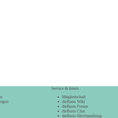
Service & Intern
en
Mitgliedschaft
ungen
dieBasis Wiki
dieBasis Forum
dieBasis Chat
dieBasis Merchandising