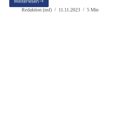
Weiterlesen
Rainer
Rupp,
Redaktion (nsf)
11.11.2023
5 Min
Juri
Andropov
und
Able
Archer
83