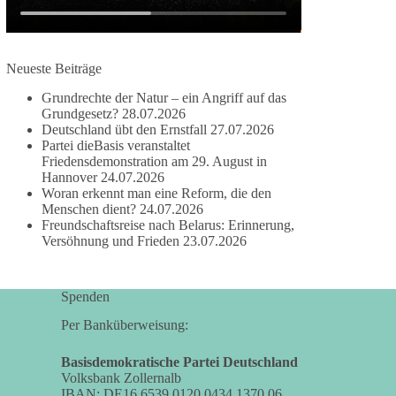
✅ Wahrung rechtsstaatlicher Verfahren
✅ Verantwortung statt Symbolpolitik
Krisen dürfen nicht verwaltet werden, sie müssen
Neueste Beiträge
verhindert werden. Das gelingt nur durch eine
Grundrechte der Natur – ein Angriff auf das
Politik, die Fluchtursachen bekämpft,
Grundgesetz?
28.07.2026
Schleuserkriminalität entschlossen entgegentritt
Deutschland übt den Ernstfall
27.07.2026
und Migration nicht zum Gegenstand
Partei dieBasis veranstaltet
geopolitischer Machtspiele werden lässt.
Friedensdemonstration am 29. August in
Hannover
24.07.2026
Woran erkennt man eine Reform, die den
Der Mensch darf niemals zum Spielball
Menschen dient?
24.07.2026
politischer Interessen werden.
Freundschaftsreise nach Belarus: Erinnerung,
Versöhnung und Frieden
23.07.2026
#dieBasis
#Migration
#Europa
#Menschenwürde
#Rechtsstaat
#Frieden
#Subsidiarität
Spenden
Per Banküberweisung:
41
15
5
Auf Facebook ansehen
Basisdemokratische Partei Deutschland
DieBasis
Volksbank Zollernalb
IBAN: DE16 6539 0120 0434 1370 06
2 Tage(n) zuvor