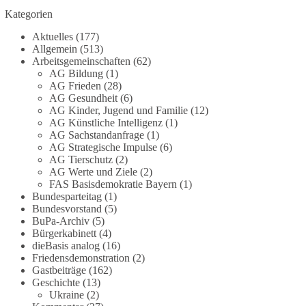
Vorhaben war bis zur Veröffentlichung von
Kategorien
Apollo kaum bekannt.
Aktuelles
(177)
Allgemein
(513)
🟩🟩🟦🟦🟥🟥🟧🟧
Arbeitsgemeinschaften
(62)
AG Bildung
(1)
Versorgungssicherheit ist keine Nebensache. Sie
AG Frieden
(28)
AG Gesundheit
(6)
ist Voraussetzung für Freiheit, Wirtschaft und den
AG Kinder, Jugend und Familie
(12)
Alltag der Menschen.
AG Künstliche Intelligenz
(1)
AG Sachstandanfrage
(1)
dieBasis steht für eine bezahlbare, sichere und
AG Strategische Impulse
(6)
unabhängige Energieversorgung.
AG Tierschutz
(2)
AG Werte und Ziele
(2)
FAS Basisdemokratie Bayern
(1)
Eine resiliente Gesellschaft erkennt man nicht
Bundesparteitag
(1)
daran, wie sie Strommangel verwaltet, sondern
Bundesvorstand
(5)
daran, wie sie ihn verhindert!
BuPa-Archiv
(5)
Bürgerkabinett
(4)
Quellen:
https://apollo-news.net/geheimplan-
dieBasis analog
(16)
energiekrise-bundesnetzagentur-bereitet-sich-auf-
Friedensdemonstration
(2)
Gastbeiträge
(162)
strommangel-ueber-mehrere-tage-bis-wochen-vor/
Geschichte
(13)
und
https://www.merkur.de/deutschland/der-
Ukraine
(2)
geheimplan-gegen-stromausfalle-der-