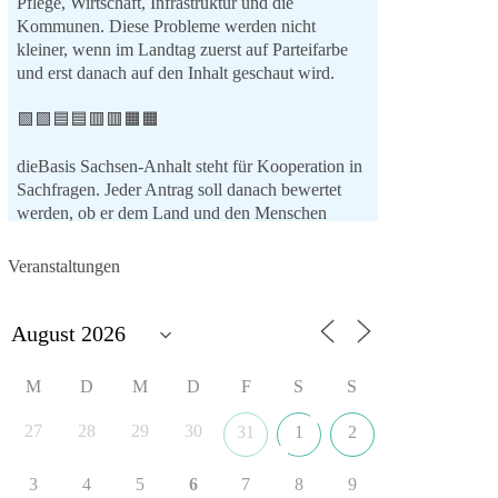
Pflege, Wirtschaft, Infrastruktur und die
Kommunen. Diese Probleme werden nicht
kleiner, wenn im Landtag zuerst auf Parteifarbe
und erst danach auf den Inhalt geschaut wird.
🟩🟩🟦🟦🟥🟥🟧🟧
dieBasis Sachsen-Anhalt steht für Kooperation in
Sachfragen. Jeder Antrag soll danach bewertet
werden, ob er dem Land und den Menschen
wirklich nützt.
Zustimmung, wenn ein Vorschlag sinnvoll ist.
Veranstaltungen
Ablehnung, wenn er Sachsen-Anhalt nicht
weiterbringt.
💬 Was ist dir wichtiger: der Absender eines
Antrags oder das Ergebnis für Sachsen-Anhalt?
M
D
M
D
F
S
S
#dieBasis
#sachsenanhalt
#ltw2026
27
28
29
30
31
1
2
#landtagswahl
3
4
5
6
7
8
9
👉 Folgen: