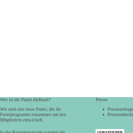
Wer ist die Partei dieBasis?
Presse
Wir sind eine neue Partei, die ihr
Presseanfrag
Parteiprogramm zusammen mit den
Pressemitteil
Mitgliedern entwickelt.
In der Basisdemokratie werden die