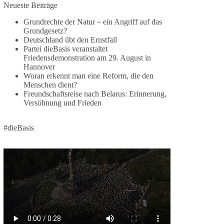
Neueste Beiträge
Die Ereignisse in Ceuta zeigen, wie schnell
Menschen zwischen geopolitische Interessen
Grundrechte der Natur – ein Angriff auf das
geraten können. Unabhängig davon, welche
Grundgesetz?
Deutschland übt den Ernstfall
politischen oder diplomatischen Ursachen diese
Partei dieBasis veranstaltet
Krise im Einzelnen hatte, eines wird deutlich:
Friedensdemonstration am 29. August in
Wenn Migration als Druckmittel eingesetzt oder
Hannover
von Schleusernetzwerken ausgenutzt werden
Woran erkennt man eine Reform, die den
kann, verlieren am Ende immer die Menschen.
Menschen dient?
Freundschaftsreise nach Belarus: Erinnerung,
Versöhnung und Frieden
🟩🟩🟦🟦🟥🟥🟧🟧
dieBasis meint:
#dieBasis
Wer Menschen für politische Interessen
instrumentalisiert, verliert den Menschen aus dem
Blick.
Europa braucht eine Migrationspolitik, die auf
drei Grundpfeilern beruht:
✅ Achtung der Menschenwürde