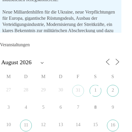
Neue Milliardenhilfen für die Ukraine, neue Verpflichtungen
für Europa, gigantische Rüstungsdeals, Ausbau der
Verteidigungsindustrie, Modernisierung der Streitkräfte, ein
klares Bekenntnis zur militärischen Abschreckung und dazu
die Forderung, der Iran dürfe keine Kernwaffe besitzen.
Veranstaltungen
Und wo war der Austausch über eine friedensorientierte
Politik?
🟩🟩🟦🟦🟥🟥🟧🟧
M
D
M
D
F
S
S
dieBasis fordert als einzige Partei in Deutschland den Austritt
aus der NATO. Ein Gipfel, der mehr nach Rüstungsdeal als
27
28
29
30
31
1
2
nach Friedenspolitik klingt, wird niemals Sicherheit schaffen,
ob nun in Deutschland oder weltweit.
3
4
5
6
7
8
9
Quelle:
https://www.tagesschau.de/ausland/asien/nato-
erklaerung-ankara-100.html
10
12
13
14
15
11
16
#dieBasis
#NATO
#Gipfeltreffen
#Frieden
#Sicherheit