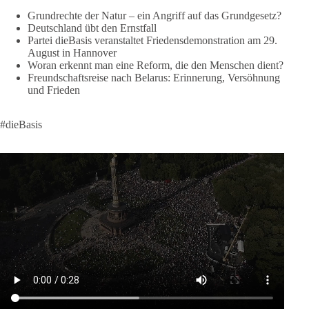
lohnt, dieBasis zu wählen.
Grundrechte der Natur – ein Angriff auf das Grundgesetz?
Deutschland übt den Ernstfall
Mehr Infos:
https://diebasis-st.de/wahlprogramm/
Partei dieBasis veranstaltet Friedensdemonstration am 29.
August in Hannover
#dieBasis
#Landtagswahl
#SachsenAnhalt
Woran erkennt man eine Reform, die den Menschen dient?
#DeineStimmezählt
#jetztunterstützen
Freundschaftsreise nach Belarus: Erinnerung, Versöhnung
und Frieden
58
6
14
Auf Facebook ansehen
#dieBasis
DieBasis
2 Tage(n) zuvor
🔎 Über 100-mal keine Antwort.
Anthony Fauci, Immunologe und Berater des ehemaligen US-
Präsidenten, hat bei einer Anhörung des US-Senats auf mehr
als 100 Fragen die Aussage verweigert. Die juristische
Bewertung werden Gerichte und Ermittlungen klären – auch
auf Basis seines Tagebuches. Doch unabhängig davon zeigt
der Vorgang eines deutlich: