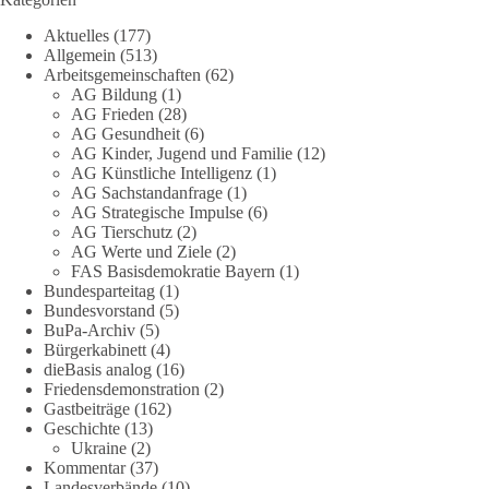
„Grundrechte der Natur“ weit über klassischen Naturschutz
Aktuelles
(177)
hinausreichen und grundlegende Fragen zum Menschenbild,
Allgemein
(513)
zum Rechtsstaat und zur Demokratie aufwerfen. [...]
Arbeitsgemeinschaften
(62)
AG Bildung
(1)
👉 Hier weiterlesen:
https://diebasis-
AG Frieden
(28)
AG Gesundheit
(6)
partei.de/2026/07/grundrechte-der-natur-ein-angriff-auf-das-
AG Kinder, Jugend und Familie
(12)
grundgesetz/
AG Künstliche Intelligenz
(1)
AG Sachstandanfrage
(1)
🟩🟩🟦🟦🟥🟥🟧🟧
AG Strategische Impulse
(6)
AG Tierschutz
(2)
Es ging weniger um fertige Antworten als um eine Debatte
AG Werte und Ziele
(2)
FAS Basisdemokratie Bayern
(1)
darüber, wie Freiheit, Verantwortung, Naturschutz und
Bundesparteitag
(1)
Grundrechte in einer demokratischen Gesellschaft künftig
Bundesvorstand
(5)
miteinander in Einklang gebracht werden können.
BuPa-Archiv
(5)
Bürgerkabinett
(4)
#dieBasis
#natur
#grundrechte
#grundgesetz
#demokratie
dieBasis analog
(16)
Friedensdemonstration
(2)
Gastbeiträge
(162)
Geschichte
(13)
38
7
8
Ukraine
(2)
Auf Facebook ansehen
Kommentar
(37)
Landesverbände
(10)