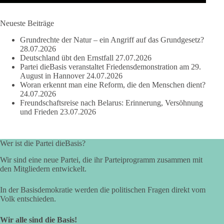
Die Corona-Zeit ist noch lange nicht aufgearbeitet.
Neueste Beiträge
Auch in Deutschland warten viele Menschen bis heute auf
Grundrechte der Natur – ein Angriff auf das Grundgesetz?
Antworten:
28.07.2026
Deutschland übt den Ernstfall
27.07.2026
❓ Wie wurden politische Entscheidungen getroffen?
Partei dieBasis veranstaltet Friedensdemonstration am 29.
August in Hannover
24.07.2026
❓ Welche Maßnahmen waren notwendig und welche nicht?
Woran erkennt man eine Reform, die den Menschen dient?
❓Und wer übernimmt die Verantwortung für die massiven
24.07.2026
Folgen für Kinder, Familien, Unternehmen und das Vertrauen
Freundschaftsreise nach Belarus: Erinnerung, Versöhnung
in unseren Rechtsstaat?
und Frieden
23.07.2026
🟩🟩🟦🟦🟥🟥🟧🟧
Wer ist die Partei dieBasis?
Eine demokratische Gesellschaft lebt nicht davon, unbequeme
Wir sind eine neue Partei, die ihr Parteiprogramm zusammen mit
Fragen zu vermeiden. Sie lebt davon, Fragen offen zu stellen
den Mitgliedern entwickelt.
und transparent zu beantworten.
In der Basisdemokratie werden die politischen Fragen direkt vom
dieBasis fordert deshalb weiterhin eine unabhängige,
Volk entschieden.
vollständige und transparente Aufarbeitung der Corona-Politik.
Ohne Denkverbote, ohne Vorverurteilungen und ohne Tabus.
Wir alle sind die Basis!