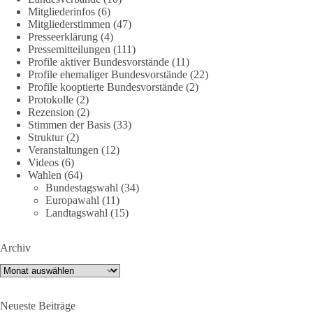
DieBasis
Mitgliederinfos
(6)
2 Tage(n) zuvor
Mitgliederstimmen
(47)
Presseerklärung
(4)
Jetzt dieBasis Sachsen-Anhalt unterstützen!
Pressemitteilungen
(111)
Profile aktiver Bundesvorstände
(11)
Profile ehemaliger Bundesvorstände
(22)
Die Landtagswahl 2026 in Sachsen-Anhalt findet am 6.
Profile kooptierte Bundesvorstände
(2)
September statt. Die Inhalte stehen – jetzt müssen sie gesehen,
Protokolle
(2)
geteilt und diskutiert werden.
Rezension
(2)
Stimmen der Basis
(33)
Folge unseren Kanälen:
Struktur
(2)
Veranstaltungen
(12)
Facebook:
Videos
(6)
https://www.facebook.com/groups/diebasissachsenanhalt/
Wahlen
(64)
Instragram:
Bundestagswahl
(34)
https://www.instagram.com/die_basis_sachsen_anhalt/
Europawahl
(11)
Tiktok:
https://www.tiktok.com/@diebasis_sachsenanhalt
Landtagswahl
(15)
X:
https://x.com/DieBasisLSA
Youtube:
https://www.youtube.com/dieBasisSachsenAnhalt
Archiv
🟩🟩🟦🟦🟥🟥🟧🟧
Archiv
Like, teile und kommentiere unsere Beiträge, damit noch mehr
Neueste Beiträge
Menschen mitbekommen, wofür wir stehen und warum es sich