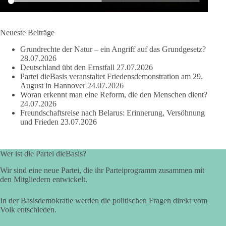
#dieBasis
#Wasserverbot
#Propaganda
#WEF
#Bürgerbeteiligung
Neueste Beiträge
Grundrechte der Natur – ein Angriff auf das Grundgesetz?
28.07.2026
219
7
55
Auf Facebook ansehen
Deutschland übt den Ernstfall
27.07.2026
Partei dieBasis veranstaltet Friedensdemonstration am 29.
DieBasis
August in Hannover
24.07.2026
2 Tage(n) zuvor
Woran erkennt man eine Reform, die den Menschen dient?
24.07.2026
Freundschaftsreise nach Belarus: Erinnerung, Versöhnung
Wusstest du, dass Kooperation in Sachfragen etwas anderes ist
und Frieden
23.07.2026
als eine feste Koalition?
Eine Koalition bedeutet in der Regel gemeinsame
Wer ist die Partei dieBasis?
Regierungsverantwortung, feste Vereinbarungen und
dauerhafte Bindungen. Kooperation in Sachfragen bedeutet
Wir sind eine neue Partei, die ihr Parteiprogramm zusammen mit
dagegen: Ein Vorschlag wird einzeln geprüft.
den Mitgliedern entwickelt.
🟩🟩🟦🟦🟥🟥🟧🟧
In der Basisdemokratie werden die politischen Fragen direkt vom
Volk entschieden.
dieBasis Sachsen-Anhalt will eigenständig bleiben. Gute