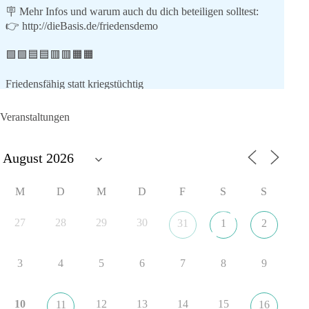
🪧 Mehr Infos und warum auch du dich beteiligen solltest:
👉
http://dieBasis.de/friedensdemo
🟩🟩🟦🟦🟥🟥🟧🟧
Friedensfähig statt kriegstüchtig
Wir stehen für
Veranstaltungen
⚠️ Sofortigen Stopp aller Waffenlieferungen ins Ausland,
zumindest in Kriegsgebiete
⚠️ Beteiligung an humanitärer Hilfe für alle Kriegsopfer
⚠️ Aufruf zum sofortigen Waffenstillstand bzw. zu
M
D
M
D
F
S
S
Friedensverhandlungen
⚠️ Einhaltung von Völkerrecht und UN-Charta
27
28
29
30
31
1
2
Mit dabei sind (Stand 9.7.26):
3
4
5
6
7
8
9
✅ Florian Pfaff, Mayor a.D. (Sprecher dieBasis AG Frieden)
✅ Anton Körner (ehem. Kandidat EU-Wahl)
✅ Michael Aggiliedis (AG Frieden der Partei dieBasis)
10
12
13
14
15
11
16