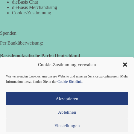
dieBasis Chat
Sie sagten immer und immer wieder: „Nur die Impfung rettet
dieBasis Merchandising
uns!“
Cookie-Zustimmung
Wir sagen heute: Die politischen Ansagen hätten fast mehr
Menschen umgebracht als das Virus selbst.
Spenden
🟩🟩🟦🟦🟥🟥🟧🟧
Per Banküberweisung:
👉 Teile diesen Beitrag, bevor die nächste Staffel wieder so
absurd wird.
Basisdemokratische Partei Deutschland
Volksbank Zollernalb
Cookie-Zustimmung verwalten
🤝 Jetzt Mitglied werden:
https://diebasis.de/mitgliedschaft/
IBAN: DE16 6539 0120 0434 1370 06
Wir verwenden Cookies, um unsere Website und unseren Service zu optimieren. Mehr
#dieBasis
#Meme
#Plandemie
#Corona
#Impfung
BIC: GENODES1EBI
Information hierzu finden Sie in der
Cookie-Richtlinie
.
Akzeptieren
633
65
86
Auf Facebook ansehen
Ablehnen
Einstellungen
Mitglied werden
Kontakt
Cookie-Richtlinie (EU)
Datenschutzerklärung
Impressum