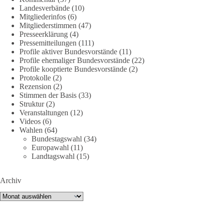
🟩🟩🟦🟦🟥🟥🟧🟧
Landesverbände
(10)
Mitgliederinfos
(6)
Quelle:
#section
-6092974" target="_blank"
Mitgliederstimmen
(47)
rel="noreferrer">https://www.bmvg.de/de/grundlagendokume
Presseerklärung
(4)
nte-strategische-ausrichtung
#section
-6092974
Pressemitteilungen
(111)
Profile aktiver Bundesvorstände
(11)
Profile ehemaliger Bundesvorstände
(22)
#dieBasis
#Umfrage
#Verteidigung
#Bundeswehr
#NATO
Profile kooptierte Bundesvorstände
(2)
Protokolle
(2)
Rezension
(2)
Stimmen der Basis
(33)
659
669
26
Auf Facebook ansehen
Struktur
(2)
Veranstaltungen
(12)
DieBasis
Videos
(6)
Wahlen
(64)
2 Tage(n) zuvor
Bundestagswahl
(34)
Europawahl
(11)
💧 Wasser ist kein globales Experiment
Landtagswahl
(15)
Robert Habecks (Bündnis 90/Die Grünen) Lieblingsökonomin
Archiv
Mariana Mazzucato ist Beraterin und Rednerin des World
Economic Forum (WEF). In ihrer Rede zu globalen
Archiv
Herausforderungen sprach sie sich 2022 dafür aus, bestimmte
Ressourcen als globale Güter zu betrachten. Da es bei den