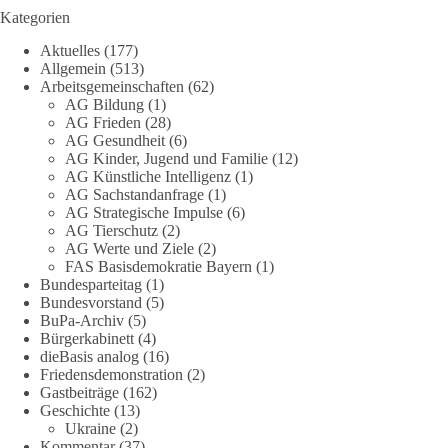
Kategorien
DieBasis
Aktuelles
(177)
1 Tag zuvor
Allgemein
(513)
Arbeitsgemeinschaften
(62)
Jetzt abstimmen: Welche Rolle soll Deutschland in Sachen
AG Bildung
(1)
Verteidung übernehmen❓
AG Frieden
(28)
AG Gesundheit
(6)
Das Bundesministerium der Verteidigung schreibt im
AG Kinder, Jugend und Familie
(12)
AG Künstliche Intelligenz
(1)
Strategiepapier, dass die Bundeswehr zum Schutz des Landes
AG Sachstandanfrage
(1)
und der Verbündeten abschreckungs- und verteidigungsfähig
AG Strategische Impulse
(6)
sein muss. Die strategische Ausrichtung sieht vor, dass
AG Tierschutz
(2)
Deutschland in der NATO eine Führungsrolle übernimmt, zur
AG Werte und Ziele
(2)
stärksten konventionellen Armee Europas werden soll und
FAS Basisdemokratie Bayern
(1)
über die Verteidigungsbereitschaft hinaus aufrüstet.
Bundesparteitag
(1)
Bundesvorstand
(5)
BuPa-Archiv
(5)
Wie siehst du das? Mach jetzt bei unserer Umfrage mit und sag
Bürgerkabinett
(4)
uns deine Meinung:
dieBasis analog
(16)
Friedensdemonstration
(2)
point_right
https://diebasis-he.de/umfrage-des-monats-august-
Gastbeiträge
(162)
2026/
point_left
Geschichte
(13)
Ukraine
(2)
Kommentar
(37)