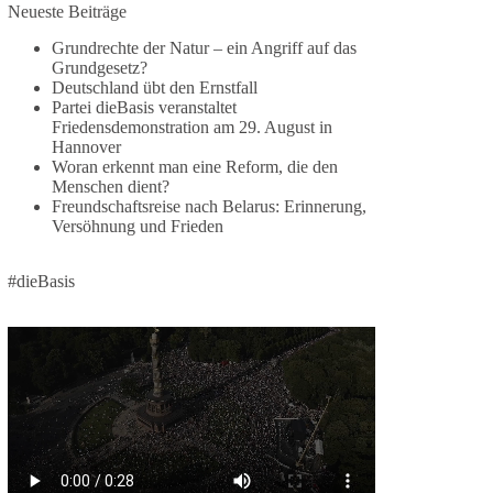
Jetzt dieBasis Sachsen-Anhalt unterstützen!
Neueste Beiträge
Grundrechte der Natur – ein Angriff auf das
Die Landtagswahl 2026 in Sachsen-Anhalt findet
Grundgesetz?
am 6. September statt. Die Inhalte stehen – jetzt
Deutschland übt den Ernstfall
müssen sie gesehen, geteilt und diskutiert werden.
Partei dieBasis veranstaltet
Friedensdemonstration am 29. August in
Folge unseren Kanälen:
Hannover
Facebook:
Woran erkennt man eine Reform, die den
Menschen dient?
https://www.facebook.com/groups/diebasissachse
Freundschaftsreise nach Belarus: Erinnerung,
nanhalt/
Versöhnung und Frieden
Instragram:
https://www.instagram.com/die_basis_sachsen_an
halt/
#dieBasis
Tiktok:
https://www.tiktok.com/@diebasis_sachsenanhalt
X:
https://x.com/DieBasisLSA
Youtube:
https://www.youtube.com/dieBasisSachsenAnhalt
🟩🟩🟦🟦🟥🟥🟧🟧
Like, teile und kommentiere unsere Beiträge,