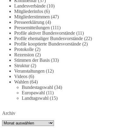
Kommentar
(37)
partei.de/2026/07/grundrechte-der-natur-ein-
Landesverbände
(10)
Mitgliederinfos
(6)
angriff-auf-das-grundgesetz/
Mitgliederstimmen
(47)
Presseerklärung
(4)
🟩🟩🟦🟦🟥🟥🟧🟧
Pressemitteilungen
(111)
Profile aktiver Bundesvorstände
(11)
Es ging weniger um fertige Antworten als um eine
Profile ehemaliger Bundesvorstände
(22)
Debatte darüber, wie Freiheit, Verantwortung,
Profile kooptierte Bundesvorstände
(2)
Protokolle
(2)
Naturschutz und Grundrechte in einer
Rezension
(2)
demokratischen Gesellschaft künftig miteinander
Stimmen der Basis
(33)
in Einklang gebracht werden können.
Struktur
(2)
Veranstaltungen
(12)
#dieBasis
#natur
#grundrechte
#grundgesetz
Videos
(6)
#demokratie
Wahlen
(64)
Bundestagswahl
(34)
Europawahl
(11)
Landtagswahl
(15)
38
7
8
Auf Facebook ansehen
Archiv
DieBasis
Archiv
2 Tage(n) zuvor