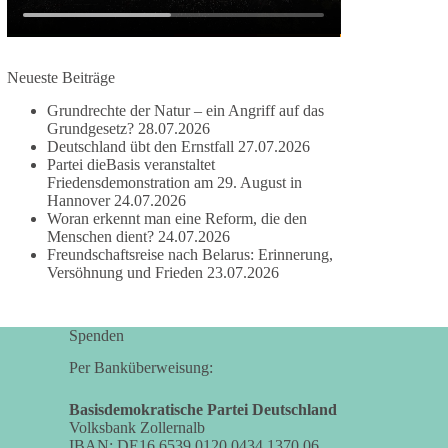
damit noch mehr Menschen mitbekommen, wofür
wir stehen und warum es sich lohnt, dieBasis zu
wählen.
Neueste Beiträge
Mehr Infos:
https://diebasis-st.de/wahlprogramm/
Grundrechte der Natur – ein Angriff auf das
#dieBasis
#Landtagswahl
#SachsenAnhalt
Grundgesetz?
28.07.2026
#DeineStimmezählt
#jetztunterstützen
Deutschland übt den Ernstfall
27.07.2026
Partei dieBasis veranstaltet
Friedensdemonstration am 29. August in
Hannover
24.07.2026
58
6
14
Woran erkennt man eine Reform, die den
Auf Facebook ansehen
Menschen dient?
24.07.2026
Freundschaftsreise nach Belarus: Erinnerung,
DieBasis
Versöhnung und Frieden
23.07.2026
2 Tage(n) zuvor
🔎 Über 100-mal keine Antwort.
Spenden
Anthony Fauci, Immunologe und Berater des
Per Banküberweisung:
ehemaligen US-Präsidenten, hat bei einer
Anhörung des US-Senats auf mehr als 100
Basisdemokratische Partei Deutschland
Volksbank Zollernalb
Fragen die Aussage verweigert. Die juristische
IBAN: DE16 6539 0120 0434 1370 06