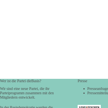
Wer ist die Partei dieBasis?
Presse
Wir sind eine neue Partei, die ihr
Presseanfrag
Parteiprogramm zusammen mit den
Pressemitteil
Mitgliedern entwickelt.
In der Basisdemokratie werden die