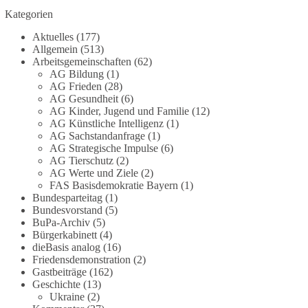
Grundgesetz?
Kategorien
Im Politischen Frühschoppen diskutieren die
Aktuelles
(177)
Teilnehmer das Verhältnis von Mensch, Natur und
Allgemein
(513)
Grundgesetz.
Arbeitsgemeinschaften
(62)
AG Bildung
(1)
AG Frieden
(28)
Beitrag der AG Strategische Impulse
AG Gesundheit
(6)
AG Kinder, Jugend und Familie
(12)
Kann die Natur Träger eigener Grundrechte sein?
AG Künstliche Intelligenz
(1)
Oder würde eine solche Entwicklung das
AG Sachstandanfrage
(1)
Fundament unseres Grundgesetzes sprengen? Mit
AG Strategische Impulse
(6)
AG Tierschutz
(2)
dieser grundsätzlichen Frage beschäftigte sich die
AG Werte und Ziele
(2)
Teilnehmer des Politischen Frühschoppens der
FAS Basisdemokratie Bayern
(1)
AG Strategische Impulse am 19. Juli 2026.
Bundesparteitag
(1)
Referent Frank Bothmann stellte die These auf,
Bundesvorstand
(5)
dass die derzeit in Teilen der Umweltbewegung
BuPa-Archiv
(5)
diskutierten „Grundrechte der Natur“ weit über
Bürgerkabinett
(4)
dieBasis analog
(16)
klassischen Naturschutz hinausreichen und
Friedensdemonstration
(2)
grundlegende Fragen zum Menschenbild, zum
Gastbeiträge
(162)
Rechtsstaat und zur Demokratie aufwerfen. [...]
Geschichte
(13)
Ukraine
(2)
👉 Hier weiterlesen:
https://diebasis-