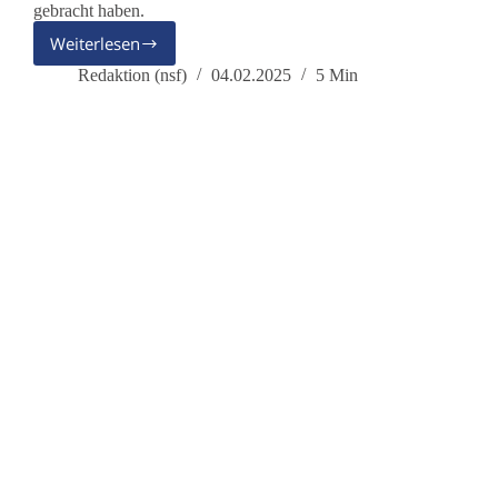
gebracht haben.
Weiterlesen
Warum
ein
Redaktion (nsf)
04.02.2025
5 Min
Wahlprogramm
der
KI?