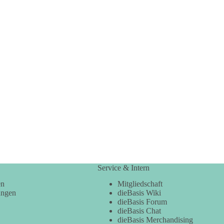
Service & Intern
en
Mitgliedschaft
ungen
dieBasis Wiki
dieBasis Forum
dieBasis Chat
dieBasis Merchandising