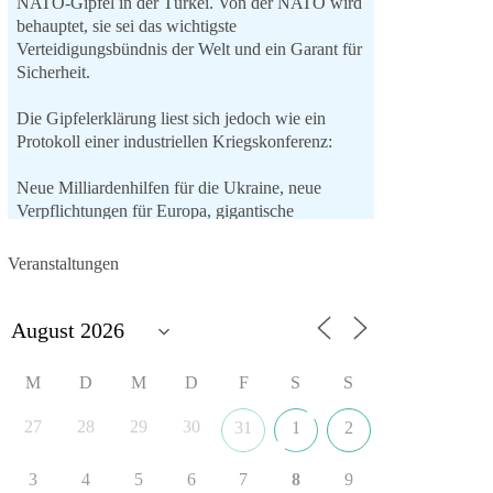
NATO-Gipfel in der Türkei. Von der NATO wird
behauptet, sie sei das wichtigste
Verteidigungsbündnis der Welt und ein Garant für
Sicherheit.
Die Gipfelerklärung liest sich jedoch wie ein
Protokoll einer industriellen Kriegskonferenz:
Neue Milliardenhilfen für die Ukraine, neue
Verpflichtungen für Europa, gigantische
Rüstungsdeals, Ausbau der
Verteidigungsindustrie, Modernisierung der
Veranstaltungen
Streitkräfte, ein klares Bekenntnis zur
militärischen Abschreckung und dazu die
Forderung, der Iran dürfe keine Kernwaffe
besitzen.
M
D
M
D
F
S
S
Und wo war der Austausch über eine
friedensorientierte Politik?
27
28
29
30
31
1
2
🟩🟩🟦🟦🟥🟥🟧🟧
3
4
5
6
7
8
9