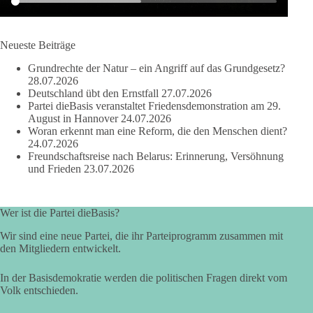
664
137
66
Auf Facebook ansehen
Neueste Beiträge
DieBasis
Grundrechte der Natur – ein Angriff auf das Grundgesetz?
2 Tage(n) zuvor
28.07.2026
Deutschland übt den Ernstfall
27.07.2026
Partei dieBasis veranstaltet Friedensdemonstration am 29.
Grundrechte der Natur – ein Angriff auf das Grundgesetz?
August in Hannover
24.07.2026
Woran erkennt man eine Reform, die den Menschen dient?
Im Politischen Frühschoppen diskutieren die Teilnehmer das
24.07.2026
Verhältnis von Mensch, Natur und Grundgesetz.
Freundschaftsreise nach Belarus: Erinnerung, Versöhnung
und Frieden
23.07.2026
Beitrag der AG Strategische Impulse
Kann die Natur Träger eigener Grundrechte sein? Oder würde
Wer ist die Partei dieBasis?
eine solche Entwicklung das Fundament unseres
Wir sind eine neue Partei, die ihr Parteiprogramm zusammen mit
Grundgesetzes sprengen? Mit dieser grundsätzlichen Frage
den Mitgliedern entwickelt.
beschäftigte sich die Teilnehmer des Politischen
Frühschoppens der AG Strategische Impulse am 19. Juli 2026.
In der Basisdemokratie werden die politischen Fragen direkt vom
Referent Frank Bothmann stellte die These auf, dass die
Volk entschieden.
derzeit in Teilen der Umweltbewegung diskutierten