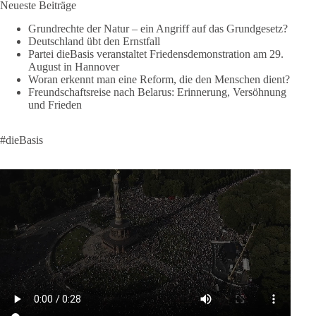
Neueste Beiträge
Neue Milliardenhilfen für die Ukraine, neue Verpflichtungen
Grundrechte der Natur – ein Angriff auf das Grundgesetz?
für Europa, gigantische Rüstungsdeals, Ausbau der
Deutschland übt den Ernstfall
Verteidigungsindustrie, Modernisierung der Streitkräfte, ein
Partei dieBasis veranstaltet Friedensdemonstration am 29.
klares Bekenntnis zur militärischen Abschreckung und dazu
August in Hannover
die Forderung, der Iran dürfe keine Kernwaffe besitzen.
Woran erkennt man eine Reform, die den Menschen dient?
Freundschaftsreise nach Belarus: Erinnerung, Versöhnung
Und wo war der Austausch über eine friedensorientierte
und Frieden
Politik?
#dieBasis
🟩🟩🟦🟦🟥🟥🟧🟧
dieBasis fordert als einzige Partei in Deutschland den Austritt
aus der NATO. Ein Gipfel, der mehr nach Rüstungsdeal als
nach Friedenspolitik klingt, wird niemals Sicherheit schaffen,
ob nun in Deutschland oder weltweit.
Quelle:
https://www.tagesschau.de/ausland/asien/nato-
erklaerung-ankara-100.html
#dieBasis
#NATO
#Gipfeltreffen
#Frieden
#Sicherheit