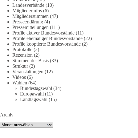
Landesverbände
(10)
https://diebasis.de/mitgliedschaft/
Mitgliederinfos
(6)
Mitgliederstimmen
(47)
#dieBasis
#energiewende
#strompreise
#wettbewerb
Presseerklärung
(4)
Pressemitteilungen
(111)
Profile aktiver Bundesvorstände
(11)
Profile ehemaliger Bundesvorstände
(22)
40
7
Auf Facebook ansehen
Profile kooptierte Bundesvorstände
(2)
Protokolle
(2)
DieBasis
Rezension
(2)
Stimmen der Basis
(33)
2 Tage(n) zuvor
Struktur
(2)
Veranstaltungen
(12)
⚡️ NATO-Gipfel in Ankara: Kriegskonferenz statt
Videos
(6)
Friedensgipfel!?
Wahlen
(64)
Bundestagswahl
(34)
Anfang Juli 2026 trafen sich 32 Bündnisstaaten sowie deren
Europawahl
(11)
Staats- und Regierungschefs zum NATO-Gipfel in der Türkei.
Landtagswahl
(15)
Von der NATO wird behauptet, sie sei das wichtigste
Verteidigungsbündnis der Welt und ein Garant für Sicherheit.
Archiv
Archiv
Die Gipfelerklärung liest sich jedoch wie ein Protokoll einer
industriellen Kriegskonferenz: