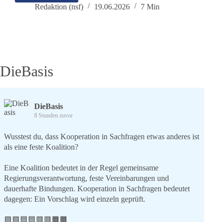
Maschinengeist
Redaktion (nsf)
19.06.2026
7 Min
ist
kein
Orakel
DieBasis
DieBasis
8 Stunden zuvor
Wusstest du, dass Kooperation in Sachfragen etwas anderes ist
als eine feste Koalition?
Eine Koalition bedeutet in der Regel gemeinsame
Regierungsverantwortung, feste Vereinbarungen und
dauerhafte Bindungen. Kooperation in Sachfragen bedeutet
dagegen: Ein Vorschlag wird einzeln geprüft.
🟩🟩🟦🟦🟥🟥🟧🟧