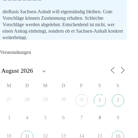
dieBasis Sachsen-Anhalt will eigenständig bleiben. Gute
Vorschläge können Zustimmung erhalten. Schlechte
Vorschläge werden abgelehnt. Entscheidend ist nicht, wer
einen Antrag einbringt, sondern ob er Sachsen-Anhalt konkret
weiterbringt.
Keine automatische Zustimmung. Keine automatische
Ablehnung. Keine politische Verschmelzung.
Veranstaltungen
💬 Was ist dir wichtiger: feste Lager oder unabhängige
Entscheidungen? 👇
#dieBasis
#SachsenAnhalt
#Landtagswahl2026
#Kooperation
M
D
M
D
F
S
S
#Sachpolitik
27
28
29
30
31
1
2
6
2
Auf Facebook ansehen
3
4
5
6
7
8
9
DieBasis
13 Stunden zuvor
10
12
13
14
15
11
16