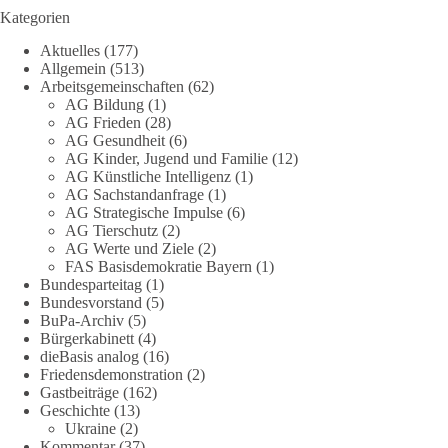
1 Tag zuvor
Kategorien
Stimmen der dieBasis – heute mit dem „Demokratie-Bestatter“
Aktuelles
(177)
Allgemein
(513)
Arbeitsgemeinschaften
(62)
Die Energiewende ist bisher kein Erfolg, sondern ein teures,
AG Bildung
(1)
ineffizientes Unterfangen. Dies belegt eine Auswertung der
AG Frieden
(28)
NZZ, wonach die Energiewende den Strom nicht billiger,
AG Gesundheit
(6)
sondern teurer gemacht hat.
AG Kinder, Jugend und Familie
(12)
AG Künstliche Intelligenz
(1)
Quelle:
https://www.nzz.ch/der-andere-blick/fehlschlag-
AG Sachstandanfrage
(1)
AG Strategische Impulse
(6)
energiewende-warum-deutschland-trotz-rekordausbau-von-
AG Tierschutz
(2)
wind-und-sonnenkraft-weniger-strom-erzeugt-ld.10006607
AG Werte und Ziele
(2)
FAS Basisdemokratie Bayern
(1)
🟩🟩🟦🟦🟥🟥🟧🟧
Bundesparteitag
(1)
Bundesvorstand
(5)
„Wir brauchen dringend wettbewerbsfähige Energiepreise und
BuPa-Archiv
(5)
Bürgerkabinett
(4)
eine ideologiefreie Diskussion“, meint der Demokratie-
dieBasis analog
(16)
Bestatter.
Friedensdemonstration
(2)
Gastbeiträge
(162)
Wie siehst du das?
Geschichte
(13)
Ukraine
(2)
🤝 Jetzt Politik für die Menschen mitgestalten:
Kommentar
(37)