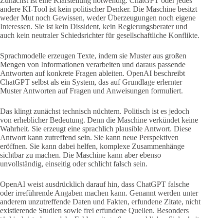
Zunächst ist eine Klarstellung notwendig. ChatGPT oder jedes
andere KI-Tool ist kein politischer Denker. Die Maschine besitzt
weder Mut noch Gewissen, weder Überzeugungen noch eigene
Interessen. Sie ist kein Dissident, kein Regierungsberater und
auch kein neutraler Schiedsrichter für gesellschaftliche Konflikte.
Sprachmodelle erzeugen Texte, indem sie Muster aus großen
Mengen von Informationen verarbeiten und daraus passende
Antworten auf konkrete Fragen ableiten. OpenAI beschreibt
ChatGPT selbst als ein System, das auf Grundlage erlernter
Muster Antworten auf Fragen und Anweisungen formuliert.
Das klingt zunächst technisch nüchtern. Politisch ist es jedoch
von erheblicher Bedeutung. Denn die Maschine verkündet keine
Wahrheit. Sie erzeugt eine sprachlich plausible Antwort. Diese
Antwort kann zutreffend sein. Sie kann neue Perspektiven
eröffnen. Sie kann dabei helfen, komplexe Zusammenhänge
sichtbar zu machen. Die Maschine kann aber ebenso
unvollständig, einseitig oder schlicht falsch sein.
OpenAI weist ausdrücklich darauf hin, dass ChatGPT falsche
oder irreführende Angaben machen kann. Genannt werden unter
anderem unzutreffende Daten und Fakten, erfundene Zitate, nicht
existierende Studien sowie frei erfundene Quellen. Besonders