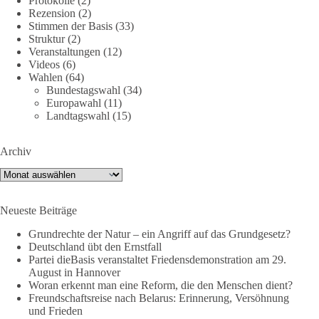
Protokolle
(2)
geteilt und diskutiert werden.
Rezension
(2)
Stimmen der Basis
(33)
Folge unseren Kanälen:
Struktur
(2)
Veranstaltungen
(12)
Facebook:
Videos
(6)
https://www.facebook.com/groups/diebasissachsenanhalt/
Wahlen
(64)
Instragram:
Bundestagswahl
(34)
https://www.instagram.com/die_basis_sachsen_anhalt/
Europawahl
(11)
Tiktok:
https://www.tiktok.com/@diebasis_sachsenanhalt
Landtagswahl
(15)
X:
https://x.com/DieBasisLSA
Youtube:
https://www.youtube.com/dieBasisSachsenAnhalt
Archiv
🟩🟩🟦🟦🟥🟥🟧🟧
Archiv
Like, teile und kommentiere unsere Beiträge, damit noch mehr
Neueste Beiträge
Menschen mitbekommen, wofür wir stehen und warum es sich
lohnt, dieBasis zu wählen.
Grundrechte der Natur – ein Angriff auf das Grundgesetz?
Deutschland übt den Ernstfall
Mehr Infos:
https://diebasis-st.de/wahlprogramm/
Partei dieBasis veranstaltet Friedensdemonstration am 29.
August in Hannover
#dieBasis
#Landtagswahl
#SachsenAnhalt
Woran erkennt man eine Reform, die den Menschen dient?
#DeineStimmezählt
#jetztunterstützen
Freundschaftsreise nach Belarus: Erinnerung, Versöhnung
und Frieden