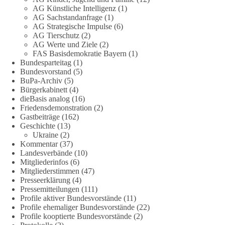
grundgesetz/
AG Künstliche Intelligenz
(1)
AG Sachstandanfrage
(1)
🟩🟩🟦🟦🟥🟥🟧🟧
AG Strategische Impulse
(6)
AG Tierschutz
(2)
Es ging weniger um fertige Antworten als um eine Debatte
AG Werte und Ziele
(2)
FAS Basisdemokratie Bayern
(1)
darüber, wie Freiheit, Verantwortung, Naturschutz und
Bundesparteitag
(1)
Grundrechte in einer demokratischen Gesellschaft künftig
Bundesvorstand
(5)
miteinander in Einklang gebracht werden können.
BuPa-Archiv
(5)
Bürgerkabinett
(4)
#dieBasis
#natur
#grundrechte
#grundgesetz
#demokratie
dieBasis analog
(16)
Friedensdemonstration
(2)
Gastbeiträge
(162)
Geschichte
(13)
38
7
8
Ukraine
(2)
Auf Facebook ansehen
Kommentar
(37)
Landesverbände
(10)
DieBasis
Mitgliederinfos
(6)
1 Tag zuvor
Mitgliederstimmen
(47)
Presseerklärung
(4)
Jetzt dieBasis Sachsen-Anhalt unterstützen!
Pressemitteilungen
(111)
Profile aktiver Bundesvorstände
(11)
Profile ehemaliger Bundesvorstände
(22)
Die Landtagswahl 2026 in Sachsen-Anhalt findet am 6.
Profile kooptierte Bundesvorstände
(2)
September statt. Die Inhalte stehen – jetzt müssen sie gesehen,