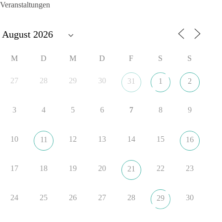
Veranstaltungen
Und wo war der Austausch über eine friedensorientierte
Politik?
🟩🟩🟦🟦🟥🟥🟧🟧
M
D
M
D
F
S
S
dieBasis fordert als einzige Partei in Deutschland den Austritt
aus der NATO. Ein Gipfel, der mehr nach Rüstungsdeal als
27
28
29
30
31
1
2
nach Friedenspolitik klingt, wird niemals Sicherheit schaffen,
ob nun in Deutschland oder weltweit.
3
4
5
6
7
8
9
Quelle:
https://www.tagesschau.de/ausland/asien/nato-
erklaerung-ankara-100.html
10
12
13
14
15
11
16
#dieBasis
#NATO
#Gipfeltreffen
#Frieden
#Sicherheit
17
18
19
20
22
23
21
352
57
36
Auf Facebook ansehen
24
25
26
27
28
30
29
DieBasis
1 Tag zuvor