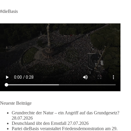
58
6
14
Auf Facebook ansehen
#dieBasis
DieBasis
1 Tag zuvor
🔎 Über 100-mal keine Antwort.
Anthony Fauci, Immunologe und Berater des ehemaligen US-
Präsidenten, hat bei einer Anhörung des US-Senats auf mehr
als 100 Fragen die Aussage verweigert. Die juristische
Bewertung werden Gerichte und Ermittlungen klären – auch
auf Basis seines Tagebuches. Doch unabhängig davon zeigt
der Vorgang eines deutlich:
Die Corona-Zeit ist noch lange nicht aufgearbeitet.
Neueste Beiträge
Auch in Deutschland warten viele Menschen bis heute auf
Grundrechte der Natur – ein Angriff auf das Grundgesetz?
Antworten:
28.07.2026
Deutschland übt den Ernstfall
27.07.2026
❓ Wie wurden politische Entscheidungen getroffen?
Partei dieBasis veranstaltet Friedensdemonstration am 29.